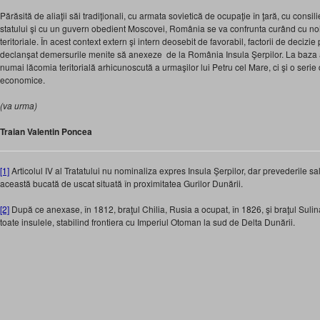
Părăsită de aliaţii săi tradiţionali, cu armata sovietică de ocupaţie în ţară, cu consilieri
statului şi cu un guvern obedient Moscovei, România se va confrunta curând cu noi 
teritoriale. În acest context extern şi intern deosebit de favorabil, factorii de decizie
declanşat demersurile menite să anexeze de la România Insula Şerpilor. La baza ace
numai lăcomia teritorială arhicunoscută a urmaşilor lui Petru cel Mare, ci şi o serie d
economice.
(va urma)
Traian Valentin Poncea
[1]
Articolul IV al Tratatului nu nominaliza expres Insula Şerpilor, dar prevederile sal
această bucată de uscat situată în proximitatea Gurilor Dunării.
[2]
După ce anexase, în 1812, braţul Chilia, Rusia a ocupat, în 1826, şi braţul Sulin
toate insulele, stabilind frontiera cu Imperiul Otoman la sud de Delta Dunării.