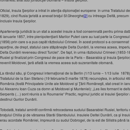
Oficial, Insula Şerpilor a intrat în atenţia diplomaţiei europene în urma Tratatului 
1829), cînd Rusia ţaristă a anexat braţul Sf.Gheorghe
[2]
cu întreaga Deltă, precum ş
inclusiv Insula Şerpilor.
Apartenenţa juridică la un stat a acestei insule a fost consemnată pentru prima dată 
6 ianuarie 1857, între plenipotenţiarii Marilor Puteri care au luat parte la Congresu
(1856) prin care s-a pus capăt războiului Crimeei. În acest protocol s-a consemnat f
aparţine, de drept, statului care stăpâneşte Delta Dunării, la vremea aceea, Imperiu
Delta Dunării reveneau direct Turciei“. De fapt, în urma războiului Crimeei (1853-1
Rusiei şi finalizat prin Congresul de pace de la Paris – Basarabia şi Insula Şerpilor,
revenit Moldovei, ţară aflată la vremea aceea sub suzeranitate otomană.
La rândul său, şi Congresul internaţional de la Berlin (1/13 iunie – 1/13 iulie 1878)
Tratatului de la San Stefano (19 februarie/3 martie 1878) recunoştea, în articolul 46
România (fostă Principatele Unite ale Moldovei şi Ţării Româneşti, stat creat în ia
lui Alexanru Ioan Cuza ca domn al Moldovei şi Munteniei): „Les îles formant le delt
Serpents (…) sont réunis a la Roumanie“ Practic, regimul juridic al Insulei Şerpilor a
destinul Gurilor Dunării.
Totodată, tratatul amintit confirmă retrocedarea sudului Basarabiei Rusiei, teritoriu 
braţului Chilia şi de vărsarea Starâi Stambulului. Insulele Deltei Dunării, ca şi Ins
erau acordate României, împreună cu sudul Dobrogei, de la est de Silistra până l