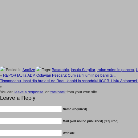
Posted in
Analize
Tags:
Basarabia
,
Insula Serpilor
,
traian valentin poncea
,
U
«
REPORTAJ la ADP. Octavian Pescaru: Cum sa fii umilit pe banii tai..
Tismaneanu, lasat din brate si de Radu Ioanid in scandalul IICCR. Liviu Antonesei a
»
You can
leave a response
, or
trackback
from your own site.
Leave a Reply
Name (required)
Mail (will not be published) (required)
Website