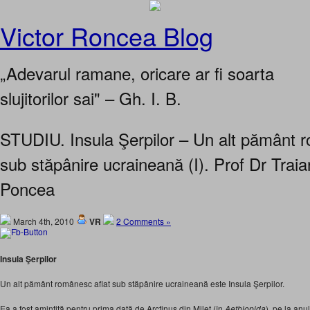
Victor Roncea Blog
„Adevarul ramane, oricare ar fi soarta
slujitorilor sai" – Gh. I. B.
STUDIU. Insula Şerpilor – Un alt pământ r
sub stăpânire ucraineană (I). Prof Dr Traia
Poncea
March 4th, 2010
VR
2 Comments »
Insula Şerpilor
Un alt pământ românesc aflat sub stăpânire ucraineană este Insula Şerpilor.
Ea a fost amintită pentru prima dată de Arctinus din Milet (în
Aethiopida
), pe la anul