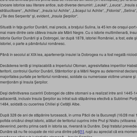
izvoare istorice sau literare antice, sub diverse denumiri: „Leuké“, „Leuca“, „Insula 
strãlucitoare“, „Achillea“, „Insula lui Achile“, „Lãcaşul lui Achile“, „Fidonisi“, „Selina“
„l’Île des Serpents“ şi, evident, „
Insula Şerpilor
“
.
Situată în faţa gurilor Dunării, mai precis, a braţului Sulina, la 45 km de oraşul-por
mai mare dintre cele câteva insule ale Mării Negre. Cu o istorie multimilenară, Insul
istoria Gurilor Dunării şi a Dobrogei, iar după 1878, istoriei României, a fost, este şi v
istoriei, o parte a pământului românesc.
Până în secolul al XIX-lea, apartenenţa insulei la Dobrogea nu a fost negată niciod
Decăderea lentă şi implacabilă a Imperiului Otoman, agresivitatea imperiilor Habsb
teritorii, controlul Gurilor Dunării, Stâmtorilor şi a Mării Negre au determinat dec
majoritatea purtate pe teritoriul românesc, soldate cu numeroase victime umane şi am
menţionăm şi Insula Şerpilor.
Deşi definitivarea cuceririi Dobrogei de către otomani s-a realizat între anii 1445-1
adiacentă, inclusiv Insula Şerpilor au intrat sub stăpânirea efectivă a Sublimei Porţ
1484, soldată cu cucerirea Chiliei şi Cetăţii Albe.
După 328 de ani de stăpânire turcească, în urma Păcii de la Bucureşti (16/28 mai 18
pofida oricărui drept istoric, alături de teritoriul cuprins între Prut şi Nistru (viitoarea
devenind, pentru prima oară în istoria sa, riverană la Dunăre. Deşi tratatul prevede
Dunăre să nu fie ocupate de nici una dintre părţi
[1]
, ruşii au apreciat că era momen
românesc aflat sub jurisdicţie otomană – Insula Şerpilor.