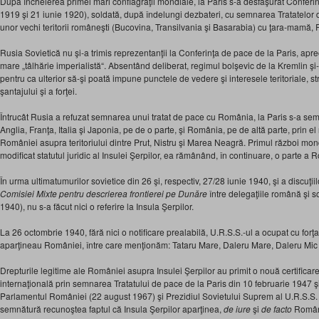
După încheierea primei mari conflagraţii mondiale, la Paris s-a desfăşurat Conferin
1919 şi 21 iunie 1920), soldată, după îndelungi dezbateri, cu semnarea Tratatelor 
unor vechi teritorii româneşti (Bucovina, Transilvania şi Basarabia) cu ţara-mamă,
Rusia Sovietică nu şi-a trimis reprezentanţii la Conferinţa de pace de la Paris, apr
mare „tâlhărie imperialistă“. Absentând deliberat, regimul bolşevic de la Kremlin şi-
pentru ca ulterior să-şi poată impune punctele de vedere şi interesele teritoriale, 
şantajului şi a forţei.
Întrucât Rusia a refuzat semnarea unui tratat de pace cu România, la Paris s-a sem
Anglia, Franţa, Italia şi Japonia, pe de o parte, şi România, pe de altă parte, prin
României asupra teritoriului dintre Prut, Nistru şi Marea Neagră. Primul război mondi
modificat statutul juridic al Insulei Şerpilor, ea rămânând, în continuare, o parte a 
În urma ultimatumurilor sovietice din 26 şi, respectiv, 27/28 iunie 1940, şi a discuţii
Comisiei Mixte pentru descrierea frontierei pe Dunăre
între delegaţiile română şi 
1940), nu s-a făcut nici o referire la Insula Şerpilor.
La 26 octombrie 1940, fără nici o notificare prealabilă, U.R.S.S.-ul a ocupat cu forţa 
aparţineau României, între care menţionăm: Tataru Mare, Daleru Mare, Daleru Mic 
Drepturile legitime ale României asupra Insulei Şerpilor au primit o nouă certificare
internaţională prin semnarea Tratatului de pace de la Paris din 10 februarie 1947 şi 
Parlamentul României (22 august 1967) şi Prezidiul Sovietului Suprem al U.R.S.S.
semnătură recunoştea faptul că Insula Şerpilor aparţinea,
de iure
şi
de facto
Român