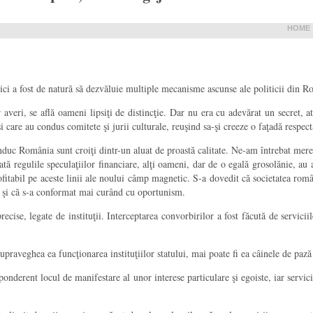
HOME
tici a fost de natură să dezvăluie multiple mecanisme ascunse ale politicii din 
r averi, se află oameni lipsiţi de distincţie. Dar nu era cu adevărat un secret
i care au condus comitete şi jurii culturale, reuşind sa-şi creeze o faţadă respect
uc România sunt croiţi dintr-un aluat de proastă calitate. Ne-am întrebat mere
ă regulile speculaţiilor financiare, alţi oameni, dar de o egală grosolănie, au 
profitabil pe aceste linii ale noului câmp magnetic. S-a dovedit că societatea româ
rii şi că s-a conformat mai curând cu oportunism.
cise, legate de instituţii. Interceptarea convorbirilor a fost făcută de serviciil
raveghea ea funcţionarea instituţiilor statului, mai poate fi ea câinele de pază d
ponderent locul de manifestare al unor interese particulare şi egoiste, iar servici