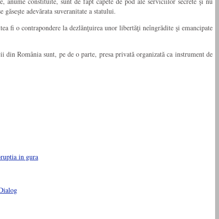
, anume constituite, sunt de fapt capete de pod ale serviciilor secrete şi nu
e găseşte adevărata suveranitate a statului.
tea fi o contrapondere la dezlănţuirea unor libertăţi neîngrădite şi emancipate
ii din România sunt, pe de o parte, presa privată organizată ca instrument de
uptia in gura
Dialog