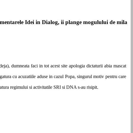
imentarele Idei in Dialog, ii plange mogulului de mila
ja), dumneata faci in tot acest site apologia dictaturii abia mascat
egatura cu acuzatiile aduse in cazul Popa, singurul motiv pentru care
atura regimului si activitatile SRI si DNA s-au risipit.