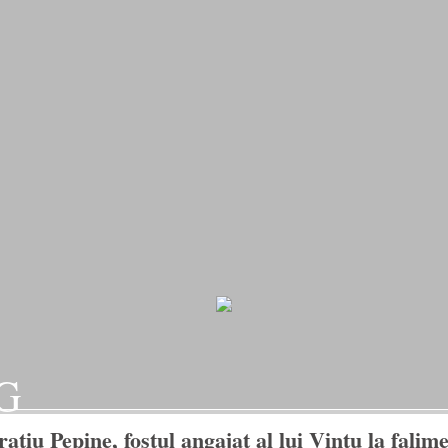
G
tiu Pepine, fostul angajat al lui Vintu la falime