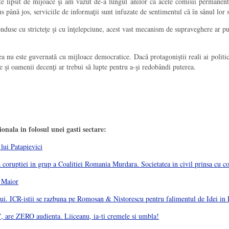
te lipsit de mijoace şi am văzut de-a lungul anilor că acele comisii permanente
 până jos, serviciile de informaţii sunt infuzate de sentimentul că în sânul lor s
onduse cu stricteţe şi cu înţelepciune, acest vast mecanism de supraveghere ar pu
 nu este guvernată cu mijloace democratice. Dacă protagoniştii reali ai politic
ere şi oamenii decenţi ar trebui să lupte pentru a-şi redobândi puterea.
nala in folosul unei gasti sectare:
lui Patapievici
in grup a Coalitiei Romania Murdara. Societatea in civil prinsa cu cor
 Maior
ICR-istii se razbuna pe Romosan & Nistorescu pentru falimentul de Idei in 
”, are ZERO audienta. Liiceanu, ia-ti cremele si umbla!