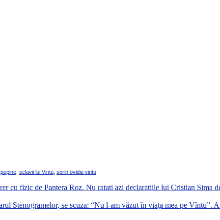
 pepine
,
sclavii lui Vintu
,
sorin ovidiu vintu
er cu fizic de Pantera Roz. Nu ratati azi declaratiile lui Cristian Sima 
osarul Stenogramelor, se scuza: “Nu l-am văzut în viaţa mea pe Vîntu”. 