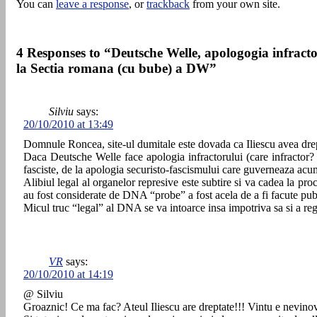
You can
leave a response
, or
trackback
from your own site.
4 Responses to “Deutsche Welle, apologogia infractor
la Sectia romana (cu bube) a DW”
Silviu
says:
20/10/2010 at 13:49
Domnule Roncea, site-ul dumitale este dovada ca Iliescu avea drep
Daca Deutsche Welle face apologia infractorului (care infractor? d
fasciste, de la apologia securisto-fascismului care guverneaza ac
Alibiul legal al organelor represive este subtire si va cadea la pr
au fost considerate de DNA “probe” a fost acela de a fi facute publ
Micul truc “legal” al DNA se va intoarce insa impotriva sa si a regim
VR
says:
20/10/2010 at 14:19
@ Silviu
Groaznic! Ce ma fac? Ateul Iliescu are dreptate!!! Vintu e nevinov