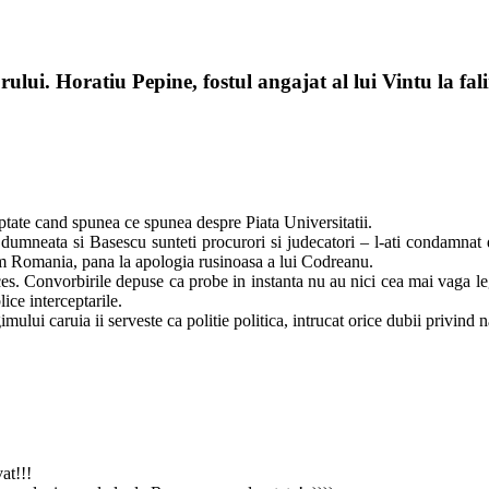
ului. Horatiu Pepine, fostul angajat al lui Vintu la fal
tate cand spunea ce spunea despre Piata Universitatii.
umneata si Basescu sunteti procurori si judecatori – l-ati condamnat de
um Romania, pana la apologia rusinoasa a lui Codreanu.
oces. Convorbirile depuse ca probe in instanta nu au nici cea mai vaga l
ice interceptarile.
ului caruia ii serveste ca politie politica, intrucat orice dubii privind n
at!!!