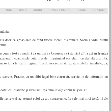
ZIUA
VIDEO
AUDIO
RONCEA BOOKS
LINKS
CONTACT
România.
, atâta doar că grosolănia de fond fusese mereu disimulată. Sorin Ovidiu Vîntu
abilă.
u cum a fost cu putinţă ca un om ca Ceauşescu să rămână atîţia ani în fruntea
acaparat mecanismele puterii reale, imprimând societăţii, cu destulă uşurinţă,
nească, la fel ca în regimul trecut, n-a reuşit să reziste ispitelor imediate, că,
e secrete. Practic, cu un alibi legal bine construit, serviciile de informaţii au
otat cu loialitate şi idealism, aşa cum învaţă copiii la şcoală?
ile secrete şi-au asumat rolul de a o supraveghea în cele mai mici tresăriri ale