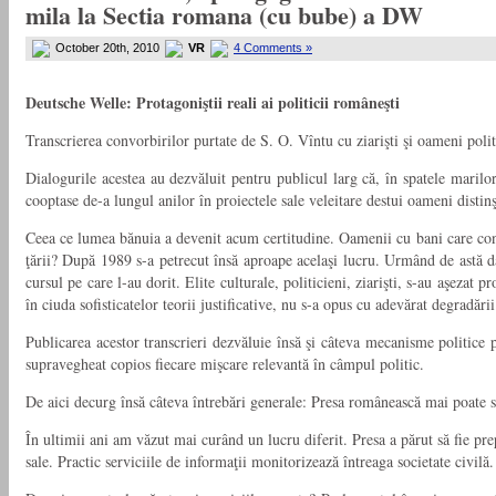
mila la Sectia romana (cu bube) a DW
October 20th, 2010
VR
4 Comments »
Deutsche Welle: Protagoniştii reali ai politicii româneşti
Transcrierea convorbirilor purtate de S. O. Vîntu cu ziarişti şi oameni poli
Dialogurile acestea au dezvăluit pentru publicul larg că, în spatele marilo
cooptase de-a lungul anilor în proiectele sale veleitare destui oameni distinş
Ceea ce lumea bănuia a devenit acum certitudine. Oamenii cu bani care cond
ţării? După 1989 s-a petrecut însă aproape acelaşi lucru. Urmând de astă dat
cursul pe care l-au dorit. Elite culturale, politicieni, ziarişti, s-au aşezat 
în ciuda sofisticatelor teorii justificative, nu s-a opus cu adevărat degradă
Publicarea acestor transcrieri dezvăluie însă şi câteva mecanisme politice pre
supravegheat copios fiecare mişcare relevantă în câmpul politic.
De aici decurg însă câteva întrebări generale: Presa românească mai poate sup
În ultimii ani am văzut mai curând un lucru diferit. Presa a părut să fie pre
sale. Practic serviciile de informaţii monitorizează întreaga societate civilă.