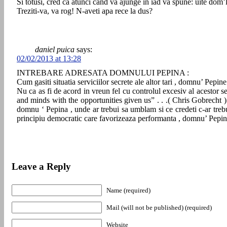
Si totusi, cred ca atunci cand va ajunge in iad va spune: uite dom’
Treziti-va, va rog! N-aveti apa rece la dus?
daniel puica
says:
02/02/2013 at 13:28
INTREBARE ADRESATA DOMNULUI PEPINA :
Cum gasiti situatia serviciilor secrete ale altor tari , domnu’ Pepin
Nu ca as fi de acord in vreun fel cu controlul excesiv al acestor s
and minds with the opportunities given us” . . .( Chris Gobrecht ) 
domnu ‘ Pepina , unde ar trebui sa umblam si ce credeti c-ar trebui
principiu democratic care favorizeaza performanta , domnu’ Pepina 
Leave a Reply
Name (required)
Mail (will not be published) (required)
Website