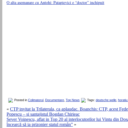
O alta asemanare cu Antohi: Patapievici e “doctor” inchipuit
Posted in
Colimatorul
,
Documentare
,
Top News
Tags:
deutsche welle
,
horatiu
«
CTP invitat la Trilaterala, ca aplaudac. Boanchis: CTP, acest Feder
Popescu – si santajistul Bogdan Chirieac
Sever Voinescu, aflat in Top 20 al interlocutorilor lui Vintu din D
încearcă să ia prizonier statul român”
»