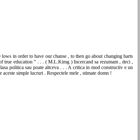
the lows in order to have our chanse , to then go about changing harts
l of true education ” . . . ( M.L.Kimg ) Incercand sa rezumam , deci ,
sa politica sau poate altceva . . . A critica in mod constructiv e un
e aceste simple lucruri . Respectele mele , stimate domn !