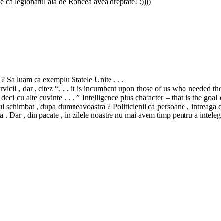
le ca legionarul ala de Roncea avea dreptate! :))))
e ? Sa luam ca exemplu Statele Unite . . .
ervicii , dar , citez “. . . it is incumbent upon those of us who needed 
deci cu alte cuvinte . . . ” Intelligence plus character – that is the goa
 schimbat , dupa dumneavoastra ? Politicienii ca persoane , intreaga cla
. Dar , din pacate , in zilele noastre nu mai avem timp pentru a inteleg