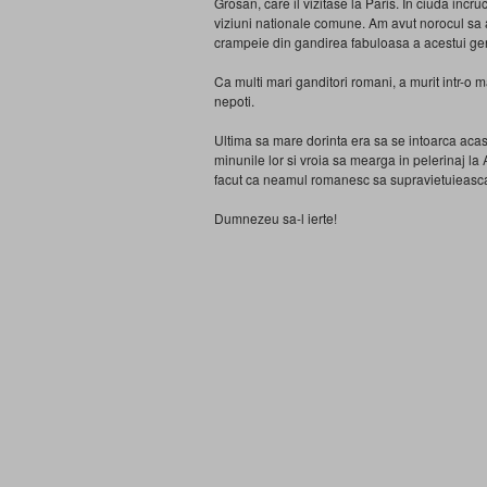
Grosan, care il vizitase la Paris. In ciuda inc
viziuni nationale comune. Am avut norocul sa a
crampeie din gandirea fabuloasa a acestui gen
Ca multi mari ganditori romani, a murit intr-o m
nepoti.
Ultima sa mare dorinta era sa se intoarca acasa
minunile lor si vroia sa mearga in pelerinaj la
facut ca neamul romanesc sa supravietuieasca
Dumnezeu sa-l ierte!