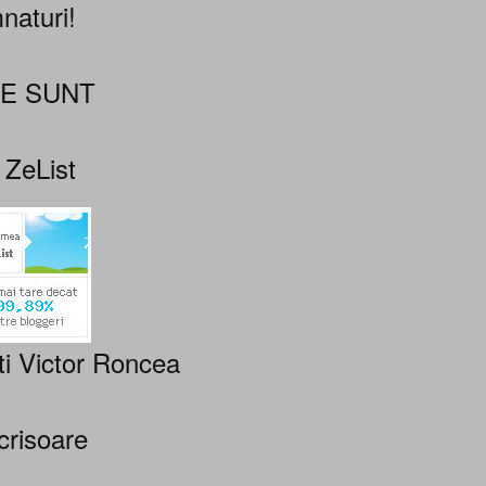
naturi!
NE SUNT
 ZeList
ti Victor Roncea
crisoare