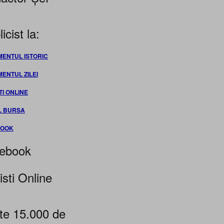
icist la:
MENTUL ISTORIC
MENTUL ZILEI
TI ONLINE
L BURSA
BOOK
ebook
isti Online
te 15.000 de