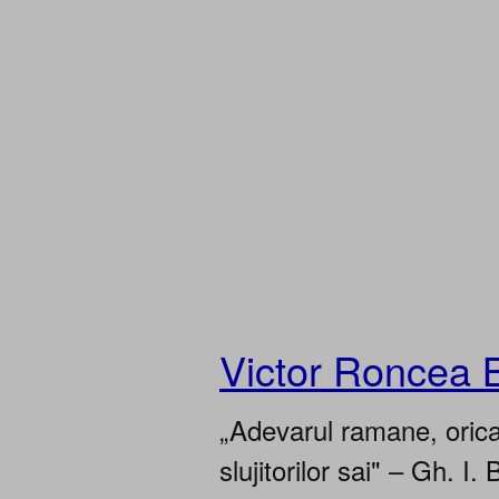
Victor Roncea 
„Adevarul ramane, oricar
slujitorilor sai" – Gh. I. 