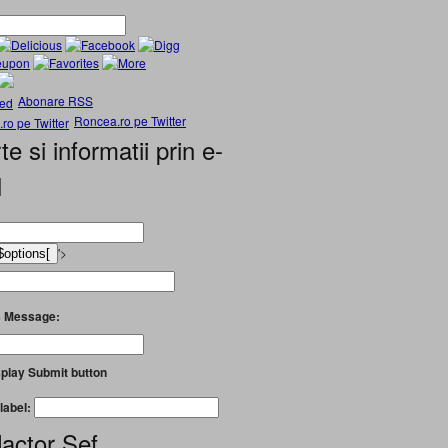
Abonare RSS
Roncea.ro pe Twitter
te si informatii prin e-
l
'>
 Message:
play Submit button
label:
actor Șef