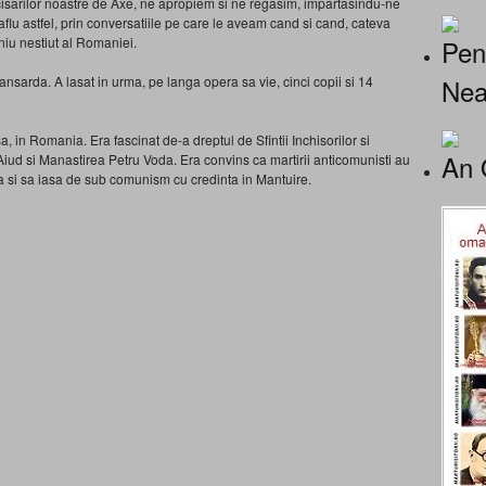
rucisarilor noastre de Axe, ne apropiem si ne regasim, impartasindu-ne
flu astfel, prin conversatiile pe care le aveam cand si cand, cateva
Pen
iu nestiut al Romaniei.
Nea
ansarda. A lasat in urma, pe langa opera sa vie, cinci copii si 14
, in Romania. Era fascinat de-a dreptul de Sfintii Inchisorilor si
An 
 Aiud si Manastirea Petru Voda. Era convins ca martirii anticomunisti au
 si sa iasa de sub comunism cu credinta in Mantuire.