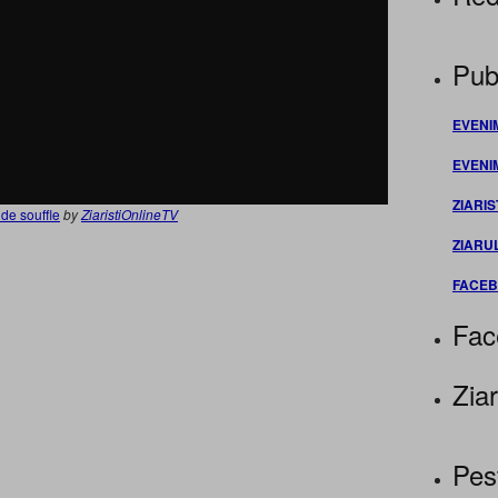
Publ
EVENI
EVENI
ZIARIS
 de souffle
by
ZiaristiOnlineTV
ZIARU
FACE
Fac
Ziar
Pes