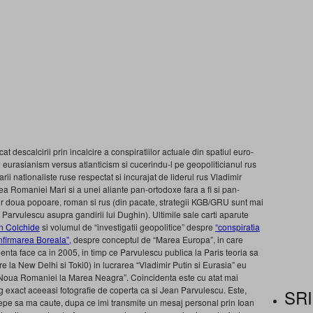
icat descalcirii prin incalcire a conspiratiilor actuale din spatiul euro-
e eurasianism versus atlanticism si cucerindu-l pe geopoliticianul rus
rii nationaliste ruse respectat si incurajat de liderul rus Vladimir
ea Romaniei Mari si a unei aliante pan-ortodoxe fara a fi si pan-
elor doua popoare, roman si rus (din pacate, strategii KGB/GRU sunt mai
ui Parvulescu asupra gandirii lui Dughin). Ultimile sale carti aparute
n Colchide
si volumul de “investigatii geopolitice” despre
“conspiratia
firmarea Boreala”,
despre conceptul de “Marea Europa”, in care
denta face ca in 2005, in timp ce Parvulescu publica la Paris teoria sa
 la New Delhi si Toki0) in lucrarea “Vladimir Putin si Eurasia” eu
 “Noua Romaniei la Marea Neagra”. Coincidenta este cu atat mai
g exact aceeasi fotografie de coperta ca si Jean Parvulescu. Este,
SRI
incepe sa ma caute, dupa ce imi transmite un mesaj personal prin Ioan