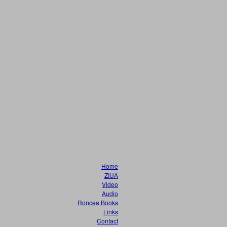
Home
ZIUA
Video
Audio
Roncea Books
Links
Contact