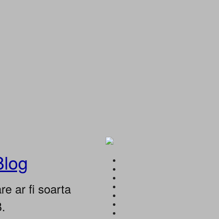
Blog
e ar fi soarta
B.