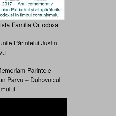
ista Familia Ortodoxa
nile Părintelui Justin
vu
Memoriam Parintele
tin Parvu – Duhovnicul
mului