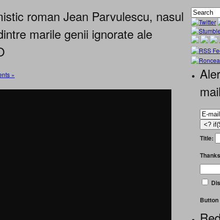
 mistic roman Jean Parvulescu, nasul
 dintre marile genii ignorate ale
O
Aler
nts »
mai
Title:
Thanks
Dis
Button 
Red