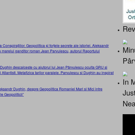
Rev
Conspiraţiilor. Geopolitica şi forţele secrete ale istoriei. Aleksandr
Minu
iu marelui ganditor roman Jean Parvulescu, autorul Raportului
Pâr
r Dughin descalceste cu ajutorul lui Jean Pârvulescu oculta GRU si
 Atlantisti. Metafizica tarilor paralele. Parvulescu si Dughin au inspirat
In 
leksandr Dughin, despre Geopolitica Romaniei Mari si Mici intre
Jus
e Geopoliticii”
Nea