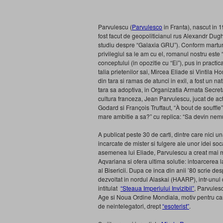
Parvulescu (
Parvulesco
in Franta), nascut in 19
fost facut de geopoliticianul rus Alexandr Dug
studiu despre “Galaxia GRU”). Conform marturii
privilegiul sa le am cu el, romanul nostru este “n
conceptului (in opozitie cu “Ei”), pus in practi
talia prietenilor sai, Mircea Eliade si Vintila
din tara si ramas de atunci in exil, a fost un n
tara sa adoptiva, in Organizatia Armata Secreta c
cultura franceza, Jean Parvulescu, jucat de acto
Godard si François Truffaut, “À bout de souffl
mare ambitie a sa?” cu replica: “Sa devin nemur
A publicat peste 30 de carti, dintre care nici 
incarcate de mister si fulgere ale unor idei soc
asemenea lui Eliade, Parvulescu a creat mai m
Aqvariana si ofera ultima solutie: intoarcerea l
al Bisericii. Dupa ce inca din anii ’80 scrie des
dezvoltat in nordul Alaskai (HAARP), intr-unul 
intitulat
“Steaua Imperiului Invizibil”
, Parvules
Age si Noua Ordine Mondiala, motiv pentru care e
de neintelegatori, drept
“esoterist”
.