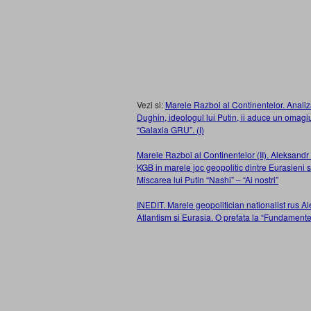
Vezi si:
Marele Razboi al Continentelor. Analiza 
Dughin, ideologul lui Putin, ii aduce un omag
“Galaxia GRU”. (I)
Marele Razboi al Continentelor (II). Aleksand
KGB in marele joc geopolitic dintre Eurasieni si
Miscarea lui Putin “Nashi” – “Ai nostri”
INEDIT. Marele geopolitician nationalist rus A
Atlantism si Eurasia. O prefata la “Fundamentel