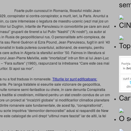
sem
Foarte putin cunoscut in Romania, filosoful mistic Jean
29, conspirator si contra-conspirator, a murit, ieri, la Paris. Anuntul a
hin, cu care intemeiase o legatura de maestru-ucenic (
vezi mai jos
un
CI
lor lui Dughin, intarite de Parvulescu in convorbirile pe care am avut
asul” gruparii de tineret a lui Putin “Nashii” (“Ai nostri”), ca autor al
ca in Rusia de geopoliticianul rus. O personalitate arhi-complexa, de
 Horia sau René Guénon si Ezra Pound, Jean Parvulescu, fugit in anii ’40
Top
ationalist in toata puterea cuvantului, actionand, de exemplu, pentru
are activa in Algeria la sfarsitul aniilor ’50. Faimos in literatura si
rul Jean-Pierre Melville, este “imortalizat” intr-un film al lui Jean-Luc
e” – “Fara suflare” (1960), raspunzand la intrebarea “Care este cea mai
itor. Si apoi sa mor”.
una nu a fost tradusa in romaneste.
Titlurile lor sunt edificatoare:
ante. Pe langa tratatele si eseurile sale vizionare de geopolitica,
ulte romane semi-fantastice cu cheie, in care denunta Conspiratia
a traditie si crestinism, militand pentru un stat crestin condus de un om
Car
pre un proiect al “incalzirii globale” si modificarilor climatice planetare
dintre romanele sale fundamentale, de acest tip, “conspirationist”,
cu scrie impotriva “demonilor democratiei” adusi si raspanditi de New
O s
ste catalogat de unii drept “ultimul mare fascist” iar de altii, la fel