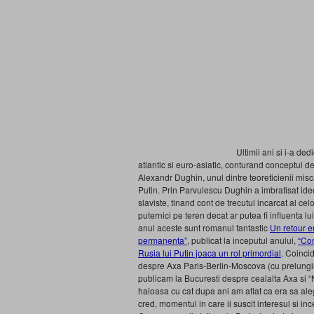
Ultimii ani si i-a ded
atlantic si euro-asiatic, conturand conceptul d
Alexandr Dughin, unul dintre teoreticienii misca
Putin. Prin Parvulescu Dughin a imbratisat ide
slaviste, tinand cont de trecutul incarcat al c
puternici pe teren decat ar putea fi influenta l
anul aceste sunt romanul fantastic
Un retour e
permanenta”
, publicat la inceputul anului,
“Con
Rusia lui Putin joaca un rol primordial
. Coinci
despre Axa Paris-Berlin-Moscova (cu prelungire
publicam la Bucuresti despre cealalta Axa si
haioasa cu cat dupa ani am aflat ca era sa ale
cred, momentul in care ii suscit interesul si 