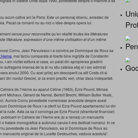
migrata in Statele Unite dupa 1990, povesteste despre o intalnire a sa
Uniu
scu acum cativa ani la Paris. Este un personaj straniu, amestec de
Prof
la. Pacat ca romanii nu au nici o idee despre opera lui.
iment venue pour reconnaître qu’en réalité toutes les littératures
e littérature, expression d’une même civilisation et d’un même
Pen
Aurorei Cornu, Jean Parvulesco l-a convins pe Dominique de Roux sa
L’Herne
, mai tarziu cumparata si foarte bine ingrijita de Constantin
 i-am vizitat editura si casa, un palat din apropierea gradinii
Goo
 sufrageria imensa de la al nu stiu catelea etaj si i-am admirat
n vara anului 2000. Cu acel prilej am descoperit ca atit Costa cit si
 din nordul Greciei, si ca eram practic veri, chiar daca indepartati.
e Cahiers de l’Herne au aparut Céline (1963), Ezra Pound, Mircea
nri Michaux, Gérard de Nerval, Bertolt Brecht, William Butler Yeats,
utori. Aurora Cornu povesteste numeroase anecdote despre acest
le cum Dominique de Roux i-a oferit lui Ezra Pound apartamentul lui din
t la rude. Asta ca sa il convinga pe Ezra Pound (stramtorat financiar)
publicarii in Cahiers de l’Herne era (si a ramas) un manuscris
ci o tratare monografica a autorului caruia ii era dedicat numarul. In ce
ornu povesteste ca Jean Parvulesco, ea si Dominique de Roux au
un manuscris original de la Lucette Destouches, vaduva acestuia”.