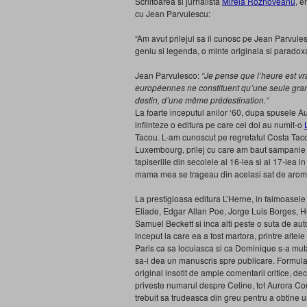
Scriitoarea si jurnalista
Mirela Roznoveanu
, e
cu Jean Parvulescu:
“Am avut prilejul sa il cunosc pe Jean Parvule
geniu si legenda, o minte originala si paradoxa
Jean Parvulesco:
“Je pense que l’heure est vra
européennes ne constituent qu’une seule grand
destin, d’une même prédestination.“
La foarte inceputul anilor ‘60, dupa spusele 
infiinteze o editura pe care cei doi au numit-o
Tacou. L-am cunoscut pe regretatul Costa Tacou,
Luxembourg, prilej cu care am baut sampanie in
tapiseriile din secolele al 16-lea si al 17-lea i
mama mea se trageau din acelasi sat de aromani
La prestigioasa editura L’Herne, in faimoasel
Eliade, Edgar Allan Poe, Jorge Luis Borges, He
Samuel Beckett si inca alti peste o suta de a
inceput la care ea a fost martora, printre alte
Paris ca sa locuiasca si ca Dominique s-a muta
sa-i dea un manuscris spre publicare. Formula 
original insotit de ample comentarii critice, de
priveste numarul despre Celine, tot Aurora C
trebuit sa trudeasca din greu pentru a obtine 