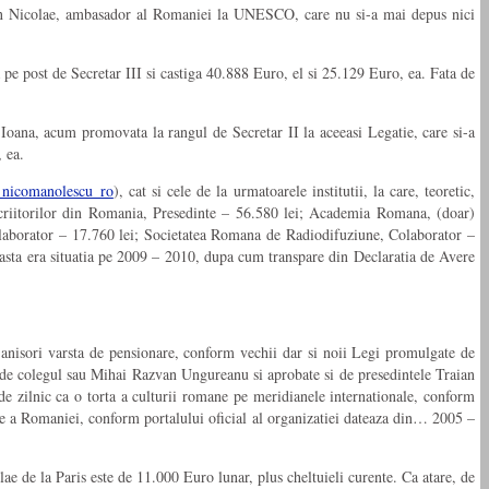
lzan Nicolae, ambasador al Romaniei la UNESCO, care nu si-a mai depus nici
pe post de Secretar III si castiga 40.888 Euro, el si 25.129 Euro, ea. Fata de
Ioana, acum promovata la rangul de Secretar II la aceeasi Legatie, care si-a
 ea.
d_nicomanolescu_ro
), cat si cele de la urmatoarele institutii, la care, teoretic,
 Scriitorilor din Romania, Presedinte – 56.580 lei; Academia Romana, (doar)
laborator – 17.760 lei; Societatea Romana de Radiodifuziune, Colaborator –
asta era situatia pe 2009 – 2010, dupa cum transpare din Declaratia de Avere
te anisori varsta de pensionare, conform vechii dar si noii Legi promulgate de
e de colegul sau Mihai Razvan Ungureanu si aprobate si de presedintele Traian
e zilnic ca o torta a culturii romane pe meridianele internationale, conform
e a Romaniei, conform portalului oficial al organizatiei dateaza din… 2005 –
 de la Paris este de 11.000 Euro lunar, plus cheltuieli curente. Ca atare, de