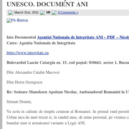
UNESCO. DOCUMENT ANI
March 31st, 2011
VR
9 Comments »
Iata Documentul
Agentiei Nationala de Integritate ANI – PDF – N
Catre:
Agentia Nationala de Integritate
https://www.integritate.eu
Bulevardul Lascăr Catargiu nr. 15, cod poştal: 010661, sector 1, Bucu
Dlui Alexandru Catalin Macovei
Dlui Horia Georgescu
Re: Sesizare Manolescu Apolzan Nicolae, Ambasadorul Romaniei la
Stimati Domni,
Va scriu in calitate de simplu cetatean al Romaniei. In primul rand permitet
Urban inca de anul trecut si, la randul meu, de mine personal, pe vremea can
bunului simt si urmatoarei variante a Legii ANI.