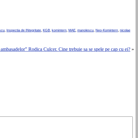
escu
,
Inspectia de INtegritate
,
KGB
,
komintern
,
MAE
,
manolescu
,
Neo-Komintern
,
nicolae
 ambasadelor” Rodica Culcer. Cine trebuie sa se spele pe cap cu ei?
»