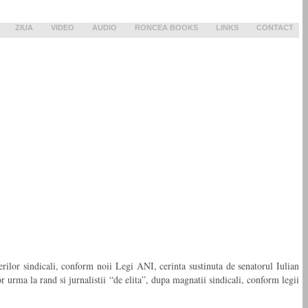
ZIUA
VIDEO
AUDIO
RONCEA BOOKS
LINKS
CONTACT
erilor sindicali, conform noii Legi ANI, cerinta sustinuta de senatorul Iulian
 urma la rand si jurnalistii “de elita”, dupa magnatii sindicali, conform legii