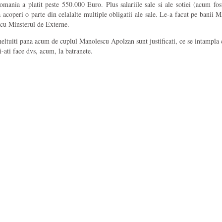
mania a platit peste 550.000 Euro. Plus salariile sale si ale sotiei (acum fo
acoperi o parte din celalalte multiple obligatii ale sale. Le-a facut pe banii M
a cu Minsterul de Externe.
cheltuiti pana acum de cuplul Manolescu Apolzan sunt justificati, ce se intampl
i-ati face dvs, acum, la batranete.