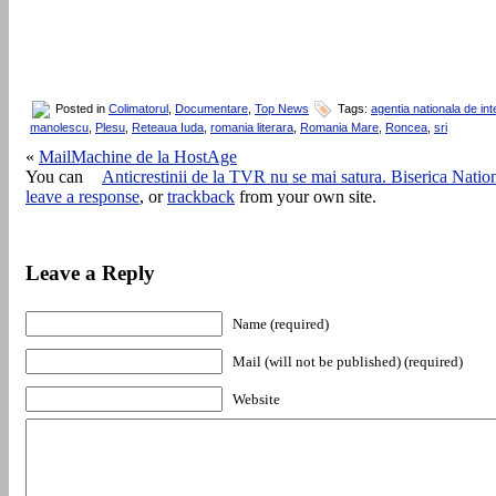
Posted in
Colimatorul
,
Documentare
,
Top News
Tags:
agentia nationala de int
manolescu
,
Plesu
,
Reteaua Iuda
,
romania literara
,
Romania Mare
,
Roncea
,
sri
«
MailMachine de la HostAge
You can
Anticrestinii de la TVR nu se mai satura. Biserica Natio
leave a response
, or
trackback
from your own site.
Leave a Reply
Name (required)
Mail (will not be published) (required)
Website