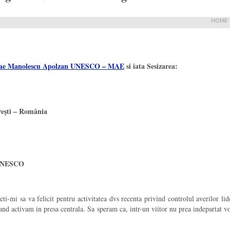
HOME
icolae Manolescu Apolzan UNESCO – MAE
si iata Sesizarea:
reşti – România
 UNESCO
i-mi sa va felicit pentru activitatea dvs recenta privind controlul averilor lid
d activam in presa centrala. Sa speram ca, intr-un viitor nu prea indepartat vor