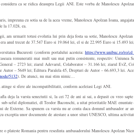
care considera ca se ridica deasupra Legii ANI. Este vorba de Manolescu Apo
Paris, impreuna cu sotia sa de la acea vreme, Manolescu Apolzan Ioana, angajata 
de la 17.028, ea.
i, am urmarit totusi evolutia lui prin deja fosta sa sotie, Manolescu Apolzan 
era anul trecut de 37.547 Euro si 19.064 lei, el si de 22.995 Euro si 15.493 lei,
ersitatea Bucuresti (conform portalului acesteia:
https://www.unibuc.ro/ro/c
incaseaza remuneratii mai mult sau mai putin consistente, respectiv: Uniunea
eneral – 2723 lei; ziarul Adevarul, Colaborator – 31.166 lei; ziarul EvZ, Co
e Autor – 5649 lei; Editura Paralela 45, Drepturi de Autor – 66.693,3 lei. Ace
/node/5132
). De atunci, nu mai stim nimic…
atinge si sfere ale incompatibilitatii, conform aceleiasi Legi ANI.
fla deja la varsta senectutii si, la cei 72 de ani ai sai, a depasit cu vreo sap
l sub-seful diplomatiei, dl Teodor Baconschi, a uitat prioritatile MAE enuntat
ului de Externe. Sa spunem ca varsta nu ar conta daca domnul ambasador ar ard
cu exceptia unor documente de atestare a unor situri UNESCO, ultima activitat
re o plateste Romania pentru resedinta ambasadorului Manolescu Apolzan Nicolae