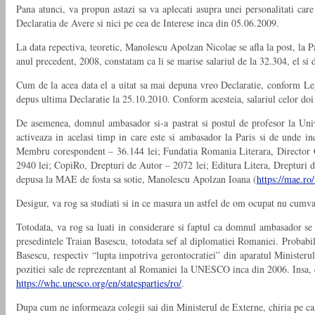
Pana atunci, va propun astazi sa va aplecati asupra unei personalitati 
Declaratia de Avere si nici pe cea de Interese inca din 05.06.2009.
La data repectiva, teoretic, Manolescu Apolzan Nicolae se afla la post, la 
anul precedent, 2008, constatam ca li se marise salariul de la 32.304, el si 
Cum de la acea data el a uitat sa mai depuna vreo Declaratie, conform Legi
depus ultima Declaratie la 25.10.2010. Conform acesteia, salariul celor doi 
De asemenea, domnul ambasador si-a pastrat si postul de profesor la Univ
activeaza in acelasi timp in care este si ambasador la Paris si de unde 
Membru corespondent – 36.144 lei; Fundatia Romania Literara, Director G
2940 lei; CopiRo, Drepturi de Autor – 2072 lei; Editura Litera, Drepturi d
depusa la MAE de fosta sa sotie, Manolescu Apolzan Ioana (
https://mae.ro
Desigur, va rog sa studiati si in ce masura un astfel de om ocupat nu cumva 
Totodata, va rog sa luati in considerare si faptul ca domnul ambasador se a
presedintele Traian Basescu, totodata sef al diplomatiei Romaniei. Probabi
Basescu, respectiv “lupta impotriva gerontocratiei” din aparatul Minister
pozitiei sale de reprezentant al Romaniei la UNESCO inca din 2006. Insa, 
https://whc.unesco.org/en/statesparties/ro/
.
Dupa cum ne informeaza colegii sai din Ministerul de Externe, chiria pe ca