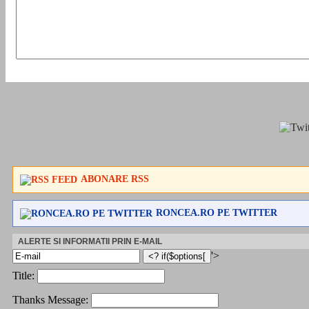
ABONARE RSS
RONCEA.RO PE TWITTER
ALERTE SI INFORMATII PRIN E-MAIL
'>
Title:
Thanks Message: