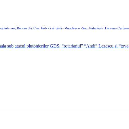
egritate
,
ani
,
Baconschi
,
Cinci limbrici ai mintii - Manolescu Plesu Patapievici Liiceanu Cartar
nala sub atacul plutonierilor GDS, “rotarianul” “Andi” Lazescu si “tova