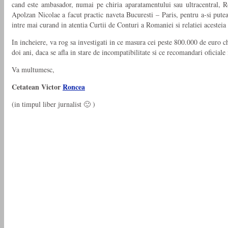
cand este ambasador, numai pe chiria aparatamentului sau ultracentral, Ro
Apolzan Nicolae a facut practic naveta Bucuresti – Paris, pentru a-si putea 
intre mai curand in atentia Curtii de Conturi a Romaniei si relatiei acestei
In incheiere, va rog sa investigati in ce masura cei peste 800.000 de euro 
doi ani, daca se afla in stare de incompatibilitate si ce recomandari oficiale 
Va multumesc,
Cetatean Victor
Roncea
(in timpul liber jurnalist 🙂 )