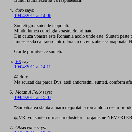
Bunul Dumnezeu sa va rasplateasca!
doro
says:
19/04/2011 at 14:06
Sunteti groaznici de inapoiati.
Mintiti lumea cu religia voastra de primate.
Din cauza voastra este Romania acolo unde este. Sunteti peste tot
Imi este sila ca traiesc intr-o tara cu o civilizatie asa inapoiata
Gorile primitve ce sunteti.
VR
says:
19/04/2011 at 14:11
@ doro
Ma scuzati dar parca Dvs, ateii anticrestini, sunteti, conform a
Motanul Felix
says:
19/04/2011 at 15:07
“Sarbatoarea sfanta a marii majoritati a romanilor, crestin
@VR: voi sunteti urmasii molustelor – organisme NEVERT
Observatie
says: