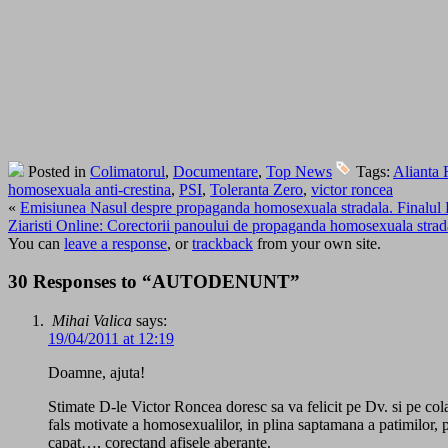
Posted in
Colimatorul
,
Documentare
,
Top News
Tags:
Alianta 
homosexuala anti-crestina
,
PSI
,
Toleranta Zero
,
victor roncea
«
Emisiunea Nasul despre propaganda homosexuala stradala. Finalul
Ziaristi Online: Corectorii panoului de propaganda homosexuala strada
You can
leave a response
, or
trackback
from your own site.
30 Responses to “AUTODENUNT”
Mihai Valica
says:
19/04/2011 at 12:19
Doamne, ajuta!
Stimate D-le Victor Roncea doresc sa va felicit pe Dv. si pe cola
fals motivate a homosexualilor, in plina saptamana a patimilor, p
capat…, corectand afisele aberante.