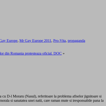
Gay Europe
,
Mr Gay Europe 2011
,
Pro-Vita
,
propaganda
iilor din Romania protesteaza oficial. DOC
»
a cu D-l Moraru (Nasul), referitoare la problema afiselor jignitoare si
morala si sanatatea unei natii, care raman mute si iresponsabile pana la