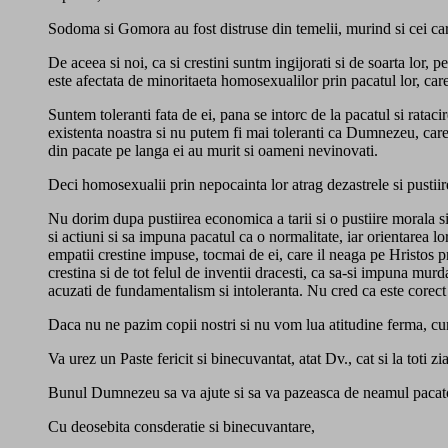
Sodoma si Gomora au fost distruse din temelii, murind si cei c
De aceea si noi, ca si crestini suntm ingijorati si de soarta lor, 
este afectata de minoritaeta homosexualilor prin pacatul lor, c
Suntem toleranti fata de ei, pana se intorc de la pacatul si ratac
existenta noastra si nu putem fi mai toleranti ca Dumnezeu, care-i
din pacate pe langa ei au murit si oameni nevinovati.
Deci homosexualii prin nepocainta lor atrag dezastrele si pustiir
Nu dorim dupa pustiirea economica a tarii si o pustiire morala si 
si actiuni si sa impuna pacatul ca o normalitate, iar orientarea l
empatii crestine impuse, tocmai de ei, care il neaga pe Hristos
crestina si de tot felul de inventii dracesti, ca sa-si impuna murd
acuzati de fundamentalism si intoleranta. Nu cred ca este corect 
Daca nu ne pazim copii nostri si nu vom lua atitudine ferma, cum 
Va urez un Paste fericit si binecuvantat, atat Dv., cat si la toti z
Bunul Dumnezeu sa va ajute si sa va pazeasca de neamul pacato
Cu deosebita consderatie si binecuvantare,