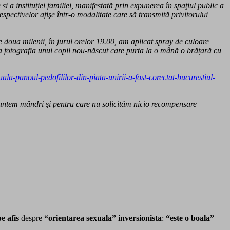
și a instituției familiei, manifestată prin expunerea în spaţiul public a
spectivelor afişe într-o modalitate care să transmită privitorului
e doua milenii, în jurul orelor 19.00, am aplicat spray de culoare
ea fotografia unui copil nou-născut care purta la o mână o brățară cu
a-panoul-pedofililor-din-piata-unirii-a-fost-corectat-bucurestiul-
e suntem mândri şi pentru care nu solicităm nicio recompensare
pe afis
despre
“orientarea sexuala” inversionista
:
“este o boala”