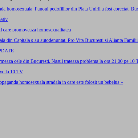
mosexuala. Panoul pedofililor din Piata Unirii a fost corectat. Buc
ativ
sul care promoveaza homosexualitatea
la din Capitala s-au autodenuntat. Pro Vita Bucuresti si Alianta Famil
 UPDATE
 Urmeaza cele din Bucuresti. Nasul trateaza problema la ora 21.00 pe 10
ive la 10 TV
propaganda homosexuala stradala in care este folosit un bebelus »