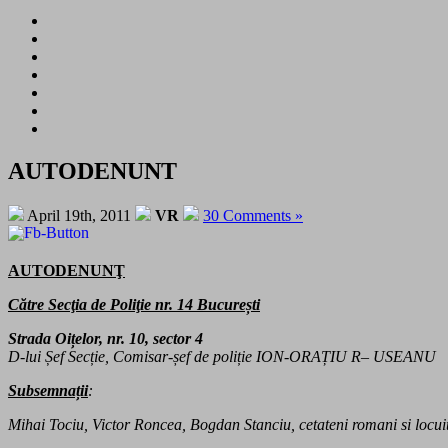
AUTODENUNT
April 19th, 2011
VR
30 Comments »
AUTODENUNŢ
Către Secţia de Poliţie nr. 14 București
Strada Oițelor, nr. 10, sector 4
D-lui Șef Secție, Comisar-șef de poliție ION-ORAȚIU R– USEANU
Subsemnații
:
Mihai Tociu, Victor Roncea, Bogdan Stanciu, cetateni romani si locuit