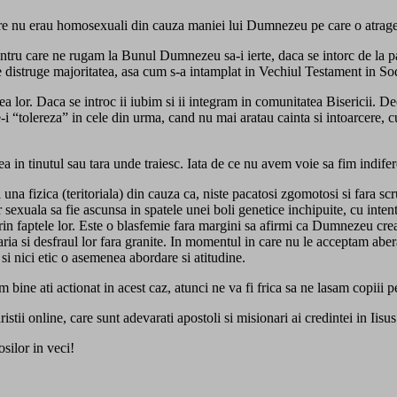
are nu erau homosexuali din cauza maniei lui Dumnezeu pe care o atrage
pentru care ne rugam la Bunul Dumnezeu sa-i ierte, daca se intorc de la pac
are distruge majoritatea, asa cum s-a intamplat in Vechiul Testament in 
irea lor. Daca se introc ii iubim si ii integram in comunitatea Bisericii.
 “tolereza” in cele din urma, cand nu mai aratau cainta si intoarcere, cu 
ea in tinutul sau tara unde traiesc. Iata de ce nu avem voie sa fim indif
una fizica (teritoriala) din cauza ca, niste pacatosi zgomotosi si fara scr
or sexuala sa fie ascunsa in spatele unei boli genetice inchipuite, cu inten
 prin faptele lor. Este o blasfemie fara margini sa afirmi ca Dumnezeu c
aria si desfraul lor fara granite. In momentul in care nu le acceptam aberat
si nici etic o asemenea abordare si atitudine.
bine ati actionat in acest caz, atunci ne va fi frica sa ne lasam copiii 
iaristii online, care sunt adevarati apostoli si misionari ai credintei in Ii
silor in veci!