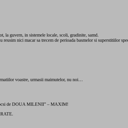
, la guvern, in sistemele locale, scoli, gradinite, samd.
. Nu reusim nici macar sa trecem de perioada basmelor si superstitiilor spec
firmatiilor voastre, urmasii maimutelor, nu noi…
-ortodocsi de DOUA MILENII” – MAXIM!
EBRATE.