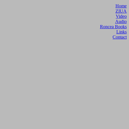
Home
ZIUA
Video
Audio
Roncea Books
Links
Contact