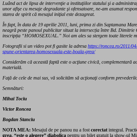
Luând act de lipsa de intervenţie a instituţiilor statului şi a administr
unor afişe cu mesaje degradante şi ofensatoare, ne-am asumat responsab
starea de spirit că mesajul iniţial este dezagreat.
În fapt, în data de 19 aprilie 2011, luni, prima zi din Saptamana Mare
neagră peste panoul publicitar situat la intersecția între Bd. Dimitr
inscripția “HOMOSEXUAL.” Noi am ales sa stergem toate literele m
Fotografii si un video pot fi gasite la adresa
https://roncea.ro/2011/04
spune-orientarea-homosexuala-este-boala-grea/
Considerăm că această faptă este o acţiune civică, complementară activ
materială.
Faţă de cele de mai sus, vă solicităm să acţionaţi conform prevederilo
Semnături: Data: 18
Mihai Tociu
Victor Roncea
Bogdan Stanciu
NOTA MEA:
Mesajul de pe panou nu a fost
corectat
integral. Pract
grea
,
“este o alegere” diabolica
pentru un bilet gratuit la show-ul Mi