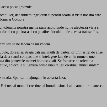
 acest pacat groaznic.
atul lor, dar suntem ingrijorati si pentru soarta si viata noastra care
Sodoma si Gomora.
 Deci toleranta noastra merge pana acolo unde nu ne afecteaza viata si
foc si cu pucioasa si cu pustiirea locului unde acestia traiesc. Insa
erenti sau sa ne facem ca nu vedem.
upule, doresc sa atraga cati mai multi de partea lor prin astfel de afise
tia de a starni compasiune si intelegere fata de ei, in numele unei
reaza din pantecele mamei homosexuali. Se folosesc de toleranta
iile, abjectiile si jignirea adusa unei religii crestine, atunci suntem
pe strada. Sper sa nu ajungem in aceasta faza.
sus Hristos, ai moralei crestine, ai bunului simt si ai neamului romanesc.