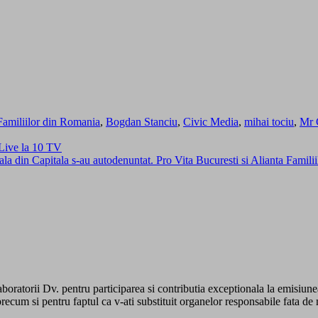
Familiilor din Romania
,
Bogdan Stanciu
,
Civic Media
,
mihai tociu
,
Mr 
 Live la 10 TV
la din Capitala s-au autodenuntat. Pro Vita Bucuresti si Alianta Famil
boratorii Dv. pentru participarea si contributia exceptionala la emisiune
recum si pentru faptul ca v-ati substituit organelor responsabile fata de 