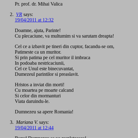
Pr. prof. dr. Mihai Valica
VR
says:
19/04/2011 at 12:32
Doamne, ajuta, Parinte!
Cu plecaciune, va multumim si va sarutam dreapta!
Cel ce a izbavit pe tineri din cuptor, facandu-se om,
Patimeste ca un muritor.
Si prin patima pe cel muritor il imbraca
In podoaba nestricaciunii,
Cel ce Unul este binecuvantat,
Dumezeul parintilor si preaslavit.
Hristos a inviat din morti!
Cu moartea pe moarte calcand
Si celor din mormanturi
Viata daruindu-le.
Dumnezeu sa apere Romania!
Mariana V.
says:
19/04/2011 at 12:44