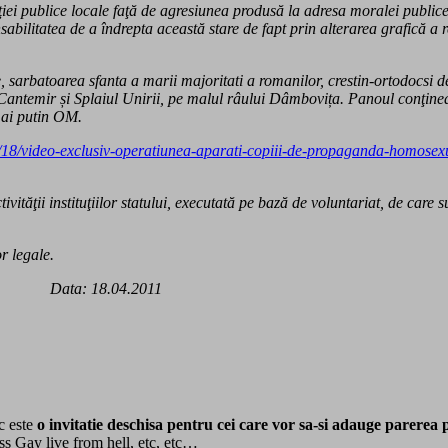
aţiei publice locale faţă de agresiunea produsă la adresa moralei publice 
ilitatea de a îndrepta această stare de fapt prin alterarea grafică a re
, sarbatoarea sfanta a marii majoritati a romanilor, crestin-ortodocsi d
ie Cantemir și Splaiul Unirii, pe malul râului Dâmbovița. Panoul conţin
ai putin OM.
/18/video-exclusiv-operatiunea-aparati-copiii-de-propaganda-homosexual
ităţii instituţiilor statului, executată pe bază de voluntariat, de car
r legale.
.04.2011
ic este
o invitatie deschisa pentru cei care vor sa-si adauge parerea 
ss Gay live from hell, etc, etc…