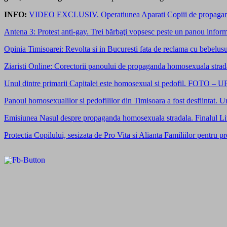
INFO:
VIDEO EXCLUSIV. Operatiunea Aparati Copiii de propaganda ho
Antena 3: Protest anti-gay. Trei bărbaţi vopsesc peste un panou inform
Opinia Timisoarei: Revolta si in Bucuresti fata de reclama cu bebelu
Ziaristi Online: Corectorii panoului de propaganda homosexuala strada
Unul dintre primarii Capitalei este homosexual si pedofil. FOTO –
Panoul homosexualilor si pedofililor din Timisoara a fost desfiintat.
Emisiunea Nasul despre propaganda homosexuala stradala. Finalul L
Protectia Copilului, sesizata de Pro Vita si Alianta Familiilor pentru 