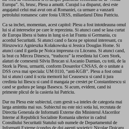
Europa”. Si, brusc, Plesu a amutit. Curajul i-a disparut, desi este
angajatul celui mai avut om al Romaniei, ca urmare a vanzarii
petrolului romanesc catre fosta URSS, miliardarul Dinu Patriciu.
Ca sa inchei, momentan, acest capitol: Plesu a fost intotdeauna omul
lui si al intereselor pe care le reprezinta. Si atunci cand se lasa curtat
de Europa libera si batea in lung si-n lat Franta si Germania, cu
acordul Securitatii. Si atunci cand o facea pe spionul interesant, cu
Hirszowicz Agnieszka Kolakowska si Jessica Douglas Home. Si
atunci cand il garda pe Noica impreuna cu Liiceanu. Si atunci cand,
la brat cu Mircea Dinescu, “traducea” la resedinta lui Coen Stork,
alaturi de comesenii Silviu Brucan si Ascanio Damian, cu totii, de la
Stork la Plesu, urmariti, conform Dosarelor CNSAS, de o unitate a
DSS ceva mai speciala: UM 0110, “anti-KGB”. Plesu a fost omul
lui si atunci cand ii scria memorii lui Ceausescu si cand ii jura
credinta lui Iliescu si cand il mangaia pe crestet pe Constantinescu si
cand se gudura pe langa Basescu. Si acum, evident, cand isi
primeste plicul de la casieria lui Patriciu.
Dar nu Plesu este subiectul, cum gresit s-a inteles de categoria mai
larga amintita mai sus. Subiectul nu este nici sotia lui, recrutata de
Directia Generala de Informatii Externe din Ministerul Afacerilor
Interne al Republicii Socialiste Romania ulterior in cadrul
Consiliului Securitatii Statului sub numele de Departamentul de
Informatii Externe (condus de doi agenti sovietici: Nicolae Doicaru