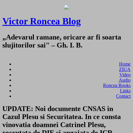
Victor Roncea Blog
„Adevarul ramane, oricare ar fi soarta
slujitorilor sai" – Gh. I. B.
Home
ZIUA
Video
Audio
Roncea Books
Links
Contact
UPDATE: Noi documente CNSAS in
Cazul Plesu si Securitatea. In ce consta
vinovatia doamnei Catrinel Plesu,
recrutata de DIE si angajata de ICR,