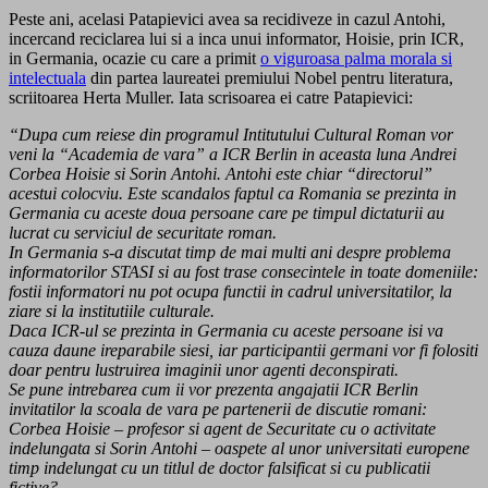
Peste ani, acelasi Patapievici avea sa recidiveze in cazul Antohi,
incercand reciclarea lui si a inca unui informator, Hoisie, prin ICR,
in Germania, ocazie cu care a primit
o viguroasa palma morala si
intelectuala
din partea laureatei premiului Nobel pentru literatura,
scriitoarea Herta Muller. Iata scrisoarea ei catre Patapievici:
“Dupa cum reiese din programul Intitutului Cultural Roman vor
veni la “Academia de vara” a ICR Berlin in aceasta luna Andrei
Corbea Hoisie si Sorin Antohi. Antohi este chiar “directorul”
acestui colocviu.
Este scandalos faptul ca Romania se prezinta in
Germania cu aceste doua persoane care pe timpul dictaturii au
lucrat cu serviciul de securitate roman.
In Germania s-a discutat timp de mai multi ani despre problema
informatorilor STASI si au fost trase consecintele in toate domeniile:
fostii informatori nu pot ocupa functii in cadrul universitatilor, la
ziare si la institutiile culturale.
Daca ICR-ul se prezinta in Germania cu aceste persoane isi va
cauza daune ireparabile siesi, iar participantii germani vor fi folositi
doar pentru lustruirea imaginii unor agenti deconspirati.
Se pune intrebarea cum ii vor prezenta angajatii ICR Berlin
invitatilor la scoala de vara pe partenerii de discutie romani:
Corbea Hoisie – profesor si agent de Securitate cu o activitate
indelungata si Sorin Antohi – oaspete al unor universitati europene
timp indelungat cu un titlul de doctor falsificat si cu publicatii
fictive?