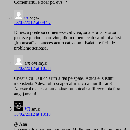
Comentariul e doar pt. dvs. 🙂
ov
says:
18/02/2012 at 09:57
Dinescu poate sa comenteze cat vrea, sa apara la tv si sa
pledeze pt cine ii convine, din moment ce dosarul lui a fost
„impuscat” cu succes acum cativa ani. Baiatul e ferit de
probleme serioase.
Un om
says:
18/02/2012 at 10:38
Chestia cu Dali chiar m-a dat pe spate! Adica ei sustint
inexistenta Adevarului si apoi afirma ca a murit! Tare!
Adevarul e clar ca buna ziua: nu puteai sa fii recrutata fara
angajament!
VR
says:
18/02/2012 at 13:18
@ Ana
Il aveam doar pe unul pe teava. Multumesc mult! Continuam!