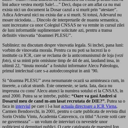
îmi aduce vestea morţii Sale!…” Deci, dupa ce am aflat ca nu mai
exista nici un document la Dosar cazul a si murit prin “atestare”.
Adica Adevarul nici nu exista dar a si murit. Si totusi, Adevarul nu
moare niciodata… Dincolo de interpretarile de nuanta semantica,
sunt increzator ca onor Colegiul CNSAS ne va remite in cursul zilei
de luni informatiile suplimentare solicitate azi, pentru a transa
definitiv vinovatia “doamnei PLESU”.
Subliniez: nu discutam despre vinovatia legala. Si inchei, pana luni:
vorbim de vinovatia morala. Pentru ca nu poti sa lucrezi la o
institutie ca ICR, care se reclama de la anticomunismul de loja (
vezi
foto
), si sa minti prin omisiune timp de 44 de ani, laudand insa, in
ultimii 22, “tinuta morala” a fostului informator Alecu Paleologu,
primul intelectual care s-a autodeconspirat in anii ’90.
Si “doamna PLESU” avea nenumarate ocazii sa aminteasca cum, in
tinerete, a calcat stramb. Este omeneste, se iarta. Iata, daca nu
impreuna cu conu’ Alecu atunci la numirea sotului ei la CNSAS, in
anul 2000. Putea sa se intrebe, public:
“Oare va gasi Andrei si
Dosarul meu de cand m-am lasat recrutata de DIE?”
. Putea sa o
faca in
interviul
pe care i l-a luat
actuala directoare a ICR Viena
,
Carmen Bendosvchi, in 2001, pentru o carte publicata de revista dlui
Sorin Ovidiu Vintu, Academia Catavencu, cu titlul “Aceste sotii care
ne guverneaza” – un volum de interviuri cu nevestele unor
politicieni si demnitari publici. O carte catalogata de maestrul Ion