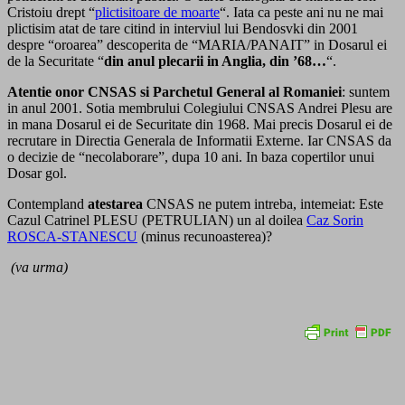
Cristoiu drept “
plictisitoare de moarte
“. Iata ca peste ani nu ne mai
plictisim atat de tare citind in interviul lui Bendosvki din 2001
despre “oroarea” descoperita de “MARIA/PANAIT” in Dosarul ei
de la Securitate “
din anul plecarii in Anglia, din ’68…
“.
Atentie onor CNSAS si Parchetul General al Romaniei
: suntem
in anul 2001. Sotia membrului Colegiului CNSAS Andrei Plesu are
in mana Dosarul ei de Securitate din 1968. Mai precis Dosarul ei de
recrutare in Directia Generala de Informatii Externe. Iar CNSAS da
o decizie de “necolaborare”, dupa 10 ani. In baza copertilor unui
Dosar gol.
Contempland
atestarea
CNSAS ne putem intreba, intemeiat: Este
Cazul Catrinel PLESU (PETRULIAN) un al doilea
Caz Sorin
ROSCA-STANESCU
(minus recunoasterea)?
(va urma)