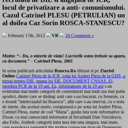
locul de privatizare a anti- comunismului.
Cazul Catrinel PLESU (PETRULIAN) un
al doilea Caz Sorin ROSCA-STANESCU?
February 17th, 2012
VR
20 Comments »
Motto:
“– Da, o mizerie de viata! Lucrurile astea trebuie sa apara,
ca document.”
–
Catrinel Plesu, 2001
In urma publicarii articolului
Roncea.Ro
difuzat si pe
Ziaristi
Online
Catrinel Plesu de la ICR, sotia lui Andrei Plesu de la GDS, a
turnat pentru DIE, mama lui SIE. DOCUMENT CNSAS. El,
membru PCR de la 19 ani. Ea, informatoare de la 19 ani
s-au
evidentiat mai multe categorii de comentatori mai mult sau mai putin
sportivi, dintre care se disting: unii care s-au bucurat, cu frenezie, ca
e trosnit “intelectualul lui Basescu”, altii care s-au enervat, cu o nota
de isterie, din acelasi motiv, comparand-o pe sotia lui Andrei Plesu,
Catrinel Plesu, nume de cod “Maria”, gasita fara note informative la
Dosar, cu mai cunoscutul informator al Securitatii Dan Voiculescu,
aka Felix. Ambele categorii intra insa intr-una singura, mai mare,
care populeaza pamantul din motive cunoscute doar de Dumnezeu.