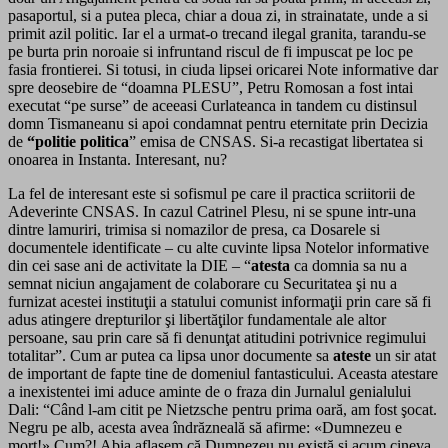
pasaportul, si a putea pleca, chiar a doua zi, in strainatate, unde a si
primit azil politic. Iar el a urmat-o trecand ilegal granita, tarandu-se
pe burta prin noroaie si infruntand riscul de fi impuscat pe loc pe
fasia frontierei. Si totusi, in ciuda lipsei oricarei Note informative dar
spre deosebire de “doamna PLESU”, Petru Romosan a fost intai
executat “pe surse” de aceeasi Curlateanca in tandem cu distinsul
domn Tismaneanu si apoi condamnat pentru eternitate prin Decizia
de
“politie politica
” emisa de CNSAS. Si-a recastigat libertatea si
onoarea in Instanta. Interesant, nu?
La fel de interesant este si sofismul pe care il practica scriitorii de
Adeverinte CNSAS. In cazul Catrinel Plesu, ni se spune intr-una
dintre lamuriri, trimisa si nomazilor de presa, ca Dosarele si
documentele identificate – cu alte cuvinte lipsa Notelor informative
din cei sase ani de activitate la DIE – “
atesta
ca domnia sa nu a
semnat niciun angajament de colaborare cu Securitatea şi nu a
furnizat acestei instituţii a statului comunist informaţii prin care să fi
adus atingere drepturilor şi libertăţilor fundamentale ale altor
persoane, sau prin care să fi denunţat atitudini potrivnice regimului
totalitar”. Cum ar putea ca lipsa unor documente sa
ateste
un sir atat
de important de fapte tine de domeniul fantasticului. Aceasta atestare
a inexistentei imi aduce aminte de o fraza din Jurnalul genialului
Dali: “Când l-am citit pe Nietzsche pentru prima oară, am fost şocat.
Negru pe alb, acesta avea îndrăzneală să afirme: «Dumnezeu e
mort!» Cum?! Abia aflasem că Dumnezeu nu există şi acum cineva