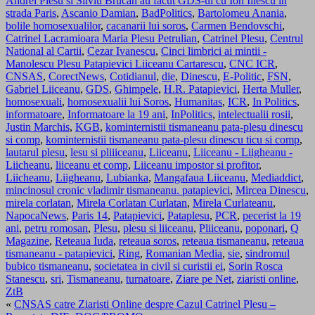
Andrei Plesu si Silviu Brucan au facut GDS-ul cu Ion Iliescu in
strada Paris
,
Ascanio Damian
,
BadPolitics
,
Bartolomeu Anania
,
bolile homosexualilor
,
cacanarii lui soros
,
Carmen Bendovschi
,
Catrinel Lacramioara Maria Plesu Petrulian
,
Catrinel Plesu
,
Centrul
National al Cartii
,
Cezar Ivanescu
,
Cinci limbrici ai mintii -
Manolescu Plesu Patapievici Liiceanu Cartarescu
,
CNC ICR
,
CNSAS
,
CorectNews
,
Cotidianul
,
die
,
Dinescu
,
E-Politic
,
FSN
,
Gabriel Liiceanu
,
GDS
,
Ghimpele
,
H.R. Patapievici
,
Herta Muller
,
homosexuali
,
homosexualii lui Soros
,
Humanitas
,
ICR
,
In Politics
,
informatoare
,
Informatoare la 19 ani
,
InPolitics
,
intelectualii rosii
,
Justin Marchis
,
KGB
,
kominternistii tismaneanu pata-plesu dinescu
si comp
,
kominternistii tismaneanu pata-plesu dinescu ticu si comp
,
lautarul plesu
,
lesu si pliiiceanu
,
Liiceanu
,
Liiceanu - Liigheanu -
Liicheanu
,
liiceanu et comp
,
Liiceanu impostor si profitor
,
Liicheanu
,
Liigheanu
,
Lubianka
,
Mangafaua Liiceanu
,
Mediaddict
,
mincinosul cronic vladimir tismaneanu. patapievici
,
Mircea Dinescu
,
mirela corlatan
,
Mirela Corlatan Curlatan
,
Mirela Curlateanu
,
NapocaNews
,
Paris 14
,
Patapievici
,
Pataplesu
,
PCR
,
pecerist la 19
ani
,
petru romosan
,
Plesu
,
plesu si liiceanu
,
Pliiceanu
,
poponari
,
Q
Magazine
,
Reteaua Iuda
,
reteaua soros
,
reteaua tismaneanu
,
reteaua
tismaneanu - patapievici
,
Ring
,
Romanian Media
,
sie
,
sindromul
bubico tismaneanu
,
societatea in civil si curistii ei
,
Sorin Rosca
Stanescu
,
sri
,
Tismaneanu
,
turnatoare
,
Ziare pe Net
,
ziaristi online
,
ZtB
«
CNSAS catre Ziaristi Online despre Cazul Catrinel Plesu –