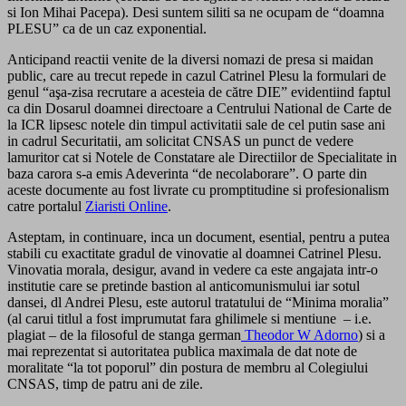
si Ion Mihai Pacepa). Desi suntem siliti sa ne ocupam de “doamna
PLESU” ca de un caz exponential.
Anticipand reactii venite de la diversi nomazi de presa si maidan
public, care au trecut repede in cazul Catrinel Plesu la formulari de
genul “aşa-zisa recrutare a acesteia de către DIE” evidentiind faptul
ca din Dosarul doamnei directoare a Centrului National de Carte de
la ICR lipsesc notele din timpul activitatii sale de cel putin sase ani
in cadrul Securitatii, am solicitat CNSAS un punct de vedere
lamuritor cat si Notele de Constatare ale Directiilor de Specialitate in
baza carora s-a emis Adeverinta “de necolaborare”. O parte din
aceste documente au fost livrate cu promptitudine si profesionalism
catre portalul
Ziaristi Online
.
Asteptam, in continuare, inca un document, esential, pentru a putea
stabili cu exactitate gradul de vinovatie al doamnei Catrinel Plesu.
Vinovatia morala, desigur, avand in vedere ca este angajata intr-o
institutie care se pretinde bastion al anticomunismului iar sotul
dansei, dl Andrei Plesu, este autorul tratatului de “Minima moralia”
(al carui titlul a fost imprumutat fara ghilimele si mentiune – i.e.
plagiat – de la filosoful de stanga german
Theodor W Adorno
) si a
mai reprezentat si autoritatea publica maximala de dat note de
moralitate “la tot poporul” din postura de membru al Colegiului
CNSAS, timp de patru ani de zile.