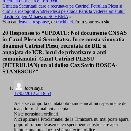
Recrutata DIE. DOC/PROMO
Unitatea Securitatii care a recrutat-o pe Catrinel Petrulian Plesu si
cum s-a rostogolit Andrei Plesu pe strada Paris la vederea artistului
plastic Eugen Mihaescu. SCHEMA
»
You can
leave a response
, or
trackback
from your own site.
20 Responses to “UPDATE: Noi documente CNSAS
in Cazul Plesu si Securitatea. In ce consta vinovatia
doamnei Catrinel Plesu, recrutata de DIE si
angajata de ICR, locul de privatizare a anti-
comunismului. Cazul Catrinel PLESU
(PETRULIAN) un al doilea Caz Sorin ROSCA-
STANESCU?”
Ioan
says:
17/02/2012 at 18:53
Astia se comporta cu atata obraznicie incat nici specimene de
teapa lor nu-i mai pot accepta.
Niste nerusinati ordinari.
Nici aplicarea Proclamatiei de la Timisoara nu mai poate apara
poporul roman de asemenea specimene sinistre care apar
intotdeauna prea tarziu si fara efecte juridice.