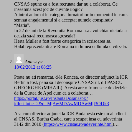
CNSAS spune ca a fost recrutata dar nu a colaborat. Ce
inseamna acest joc de cuvinte ilogic?
A intrat automat in categoria turnatorilor in momentul in care a
semnat angajamentul si a acceptat numele conspirativ
“Maria”.
In 22 de ani de la Revolutia Romana n-a avut chiar niciodata
ocazia sa-si recunoasca greseala?
Herta Muller a fost foarte categorica in scrisoarea sa.
Halal reprezentanti are Romania in lumea culturala civilizata.
Ana
says:
18/02/2012 at 08:25
Poate nu ati remarcat, d-le Roncea, ca director adjunct la ICR
Berlin a fost, pana sa-l deconspire CNSAS-ul, d-l PASCU
GHEORGHE (MIHAIL). Acesta are o frumusete de decizie
de la Curtea de Apel cum ca a colaborat…
https://portal.just.ro/InstantaDosar.aspx?
idInstitutie=2&d=MjAwMDAwMDAwMjI3ODk3
Asa cum director adjunct la ICR Budapesta este un alt client
al CNSAS, Bartha Csaba, care a scapat insa cu adeverinta
3142 din 2010 (
https://www.cnsas.ro/adeverinte.html
)…