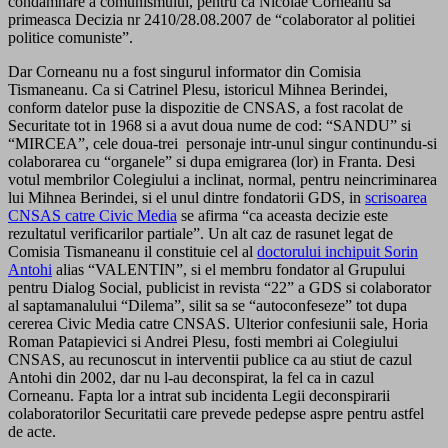
condamnare a comunismului, pentru ca Nicolae Corneanu sa
primeasca Decizia nr 2410/28.08.2007 de “colaborator al politiei
politice comuniste”.
Dar Corneanu nu a fost singurul informator din Comisia
Tismaneanu. Ca si Catrinel Plesu, istoricul Mihnea Berindei,
conform datelor puse la dispozitie de CNSAS, a fost racolat de
Securitate tot in 1968 si a avut doua nume de cod: “SANDU” si
“MIRCEA”, cele doua-trei personaje intr-unul singur continundu-si
colaborarea cu “organele” si dupa emigrarea (lor) in Franta. Desi
votul membrilor Colegiului a inclinat, normal, pentru neincriminarea
lui Mihnea Berindei, si el unul dintre fondatorii GDS, in
scrisoarea
CNSAS catre Civic Media
se afirma “ca aceasta decizie este
rezultatul verificarilor partiale”. Un alt caz de rasunet legat de
Comisia Tismaneanu il constituie cel al
doctorului inchipuit Sorin
Antohi
alias “VALENTIN”, si el membru fondator al Grupului
pentru Dialog Social, publicist in revista “22” a GDS si colaborator
al saptamanalului “Dilema”, silit sa se “autoconfeseze” tot dupa
cererea Civic Media catre CNSAS. Ulterior confesiunii sale, Horia
Roman Patapievici si Andrei Plesu, fosti membri ai Colegiului
CNSAS, au recunoscut in interventii publice ca au stiut de cazul
Antohi din 2002, dar nu l-au deconspirat, la fel ca in cazul
Corneanu. Fapta lor a intrat sub incidenta Legii deconspirarii
colaboratorilor Securitatii care prevede pedepse aspre pentru astfel
de acte.