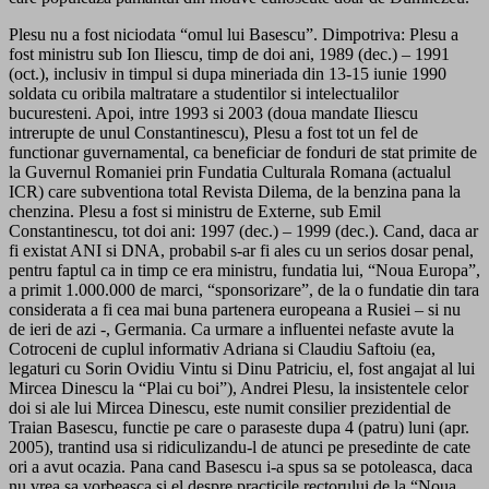
Plesu nu a fost niciodata “omul lui Basescu”. Dimpotriva: Plesu a
fost ministru sub Ion Iliescu, timp de doi ani, 1989 (dec.) – 1991
(oct.), inclusiv in timpul si dupa mineriada din 13-15 iunie 1990
soldata cu oribila maltratare a studentilor si intelectualilor
bucuresteni. Apoi, intre 1993 si 2003 (doua mandate Iliescu
intrerupte de unul Constantinescu), Plesu a fost tot un fel de
functionar guvernamental, ca beneficiar de fonduri de stat primite de
la Guvernul Romaniei prin Fundatia Culturala Romana (actualul
ICR) care subventiona total Revista Dilema, de la benzina pana la
chenzina. Plesu a fost si ministru de Externe, sub Emil
Constantinescu, tot doi ani: 1997 (dec.) – 1999 (dec.). Cand, daca ar
fi existat ANI si DNA, probabil s-ar fi ales cu un serios dosar penal,
pentru faptul ca in timp ce era ministru, fundatia lui, “Noua Europa”,
a primit 1.000.000 de marci, “sponsorizare”, de la o fundatie din tara
considerata a fi cea mai buna partenera europeana a Rusiei – si nu
de ieri de azi -, Germania. Ca urmare a influentei nefaste avute la
Cotroceni de cuplul informativ Adriana si Claudiu Saftoiu (ea,
legaturi cu Sorin Ovidiu Vintu si Dinu Patriciu, el, fost angajat al lui
Mircea Dinescu la “Plai cu boi”), Andrei Plesu, la insistentele celor
doi si ale lui Mircea Dinescu, este numit consilier prezidential de
Traian Basescu, functie pe care o paraseste dupa 4 (patru) luni (apr.
2005), trantind usa si ridiculizandu-l de atunci pe presedinte de cate
ori a avut ocazia. Pana cand Basescu i-a spus sa se potoleasca, daca
nu vrea sa vorbeasca si el despre practicile rectorului de la “Noua