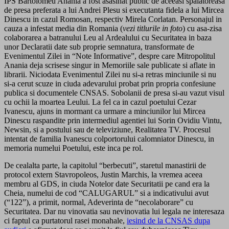
IPS Bartolomeu Anania a fost asasinat public de aceeasi spalatoreasa
de presa preferata a lui Andrei Plesu si executanta fidela a lui Mircea
Dinescu in cazul Romosan, respectiv Mirela Corlatan. Personajul in
cauza a infestat media din Romania (
vezi titlurile in foto
) cu asa-zisa
colaborarea a batranului Leu al Ardealului cu Securitatea in baza
unor Declaratii date sub proprie semnatura, transformate de
Evenimentul Zilei in “Note Informative”, despre care Mitropolitul
Anania deja scrisese singur in Memoriile sale publicate si aflate in
librarii. Niciodata Evenimentul Zilei nu si-a retras minciunile si nu
si-a cerut scuze in ciuda adevarului probat prin propria confesiune
publica si documentele CNSAS. Sobolanii de presa si-au vazut visul
cu ochii la moartea Leului. La fel ca in cazul poetului Cezar
Ivanescu, ajuns in mormant ca urmare a minciunilor lui Mircea
Dinescu raspandite prin intermediul agentiei lui Sorin Ovidiu Vintu,
Newsin, si a postului sau de televiziune, Realitatea TV. Procesul
intentat de familia Ivanescu colportorului calomniator Dinescu, in
memoria numelui Poetului, este inca pe rol.
De cealalta parte, la capitolul “berbecuti”, staretul manastirii de
protocol extern Stavropoleos, Justin Marchis, la vremea aceea
membru al GDS, in ciuda Notelor date Securitatii pe cand era la
Cheia, numelui de cod “CALUGARUL” si a indicativului avut
(“122”), a primit, normal, Adeverinta de “necolaborare” cu
Securitatea. Dar nu vinovatia sau nevinovatia lui legala ne interesaza
ci faptul ca purtatorul rasei monahale,
iesind de la CNSAS dupa