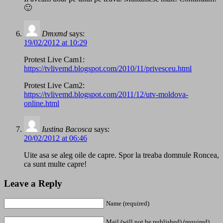
🙂
Dmxmd
says:
19/02/2012 at 10:29
Protest Live Cam1:
https://tvlivemd.blogspot.com/2010/11/privesceu.html
Protest Live Cam2:
https://tvlivemd.blogspot.com/2011/12/utv-moldova-
online.html
Iustina Bacosca
says:
20/02/2012 at 06:46
Uite asa se aleg oile de capre. Spor la treaba domnule Roncea,
ca sunt multe capre!
Leave a Reply
Name (required)
Mail (will not be published) (required)