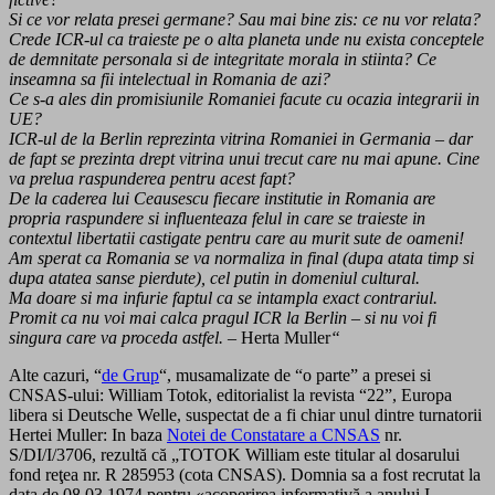
Si ce vor relata presei germane? Sau mai bine zis: ce nu vor relata?
Crede ICR-ul ca traieste pe o alta planeta unde nu exista conceptele
de demnitate personala si de integritate morala in stiinta?
Ce
inseamna sa fii intelectual in Romania de azi?
Ce s-a ales din promisiunile Romaniei facute cu ocazia integrarii in
UE?
ICR-ul de la Berlin reprezinta vitrina Romaniei in Germania – dar
de fapt se prezinta drept vitrina unui trecut care nu mai apune. Cine
va prelua raspunderea pentru acest fapt?
De la caderea lui Ceausescu fiecare institutie in Romania are
propria raspundere si influenteaza felul in care se traieste in
contextul libertatii castigate pentru care au murit sute de oameni!
Am sperat ca Romania se va normaliza in final (dupa atata timp si
dupa atatea sanse pierdute), cel putin in domeniul cultural.
Ma doare si ma infurie faptul ca se intampla exact contrariul.
Promit ca nu voi mai calca pragul ICR la Berlin – si nu voi fi
singura care va proceda astfel. –
Herta Muller
“
Alte cazuri, “
de Grup
“, musamalizate de “o parte” a presei si
CNSAS-ului: William Totok, editorialist la revista “22”, Europa
libera si Deutsche Welle, suspectat de a fi chiar unul dintre turnatorii
Hertei Muller: In baza
Notei de Constatare a CNSAS
nr.
S/DI/I/3706, rezultă că „TOTOK William este titular al dosarului
fond reţea nr. R 285953 (cota CNSAS). Domnia sa a fost recrutat la
data de 08.03.1974 pentru «acoperirea informativă a anului I