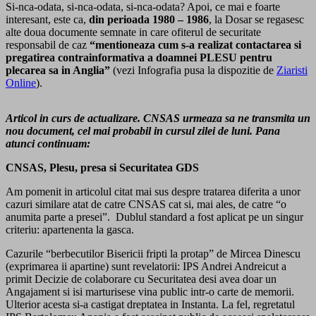
Si-nca-odata, si-nca-odata, si-nca-odata? Apoi, ce mai e foarte
interesant, este ca,
din perioada 1980 – 1986
, la Dosar se regasesc
alte doua documente semnate in care ofiterul de securitate
responsabil de caz
“mentioneaza cum s-a realizat contactarea si
pregatirea contrainformativa a doamnei PLESU pentru
plecarea sa in Anglia”
(vezi Infografia pusa la dispozitie de
Ziaristi
Online
).
Articol in curs de actualizare. CNSAS urmeaza sa ne transmita un
nou document, cel mai probabil in cursul zilei de luni. Pana
atunci continuam:
CNSAS, Plesu, presa si Securitatea GDS
Am pomenit in articolul citat mai sus despre tratarea diferita a unor
cazuri similare atat de catre CNSAS cat si, mai ales, de catre “o
anumita parte a presei”. Dublul standard a fost aplicat pe un singur
criteriu: apartenenta la gasca.
Cazurile “berbecutilor Bisericii fripti la protap” de Mircea Dinescu
(exprimarea ii apartine) sunt revelatorii: IPS Andrei Andreicut a
primit Decizie de colaborare cu Securitatea desi avea doar un
Angajament si isi marturisese vina public intr-o carte de memorii.
Ulterior acesta si-a castigat dreptatea in Instanta. La fel, regretatul