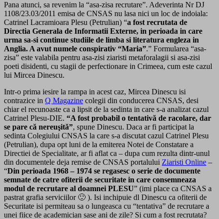
Pana atunci, sa revenim la “asa-zisa recrutare”. Adeverinta Nr DJ
1108/23.03/2011 emisa de CNSAS nu lasa nici un loc de indoiala:
Catrinel Lacramioara Plesu (Petrulian) “
a fost recrutata de
Directia Generala de Informatii Externe, in perioada in care
urma sa-si continue studiile de limba si literatura engleza in
Anglia. A avut numele conspirativ “Maria”
.” Formularea “asa-
zisa” este valabila pentru asa-zisi ziaristi metaforalagii si asa-zisi
poeti disidenti, cu stagii de perfectionare in Crimeea, cum este cazul
lui Mircea Dinescu.
Intr-o prima iesire la rampa in acest caz, Mircea Dinescu isi
contrazice in
Q Magazine
colegii din conducerea CNSAS, desi
chiar el recunoaste ca a lipsit de la sedinta in care s-a analizat cazul
Catrinel Plesu-DIE.
“A fost probabil o tentativă de racolare, dar
se pare că nereuşită”
, spune Dinescu. Daca ar fi participat la
sedinta Colegiului CNSAS la care s-a discutat cazul Catrinel Plesu
(Petrulian), dupa opt luni de la emiterea Notei de Constatare a
Directiei de Specialitate, ar fi aflat ca – dupa cum rezulta dintr-unul
din documentele deja remise de CNSAS portalului
Ziaristi Online
–
“
Din perioada 1968 – 1974 se regasesc o serie de documente
semnate de catre ofiterii de securitate in care consemneaza
modul de recrutare al doamnei PLESU
” (imi place ca CNSAS a
pastrat grafia serviciilor 🙂 ). Isi inchipuie dl Dinescu ca ofiterii de
Securitate isi permiteau sa o lungeasca cu “tentativa” de recrutare a
unei fiice de academician sase ani de zile? Si cum a fost recrutata?