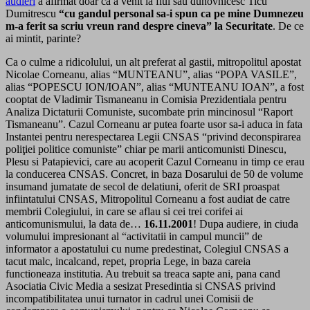
audieri
a afirmat doar ca a venit la fiul sau duhovnicesc Ticu
Dumitrescu
“cu gandul personal sa-i spun ca pe mine Dumnezeu
m-a ferit sa scriu vreun rand despre cineva” la Securitate
. De ce
ai mintit, parinte?
Ca o culme a ridicolului, un alt preferat al gastii, mitropolitul apostat
Nicolae Corneanu, alias “MUNTEANU”, alias “POPA VASILE”,
alias “POPESCU ION/IOAN”, alias “MUNTEANU IOAN”, a fost
cooptat de Vladimir Tismaneanu in Comisia Prezidentiala pentru
Analiza Dictaturii Comuniste, sucombate prin mincinosul “Raport
Tismaneanu”. Cazul Corneanu ar putea foarte usor sa-i aduca in fata
Instantei pentru nerespectarea Legii CNSAS “privind deconspirarea
poliţiei politice comuniste” chiar pe marii anticomunisti Dinescu,
Plesu si Patapievici, care au acoperit Cazul Corneanu in timp ce erau
la conducerea CNSAS. Concret, in baza Dosarului de 50 de volume
insumand jumatate de secol de delatiuni, oferit de SRI proaspat
infiintatului CNSAS, Mitropolitul Corneanu a fost audiat de catre
membrii Colegiului, in care se aflau si cei trei corifei ai
anticomunismului, la data de…
16.11.2001
! Dupa audiere, in ciuda
volumului impresionant al “activitatii in campul muncii” de
informator a apostatului cu nume predestinat, Colegiul CNSAS a
tacut malc, incalcand, repet, propria Lege, in baza careia
functioneaza institutia. Au trebuit sa treaca sapte ani, pana cand
Asociatia Civic Media a sesizat Presedintia si CNSAS privind
incompatibilitatea unui turnator in cadrul unei Comisii de