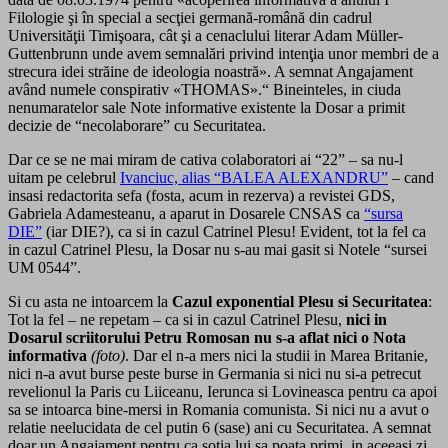
Filologie şi în special a secţiei germană-română din cadrul
Universităţii Timişoara, cât şi a cenaclului literar Adam Müller-
Guttenbrunn unde avem semnalări privind intenţia unor membri de a
strecura idei străine de ideologia noastră». A semnat Angajament
având numele conspirativ «THOMAS».“ Bineinteles, in ciuda
nenumaratelor sale Note informative existente la Dosar a primit
decizie de “necolaborare” cu Securitatea.
Dar ce se ne mai miram de cativa colaboratori ai “22” – sa nu-l
uitam pe celebrul
Ivanciuc, alias “BALEA ALEXANDRU”
– cand
insasi redactorita sefa (fosta, acum in rezerva) a revistei GDS,
Gabriela Adamesteanu, a aparut in Dosarele CNSAS ca
“sursa
DIE”
(iar DIE?), ca si in cazul Catrinel Plesu! Evident, tot la fel ca
in cazul Catrinel Plesu, la Dosar nu s-au mai gasit si Notele “sursei
UM 0544”.
Si cu asta ne intoarcem la
Cazul exponential Plesu si Securitatea
:
Tot la fel – ne repetam – ca si in cazul Catrinel Plesu,
nici in
Dosarul scriitorului Petru Romosan nu s-a aflat nici o Nota
informativa
(foto)
. Dar el n-a mers nici la studii in Marea Britanie,
nici n-a avut burse peste burse in Germania si nici nu si-a petrecut
revelionul la Paris cu Liiceanu, Ierunca si Lovineasca pentru ca apoi
sa se intoarca bine-mersi in Romania comunista. Si nici nu a avut o
relatie neelucidata de cel putin 6 (sase) ani cu Securitatea. A semnat
doar un Angajament pentru ca sotia lui sa poata primi, in aceeasi zi,