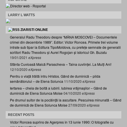
LARRY L WATTS
ZIARISTI ONLINE
Generalul Radu Theodoru despre “MÂNA MOSCOVEI – Documentele
crimei din decembrie 1989”. Editor: Victor Roncea. Primele trei volume
intrate sub tipar la Editura TipoMoldova, cu prefețe semnate de generalii
scriitori Radu Theodoru și Aurel Rogojan și istoricul Gh. Buzatu
19/01/2021
eXpress
Sfânta Cuvioasă Maică Parascheva – Taina cuviinței. La Mulți Ani!
12/10/2020
eXpress
Pentru o viață trăită întru Hristos. Gând de duminică – pilda
semănătorului – de Elena Solunca
11/10/2020
eXpress
Iertarea – cheia de boltă a iubirii. Iubirea vrăjmașilor – Gând de
duminică de Elena Solunca Moise
04/10/2020
eXpress
Pe drumul suitor de la pocăință la ascultare. Pescuirea minunată – Gând
de duminică de Elena Solunca Moise
27/09/2020
eXpress
RECENT POSTS
Victor Roncea suprins de Agerpres în 13 iunie 1990: O fotografie cu