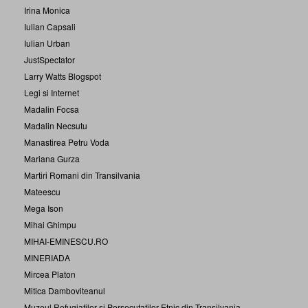
Irina Monica
Iulian Capsali
Iulian Urban
JustSpectator
Larry Watts Blogspot
Legi si Internet
Madalin Focsa
Madalin Necsutu
Manastirea Petru Voda
Mariana Gurza
Martiri Romani din Transilvania
Mateescu
Mega Ison
Mihai Ghimpu
MIHAI-EMINESCU.RO
MINERIADA
Mircea Platon
Mitica Damboviteanul
Muzeul Refugiatilor si Persecutatilor Etnic din Transilvania