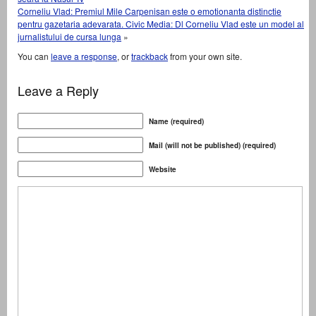
Corneliu Vlad: Premiul Mile Carpenisan este o emotionanta distinctie
pentru gazetaria adevarata. Civic Media: Dl Corneliu Vlad este un model al
jurnalistului de cursa lunga
»
You can
leave a response
, or
trackback
from your own site.
Leave a Reply
Name (required)
Mail (will not be published) (required)
Website