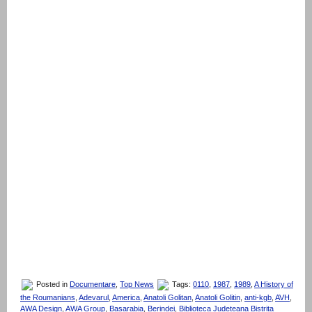
Posted in
Documentare
,
Top News
Tags:
0110
,
1987
,
1989
,
A History of
the Roumanians
,
Adevarul
,
America
,
Anatoli Golitan
,
Anatoli Golitin
,
anti-kgb
,
AVH
,
AWA Design
,
AWA Group
,
Basarabia
,
Berindei
,
Biblioteca Judeteana Bistrita