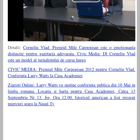
Detalii:
Corneliu Vlad: Premiul Mile Carpenisan este o emotionanta
distinctie pentru gazetaria adevarata. Civic Media: Dl Corneliu Vlad
este un model al jurnalistului de cursa lunga
CIVIC MEDIA: Premiul Mile Carpenisan 2012 pentru Corneliu Vlad.
Conferinta Larry Watts la Casa Academiei
Ziaristi Online: Larry Watts va sustine conferinta publica din 10 Mai in
limba romana. Locatia si harta pentru Casa Academiei, Calea 13
Septembrie Nr 13. Joi, Ora 12.00. Istoricul american a fost prezent
miercuri seara la Nasul Tv