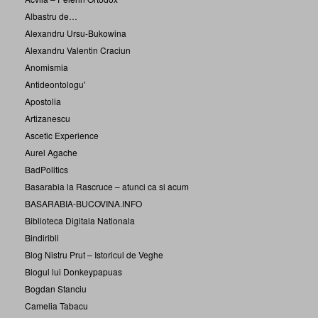
Albastru de…
Alexandru Ursu-Bukowina
Alexandru Valentin Craciun
Anomismia
Antideontologu'
Apostolia
Artizanescu
Ascetic Experience
Aurel Agache
BadPolitics
Basarabia la Rascruce – atunci ca si acum
BASARABIA-BUCOVINA.INFO
Biblioteca Digitala Nationala
Bindiribli
Blog Nistru Prut – Istoricul de Veghe
Blogul lui Donkeypapuas
Bogdan Stanciu
Camelia Tabacu