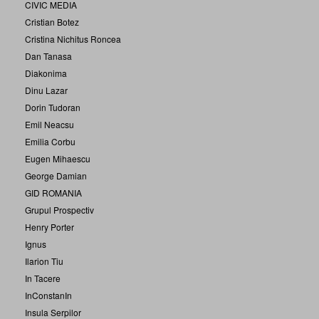
CIVIC MEDIA
Cristian Botez
Cristina Nichitus Roncea
Dan Tanasa
Diakonima
Dinu Lazar
Dorin Tudoran
Emil Neacsu
Emilia Corbu
Eugen Mihaescu
George Damian
GID ROMANIA
Grupul Prospectiv
Henry Porter
Ignus
Ilarion Tiu
In Tacere
InConstanIn
Insula Serpilor