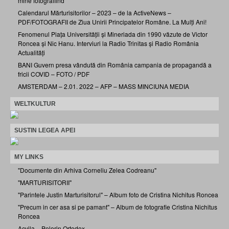
mine fotografiind
Calendarul Mărturisitorilor – 2023 – de la ActiveNews –
PDF/FOTOGRAFII de Ziua Unirii Principatelor Române. La Mulți Ani!
Fenomenul Piața Universității și Mineriada din 1990 văzute de Victor
Roncea și Nic Hanu. Interviuri la Radio Trinitas și Radio România
Actualități
BANI Guvern presa vândută din România campania de propagandă a
fricii COVID – FOTO / PDF
AMSTERDAM – 2.01. 2022 – AFP – MASS MINCIUNA MEDIA
WELTKULTUR
SUSTIN LEGEA APEI
MY LINKS
"Documente din Arhiva Corneliu Zelea Codreanu"
"MARTURISITORII"
"Parintele Justin Marturisitorul" – Album foto de Cristina Nichitus Roncea
"Precum in cer asa si pe pamant" – Album de fotografie Cristina Nichitus
Roncea
Acvila – Pelerin Ortodox