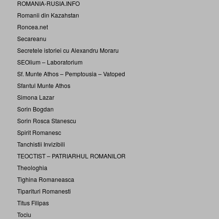
ROMANIA-RUSIA.INFO
Romanii din Kazahstan
Roncea.net
Secareanu
Secretele istoriei cu Alexandru Moraru
SEOlium – Laboratorium
Sf. Munte Athos – Pemptousia – Vatoped
Sfantul Munte Athos
Simona Lazar
Sorin Bogdan
Sorin Rosca Stanescu
Spirit Romanesc
Tanchistii Invizibili
TEOCTIST – PATRIARHUL ROMANILOR
Theologhia
Tighina Romaneasca
Tiparituri Romanesti
Titus Filipas
Tociu