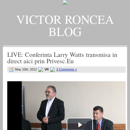
VICTOR RONCEA
BLOG
„ADEVARUL RAMANE, ORICARE AR FI SOARTA SLUJITORILOR SAI" – GH. I. B.
LIVE: Conferinta Larry Watts transmisa in
direct aici prin Privesc.Eu
May 10th, 2012
VR
3 Comments »