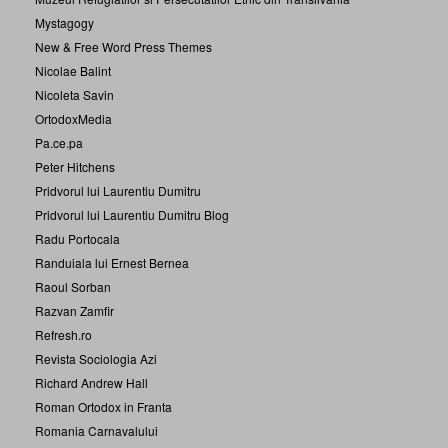
Mystagogy
New & Free Word Press Themes
Nicolae Balint
Nicoleta Savin
OrtodoxMedia
Pa.ce.pa
Peter Hitchens
Pridvorul lui Laurentiu Dumitru
Pridvorul lui Laurentiu Dumitru Blog
Radu Portocala
Randuiala lui Ernest Bernea
Raoul Sorban
Razvan Zamfir
Refresh.ro
Revista Sociologia Azi
Richard Andrew Hall
Roman Ortodox in Franta
Romania Carnavalului