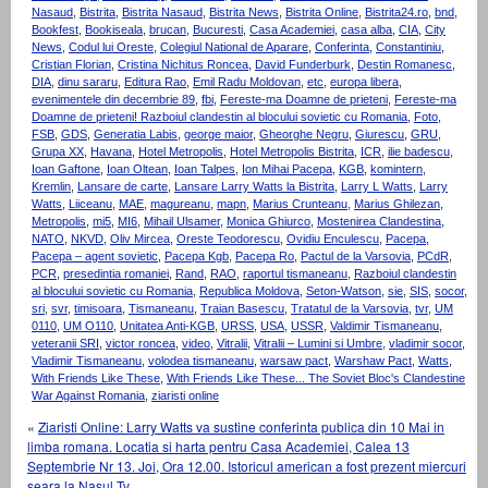
Nasaud
,
Bistrita
,
Bistrita Nasaud
,
Bistrita News
,
Bistrita Online
,
Bistrita24.ro
,
bnd
,
Bookfest
,
Bookiseala
,
brucan
,
Bucuresti
,
Casa Academiei
,
casa alba
,
CIA
,
City
News
,
Codul lui Oreste
,
Colegiul National de Aparare
,
Conferinta
,
Constantiniu
,
Cristian Florian
,
Cristina Nichitus Roncea
,
David Funderburk
,
Destin Romanesc
,
DIA
,
dinu sararu
,
Editura Rao
,
Emil Radu Moldovan
,
etc
,
europa libera
,
evenimentele din decembrie 89
,
fbi
,
Fereste-ma Doamne de prieteni
,
Fereste-ma
Doamne de prieteni! Razboiul clandestin al blocului sovietic cu Romania
,
Foto
,
FSB
,
GDS
,
Generatia Labis
,
george maior
,
Gheorghe Negru
,
Giurescu
,
GRU
,
Grupa XX
,
Havana
,
Hotel Metropolis
,
Hotel Metropolis Bistrita
,
ICR
,
ilie badescu
,
Ioan Gaftone
,
Ioan Oltean
,
Ioan Talpes
,
Ion Mihai Pacepa
,
KGB
,
komintern
,
Kremlin
,
Lansare de carte
,
Lansare Larry Watts la Bistrita
,
Larry L Watts
,
Larry
Watts
,
Liiceanu
,
MAE
,
magureanu
,
mapn
,
Marius Crunteanu
,
Marius Ghilezan
,
Metropolis
,
mi5
,
MI6
,
Mihail Ulsamer
,
Monica Ghiurco
,
Mostenirea Clandestina
,
NATO
,
NKVD
,
Oliv Mircea
,
Oreste Teodorescu
,
Ovidiu Enculescu
,
Pacepa
,
Pacepa – agent sovietic
,
Pacepa Kgb
,
Pacepa Ro
,
Pactul de la Varsovia
,
PCdR
,
PCR
,
presedintia romaniei
,
Rand
,
RAO
,
raportul tismaneanu
,
Razboiul clandestin
al blocului sovietic cu Romania
,
Republica Moldova
,
Seton-Watson
,
sie
,
SIS
,
socor
,
sri
,
svr
,
timisoara
,
Tismaneanu
,
Traian Basescu
,
Tratatul de la Varsovia
,
tvr
,
UM
0110
,
UM O110
,
Unitatea Anti-KGB
,
URSS
,
USA
,
USSR
,
Valdimir Tismaneanu
,
veteranii SRI
,
victor roncea
,
video
,
Vitralii
,
Vitralii – Lumini si Umbre
,
vladimir socor
,
Vladimir Tismaneanu
,
volodea tismaneanu
,
warsaw pact
,
Warshaw Pact
,
Watts
,
With Friends Like These
,
With Friends Like These... The Soviet Bloc's Clandestine
War Against Romania
,
ziaristi online
«
Ziaristi Online: Larry Watts va sustine conferinta publica din 10 Mai in
limba romana. Locatia si harta pentru Casa Academiei, Calea 13
Septembrie Nr 13. Joi, Ora 12.00. Istoricul american a fost prezent miercuri
seara la Nasul Tv