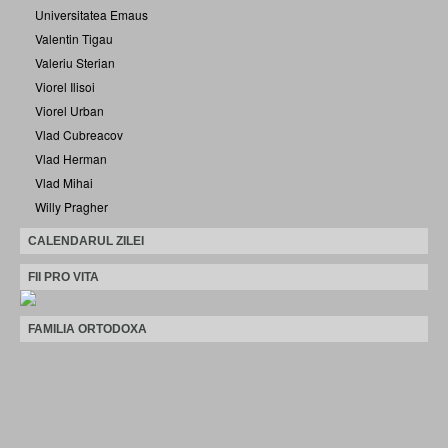
Universitatea Emaus
Valentin Tigau
Valeriu Sterian
Viorel Ilisoi
Viorel Urban
Vlad Cubreacov
Vlad Herman
Vlad Mihai
Willy Pragher
CALENDARUL ZILEI
FII PRO VITA
FAMILIA ORTODOXA