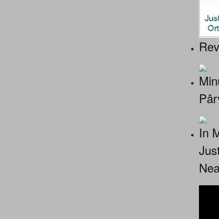
Rev
Minu
Pâr
In 
Jus
Nea