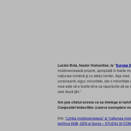
Lucian Boia, hautor Humanitas, la “
Europa l
moldovenească proprie, apropiată în foarte mu
națiunea română și cu statul român. Așa cred… I
ucraineană; sigur, minoritate, dar o minoritate
mea este că e foarte bine ca raporturile să se 
cele două țări.”
Am pus citatul acesta ca sa intelega si naiv
Conjuratiei Imbecililor
(cateva exemplare ma
Info:
“Limba moldoveneasca” si “natiunea mold
sprijinul KGB, GDS si Soros – STUDIU SI C