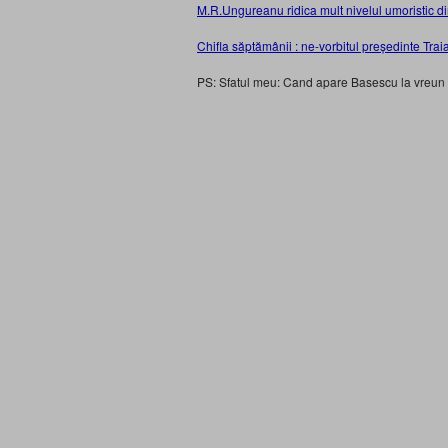
M.R.Ungureanu ridica mult nivelul umoristic 
Chifla săptămânii : ne-vorbitul președinte Trai
PS: Sfatul meu: Cand apare Basescu la vreun 