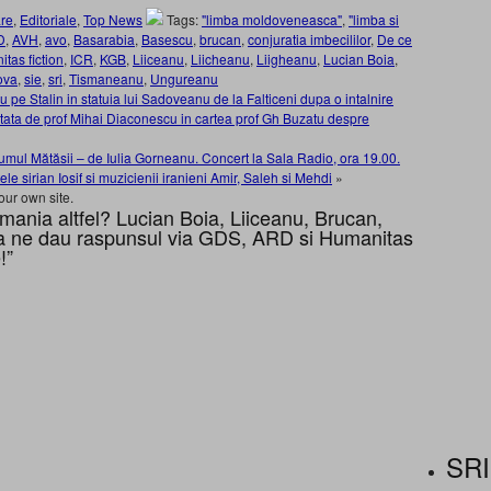
re
,
Editoriale
,
Top News
Tags:
"limba moldoveneasca"
,
"limba si
D
,
AVH
,
avo
,
Basarabia
,
Basescu
,
brucan
,
conjuratia imbecililor
,
De ce
tas fiction
,
ICR
,
KGB
,
Liiceanu
,
Liicheanu
,
Liigheanu
,
Lucian Boia
,
ova
,
sie
,
sri
,
Tismaneanu
,
Ungureanu
e Stalin in statuia lui Sadoveanu de la Falticeni dupa o intalnire
 citata de prof Mihai Diaconescu in cartea prof Gh Buzatu despre
mul Mătăsii – de Iulia Gorneanu. Concert la Sala Radio, ora 19.00.
e sirian Iosif si muzicienii iranieni Amir, Saleh si Mehdi
»
our own site.
ania altfel? Lucian Boia, Liiceanu, Brucan,
a ne dau raspunsul via GDS, ARD si Humanitas
!”
SRI