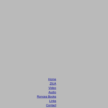
Home
ZIUA
Video
Audio
Roncea Books
Links
Contact