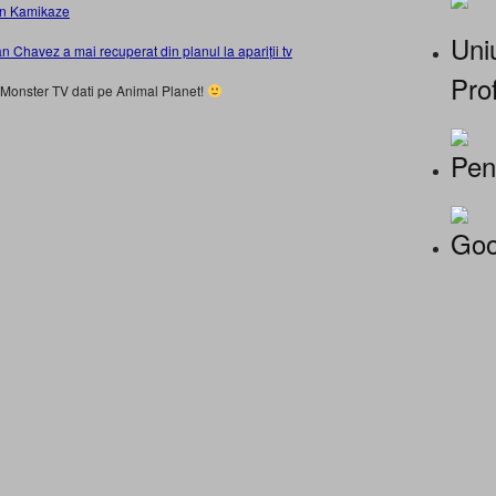
din Kamikaze
Uniu
an Chavez a mai recuperat din planul la apariții tv
Prof
Monster TV dati pe Animal Planet!
Pen
Goo