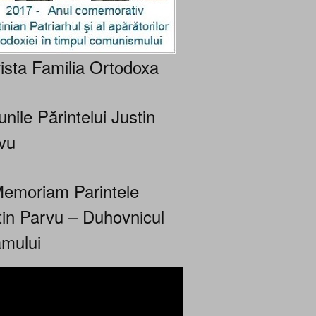
ista Familia Ortodoxa
nile Părintelui Justin
vu
Memoriam Parintele
tin Parvu – Duhovnicul
mului