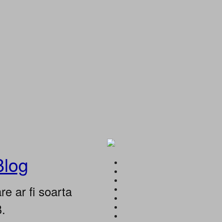
Blog
e ar fi soarta
B.