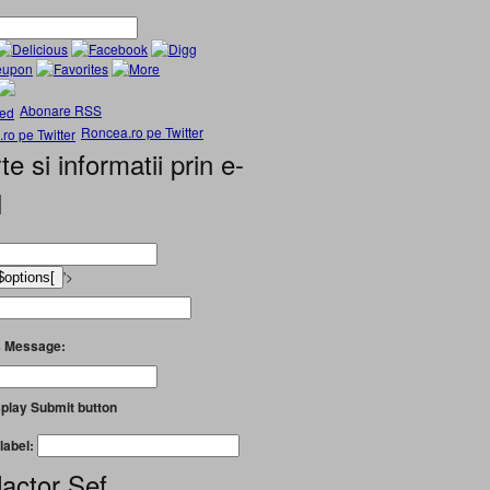
Abonare RSS
Roncea.ro pe Twitter
te si informatii prin e-
l
'>
 Message:
play Submit button
label:
actor Șef