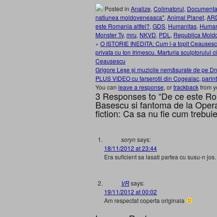
Posted in
Analize
,
Colimatorul
,
Documenta
natiunea moldoveneasca"
,
Animal Planet
,
AR
este Romania altfel?
,
GDS
,
Humanitas
,
Humani
Monster Tv
,
mru
,
NKVD
,
PDL
,
Republica Mold
«
O ISTORIE INEDITA: Cum l-a topit Ceausescu p
privata cu Ion Irimescu. Marturia sculptorului
Ceausescu
Grigore Leşe şi muzicile nemăsurate de pe Dru
PLUS VIDEO cu farserotii din Cogealac, parintel
You can
leave a response
, or
trackback
from y
3 Responses to “De ce este Rom
Basescu si fantoma de la Oper
fiction: Ca sa nu fie cum trebuie
soryn
says:
18/11/2012 at 23:44
Era suficient sa lasati partea cu susu-n jos.
VR
says:
19/11/2012 at 00:02
Am respectat coperta originala