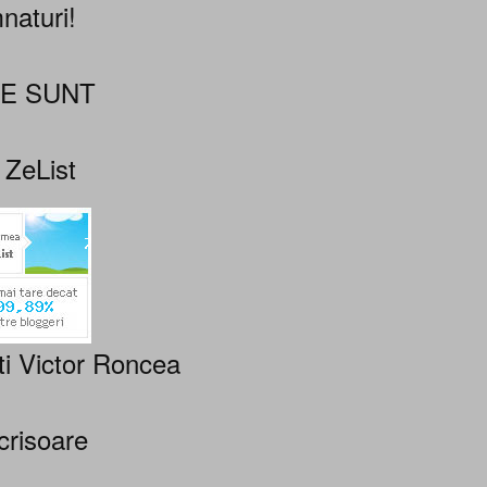
naturi!
NE SUNT
 ZeList
ti Victor Roncea
crisoare