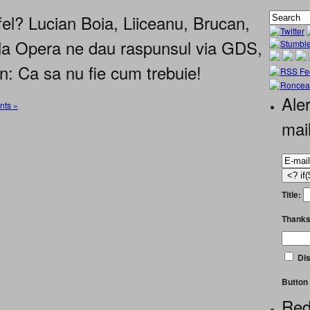
el? Lucian Boia, Liiceanu, Brucan,
la Opera ne dau raspunsul via GDS,
n: Ca sa nu fie cum trebuie!
Aler
ts »
mai
Title:
Thanks
Dis
Button 
Red