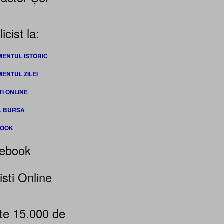
icist la:
MENTUL ISTORIC
MENTUL ZILEI
TI ONLINE
L BURSA
BOOK
ebook
isti Online
te 15.000 de