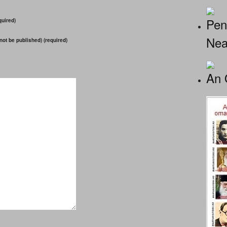
Pen
uired)
Nea
 not be published) (required)
An 