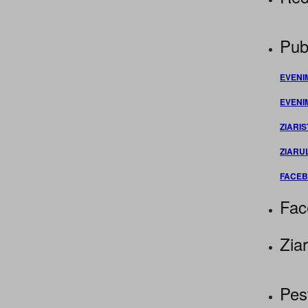
Publ
EVENI
EVENI
ZIARIS
ZIARU
FACE
Fac
Ziar
Pes