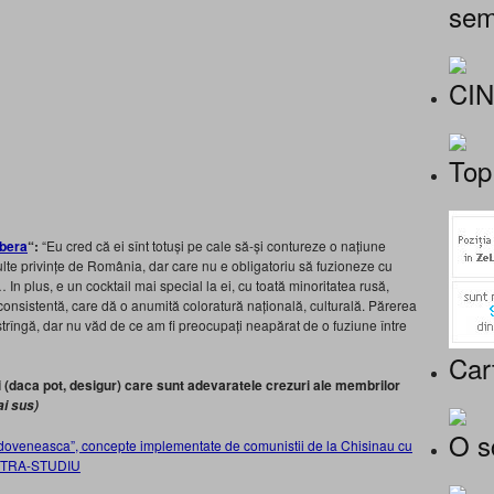
sem
CI
Top
ibera
“:
“Eu cred că ei sînt totuși pe cale să-și contureze o națiune
lte privințe de România, dar care nu e obligatoriu să fuzioneze cu
n plus, e un cocktail mai special la ei, cu toată minoritatea rusă,
 consistentă, care dă o anumită coloratură națională, culturală. Părerea
strîngă, dar nu văd de ce am fi preocupați neapărat de o fuziune între
Car
ii (daca pot, desigur) care sunt adevaratele crezuri ale membrilor
i sus)
O s
oveneasca”, concepte implementate de comunistii de la Chisinau cu
ONTRA-STUDIU