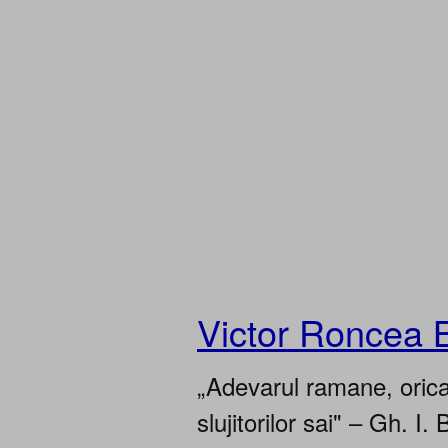
Victor Roncea 
„Adevarul ramane, oricar
slujitorilor sai" – Gh. I. 