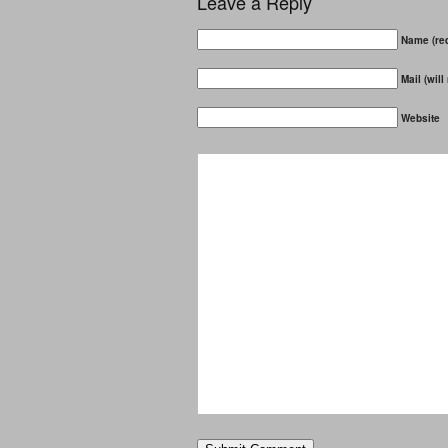
Leave a Reply
Name (req
Mail (will
Website