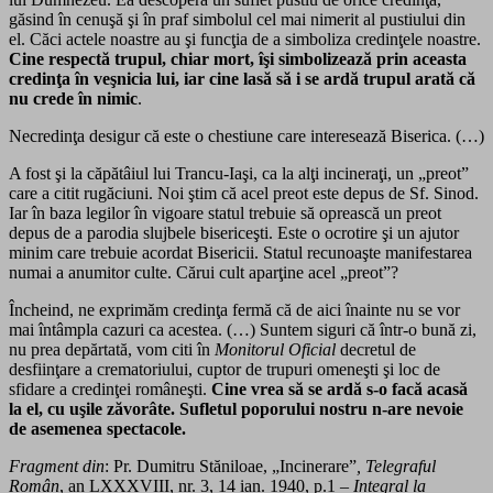
găsind în cenuşă şi în praf simbolul cel mai nimerit al pustiului din
el. Căci actele noastre au şi funcţia de a simboliza credinţele noastre.
Cine respectă trupul, chiar mort, îşi simbolizează prin aceasta
credinţa în veşnicia lui, iar cine lasă să i se ardă trupul arată că
nu crede în nimic
.
Necredinţa desigur că este o chestiune care interesează Biserica. (…)
A fost şi la căpătâiul lui Trancu-Iaşi, ca la alţi incineraţi, un „preot”
care a citit rugăciuni. Noi ştim că acel preot este depus de Sf. Sinod.
Iar în baza legilor în vigoare statul trebuie să oprească un preot
depus de a parodia slujbele bisericeşti. Este o ocrotire şi un ajutor
minim care trebuie acordat Bisericii. Statul recunoaşte manifestarea
numai a anumitor culte. Cărui cult aparţine acel „preot”?
Încheind, ne exprimăm credinţa fermă că de aici înainte nu se vor
mai întâmpla cazuri ca acestea. (…) Suntem siguri că într-o bună zi,
nu prea depărtată, vom citi în
Monitorul Oficial
decretul de
desfiinţare a crematoriului, cuptor de trupuri omeneşti şi loc de
sfidare a credinţei româneşti.
Cine vrea să se ardă s-o facă acasă
la el, cu uşile zăvorâte. Sufletul poporului nostru n-are nevoie
de asemenea spectacole.
Fragment din
: Pr. Dumitru Stăniloae, „Incinerare”
, Telegraful
Român
, an LXXXVIII, nr. 3, 14 ian. 1940, p.1 –
Integral la