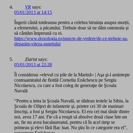
VR
says:
05/01/2013 at 14:15
Îngerii cântă totdeauna pentru a celebra biruința asupra morții,
a efemerului, a păcatului. Trebuie doar să ne dăm osteneala și
să cântăm împreună cu ei.
https://www.doxologia.ro/puncte-de-vedere/de-ce-trebuie-sa-
depasim-viteza-sunetului
Ziarist
says:
05/01/2013 at 22:28
Îl considerau «elevul cu pile de la Marină» | Aşa şi-l aminteşte
contraamiralul de flotilă Corneliu Enăchescu pe Sergiu
Nicolaescu, cu care a fost coleg de generaţie de Şcoala
Navală
“Pentru a intra la Şcoala Navală, se dădeau testele la Sibiu, la
Şcoala de Ofiţeri de infanterie şi, printre cei 30 de marinari
înscrişi, a fost şi Sergiu Nicolaescu. El era cel mai tânăr dintre
noi, avea 17 ani. Fie că a reuşit să absolve două clase într-un
an, fie nu avea bacalaureatul, pentru că în acel timp se
primeau şi elevi fără Bac luat. Nu ştiu în ce categorie era el”,
povesteşte Enăchescu.