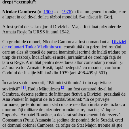
drept “exemplu”:
Nicolae Cambrea
(n.
1900
– d.
1976
) a fost un general român, care
a luptat în cel de-al doilea război mondial. S-a născut în Gorj.
A fost șeful de stat-major al Diviziei a V-a, a fost luat prizonier de
Armata Roșie în URSS în anul 1942.
Cu gradul de colonel, Nicolae Cambrea a fost comandant al
Diviziei
de voluntari Tudor Vladimirescu
, constituită din prizonieri români
care au ales să treacă de partea inamicului (crimă de înaltă trădare pe
timp de război), încălcându-și astfel jurământul de credință față de
țară și Rege. A militat pentru dezertarea altor comandanți români și
alăturarea lor Armatei Roșii, faptă pedepsită cu moartea, conform
Codului de Justiție Militară din 1939 (art. 498-499 și 501).
În cartea sa de memorii, “Pătimiri si iluminări din captivitatea
[1]
[2]
sovietică”
, Radu Mărculescu
, un fost camarad de-al lui
Cambrea, descrie ședința de înființare fictivă a Diviziei, prezidată de
Ana Pauker în lagărul de la Suzdal/Susdhal: “În ce privește
formarea, pe teritoriul unui stat cu care ne aflam în stare de război, a
unor unități militare de prizonieri români care, practic, să lupte
împotriva Armatei Române, a declarat sublocotenentul de rezervă
Constantin (Puiu) Atanasiu la ședința de pomină de la Suzdal, cred
că domnul colonel Cambrea, ca ofițer de Stat Major, trebuie să știe