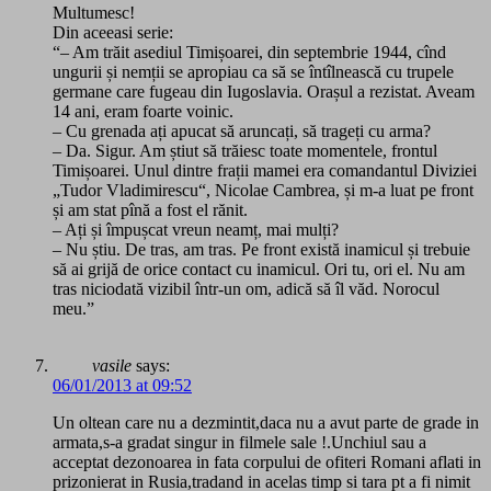
Multumesc!
Din aceeasi serie:
“– Am trăit asediul Timișoarei, din septembrie 1944, cînd
ungurii și nemții se apropiau ca să se întîlnească cu trupele
germane care fugeau din Iugoslavia. Orașul a rezistat. Aveam
14 ani, eram foarte voinic.
– Cu grenada ați apucat să aruncați, să trageți cu arma?
– Da. Sigur. Am știut să trăiesc toate momentele, frontul
Timișoarei. Unul dintre frații mamei era comandantul Diviziei
„Tudor Vladimirescu“, Nicolae Cambrea, și m-a luat pe front
și am stat pînă a fost el rănit.
– Ați și împușcat vreun neamț, mai mulți?
– Nu știu. De tras, am tras. Pe front există inamicul și trebuie
să ai grijă de orice contact cu inamicul. Ori tu, ori el. Nu am
tras niciodată vizibil într-un om, adică să îl văd. Norocul
meu.”
vasile
says:
06/01/2013 at 09:52
Un oltean care nu a dezmintit,daca nu a avut parte de grade in
armata,s-a gradat singur in filmele sale !.Unchiul sau a
acceptat dezonoarea in fata corpului de ofiteri Romani aflati in
prizonierat in Rusia,tradand in acelas timp si tara pt a fi nimit