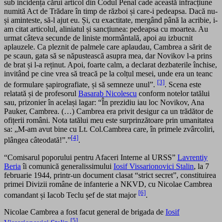
sub incidența cărui articol din Codul Penal cade această infracțiune
numită Act de Trădare în timp de război și care-i pedeapsa. Dacă nu-
și aminteste, să-l ajut eu. Și, cu exactitate, mergând până la acribie, i-
am citat articolul, aliniatul și sancțiunea: pedeapsa cu moartea. Au
urmat câteva secunde de liniste mormântală, apoi au izbucnit
aplauzele. Ca pleznit de palmele care aplaudau, Cambrea a sărit de
pe scaun, gata să se năpustească asupra mea, dar Novikov l-a prins
de brat și l-a reținut. Apoi, foarte calm, a declarat dezbaterile închise,
invitând pe cine vrea să treacă pe la colțul mesei, unde era un teanc
[3]
de formulare șapirografiate, și să semneze unul”.
. Scena este
relatată și de profesorul
Basarab Nicolescu
conform notelor tatălui
sau, prizonier în același lagar: “În prezidiu iau loc Novikov, Ana
Pauker, Cambrea. (…) Cambrea era privit desigur ca un trădător de
ofițerii români. Nota tatălui meu este surprinzătoare prin umanitatea
sa: „M-am avut bine cu Lt. Col.Cambrea care, în primele zvârcoliri,
[4]
plângea câteodată!”.”
.
“Comisarul poporului pentru Afaceri Interne al URSS”
Lavrentiy
Beria
îi comunică generalissimului
Iosif Vissarionovici Stalin
, la 7
februarie 1944, printr-un document clasat “strict secret”, constituirea
primei Divizii române de infanterie a NKVD, cu Nicolae Cambrea
[6]
comandant și Iacob Teclu șef de stat major
.
Nicolae Cambrea a fost facut general de brigada de
Iosif
[5]