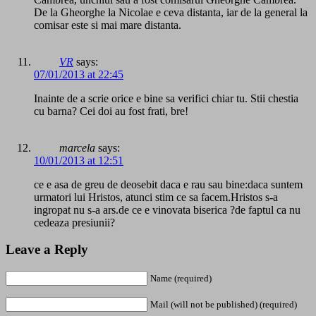
De la Gheorghe la Nicolae e ceva distanta, iar de la general la
comisar este si mai mare distanta.
VR
says:
07/01/2013 at 22:45
Inainte de a scrie orice e bine sa verifici chiar tu. Stii chestia
cu barna? Cei doi au fost frati, bre!
marcela
says:
10/01/2013 at 12:51
ce e asa de greu de deosebit daca e rau sau bine:daca suntem
urmatori lui Hristos, atunci stim ce sa facem.Hristos s-a
ingropat nu s-a ars.de ce e vinovata biserica ?de faptul ca nu
cedeaza presiunii?
Leave a Reply
Name (required)
Mail (will not be published) (required)