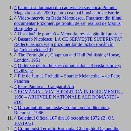
^
Pătimiri si iluminări din captivitatea sovietică, Premiul
Magazin istoric 2000 pentru cea mai bună carte de istorie
^
Video-interviu cu Radu Mărculescu, Fragment din filmul
documentar Prizonieri pe frontul de est, realizat de Marius
Herghelegiu
^
O sedință de pomină – Memoria, revista gândirii arestate
^
Basarab Nicolescu, LA CE SERVEȘTE SUFERINȚA?
Reflecții asupra vieții prizonierilor de război români în
lagărele sovietice (II)
^
The Fortnightly , Chapman and Hall Publishing House,
London, 1951
^
O divizie pentru liniștea comuniștilor – Revista Istorie și
Civilizație
^
File de Jurnal. Preludii – Soarele Melancoliei – de Petre
Pandrea
^
Petre Pandrea – Calugarul Alb
^
ROMÂNIA – VIAȚA POLITICĂ ÎN DOCUMENTE –
1950 – ARHIVELE NAȚIONALE ALE ROMÂNIEI –
PDF
^
Din amintirile unui ostaș, Editura pentru literatură,
București, 1966
^
Buletinul Oficial 107 din 10 octombrie 1972 (B. Of.
107/1972)
^
Communist Terror in Romania: Gheorghiu-Dej and the