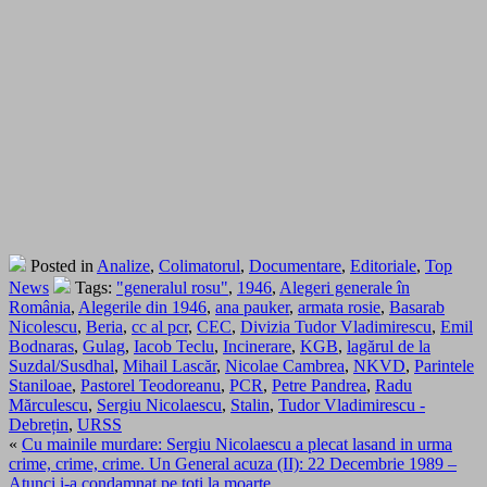
Posted in
Analize
,
Colimatorul
,
Documentare
,
Editoriale
,
Top
News
Tags:
"generalul rosu"
,
1946
,
Alegeri generale în
România
,
Alegerile din 1946
,
ana pauker
,
armata rosie
,
Basarab
Nicolescu
,
Beria
,
cc al pcr
,
CEC
,
Divizia Tudor Vladimirescu
,
Emil
Bodnaras
,
Gulag
,
Iacob Teclu
,
Incinerare
,
KGB
,
lagărul de la
Suzdal/Susdhal
,
Mihail Lascăr
,
Nicolae Cambrea
,
NKVD
,
Parintele
Staniloae
,
Pastorel Teodoreanu
,
PCR
,
Petre Pandrea
,
Radu
Mărculescu
,
Sergiu Nicolaescu
,
Stalin
,
Tudor Vladimirescu -
Debrețin
,
URSS
«
Cu mainile murdare: Sergiu Nicolaescu a plecat lasand in urma
crime, crime, crime. Un General acuza (II): 22 Decembrie 1989 –
Atunci i-a condamnat pe toti la moarte