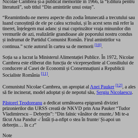
Nicolae Cambrea și-a publicat memoriile în 1966, la “Editura pentru
literatură”, sub titlul “Din amintirile unui ostaș”.
“Reamintindu-ne mereu aspecte din zodia întunecată a trecutului sau
luand cunoștință de ele pe calea scrisului, și în acest sens mă refer la
tineret, înțelegem mai adanc și mai cuprinzător vraja minunilor din
vremurile de azi, realizările grandioase ale poporului nostru condus
și indrumat de Partidul Comunist Român. Firul amintirilor va
[10]
continua.” scrie autorul în cartea sa de memorii
.
Soția sa a lucrat la Ministerul Alimentației Publice. În 1972, Nicolae
Cambrea este eliberat din funcția de vicepreședinte al Consiliului de
conducere al Casei de Economii și Consemnațiuni a Republicii
[11]
Socialiste România
.
[12]
Comunistul Nicolae Cambrea, un apropiat al
Anei Pauker
, a ales
să fie incinerat, model adoptat și de nepotul său,
Sergiu Nicolaescu
.
Păstorel Teodoreanu
a dedicat următoarea epigramă diviziei
prizonierilor din URSS creată de NKVD prin Ana Pauker “Tudor
Vladimirescu – Debrețin”: “Din falnic vânător de munte,/ Mi te-a
făcut Ana Pandur -/ Întâi ți-a-nfipt o stea în frunte/ Și-apoi un
debrețin… în c.r”
Note