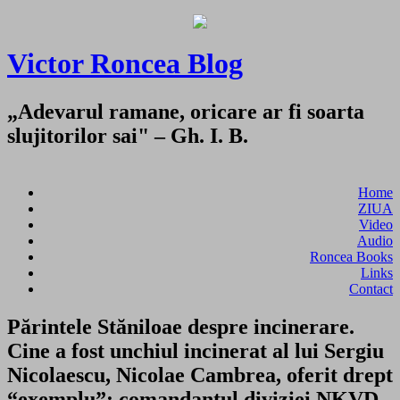
Victor Roncea Blog
„Adevarul ramane, oricare ar fi soarta
slujitorilor sai" – Gh. I. B.
Home
ZIUA
Video
Audio
Roncea Books
Links
Contact
Părintele Stăniloae despre incinerare.
Cine a fost unchiul incinerat al lui Sergiu
Nicolaescu, Nicolae Cambrea, oferit drept
“exemplu”: comandantul diviziei NKVD