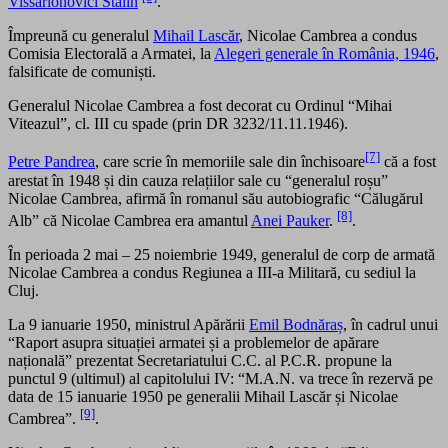
Vissarionovici Stalin
.
Împreună cu generalul
Mihail Lascăr
, Nicolae Cambrea a condus
Comisia Electorală a Armatei, la
Alegeri generale în România, 1946
,
falsificate de comuniști.
Generalul Nicolae Cambrea a fost decorat cu Ordinul “Mihai
Viteazul”, cl. III cu spade (prin DR 3232/11.11.1946).
[7]
Petre Pandrea
, care scrie în memoriile sale din închisoare
că a fost
arestat în 1948 și din cauza relațiilor sale cu “generalul roșu”
Nicolae Cambrea, afirmă în romanul său autobiografic “Călugărul
[8]
Alb” că Nicolae Cambrea era amantul
Anei Pauker
.
.
În perioada 2 mai – 25 noiembrie 1949, generalul de corp de armată
Nicolae Cambrea a condus Regiunea a III-a Militară, cu sediul la
Cluj.
La 9 ianuarie 1950, ministrul Apărării
Emil Bodnăraș
, în cadrul unui
“Raport asupra situației armatei și a problemelor de apărare
națională” prezentat Secretariatului C.C. al P.C.R. propune la
punctul 9 (ultimul) al capitolului IV: “M.A.N. va trece în rezervă pe
data de 15 ianuarie 1950 pe generalii Mihail Lascăr și Nicolae
[9]
Cambrea”.
.