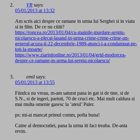
VR
says:
05/01/2013 at 13:32
Am scris aici despre ce ramane in urma lui Serghei si in viata
si in film. De ce nu cititi?
https://roncea.ro/2013/01/04/cu-mainile-murdare-sergiu-
nicolaescu-a-plecat-lasand-in-urma-crime-crime-crime-un-
general-acuza-ii-22-decembrie-1989-atunci-i-a-condamnat-pe-
toti-la-moarte/
https://www.ziaristionline.ro/2013/01/04/grid-modorcea-
despre-ce-ramane-in-urma-lui-sergiu-nicolaescu/
emil
says:
05/01/2013 at 13:55
Fiindca nu vreau, m-am saturat pana in gat si de tine, si de
S.N., si de ingeri, parinti, 70 de cruci etc. Mai mult caldura si
mai multa omenie gasesc la ‘ateul’ Paler.
ps: mi-ai mancat primul comm, pofta buna!
Caine al democratiei, pana la urma iti faci treaba. De-asta
revin.