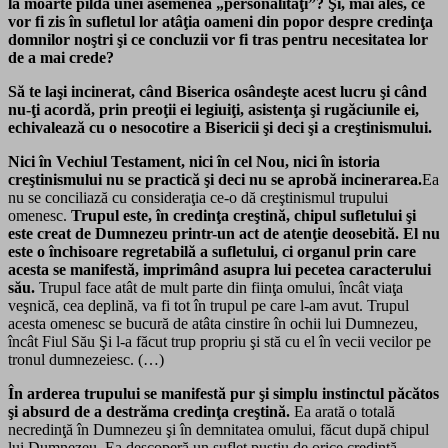
la moarte pilda unei asemenea „personalităţi”? Şi, mai ales, ce
vor fi zis în sufletul lor atâţia oameni din popor despre credinţa
domnilor noştri şi ce concluzii vor fi tras pentru necesitatea lor
de a mai crede?
Să te laşi incinerat, când Biserica osândeşte acest lucru şi când
nu-ţi acordă, prin preoţii ei legiuiţi, asistenţa şi rugăciunile ei,
echivalează cu o nesocotire a Bisericii şi deci şi a creştinismului.
Nici în Vechiul Testament, nici în cel Nou, nici în istoria
creştinismului nu se practică şi deci nu se aprobă incinerarea.
Ea
nu se conciliază cu consideraţia ce-o dă creştinismul trupului
omenesc.
Trupul este, în credinţa creştină, chipul sufletului şi
este creat de Dumnezeu printr-un act de atenţie deosebită. El nu
este o închisoare regretabilă a sufletului, ci organul prin care
acesta se manifestă, imprimând asupra lui pecetea caracterului
său.
Trupul face atât de mult parte din fiinţa omului, încât viaţa
veşnică, cea deplină, va fi tot în trupul pe care l-am avut. Trupul
acesta omenesc se bucură de atâta cinstire în ochii lui Dumnezeu,
încât Fiul Său Şi l-a făcut trup propriu şi stă cu el în vecii vecilor pe
tronul dumnezeiesc. (…)
În arderea trupului se manifestă pur şi simplu instinctul păcătos
şi absurd de a destrăma credinţa creştină.
Ea arată o totală
necredinţă în Dumnezeu şi în demnitatea omului, făcut după chipul
lui Dumnezeu. Ea descoperă un suflet pustiu de orice credinţă,