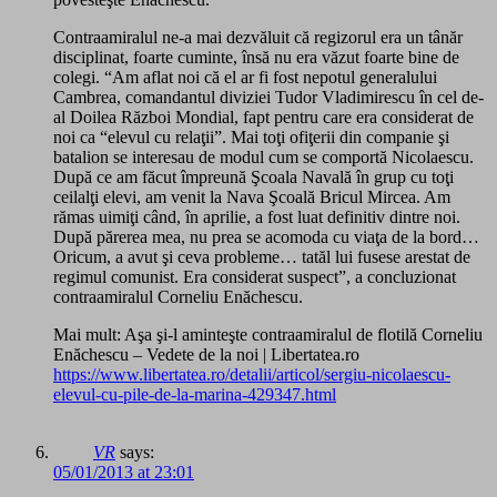
Contraamiralul ne-a mai dezvăluit că regizorul era un tânăr
disciplinat, foarte cuminte, însă nu era văzut foarte bine de
colegi. “Am aflat noi că el ar fi fost nepotul generalului
Cambrea, comandantul diviziei Tudor Vladimirescu în cel de-
al Doilea Război Mondial, fapt pentru care era considerat de
noi ca “elevul cu relaţii”. Mai toţi ofiţerii din companie şi
batalion se interesau de modul cum se comportă Nicolaescu.
După ce am făcut împreună Şcoala Navală în grup cu toţi
ceilalţi elevi, am venit la Nava Şcoală Bricul Mircea. Am
rămas uimiţi când, în aprilie, a fost luat definitiv dintre noi.
După părerea mea, nu prea se acomoda cu viaţa de la bord…
Oricum, a avut şi ceva probleme… tatăl lui fusese arestat de
regimul comunist. Era considerat suspect”, a concluzionat
contraamiralul Corneliu Enăchescu.
Mai mult: Aşa şi-l aminteşte contraamiralul de flotilă Corneliu
Enăchescu – Vedete de la noi | Libertatea.ro
https://www.libertatea.ro/detalii/articol/sergiu-nicolaescu-
elevul-cu-pile-de-la-marina-429347.html
VR
says:
05/01/2013 at 23:01