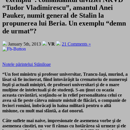
“Tudor Vladimirescu”, amantul Anei
Pauker, numit general de Stalin la
propunerea lui Beria. Un exemplu “demn
de urmat”?
January 5th, 2013
VR
21 Comments »
Notele părintelui Stăniloae
“Un fost ministru şi profesor universitar, Trancu-Iaşi, murind, a
lăsat să fie incinerat, fiind întovărăşit la crematoriu de numeroşi
foşti şi actuali miniştri, de profesori universitari şi de o mare
mulţime de intelectuali şi de studenţi. S-au ţinut cu ocazia
aceasta cuvântări, scoţându-se în relief personalitatea celui ce
avea să fie peste câteva minute mistuit de flăcări, o companie de
feciori români, îmbrăcaţi în haina militară pentru o altă
misiune, cu mult mai sfântă, a dat onorul.
Câte suflete mai naive, impresionate de asemenea vorbe şi de
asemenea cinstiri, nu vor fi rămas cu hotărârea să urmeze şi ele