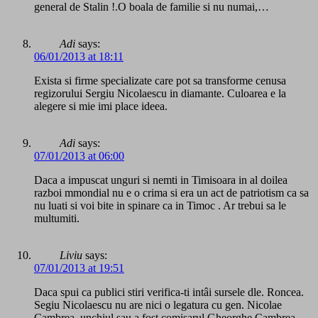
general de Stalin !.O boala de familie si nu numai,…
Adi
says:
06/01/2013 at 18:11
Exista si firme specializate care pot sa transforme cenusa
regizorului Sergiu Nicolaescu in diamante. Culoarea e la
alegere si mie imi place ideea.
Adi
says:
07/01/2013 at 06:00
Daca a impuscat unguri si nemti in Timisoara in al doilea
razboi mmondial nu e o crima si era un act de patriotism ca sa
nu luati si voi bite in spinare ca in Timoc . Ar trebui sa le
multumiti.
Liviu
says:
07/01/2013 at 19:51
Daca spui ca publici stiri verifica-ti intâi sursele dle. Roncea.
Segiu Nicolaescu nu are nici o legatura cu gen. Nicolae
Cambrea, unchiul sau a fost comisarul Gheorghe Cambrea.