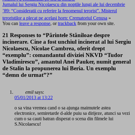
Jurnalul lui Sergiu Nicolaescu din noptile lungi ale lui decembrie
’89: “Consideratii cu referire la fenomenul terorist”. Misterul
teroristilor a plecat pe acelasi horn: Crematoriul Cenusa
»
You can
leave a response
, or
trackback
from your own site.
21 Responses to “Părintele Stăniloae despre
incinerare. Cine a fost unchiul incinerat al lui Sergiu
Nicolaescu, Nicolae Cambrea, oferit drept
“exemplu”: comandantul diviziei NKVD “Tudor
Vladimirescu”, amantul Anei Pauker, numit general
de Stalin la propunerea lui Beria. Un exemplu
“demn de urmat”?”
emil
says:
05/01/2013 at 13:22
o sa vina vremea cand o sa ajunga maimutele astea
electronice, semiretarde d-alde puiu sa dirijeze, atunci sa vezi
cum o sa cauti batran disperat o scena din filmele lui
S.Nicolaescu!