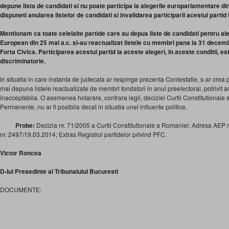
depune lista de candidati si nu poate participa la alegerile europarlamentare d
dispuneti anularea listelor de candidati si invalidarea participarii acestui partid 
Mentionam ca
toate celelalte partide care au depus liste de candidati pentru a
European din 25 mai a.c. si-au reactualizat listele cu membri pana la 31 decemb
Forta Civica. Participarea acestui partid la aceste alegeri, in aceste conditii, est
discriminatorie.
In situatia in care instanta de judecata ar respinge prezenta Contestatie, s-ar crea 
mai depuna listele reactualizate de membri fondatori in anul preelectoral, potrivit ar
inacceptabila. O asemenea hotarare, contrara legii, deciziei Curtii Constitutionale si 
Permanente, nu ar fi posibila decat in situatia unei influente politice.
Probe:
Decizia nr. 71/2005 a Curtii Constitutionale a Romaniei; Adresa AEP
nr. 2497/19.03.2014; Extras Registrul partidelor privind PFC.
Victor Roncea
D-lui Presedinte al Tribunalului Bucuresti
DOCUMENTE: