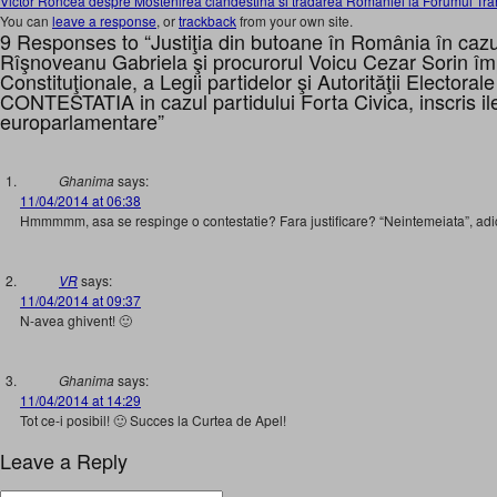
Victor Roncea despre Mostenirea clandestina si tradarea Romaniei la Forumul Tra
You can
leave a response
, or
trackback
from your own site.
9 Responses to “Justiţia din butoane în România în ca
Rîşnoveanu Gabriela şi procurorul Voicu Cezar Sorin împ
Constituţionale, a Legii partidelor şi Autorităţii Electora
CONTESTATIA in cazul partidului Forta Civica, inscris ile
europarlamentare”
Ghanima
says:
11/04/2014 at 06:38
Hmmmmm, asa se respinge o contestatie? Fara justificare? “Neintemeiata”, adic
VR
says:
11/04/2014 at 09:37
N-avea ghivent! 🙂
Ghanima
says:
11/04/2014 at 14:29
Tot ce-i posibil! 🙂 Succes la Curtea de Apel!
Leave a Reply