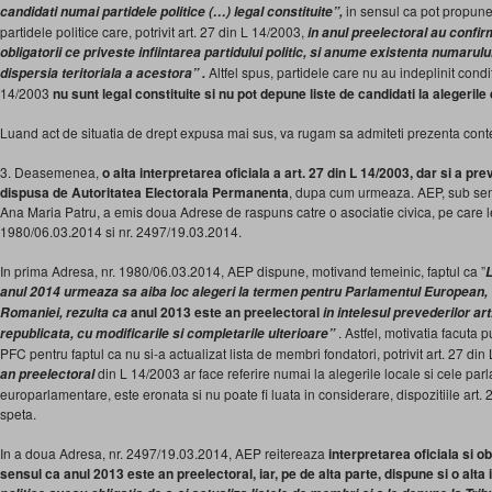
in sensul ca pot propune
candidati numai partidele politice (…) legal constituite”,
partidele politice care, potrivit art. 27 din L 14/2003,
in anul preelectoral au confir
obligatorii ce priveste infiintarea partidului politic, si anume existenta numarul
Altfel spus, partidele care nu au indeplinit condi
dispersia teritoriala a acestora” .
14/2003
nu sunt legal constituite si nu pot depune liste de candidati la alegerile 
Luand act de situatia de drept expusa mai sus, va rugam sa admiteti prezenta conte
3. Deasemenea,
o alta interpretarea oficiala a art. 27 din L 14/2003, dar si a pre
dispusa de Autoritatea Electorala Permanenta
, dupa cum urmeaza. AEP, sub semn
Ana Maria Patru, a emis doua Adrese de raspuns catre o asociatie civica, pe care l
1980/06.03.2014 si nr. 2497/19.03.2014.
In prima Adresa, nr. 1980/06.03.2014, AEP dispune, motivand temeinic, faptul ca ”
L
anul 2014 urmeaza sa aiba loc alegeri la termen pentru Parlamentul European,
anul 2013 este an preelectoral
Romaniei, rezulta ca
in intelesul prevederilor ar
. Astfel, motivatia facuta
republicata, cu modificarile si completarile ulterioare”
PFC pentru faptul ca nu si-a actualizat lista de membri fondatori, potrivit art. 27 d
din L 14/2003 ar face referire numai la alegerile locale si cele parl
an preelectoral
europarlamentare, este eronata si nu poate fi luata in considerare, dispozitiile art. 
speta.
In a doua Adresa, nr. 2497/19.03.2014, AEP reitereaza
interpretarea oficiala si o
sensul ca anul 2013 este an preelectoral, iar, pe de alta parte, dispune si o alta 