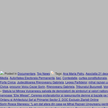
Posted in
Documentare
,
Top News
Tags:
Ana Maria Patru
,
Asociatia 21 de
Media
,
Autoritatea Electorala Permanenta
,
bec
,
Contestatie
,
curtea constitutionala
Forta Civica
,
Judecătoarea Rîşnoveanu Gabriela
,
Legea Partidelor
,
mihai razvan 
Civica
,
procuror Voicu Cezar Sorin
,
Rîşnoveanu Gabriela
,
Tribunalul Bucuresti
,
Voi
«
Statuia lui Mircea Vulcanescu salvata de demolatorii de simboluri si valori national
nervoase “Elie Wiesel”. Cererea profanatorilor si raspunsurile demne si bazate pe
Ontanu si Arhitectului Sef al Primariei Sector 2. DOC Exclusiv Ziaristi Online
Sorin Rosca Stanescu: “L-am dat afara din casa pe Mihai Razvan Ungureanu pentru