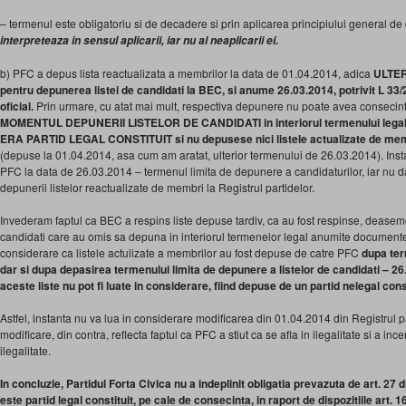
– termenul este obligatoriu si de decadere si prin aplicarea principiului general de 
interpreteaza in sensul aplicarii, iar nu al neaplicarii ei.
b) PFC a depus lista reactualizata a membrilor la data de 01.04.2014, adica
ULTER
pentru depunerea listei de candidati la BEC, si anume 26.03.2014, potrivit L 33/
oficial.
Prin urmare, cu atat mai mult, respectiva depunere nu poate avea consecin
MOMENTUL DEPUNERII LISTELOR DE CANDIDATI in interiorul termenului legal 
ERA PARTID LEGAL CONSTITUIT si nu depusese nici listele actualizate de memb
(depuse la 01.04.2014, asa cum am aratat, ulterior termenului de 26.03.2014). Insta
PFC la data de 26.03.2014 – termenul limita de depunere a candidaturilor, iar nu 
depunerii listelor reactualizate de membri la Registrul partidelor.
Invederam faptul ca BEC a respins liste depuse tardiv, ca au fost respinse, deaseme
candidati care au omis sa depuna in interiorul termenelor legal anumite documente et
considerare ca listele actulizate a membrilor au fost depuse de catre PFC
dupa ter
dar si dupa depasirea termenului limita de depunere a listelor de candidati – 26.
aceste liste nu pot fi luate in considerare, fiind depuse de un partid nelegal consti
Astfel, instanta nu va lua in considerare modificarea din 01.04.2014 din Registrul 
modificare, din contra, reflecta faptul ca PFC a stiut ca se afla in ilegalitate si a in
ilegalitate.
In concluzie, Partidul Forta Civica nu a indeplinit obligatia prevazuta de art. 27 
este partid legal constituit, pe cale de consecinta, in raport de dispozitiile art. 