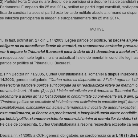
2) Partidul Forta Civica nu are dreptul de a participa si a depune lista de candidati
Parlamentul European din 25 mai 2014, nefiind un partid legal constituit, motiv pen
lista de candidati a acestui partid este lovita de nulitate absoluta, urmand sa dispun
se interzica participarea la alegerile europarlamentare din 25 mai 2014.
MOTIVE
1. In fapt, potrivit art. 27 din L 14/2003, Legea partidelor politice, ”
In fiecare an pre
obligate sa isi actualizeze listele de membri, cu respectarea cerintelor prevazute l
vor fi depuse la Tribunalul Bucuresti pana la data de 31 decembrie a acelui an”
a respectat cerintele legii si nu si-a actualizat listele de membri in conditiile legii,
partidelor politice al Tribunalului Bucuresti.
2. Prin Decizia nr. 71/2005, Curtea Constitutionala a Romaniei a
dispus
interpreta
14/2003
, general obligatorie: ”
Curtea retine ca dispozitiile art. 27 din Legea nr. 14/2
preelectoral partidele politice sunt obligate sa isi reactualizeze listele de membri, 
prevazute la art. 19 alin. (3) si (4). Listele actualizate vor fi depuse la Tribunalul B
decembrie a acelui an” au fost adoptate in conformitate cu prevederile art. 8 alin. (2)
”Partidele politice se constituie si isi desfasoara activitatea in conditiile legii”, far
constitutionale, dispozitiilor din actele internationale invocate de autorul exceptiei.
este confirmarea, in fiecare an preelectoral, a indeplinirii uneia dintre conditiile 
partidului politic, si anume existenta numarului minim al membrilor fondatori si 
Pe cale de consecinta, Curtea Constitutionala a respins respectiva exceptie ca nei
Decizia nr. 71/2005 a CCR, general obligatorie, se coroboreaza cu
art. 16 (1) din