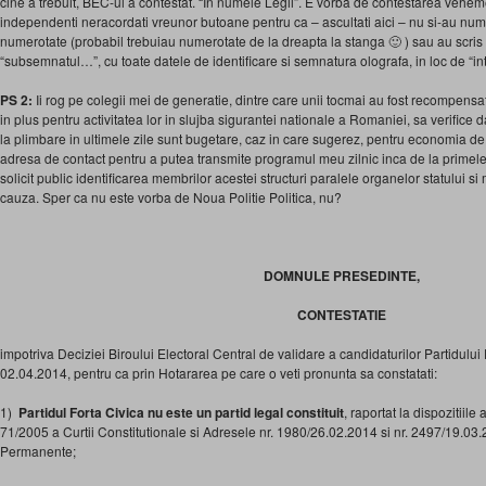
cine a trebuit, BEC-ul a contestat. “In numele Legii”. E vorba de contestarea vehem
independenti neracordati vreunor butoane pentru ca – ascultati aici – nu si-au nume
numerotate (probabil trebuiau numerotate de la dreapta la stanga 🙂 ) sau au scris la 
“subsemnatul…”, cu toate datele de identificare si semnatura olografa, in loc de “in
PS 2:
Ii rog pe colegii mei de generatie, dintre care unii tocmai au fost recompensa
in plus pentru activitatea lor in slujba sigurantei nationale a Romaniei, sa verific
la plimbare in ultimele zile sunt bugetare, caz in care sugerez, pentru economia d
adresa de contact pentru a putea transmite programul meu zilnic inca de la primele o
solicit public identificarea membrilor acestei structuri paralele organelor statului s
cauza. Sper ca nu este vorba de Noua Politie Politica, nu?
DOMNULE PRESEDINTE,
CONTESTATIE
impotriva Deciziei Biroului Electoral Central de validare a candidaturilor Partidului
02.04.2014, pentru ca prin Hotararea pe care o veti pronunta sa constatati:
1)
Partidul Forta Civica nu este un partid legal constituit
, raportat la dispozitiile
71/2005 a Curtii Constitutionale si Adresele nr. 1980/26.02.2014 si nr. 2497/19.03.2
Permanente;