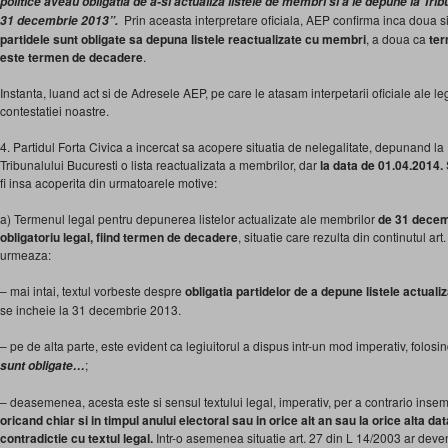
politice aveau obligatia de a-si actualiza listele de membri si a le depune la Tri
Prin aceasta interpretare oficiala, AEP confirma inca doua si
31 decembrie 2013”.
partidele sunt obligate sa depuna listele reactualizate cu membri
, a doua ca
ter
este termen de decadere
.
Instanta, luand act si de Adresele AEP, pe care le atasam interpetarii oficiale ale l
contestatiei noastre.
4. Partidul Forta Civica a incercat sa acopere situatia de nelegalitate, depunand la R
Tribunalului Bucuresti o lista reactualizata a membrilor, dar
la data de 01.04.2014.
fi insa acoperita din urmatoarele motive:
a) Termenul legal pentru depunerea listelor actualizate ale membrilor
de 31 decem
obligatoriu legal, fiind termen de decadere
, situatie care rezulta din continutul a
urmeaza:
– mai intai, textul vorbeste despre
obligatia partidelor de a depune listele actuali
se incheie la 31 decembrie 2013.
– pe de alta parte, este evident ca legiuitorul a dispus intr-un mod imperativ, folos
;
sunt obligate…
– deasemenea, acesta este si sensul textului legal, imperativ, per a contrario ins
oricand chiar si in timpul anului electoral sau in orice alt an sau la orice alta d
contradictie cu textul legal.
Intr-o asemenea situatie art. 27 din L 14/2003 ar deven