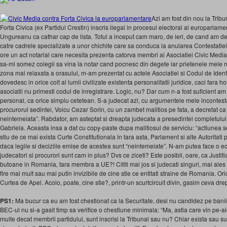
Azi am fost din nou la Tribu
Forta Civica (ex Partidul Crestin) inscris ilegal in procesul electoral al europarla
Ungureanu ca cathar cap de lista. Totul a inceput cam maro, de ieri, de cand am d
catre cadrele specializate a unor chichite care sa conduca la anularea Contestatie
ore un act notarial care necesita prezenta catorva membri ai Asociatiei Civic Media
sa-mi somez colegii sa vina la notar cand pocnesc din degete iar prietenele mele not
zona mai relaxata a orasului, m-am prezentat cu actele Asociatiei si Codul de Iden
dovedesc in orice colt al lumii civilizate existenta personalitatii juridice, caci fara 
asociatii nu primesti codul de inregistrare. Logic, nu? Dar cum n-a fost suficient 
personal, ca orice simplu cetetean. S-a judecat azi, cu argumentele mele incontest
procurorul sedintei, Voicu Cezar Sorin, cu un zambet malitios pe fata, a decretat ca
neintemeiata”. Rabdator, am asteptat si dreapta judecata a presedintei completulu
Gabriela. Aceasta insa a dat cu copy-paste dupa malitiosul de serviciu: “actiunea 
stiu de ce mai exista Curte Constitutionala in tara asta, Parlament si alte Autoritati pu
daca legile si deciziile emise de acestea sunt “neintemeiate”. N-am putea face o 
judecatori si procurori sunt cam in plus? Dvs ce ziceti? Este posibil, oare, ca Justi
butoane in Romania, tara membra a UE?! Cititi mai jos si judecati singuri, mai ales 
fire mai mult sau mai putin invizibile de cine stie ce entitati straine de Romania. 
Curtea de Apel. Acolo, poate, cine stie?, printr-un scurtcircuit divin, gasim ceva dre
PS1:
Ma bucur ca eu am fost chestionat ca la Securitate, desi nu candidez pe banii
BEC-ul nu si-a gasit timp sa verifice o chestiune minimala: “Ma, astia care vin pe-a
multe decat membrii partidului, sunt inscrisi la Tribunal sau nu? Chiar exista sau s