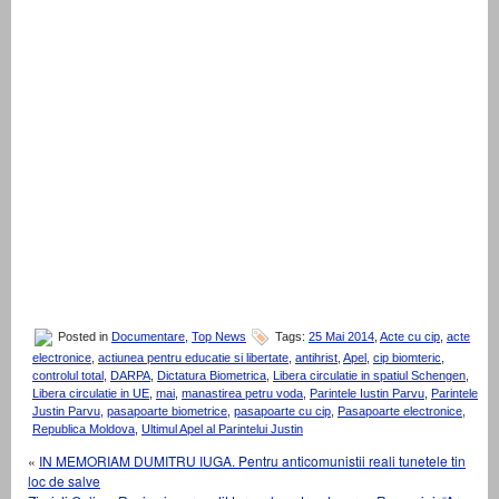
Posted in
Documentare
,
Top News
Tags:
25 Mai 2014
,
Acte cu cip
,
acte
electronice
,
actiunea pentru educatie si libertate
,
antihrist
,
Apel
,
cip biomteric
,
controlul total
,
DARPA
,
Dictatura Biometrica
,
Libera circulatie in spatiul Schengen
,
Libera circulatie in UE
,
mai
,
manastirea petru voda
,
Parintele Iustin Parvu
,
Parintele
Justin Parvu
,
pasapoarte biometrice
,
pasapoarte cu cip
,
Pasapoarte electronice
,
Republica Moldova
,
Ultimul Apel al Parintelui Justin
«
IN MEMORIAM DUMITRU IUGA. Pentru anticomunistii reali tunetele tin
loc de salve