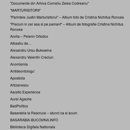
"Documente din Arhiva Corneliu Zelea Codreanu"
"MARTURISITORII"
"Parintele Justin Marturisitorul" – Album foto de Cristina Nichitus Roncea
"Precum in cer asa si pe pamant" – Album de fotografie Cristina Nichitus
Roncea
Acvila – Pelerin Ortodox
Albastru de…
Alexandru Ursu-Bukowina
Alexandru Valentin Craciun
Anomismia
Antideontologu'
Apostolia
Artizanescu
Ascetic Experience
Aurel Agache
BadPolitics
Basarabia la Rascruce – atunci ca si acum
BASARABIA-BUCOVINA.INFO
Biblioteca Digitala Nationala