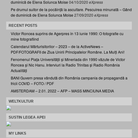
duminică de Elena Solunca Moise
04/10/2020
eXpress
Pe drumul suitor de la pocăință la ascultare. Pescuirea minunată – Gând
de duminică de Elena Solunca Moise
27/09/2020
eXpress
RECENT POSTS
Victor Roncea suprins de Agerpres în 13 iunie 1990: O fotografie cu
mine fotografiind
Calendarul Mărturisitorilor – 2023 – de la ActiveNews –
PDF/FOTOGRAFII de Ziua Unirii Principatelor Române. La Mulți Ani!
Fenomenul Piața Universității și Mineriada din 1990 văzute de Victor
Roncea și Nic Hanu. Interviuri la Radio Trinitas și Radio România
Actualități
BANI Guvern presa vândută din România campania de propagandă a
fricii COVID – FOTO / PDF
AMSTERDAM – 2.01. 2022 – AFP – MASS MINCIUNA MEDIA
WELTKULTUR
SUSTIN LEGEA APEI
MY LINKS