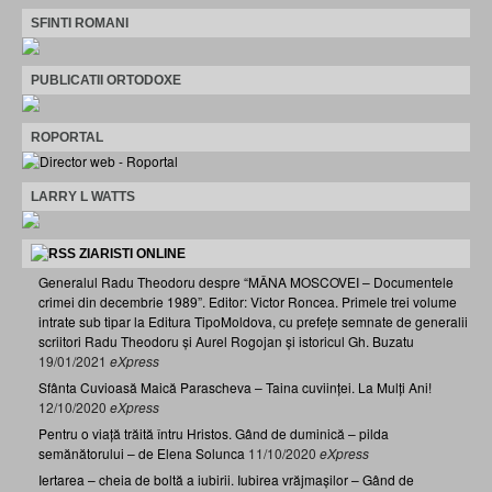
SFINTI ROMANI
PUBLICATII ORTODOXE
ROPORTAL
LARRY L WATTS
ZIARISTI ONLINE
Generalul Radu Theodoru despre “MÂNA MOSCOVEI – Documentele
crimei din decembrie 1989”. Editor: Victor Roncea. Primele trei volume
intrate sub tipar la Editura TipoMoldova, cu prefețe semnate de generalii
scriitori Radu Theodoru și Aurel Rogojan și istoricul Gh. Buzatu
19/01/2021
eXpress
Sfânta Cuvioasă Maică Parascheva – Taina cuviinței. La Mulți Ani!
12/10/2020
eXpress
Pentru o viață trăită întru Hristos. Gând de duminică – pilda
semănătorului – de Elena Solunca
11/10/2020
eXpress
Iertarea – cheia de boltă a iubirii. Iubirea vrăjmașilor – Gând de