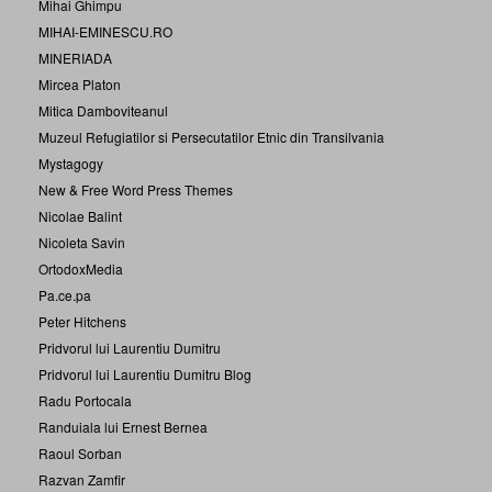
Mihai Ghimpu
MIHAI-EMINESCU.RO
MINERIADA
Mircea Platon
Mitica Damboviteanul
Muzeul Refugiatilor si Persecutatilor Etnic din Transilvania
Mystagogy
New & Free Word Press Themes
Nicolae Balint
Nicoleta Savin
OrtodoxMedia
Pa.ce.pa
Peter Hitchens
Pridvorul lui Laurentiu Dumitru
Pridvorul lui Laurentiu Dumitru Blog
Radu Portocala
Randuiala lui Ernest Bernea
Raoul Sorban
Razvan Zamfir