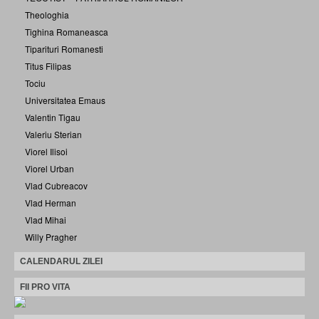
Theologhia
Tighina Romaneasca
Tiparituri Romanesti
Titus Filipas
Tociu
Universitatea Emaus
Valentin Tigau
Valeriu Sterian
Viorel Ilisoi
Viorel Urban
Vlad Cubreacov
Vlad Herman
Vlad Mihai
Willy Pragher
CALENDARUL ZILEI
FII PRO VITA