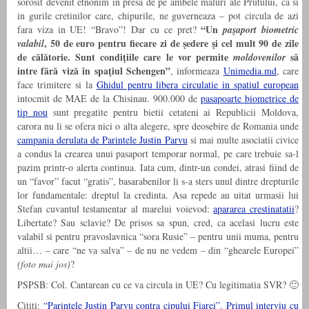
sorosit devenit etnonim in presa de pe ambele maluri ale Prutului, ca si
in gurile cretinilor care, chipurile, ne guverneaza – pot circula de azi
“Un
fara viza in UE! “Bravo”! Dar cu ce pret?
paşaport biometric
, 50 de euro pentru fiecare zi de şedere şi cel mult 90 de zile
valabil
de călătorie. Sunt condiţiile care le vor permite
să
moldovenilor
intre fără viză în spaţiul Schengen”
, informeaza
Unimedia.md
, care
face trimitere si la
Ghidul pentru libera circulatie in spatiul european
intocmit de MAE de la Chisinau. 900.000 de
pasapoarte biometrice de
tip nou
sunt pregatite pentru bietii cetateni ai Republicii Moldova,
carora nu li se ofera nici o alta alegere, spre deosebire de Romania unde
campania derulata de Parintele Justin Parvu
si mai multe asociatii civice
a condus la crearea unui pasaport temporar normal, pe care trebuie sa-l
pazim printr-o alerta continua. Iata cum, dintr-un condei, atrasi fiind de
un “favor” facut “gratis”, basarabenilor li s-a sters unul dintre drepturile
lor fundamentale: dreptul la credinta. Asa repede au uitat urmasii lui
Stefan cuvantul testamentar al marelui voievod:
apararea crestinatatii
?
Libertate? Sau sclavie? De prisos sa spun, cred, ca acelasi lucru este
valabil si pentru pravoslavnica “sora Rusie” – pentru unii muma, pentru
altii… – care “ne va salva” – de nu ne vedem – din “ghearele Europei”
(foto mai jos)
?
PSPSB: Col. Cantarean cu ce va circula in UE? Cu legitimatia SVR? 🙂
Cititi:
“Parintele Justin Parvu contra cipului Fiarei”. Primul interviu cu