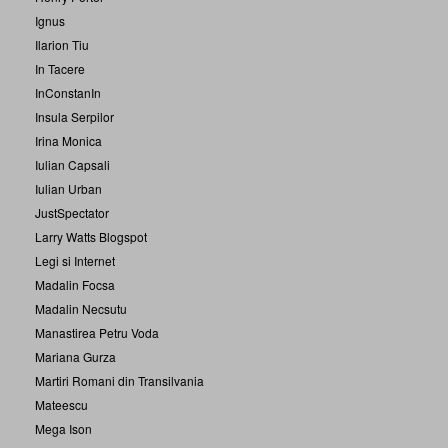
Ignus
Ilarion Tiu
In Tacere
InConstanIn
Insula Serpilor
Irina Monica
Iulian Capsali
Iulian Urban
JustSpectator
Larry Watts Blogspot
Legi si Internet
Madalin Focsa
Madalin Necsutu
Manastirea Petru Voda
Mariana Gurza
Martiri Romani din Transilvania
Mateescu
Mega Ison