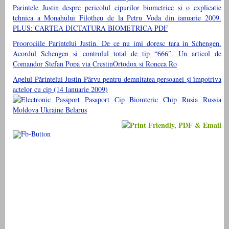
Parintele Justin despre pericolul cipurilor biometrice si o explicatie
tehnica a Monahului Filotheu de la Petru Voda din ianuarie 2009.
PLUS: CARTEA DICTATURA BIOMETRICA PDF
Proorociile Parintelui Justin. De ce nu imi doresc tara in Schengen.
Acordul Schengen si controlul total de tip “666″. Un articol de
Comandor Stefan Popa via CrestinOrtodox si Roncea Ro
Apelul Părintelui Justin Pârvu pentru demnitatea persoanei şi împotriva
actelor cu cip (14 Ianuarie 2009)