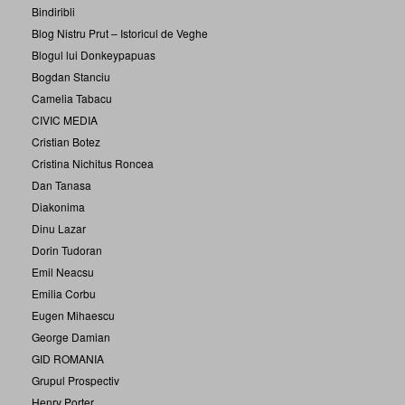
Bindiribli
Blog Nistru Prut – Istoricul de Veghe
Blogul lui Donkeypapuas
Bogdan Stanciu
Camelia Tabacu
CIVIC MEDIA
Cristian Botez
Cristina Nichitus Roncea
Dan Tanasa
Diakonima
Dinu Lazar
Dorin Tudoran
Emil Neacsu
Emilia Corbu
Eugen Mihaescu
George Damian
GID ROMANIA
Grupul Prospectiv
Henry Porter