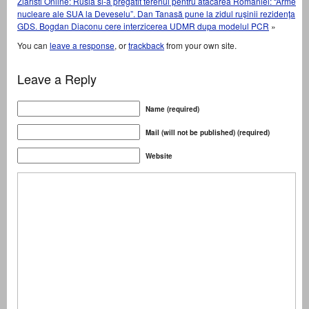
Ziaristi Online: Rusia si-a pregatit terenul pentru atacarea Romaniei: “Arme
nucleare ale SUA la Deveselu”. Dan Tanasă pune la zidul ruşinii rezidenţa
GDS. Bogdan Diaconu cere interzicerea UDMR dupa modelul PCR
»
You can
leave a response
, or
trackback
from your own site.
Leave a Reply
Name (required)
Mail (will not be published) (required)
Website