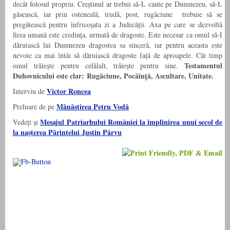
decât folosul propriu. Creștinul ar trebui să-L caute pe Dumnezeu, să-L
găsească, iar prin osteneală, trudă, post, rugăciune trebuie să se
pregătească pentru înfricoșata zi a Judecății. Axa pe care se dezvoltă
firea umană este credința, urmată de dragoste. Este necesar ca omul să-I
dăruiască lui Dumnezeu dragostea sa sinceră, iar pentru aceasta este
nevoie ca mai întâi să dăruiască dragoste față de aproapele. Cât timp
Testamentul
omul trăiește pentru celălalt, trăiește pentru sine.
Duhovnicului este clar: Rugăciune, Pocăință, Ascultare, Unitate.
Victor Roncea
Interviu de
Mănăstirea Petru Vodă
Preluare de pe
Mesajul Patriarhului României la împlinirea unui secol de
Vedeți și
la naşterea Părintelui Justin Pârvu