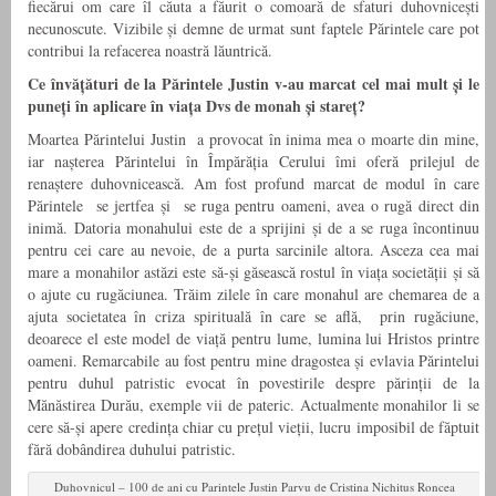
fiecărui om care îl căuta a făurit o comoară de sfaturi duhovnicești
necunoscute. Vizibile și demne de urmat sunt faptele Părintele care pot
contribui la refacerea noastră lăuntrică.
Ce învățături de la Părintele Justin v-au marcat cel mai mult și le
puneți în aplicare în viața Dvs de monah și stareț?
Moartea Părintelui Justin a provocat în inima mea o moarte din mine,
iar nașterea Părintelui în Împărăția Cerului îmi oferă prilejul de
renaștere duhovnicească. Am fost profund marcat de modul în care
Părintele se jertfea și se ruga pentru oameni, avea o rugă direct din
inimă. Datoria monahului este de a sprijini și de a se ruga încontinuu
pentru cei care au nevoie, de a purta sarcinile altora. Asceza cea mai
mare a monahilor astăzi este să-și găsească rostul în viața societății și să
o ajute cu rugăciunea. Trăim zilele în care monahul are chemarea de a
ajuta societatea în criza spirituală în care se află, prin rugăciune,
deoarece el este model de viață pentru lume, lumina lui Hristos printre
oameni. Remarcabile au fost pentru mine dragostea și evlavia Părintelui
pentru duhul patristic evocat în povestirile despre părinții de la
Mănăstirea Durău, exemple vii de pateric. Actualmente monahilor li se
cere să-și apere credința chiar cu prețul vieții, lucru imposibil de făptuit
fără dobândirea duhului patristic.
Duhovnicul – 100 de ani cu Parintele Justin Parvu de Cristina Nichitus Roncea