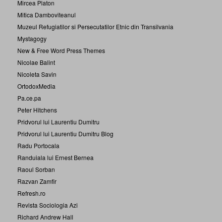
Mircea Platon
Mitica Damboviteanul
Muzeul Refugiatilor si Persecutatilor Etnic din Transilvania
Mystagogy
New & Free Word Press Themes
Nicolae Balint
Nicoleta Savin
OrtodoxMedia
Pa.ce.pa
Peter Hitchens
Pridvorul lui Laurentiu Dumitru
Pridvorul lui Laurentiu Dumitru Blog
Radu Portocala
Randuiala lui Ernest Bernea
Raoul Sorban
Razvan Zamfir
Refresh.ro
Revista Sociologia Azi
Richard Andrew Hall