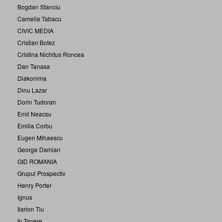
Bogdan Stanciu
Camelia Tabacu
CIVIC MEDIA
Cristian Botez
Cristina Nichitus Roncea
Dan Tanasa
Diakonima
Dinu Lazar
Dorin Tudoran
Emil Neacsu
Emilia Corbu
Eugen Mihaescu
George Damian
GID ROMANIA
Grupul Prospectiv
Henry Porter
Ignus
Ilarion Tiu
In Tacere