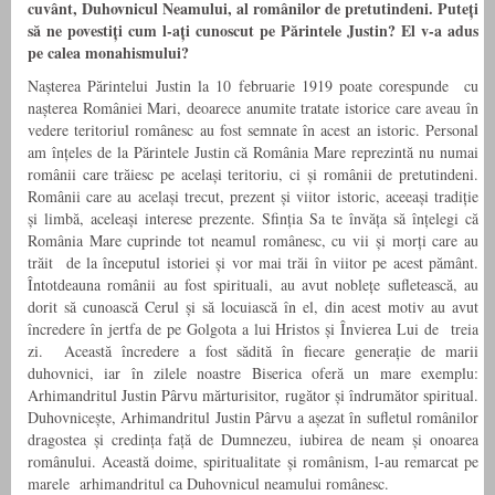
cuvânt, Duhovnicul Neamului, al românilor de pretutindeni. Puteți
să ne povestiți cum l-ați cunoscut pe Părintele Justin? El v-a adus
pe calea monahismului?
Nașterea Părintelui Justin la 10 februarie 1919 poate corespunde cu
nașterea României Mari, deoarece anumite tratate istorice care aveau în
vedere teritoriul românesc au fost semnate în acest an istoric. Personal
am înțeles de la Părintele Justin că România Mare reprezintă nu numai
românii care trăiesc pe același teritoriu, ci și românii de pretutindeni.
Românii care au același trecut, prezent și viitor istoric, aceeași tradiție
și limbă, aceleași interese prezente. Sfinția Sa te învăța să înțelegi că
România Mare cuprinde tot neamul românesc, cu vii și morți care au
trăit de la începutul istoriei și vor mai trăi în viitor pe acest pământ.
Întotdeauna românii au fost spirituali, au avut noblețe sufletească, au
dorit să cunoască Cerul și să locuiască în el, din acest motiv au avut
încredere în jertfa de pe Golgota a lui Hristos și Învierea Lui de treia
zi. Această încredere a fost sădită în fiecare generație de marii
duhovnici, iar în zilele noastre Biserica oferă un mare exemplu:
Arhimandritul Justin Pârvu mărturisitor, rugător și îndrumător spiritual.
Duhovnicește, Arhimandritul Justin Pârvu a așezat în sufletul românilor
dragostea și credința față de Dumnezeu, iubirea de neam și onoarea
românului. Această doime, spiritualitate și românism, l-au remarcat pe
marele arhimandritul ca Duhovnicul neamului românesc.