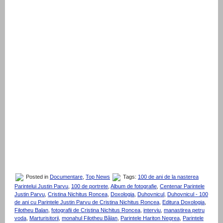
Posted in
Documentare
,
Top News
Tags:
100 de ani de la nasterea
Parintelui Justin Parvu
,
100 de portrete
,
Album de fotografie
,
Centenar Parintele
Justin Parvu
,
Cristina Nichitus Roncea
,
Doxologia
,
Duhovnicul
,
Duhovnicul - 100
de ani cu Parintele Justin Parvu de Cristina Nichitus Roncea
,
Editura Doxologia
,
Filotheu Balan
,
fotografii de Cristina Nichitus Roncea
,
interviu
,
manastirea petru
voda
,
Marturisitorii
,
monahul Filotheu Bălan
,
Parintele Hariton Negrea
,
Parintele