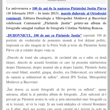
La aniversarea a
100 de ani de la nașterea Părintelui Justin Pârvu
(10 februarie 1919 – 16 iunie 2013),
marele duhovnic al Ortodoxiei
românești
, Editura Doxologia a Mitropoliei Moldovei și Bucovinei
celebrează Centenarul „Părintele Justin” printr-un album de
fotografie omagial realizat de fotografa Cristina Nichituș Roncea.
„DUHOVNICUL. 100 de ani cu Părintele Justin”
cuprinde 100 de
portrete ale vrednicului de pomenire monah și fost deținut politic,
împreună cu alte imagini de la Petru Vodă și texte ale Părintelui Justin
Pârvu cât și relatări despre viața sa.
„Dincolo de tonul său categoric, de cuvântul său ca o sabie cu două
tăișuri, dincolo de această fermitate cu care își prezenta mărturisirea
despre Dumnezeu, despre neamul său și despre familie, Părintele Justin
era omul blând, sensibil, gingaș, deschis, era Duhovnicul, era iubitorul
de oameni și odihnitorul de suflete”, afirmă IPS Teofan, Mitropolitul
Moldovei și Bucovinei.
„Îmi doresc ca aceste fotografii să fie privite cu sufletul”, spune
autoarea, aflată la al patrulea album de fotografie. „Este suficient să-l
privești pe Părintele nostru în ochi și prin intermediul unei fotografii ca
să te trezești, să vii la viață. Și am toată nădejdea că viitorul României
va fi altul, dacă noi aceștia care avem curajul să-l privim în ochi pe