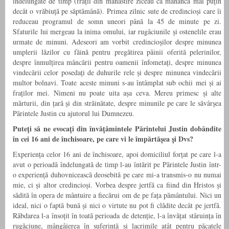
îndelungate de timp (frații din mănăstire ziceau că mănâncă mai puțin
decât o vrăbiuță pe săptămână). Primea zilnic sute de credincioși care îi
reduceau programul de somn uneori până la 45 de minute pe zi.
Sfaturile lui mergeau la inima omului, iar rugăciunile și ostenelile erau
urmate de minuni. Adeseori am vorbit credincioșilor despre minunea
umplerii lăzilor cu făină pentru pregătirea pâinii oferită pelerinilor,
despre înmulțirea mâncării pentru oamenii înfometați, despre minunea
vindecării celor posedați de duhurile rele și despre minunea vindecării
multor bolnavi. Toate aceste minuni s-au întâmplat sub ochii mei și ai
fraților mei. Nimeni nu poate uita așa ceva. Mereu primesc și alte
mărturii, din țară și din străinătate, despre minunile pe care le săvârșea
Părintele Justin cu ajutorul lui Dumnezeu.
Puteți să ne evocați din învățămintele Părintelui Justin dobândite
în cei 16 ani de închisoare, pe care vi le împărtășea și Dvs?
Experiența celor 16 ani de închisoare, apoi domiciliul forțat pe care l-a
avut o perioadă îndelungată de timp l-au întărit pe Părintele Justin într-
o experiență duhovnicească deosebită pe care mi-a transmis-o nu numai
mie, ci și altor credincioși. Vorbea despre jertfă ca fiind din Hristos și
sădită în opera de mântuire a fiecărui om de pe fața pământului. Nici un
ideal, nici o faptă bună și nici o virtute nu pot fi clădite decât pe jertfă.
Răbdarea l-a însoțit în toată perioada de detenție, l-a învățat stăruința în
rugăciune, mângâierea în suferință și lacrimile atât pentru păcatele