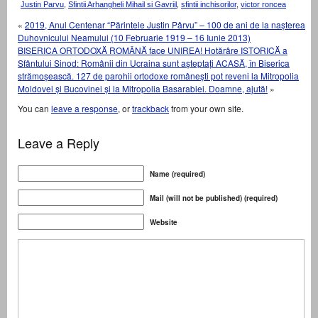
Justin Parvu
,
Sfintii Arhangheli Mihail si Gavriil
,
sfintii inchisorilor
,
victor roncea
«
2019, Anul Centenar “Părintele Justin Pârvu” – 100 de ani de la nașterea
Duhovnicului Neamului (10 Februarie 1919 – 16 Iunie 2013)
BISERICA ORTODOXĂ ROMÂNĂ face UNIREA! Hotărâre ISTORICĂ a
Sfântului Sinod: Românii din Ucraina sunt așteptați ACASĂ, în Biserica
strămoșească. 127 de parohii ortodoxe românești pot reveni la Mitropolia
Moldovei și Bucovinei și la Mitropolia Basarabiei. Doamne, ajută!
»
You can
leave a response
, or
trackback
from your own site.
Leave a Reply
Name (required)
Mail (will not be published) (required)
Website