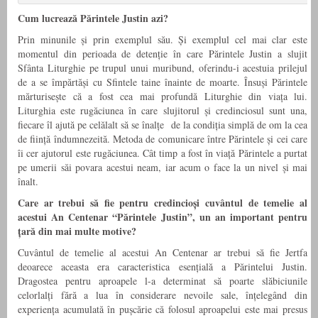
Cum lucrează Părintele Justin azi?
Prin minunile și prin exemplul său. Și exemplul cel mai clar este
momentul din perioada de detenție în care Părintele Justin a slujit
Sfânta Liturghie pe trupul unui muribund, oferindu-i acestuia prilejul
de a se împărtăși cu Sfintele taine înainte de moarte. Însuși Părintele
mărturisește că a fost cea mai profundă Liturghie din viața lui.
Liturghia este rugăciunea în care slujitorul și credinciosul sunt una,
fiecare îl ajută pe celălalt să se înalțe de la condiția simplă de om la cea
de ființă îndumnezeită. Metoda de comunicare între Părintele și cei care
îi cer ajutorul este rugăciunea. Cât timp a fost în viață Părintele a purtat
pe umerii săi povara acestui neam, iar acum o face la un nivel și mai
înalt.
Care ar trebui să fie pentru credincioși cuvântul de temelie al
acestui An Centenar “Părintele Justin”, un an important pentru
țară din mai multe motive?
Cuvântul de temelie al acestui An Centenar ar trebui să fie Jertfa
deoarece aceasta era caracteristica esențială a Părintelui Justin.
Dragostea pentru aproapele l-a determinat să poarte slăbiciunile
celorlalți fără a lua în considerare nevoile sale, înțelegând din
experiența acumulată în pușcărie că folosul aproapelui este mai presus