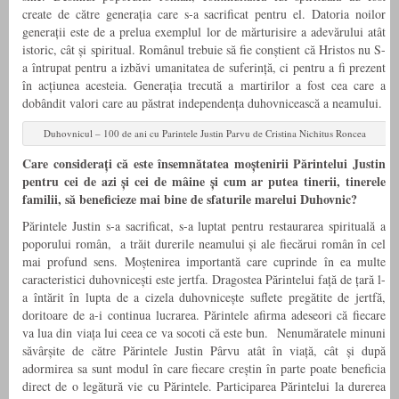
create de către generația care s-a sacrificat pentru el. Datoria noilor
generații este de a prelua exemplul lor de mărturisire a adevărului atât
istoric, cât și spiritual. Românul trebuie să fie conștient că Hristos nu S-
a întrupat pentru a izbăvi umanitatea de suferință, ci pentru a fi prezent
în acțiunea acesteia. Generația trecută a martirilor a fost cea care a
dobândit valori care au păstrat independența duhovnicească a neamului.
Duhovnicul – 100 de ani cu Parintele Justin Parvu de Cristina Nichitus Roncea
Care considerați că este însemnătatea moștenirii Părintelui Justin
pentru cei de azi și cei de mâine și cum ar putea tinerii, tinerele
familii, să beneficieze mai bine de sfaturile marelui Duhovnic?
Părintele Justin s-a sacrificat, s-a luptat pentru restaurarea spirituală a
poporului român, a trăit durerile neamului și ale fiecărui român în cel
mai profund sens. Moștenirea importantă care cuprinde în ea multe
caracteristici duhovnicești este jertfa. Dragostea Părintelui față de țară l-
a întărit în lupta de a cizela duhovnicește suflete pregătite de jertfă,
doritoare de a-i continua lucrarea. Părintele afirma adeseori că fiecare
va lua din viața lui ceea ce va socoti că este bun. Nenumăratele minuni
săvârșite de către Părintele Justin Pârvu atât în viață, cât și după
adormirea sa sunt modul în care fiecare creștin în parte poate beneficia
direct de o legătură vie cu Părintele. Participarea Părintelui la durerea