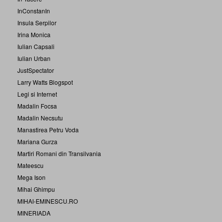
InConstanIn
Insula Serpilor
Irina Monica
Iulian Capsali
Iulian Urban
JustSpectator
Larry Watts Blogspot
Legi si Internet
Madalin Focsa
Madalin Necsutu
Manastirea Petru Voda
Mariana Gurza
Martiri Romani din Transilvania
Mateescu
Mega Ison
Mihai Ghimpu
MIHAI-EMINESCU.RO
MINERIADA