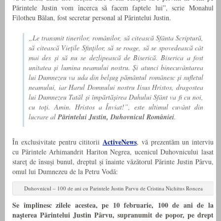
Părintele Justin vom încerca să facem faptele lui”, scrie Monahul
Filotheu Bălan, fost secretar personal al Părintelui Justin.
„Le transmit tinerilor, românilor, să citească Sfânta Scriptură,
să citească Viețile Sfinților, să se roage, să se spovedească cât
mai des și să nu se dezlipească de Biserică. Biserica a fost
unitatea și lumina neamului nostru. Și atunci binecuvântarea
lui Dumnezeu va uda din belșug pământul românesc și sufletul
neamului, iar Harul Domnului nostru Iisus Hristos, dragostea
lui Dumnezeu Tatăl și împărtășirea Duhului Sfânt va fi cu noi,
cu toți. Amin. Hristos a Înviat!”, este ultimul cuvânt din
lucrare al
Părintelui Justin, Duhovnicul României
.
ActiveNews
În exclusivitate pentru cititorii
, vă prezentăm un interviu
cu Părintele Arhimandrit Hariton Negrea, ucenicul Duhovnicului lasat
stareț de însuși bunul, dreptul și înainte văzătorul Părinte Justin Pârvu,
omul lui Dumnezeu de la Petru Vodă:
Duhovnicul – 100 de ani cu Parintele Justin Parvu de Cristina Nichitus Roncea
Se împlinesc zilele acestea, pe 10 februarie, 100 de ani de la
nașterea Părintelui Justin Pârvu, supranumit de popor, pe drept