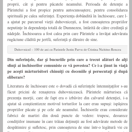
proprii, cât și pentru păcatele neamului. Perioada de detenție a
Părintelui a fost propice pentru autocunoaștere, pentru consolidarea
spirituală pe calea suferinței. Experiența dobândită în închisoare, care l-
a ajutat pe parcursul vieții duhovnicești, a fost cunoașterea propriilor
neputințe în dependența totală de Dumnezeu, întărită de către credință și
nădejde. Închisoarea a fost calea prin care Părintele a învățat adevărata
rugăciune clădită pe jertfă, suferință și dăruire de sine.
Duhovnicul – 100 de ani cu Parintele Justin Parvu de Cristina Nichitus Roncea
Din suferințele, dar și bucuriile prin care a trecut alături de alți
sfinți ai închisorilor comuniste ce vă povestea? Ce i-a ținut în viață
pe acești mărturisitori chinuiți cu deceniile și persecutați și după
eliberare?
Literatura de închisoare este o dovadă că suferințele întemnițaților s-au
făcut pricini de renașterea duhovnicească. Părintele mărturisea că
prezența morții, care de fapt era o izbăvire din calvarul detenției, i-a
ajutat să conștientizeze motivul torturilor la care erau supuși: ispășirea
propriilor păcate și pe cele ale neamului. Închisorile erau considerate
fabrici de martiri din două puncte de vedere: trupesc, deoarece
condițiilor inumane în care trăiau deținuții au fost adevărate metode de
despătimire și sufletesc, prin cunoașterea de sine într-o legătură vie cu