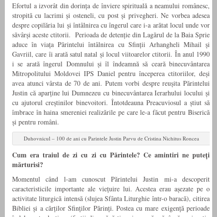
Efortul a izvorât din dorința de înviere spirituală a neamului românesc,
stropită cu lacrimi și osteneli, cu post și privegheri. Ne vorbea adesea
despre copilăria lui și întâlnirea cu îngerul care i-a arătat locul unde vor
săvârși aceste ctitorii. Perioada de detenție din Lagărul de la Baia Sprie
aduce în viața Părintelui întâlnirea cu Sfinții Arhangheli Mihail și
Gavriil, care îi arată satul natal și locul viitoarelor ctitorii. În anul 1990
i se arată îngerul Domnului și îl îndeamnă să ceară binecuvântarea
Mitropolitului Moldovei IPS Daniel pentru începerea ctitoriilor, deși
avea atunci vârsta de 70 de ani. Putem vorbi despre reușita Părintelui
Justin că aparține lui Dumnezeu cu binecuvântarea Ierarhului locului și
cu ajutorul creștinilor binevoitori. Întotdeauna Preacuviosul a știut să
îmbrace în haina smereniei realizările pe care le-a făcut pentru Biserică
și pentru români.
Duhovnicul – 100 de ani cu Parintele Justin Parvu de Cristina Nichitus Roncea
Cum era traiul de zi cu zi cu Părintele? Ce amintiri ne puteți
mărturisi?
Momentul când l-am cunoscut Părintelui Justin mi-a descoperit
caracteristicile importante ale viețuire lui. Acestea erau așezate pe o
activitate liturgică intensă (slujea Sfânta Liturghie într-o baracă), citirea
Bibliei și a cărților Sfinților Părinți. Postea cu mare exigență perioade