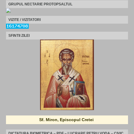
GRUPUL NECTARIE PROTOPSALTUL
VIZITE / VIZITATORI
SFINTII ZILEI
Sf. Miron, Episcopul Cretei
DICTATURA BIOMETRICA – PDF – LUCRARE PETRU VODA – CIVIC