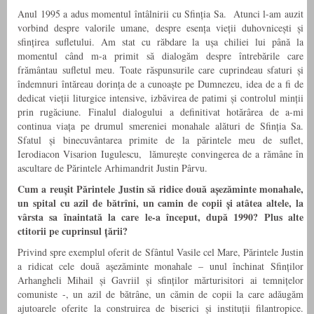
Anul 1995 a adus momentul întâlnirii cu Sfinția Sa. Atunci l-am auzit
vorbind despre valorile umane, despre esența vieții duhovnicești și
sfințirea sufletului. Am stat cu răbdare la ușa chiliei lui până la
momentul când m-a primit să dialogăm despre întrebările care
frământau sufletul meu. Toate răspunsurile care cuprindeau sfaturi și
îndemnuri întăreau dorința de a cunoaște pe Dumnezeu, idea de a fi de
dedicat vieții liturgice intensive, izbăvirea de patimi și controlul minții
prin rugăciune. Finalul dialogului a definitivat hotărârea de a-mi
continua viața pe drumul smereniei monahale alături de Sfinția Sa.
Sfatul și binecuvântarea primite de la părintele meu de suflet,
Ierodiacon Visarion Iugulescu, lămurește convingerea de a rămâne în
ascultare de Părintele Arhimandrit Justin Pârvu.
Cum a reușit Părintele Justin să ridice două așezăminte monahale,
un spital cu azil de bătrîni, un camin de copii și atâtea altele, la
vârsta sa înaintată la care le-a început, după 1990? Plus alte
ctitorii pe cuprinsul țării?
Privind spre exemplul oferit de Sfântul Vasile cel Mare, Părintele Justin
a ridicat cele două așezăminte monahale – unul închinat Sfinților
Arhangheli Mihail și Gavriil și sfinților mărturisitori ai temnițelor
comuniste -, un azil de bătrâne, un cămin de copii la care adăugăm
ajutoarele oferite la construirea de biserici și instituții filantropice.