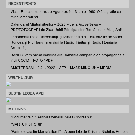
RECENT POSTS
Victor Roncea suprins de Agerpres în 13 iunie 1990: O fotografie cu
mine fotografiind
Calendarul Mărturisitorilor – 2023 – de la ActiveNews –
PDF/FOTOGRAFII de Ziua Unirii Principatelor Române. La Mulți Ani!
Fenomenul Piața Universității și Mineriada din 1990 văzute de Victor
Roncea și Nic Hanu. Interviuri la Radio Trinitas și Radio România
Actualități
BANI Guvern presa vândută din România campania de propagandă a
fricii COVID – FOTO / PDF
AMSTERDAM – 2.01. 2022 – AFP – MASS MINCIUNA MEDIA
WELTKULTUR
SUSTIN LEGEA APEI
MY LINKS
"Documente din Arhiva Corneliu Zelea Codreanu"
"MARTURISITORII"
"Parintele Justin Marturisitorul" – Album foto de Cristina Nichitus Roncea