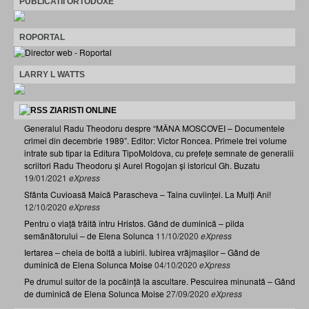
PUBLICATII ORTODOXE
ROPORTAL
LARRY L WATTS
ZIARISTI ONLINE
Generalul Radu Theodoru despre “MÂNA MOSCOVEI – Documentele
crimei din decembrie 1989”. Editor: Victor Roncea. Primele trei volume
intrate sub tipar la Editura TipoMoldova, cu prefețe semnate de generalii
scriitori Radu Theodoru și Aurel Rogojan și istoricul Gh. Buzatu
19/01/2021
eXpress
Sfânta Cuvioasă Maică Parascheva – Taina cuviinței. La Mulți Ani!
12/10/2020
eXpress
Pentru o viață trăită întru Hristos. Gând de duminică – pilda
semănătorului – de Elena Solunca
11/10/2020
eXpress
Iertarea – cheia de boltă a iubirii. Iubirea vrăjmașilor – Gând de
duminică de Elena Solunca Moise
04/10/2020
eXpress
Pe drumul suitor de la pocăință la ascultare. Pescuirea minunată – Gând
de duminică de Elena Solunca Moise
27/09/2020
eXpress