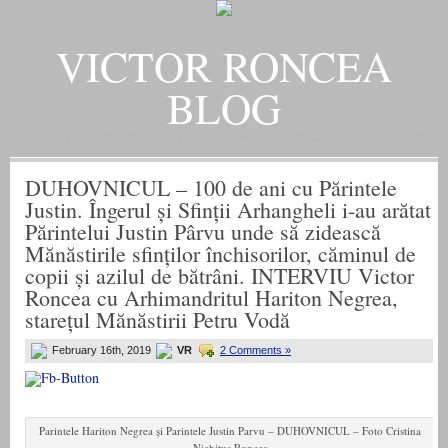
VICTOR RONCEA
BLOG
„ADEVARUL RAMANE, ORICARE AR FI SOARTA SLUJITORILOR SAI" – GH. I. B.
DUHOVNICUL – 100 de ani cu Părintele
Justin. Îngerul și Sfinții Arhangheli i-au arătat
Părintelui Justin Pârvu unde să zidească
Mănăstirile sfinților închisorilor, căminul de
copii și azilul de bătrâni. INTERVIU Victor
Roncea cu Arhimandritul Hariton Negrea,
starețul Mănăstirii Petru Vodă
February 16th, 2019
VR
2 Comments »
Parintele Hariton Negrea și Parintele Justin Parvu – DUHOVNICUL – Foto Cristina
Nichitus Roncea