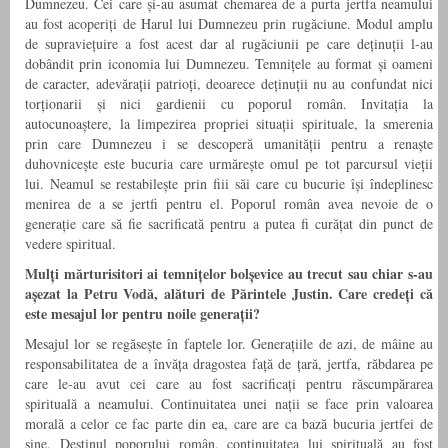
Dumnezeu. Cei care și-au asumat chemarea de a purta jertfa neamului
au fost acoperiți de Harul lui Dumnezeu prin rugăciune. Modul amplu
de supraviețuire a fost acest dar al rugăciunii pe care deținuții l-au
dobândit prin iconomia lui Dumnezeu. Temnițele au format și oameni
de caracter, adevărații patrioți, deoarece deținuții nu au confundat nici
torționarii și nici gardienii cu poporul român. Invitația la
autocunoaștere, la limpezirea propriei situații spirituale, la smerenia
prin care Dumnezeu i se descoperă umanității pentru a renaște
duhovnicește este bucuria care urmărește omul pe tot parcursul vieții
lui. Neamul se restabilește prin fiii săi care cu bucurie își îndeplinesc
menirea de a se jertfi pentru el. Poporul român avea nevoie de o
generație care să fie sacrificată pentru a putea fi curățat din punct de
vedere spiritual.
Mulți mărturisitori ai temnițelor bolșevice au trecut sau chiar s-au
așezat la Petru Vodă, alături de Părintele Justin. Care credeți că
este mesajul lor pentru noile generații?
Mesajul lor se regăsește în faptele lor. Generațiile de azi, de mâine au
responsabilitatea de a învăța dragostea față de țară, jertfa, răbdarea pe
care le-au avut cei care au fost sacrificați pentru răscumpărarea
spirituală a neamului. Continuitatea unei nații se face prin valoarea
morală a celor ce fac parte din ea, care are ca bază bucuria jertfei de
sine. Destinul poporului român, continuitatea lui spirituală au fost