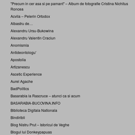
"Precum in cer asa si pe pamant" – Album de fotografie Cristina Nichitus
Roncea
Acvila – Pelerin Ortodox
Albastru de…
Alexandru Ursu-Bukowina
Alexandru Valentin Craciun
Anomismia
Antideontologu'
Apostolia
Artizanescu
Ascetic Experience
Aurel Agache
BadPolitics
Basarabia la Rascruce – atunci ca si acum
BASARABIA-BUCOVINA.INFO
Biblioteca Digitala Nationala
Bindiribli
Blog Nistru Prut – Istoricul de Veghe
Blogul lui Donkeypapuas