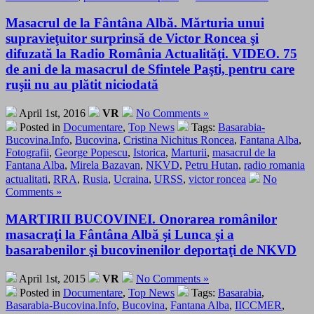
Masacrul de la Fântâna Albă. Mărturia unui
supravieţuitor surprinsă de Victor Roncea şi
difuzată la Radio România Actualităţi. VIDEO. 75
de ani de la masacrul de Sfintele Paşti, pentru care
ruşii nu au plătit niciodată
April 1st, 2016
VR
No Comments »
Posted in
Documentare
,
Top News
Tags:
Basarabia-
Bucovina.Info
,
Bucovina
,
Cristina Nichitus Roncea
,
Fantana Alba
,
Fotografii
,
George Popescu
,
Istorica
,
Marturii
,
masacrul de la
Fantana Alba
,
Mirela Bazavan
,
NKVD
,
Petru Hutan
,
radio romania
actualitati
,
RRA
,
Rusia
,
Ucraina
,
URSS
,
victor roncea
No
Comments »
MARTIRII BUCOVINEI. Onorarea românilor
masacraţi la Fântâna Albă şi Lunca şi a
basarabenilor şi bucovinenilor deportaţi de NKVD
April 1st, 2015
VR
No Comments »
Posted in
Documentare
,
Top News
Tags:
Basarabia
,
Basarabia-Bucovina.Info
,
Bucovina
,
Fantana Alba
,
IICCMER
,