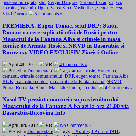
persona non grata
,
sbu
,
Sergiu Dan
,
sie
,
Simona Lazar
,
sri
,
svr
,
Ucraina
,
Valentin Tigau
,
Vama Siret
,
Vasile Ilica
,
victor roncea
,
Vlad Durnea
5 Comments »
PREMIERA. Eugen Tomac, seful DRP: Statul
Roman va cere explicatii oficiale Rusiei pentru
Masacrul de la Fantana Alba si crimele in masa
comise de Armata Rosie si NKVD in Basarabia si
Bucovina. VIDEO EXCLUSIV Ziaristi Online
April 4th, 2012
VR
4 Comments »
Posted in
Documentare
Tags:
armata rosie
,
Bucovina
,
cernauti
,
crimele comunismului
,
DRP
,
eugen tomac
,
Fantana Alba
,
KGB
,
manastirea putna
,
masacrul de la Fantana Alba
,
NKVD
,
Putna
,
Romania
,
Sfanta Manastire Putna
,
Ucraina
4 Comments »
Nasul TV prezinta marturia supravietuitorului
Masacrului de la Fantana Alba azi la ora 21.00 via
Basarabia-Bucovina.Info
April 3rd, 2012
VR
No Comments »
Posted in
Documentare
Tags:
1 Aprilie
,
1 Aprilie 1941
,