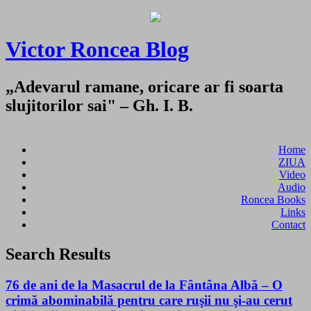
Victor Roncea Blog
„Adevarul ramane, oricare ar fi soarta
slujitorilor sai" – Gh. I. B.
Home
ZIUA
Video
Audio
Roncea Books
Links
Contact
Search Results
76 de ani de la Masacrul de la Fântâna Albă – O
crimă abominabilă pentru care ruşii nu şi-au cerut