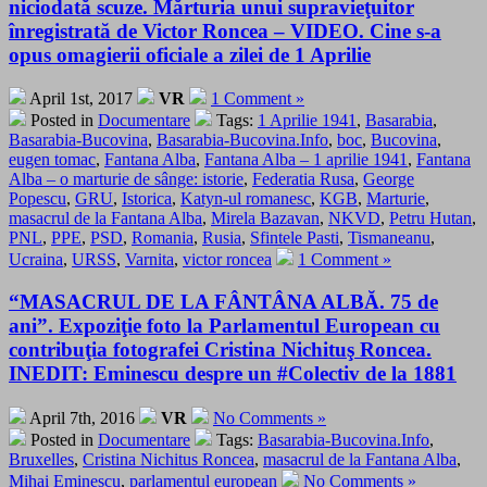
niciodată scuze. Mărturia unui supravieţuitor
înregistrată de Victor Roncea – VIDEO. Cine s-a
opus omagierii oficiale a zilei de 1 Aprilie
April 1st, 2017
VR
1 Comment »
Posted in
Documentare
Tags:
1 Aprilie 1941
,
Basarabia
,
Basarabia-Bucovina
,
Basarabia-Bucovina.Info
,
boc
,
Bucovina
,
eugen tomac
,
Fantana Alba
,
Fantana Alba – 1 aprilie 1941
,
Fantana
Alba – o marturie de sânge: istorie
,
Federatia Rusa
,
George
Popescu
,
GRU
,
Istorica
,
Katyn-ul romanesc
,
KGB
,
Marturie
,
masacrul de la Fantana Alba
,
Mirela Bazavan
,
NKVD
,
Petru Hutan
,
PNL
,
PPE
,
PSD
,
Romania
,
Rusia
,
Sfintele Pasti
,
Tismaneanu
,
Ucraina
,
URSS
,
Varnita
,
victor roncea
1 Comment »
“MASACRUL DE LA FÂNTÂNA ALBĂ. 75 de
ani”. Expoziţie foto la Parlamentul European cu
contribuţia fotografei Cristina Nichituş Roncea.
INEDIT: Eminescu despre un #Colectiv de la 1881
April 7th, 2016
VR
No Comments »
Posted in
Documentare
Tags:
Basarabia-Bucovina.Info
,
Bruxelles
,
Cristina Nichitus Roncea
,
masacrul de la Fantana Alba
,
Mihai Eminescu
,
parlamentul european
No Comments »