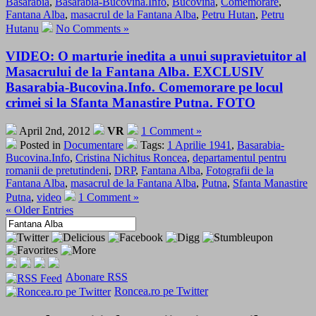
Basarabia
,
Basarabia-Bucovina.Info
,
Bucovina
,
Comemorare
,
Fantana Alba
,
masacrul de la Fantana Alba
,
Petru Hutan
,
Petru
Hutanu
No Comments »
VIDEO: O marturie inedita a unui supravietuitor al
Masacrului de la Fantana Alba. EXCLUSIV
Basarabia-Bucovina.Info. Comemorare pe locul
crimei si la Sfanta Manastire Putna. FOTO
April 2nd, 2012
VR
1 Comment »
Posted in
Documentare
Tags:
1 Aprilie 1941
,
Basarabia-
Bucovina.Info
,
Cristina Nichitus Roncea
,
departamentul pentru
romanii de pretutindeni
,
DRP
,
Fantana Alba
,
Fotografii de la
Fantana Alba
,
masacrul de la Fantana Alba
,
Putna
,
Sfanta Manastire
Putna
,
video
1 Comment »
« Older Entries
Abonare RSS
Roncea.ro pe Twitter