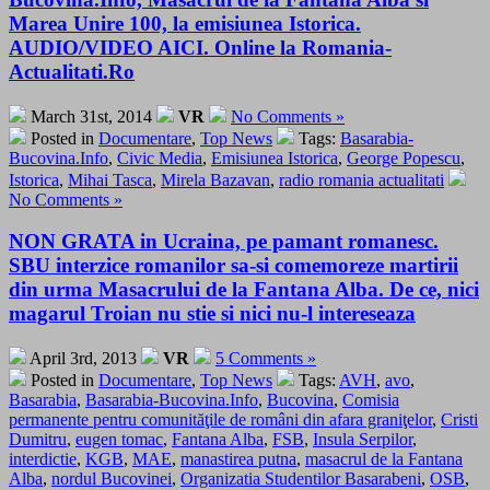
Marea Unire 100, la emisiunea Istorica.
AUDIO/VIDEO AICI. Online la Romania-
Actualitati.Ro
March 31st, 2014
VR
No Comments »
Posted in
Documentare
,
Top News
Tags:
Basarabia-
Bucovina.Info
,
Civic Media
,
Emisiunea Istorica
,
George Popescu
,
Istorica
,
Mihai Tasca
,
Mirela Bazavan
,
radio romania actualitati
No Comments »
NON GRATA in Ucraina, pe pamant romanesc.
SBU interzice romanilor sa-si comemoreze martirii
din urma Masacrului de la Fantana Alba. De ce, nici
magarul Troian nu stie si nici nu-l intereseaza
April 3rd, 2013
VR
5 Comments »
Posted in
Documentare
,
Top News
Tags:
AVH
,
avo
,
Basarabia
,
Basarabia-Bucovina.Info
,
Bucovina
,
Comisia
permanente pentru comunităţile de români din afara graniţelor
,
Cristi
Dumitru
,
eugen tomac
,
Fantana Alba
,
FSB
,
Insula Serpilor
,
interdictie
,
KGB
,
MAE
,
manastirea putna
,
masacrul de la Fantana
Alba
,
nordul Bucovinei
,
Organizatia Studentilor Basarabeni
,
OSB
,