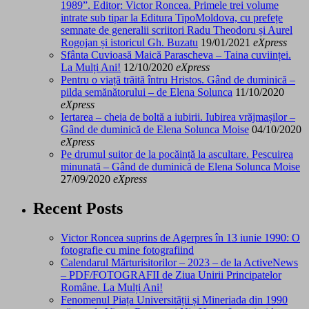
1989”. Editor: Victor Roncea. Primele trei volume
intrate sub tipar la Editura TipoMoldova, cu prefețe
semnate de generalii scriitori Radu Theodoru și Aurel
Rogojan și istoricul Gh. Buzatu
19/01/2021
eXpress
Sfânta Cuvioasă Maică Parascheva – Taina cuviinței.
La Mulți Ani!
12/10/2020
eXpress
Pentru o viață trăită întru Hristos. Gând de duminică –
pilda semănătorului – de Elena Solunca
11/10/2020
eXpress
Iertarea – cheia de boltă a iubirii. Iubirea vrăjmașilor –
Gând de duminică de Elena Solunca Moise
04/10/2020
eXpress
Pe drumul suitor de la pocăință la ascultare. Pescuirea
minunată – Gând de duminică de Elena Solunca Moise
27/09/2020
eXpress
Recent Posts
Victor Roncea suprins de Agerpres în 13 iunie 1990: O
fotografie cu mine fotografiind
Calendarul Mărturisitorilor – 2023 – de la ActiveNews
– PDF/FOTOGRAFII de Ziua Unirii Principatelor
Române. La Mulți Ani!
Fenomenul Piața Universității și Mineriada din 1990