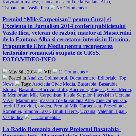
Katyn-ul romanesc
,
Lunca
,
masacrul de la Fantana Alba
,
Tismaneanu
,
Vasile Ilica
No Comments »
Premiul “Mile Carpenisan” pentru Curaj si
Excelenta in Jurnalism 2014 conferit publicistului
Vasile Ilica, veteran de razboi, martor al Masacrului
de la Fantana Alba si cercetator interzis in Ucraina.
Propunerile Civic Media pentru recuperarea
teritoriilor romanesti ocupate de URSS.
FOTO/VIDEO/INFO
May 5th, 2014
VR
11 Comments »
Posted in
Analize
,
Colimatorul
,
Documentare
,
Editoriale
,
Top
News
Tags:
Asociatia Civic Media
,
Basarabia
,
Basarabia
Istorica
,
Basarabia-Bucovina.Info
,
Bucovina
,
Bugeac
,
Civic Media
,
In Memoriam Mile Carpenisan
,
Insula Serpilor
,
Interzisi in Ucraina
,
MAE
,
Maramures
,
masacrul de la Fantana Alba
,
mile carpenisan
,
nordul Bucovinei
,
oradea
,
Premiul Mile Carpenisan
,
Presedintele
Romaniei
,
Simona Lazar
,
Tinutul Herta
,
Ucraina
,
Valentin Tigau
,
Vasile Ilica
11 Comments »
La Radio Romania despre Proiectul Basarabia-
Bucovina.Info, Masacrul de la Fantana Alba si