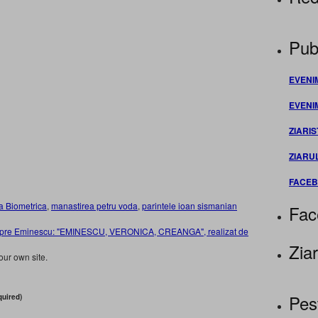
Publ
EVENI
EVENI
ZIARIS
ZIARU
FACE
a Biometrica
,
manastirea petru voda
,
parintele ioan sismanian
Fac
espre Eminescu: "EMINESCU, VERONICA, CREANGA", realizat de
Ziar
our own site.
Pes
uired)