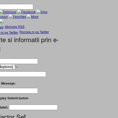
Abonare RSS
Roncea.ro pe Twitter
te si informatii prin e-
l
'>
 Message:
play Submit button
label:
actor Șef