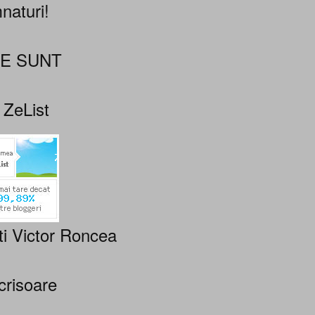
naturi!
NE SUNT
 ZeList
ti Victor Roncea
crisoare