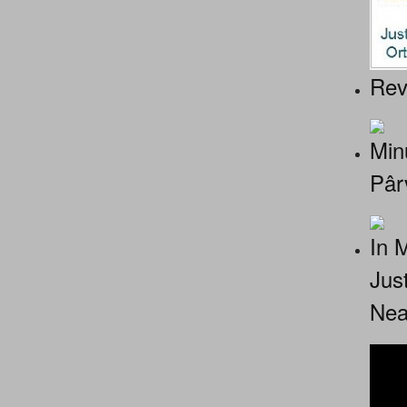
Rev
Minu
Pâr
In 
Jus
Nea