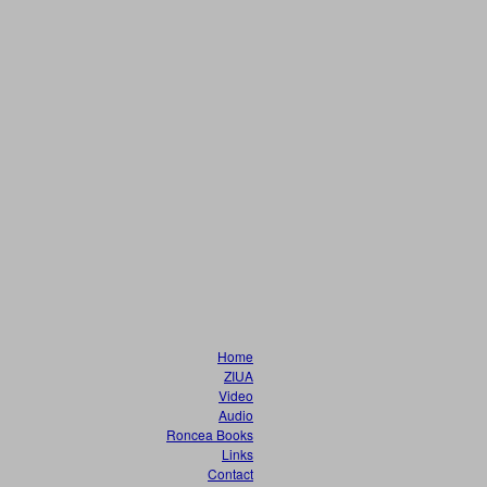
Home
ZIUA
Video
Audio
Roncea Books
Links
Contact