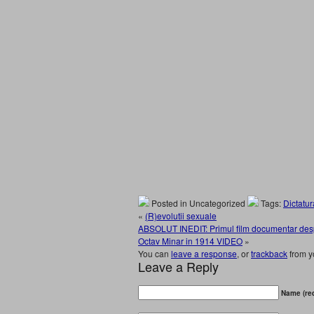
Posted in Uncategorized
Tags:
Dictatur
«
(R)evolutii sexuale
ABSOLUT INEDIT: Primul film documentar d
Octav Minar in 1914 VIDEO
»
You can
leave a response
, or
trackback
from y
Leave a Reply
Name (req