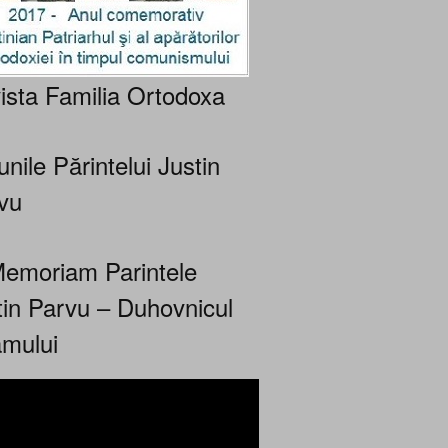
ista Familia Ortodoxa
nile Părintelui Justin
vu
Memoriam Parintele
tin Parvu – Duhovnicul
mului