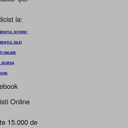
icist la:
MENTUL ISTORIC
MENTUL ZILEI
TI ONLINE
L BURSA
BOOK
ebook
isti Online
te 15.000 de