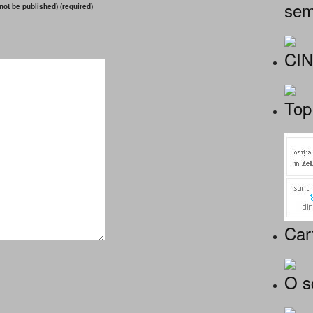
sem
 not be published) (required)
CI
Top
Car
O s