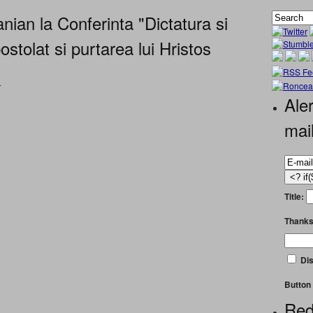
an la Conferinta "Dictatura si
ostolat si purtarea lui Hristos
»
Aler
mai
Title:
Thanks
Dis
Button 
Red