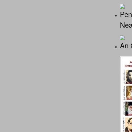
Pen
Nea
An 