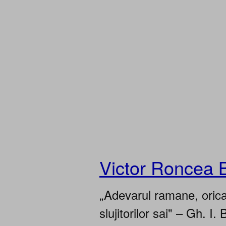
Victor Roncea 
„Adevarul ramane, oricar
slujitorilor sai" – Gh. I. 