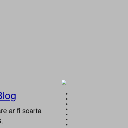
Blog
e ar fi soarta
B.