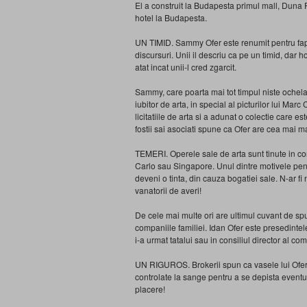
El a construit la Budapesta primul mall, Duna Pl
hotel la Budapesta.
UN TIMID. Sammy Ofer este renumit pentru faptul
discursuri. Unii il descriu ca pe un timid, dar h
atat incat unii-l cred zgarcit.
Sammy, care poarta mai tot timpul niste ochel
iubitor de arta, in special al picturilor lui M
licitatiile de arta si a adunat o colectie care 
fostii sai asociati spune ca Ofer are cea mai m
TEMERI. Operele sale de arta sunt tinute in con
Carlo sau Singapore. Unul dintre motivele pe
deveni o tinta, din cauza bogatiei sale. N-ar fi
vanatorii de averi!
De cele mai multe ori are ultimul cuvant de spus
companiile familiei. Idan Ofer este presedint
i-a urmat tatalui sau in consiliul director al 
UN RIGUROS. Brokerii spun ca vasele lui Ofer 
controlate la sange pentru a se depista eventual
placere!