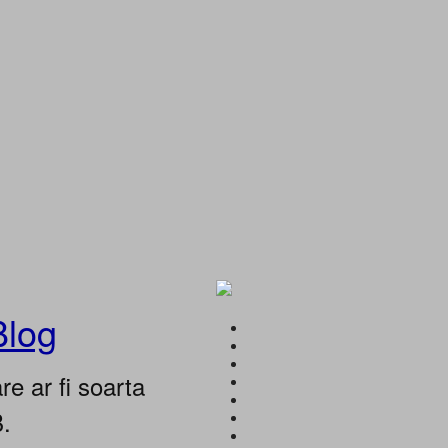
Blog
e ar fi soarta
B.