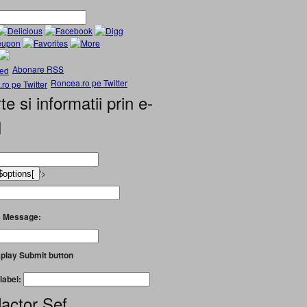
Abonare RSS
Roncea.ro pe Twitter
te si informatii prin e-
l
'>
 Message:
play Submit button
label:
actor Șef