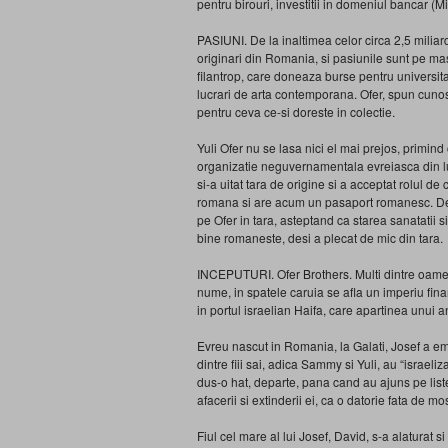
pentru birouri, investitii in domeniul bancar (M
PASIUNI. De la inaltimea celor circa 2,5 miliarde
originari din Romania, si pasiunile sunt pe m
filantrop, care doneaza burse pentru universit
lucrari de arta contemporana. Ofer, spun cunos
pentru ceva ce-si doreste in colectie.
Yuli Ofer nu se lasa nici el mai prejos, primin
organizatie neguvernamentala evreiasca din lume
si-a uitat tara de origine si a acceptat rolul de
romana si are acum un pasaport romanesc. De a
pe Ofer in tara, asteptand ca starea sanatatii 
bine romaneste, desi a plecat de mic din tara.
INCEPUTURI. Ofer Brothers. Multi dintre oamen
nume, in spatele caruia se afla un imperiu fina
in portul israelian Haifa, care apartinea unui
Evreu nascut in Romania, la Galati, Josef a emi
dintre fiii sai, adica Sammy si Yuli, au “israeli
dus-o hat, departe, pana cand au ajuns pe listel
afacerii si extinderii ei, ca o datorie fata de mo
Fiul cel mare al lui Josef, David, s-a alaturat s