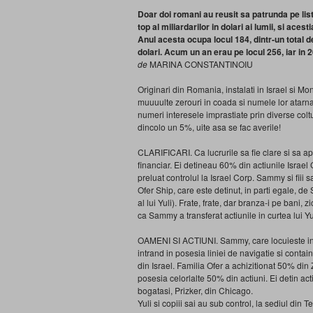
Doar doi romani au reusit sa patrunda pe lis
top al miliardarilor in dolari ai lumii, si acesti
Anul acesta ocupa locul 184, dintr-un total de 
dolari. Acum un an erau pe locul 256, iar in 
de
MARINA CONSTANTINOIU
Originari din Romania, instalati in Israel si Mo
muuuulte zerouri in coada si numele lor atarna
numeri interesele imprastiate prin diverse colt
dincolo un 5%, uite asa se fac averile!
CLARIFICARI. Ca lucrurile sa fie clare si sa apar
financiar. Ei detineau 60% din actiunile Israel 
preluat controlul la Israel Corp. Sammy si fiii 
Ofer Ship, care este detinut, in parti egale, de
al lui Yuli). Frate, frate, dar branza-i pe bani,
ca Sammy a transferat actiunile in curtea lui Y
OAMENI SI ACTIUNI. Sammy, care locuieste in Mo
intrand in posesia liniei de navigatie si contain
din Israel. Familia Ofer a achizitionat 50% din
posesia celorlalte 50% din actiuni. Ei detin ac
bogatasi, Prizker, din Chicago.
Yuli si copiii sai au sub control, la sediul din 