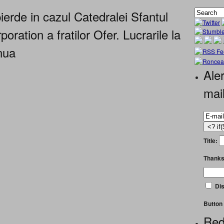
de in cazul Catedralei Sfantul
oration a fratilor Ofer. Lucrarile la
nua
Aler
mai
Title:
Thanks
Dis
Button 
Red