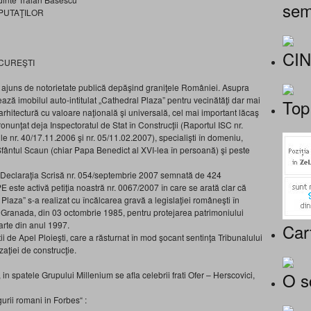
sem
PUTAŢILOR
CI
UCUREŞTI
 a ajuns de notorietate publică depăşind graniţele României. Asupra
creează imobilul auto-intitulat „Cathedral Plaza” pentru vecinătăţi dar mai
Top
rhitectură cu valoare naţională şi universală, cel mai important lăcaş
onunţat deja Inspectoratul de Stat în Construcţii (Raportul ISC nr.
 nr. 40/17.11.2006 şi nr. 05/11.02.2007), specialişti în domeniu,
, Sfântul Scaun (chiar Papa Benedict al XVI-lea în persoană) şi peste
n Declaraţia Scrisă nr. 054/septembrie 2007 semnată de 424
E este activă petiţia noastră nr. 0067/2007 în care se arată clar că
Plaza” s-a realizat cu încălcarea gravă a legislaţiei româneşti în
 Granada, din 03 octombrie 1985, pentru protejarea patrimoniului
arte din anul 1997.
Car
ii de Apel Ploieşti, care a răsturnat în mod şocant sentinţa Tribunalului
aţiei de construcţie.
O s
in spatele Grupului Millenium se afla celebrii frati Ofer – Herscovici,
gurii romani in Forbes“ :