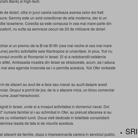
izrahi Bank) si high-tech.
 de dolari, cifra in jurul careia oscileaza averea celor doi frati
asura: Sammy este un avid colectionar de arta moderna, dar si un
atile israeliene. Colectia sa este compusa in cea mai mare parte din
catorii, nu ezita sa semneze cecuri de 20 de milioane de dolari
d chiar si un premiu de la B’nai B’rith (cea mai veche si cea mai mare
) pentru activitatile sale filantropice si umanitare. In plus, Yuli nu
 consul onorific al Romaniei in Israel. El si-a redobandit cetatenia
ltfel, Ambasada noastra din Israel se straduieste, acum, sa-l aduca
si mai ales agenda incarcata sa i-o permita acestuia. Yuli Ofer vorbeste
ii de afaceri au avut de-a face sau macar au auzit despre acest
nciar. Grupul a pornit de jos, de la o afacere mica, un birou comercial
 anume Josef Herschovici.
grat in Israel, unde si-a inceput activitatea in domeniul naval. Doi
zat“ numele familiei si l-au schimbat in Ofer, au preluat afacerea si au
e cu miliardarii lumii. Doua vieti dedicate in totalitate consolidarii
stenirea lasata de tata si de visurile acestuia.
SRI
i el afacerii de familie, dupa o impresionanta cariera in serviciul public,