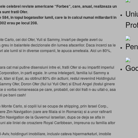
tele celebrei reviste americane “Forbes“, care, anual, realizeaza un
Uniu
a sunt fratii Ofer.
584, in topul bogatasilor lumii, care ia in calcul numai miliardarii in
Prof
2002 erau pe locul 208.
nte Carlo, cei doi Ofer, Yuli si Sammy, invart pe degete averi cu
Pen
 greu in balantele decizionale din lumea afacerilor. Daca incerci sa le
uri ale lumii si in diverse companii, te apuca ameteala. Aici un 80%,
Goo
a cat mai putine disensiuni intre ei, fratii Ofer si-au impartit imperiul
Corporation, in parti egale. In urma intelegerii, familia lui Sammy a
sai, Idan si Eyal, au obtinut 80% din actiuni, restul revenind Holdingului
 Sammy Ofer, Doron Ofer (fiul lui Yuli Ofer) si Ehud Angel (fostul ginere
 zice o vorba romaneasca pe care, probabil, cei doi frati n-au uitat-o, asa
uli pe bani cash!
nte Carlo, si copiii lui se ocupa de shipping, prin Israel Corp.,
ere Zim Navigation (care are filiala si in Romania) si a unor rafinarii
 Zim Navigation de la Guvernul israelian, dupa ce deja se afla in
tiuni ale liniei de croaziere Royal Caribbean, impreuna cu familia altor
Tel-Aviv, holdinguri imobiliare, inclusiv cateva hipermarketuri, imobile