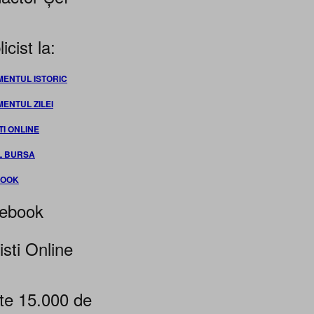
icist la:
MENTUL ISTORIC
MENTUL ZILEI
TI ONLINE
L BURSA
BOOK
ebook
isti Online
te 15.000 de