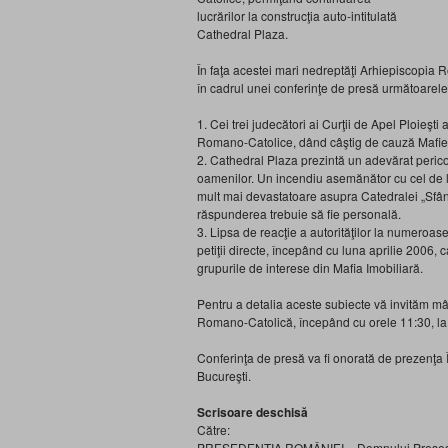
lucrărilor la construcţia auto-intitulată
Cathedral Plaza.
În faţa acestei mari nedreptăţi Arhiepiscopia 
în cadrul unei conferinţe de presă următoarele
1. Cei trei judecători ai Curţii de Apel Ploieşti
Romano-Catolice, dând câştig de cauză Mafiei
2. Cathedral Plaza prezintă un adevărat pericol
oamenilor. Un incendiu asemănător cu cel de 
mult mai devastatoare asupra Catedralei „Sfântul
răspunderea trebuie să fie personală.
3. Lipsa de reacţie a autorităţilor la numeroas
petiţii directe, începând cu luna aprilie 2006, 
grupurile de interese din Mafia Imobiliară.
Pentru a detalia aceste subiecte vă invităm mâ
Romano-Catolică, începând cu orele 11:30, la se
Conferinţa de presă va fi onorată de prezenţa Î
Bucureşti.
Scrisoare deschisă
Către:
PREŞEDENŢIA ROMÂNIEI – Domnului Preşedi