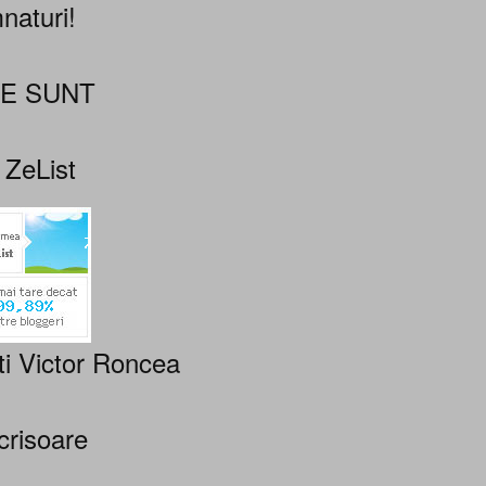
naturi!
NE SUNT
 ZeList
ti Victor Roncea
crisoare