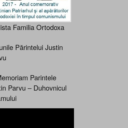
ista Familia Ortodoxa
nile Părintelui Justin
vu
Memoriam Parintele
tin Parvu – Duhovnicul
mului