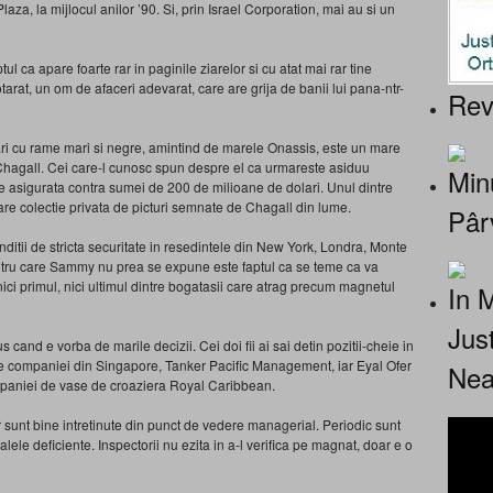
aza, la mijlocul anilor ’90. Si, prin Israel Corporation, mai au si un
 ca apare foarte rar in paginile ziarelor si cu atat mai rar tine
otarat, un om de afaceri adevarat, care are grija de banii lui pana-ntr-
Rev
ari cu rame mari si negre, amintind de marele Onassis, este un mare
arc Chagall. Cei care-l cunosc spun despre el ca urmareste asiduu
Minu
este asigurata contra sumei de 200 de milioane de dolari. Unul dintre
are colectie privata de picturi semnate de Chagall din lume.
Pâr
ditii de stricta securitate in resedintele din New York, Londra, Monte
ntru care Sammy nu prea se expune este faptul ca se teme ca va
 nici primul, nici ultimul dintre bogatasii care atrag precum magnetul
In 
Jus
 cand e vorba de marile decizii. Cei doi fii ai sai detin pozitii-cheie in
ele companiei din Singapore, Tanker Pacific Management, iar Eyal Ofer
Nea
companiei de vase de croaziera Royal Caribbean.
sunt bine intretinute din punct de vedere managerial. Periodic sunt
ele deficiente. Inspectorii nu ezita in a-l verifica pe magnat, doar e o