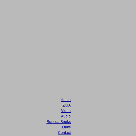
Home
ZIUA
Video
Audio
Roncea Books
Links
Contact