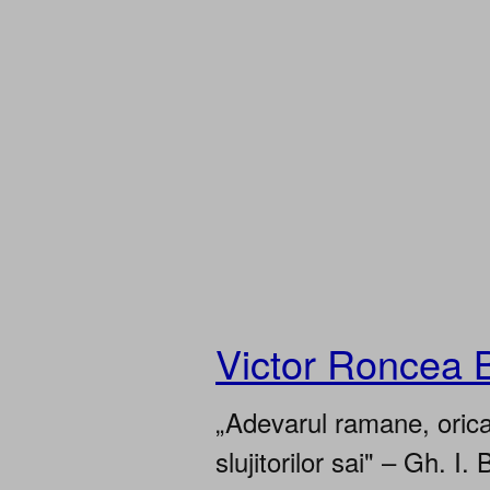
Victor Roncea 
„Adevarul ramane, oricar
slujitorilor sai" – Gh. I. 