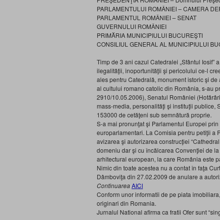
PARLAMENTULUI ROMÂNIEI – CAMERA DE
PARLAMENTUL ROMÂNIEI – SENAT
GUVERNULUI ROMÂNIEI
PRIMĂRIA MUNICIPIULUI BUCUREŞTI
CONSILIUL GENERAL AL MUNICIPIULUI B
Timp de 3 ani cazul Catedralei „Sfântul Iosif”
ilegalităţii, inoportunităţii şi pericolului ce-l 
ales pentru Catedrală, monument istoric şi de a
al cultului romano catolic din România, s-au pr
2910/10.05.2006), Senatul României (Hotărârile
mass-media, personalităţi şi instituţii publice
153000 de cetăţeni sub semnătură proprie.
S-a mai pronunţat şi Parlamentul Europei pri
europarlamentari. La Comisia pentru petiţii a P
avizarea şi autorizarea construcţiei “Cathedral 
domeniu dar şi cu încălcarea Convenţiei de la
arhitectural european, la care România este p
Nimic din toate acestea nu a contat în faţa Curt
Dâmboviţa din 27.02.2009 de anulare a autoriz
Continuarea
AICI
Conform unor informatii de pe piata imobiliara, 
originari din Romania.
Jurnalul National afirma ca fratii Ofer sunt “sin