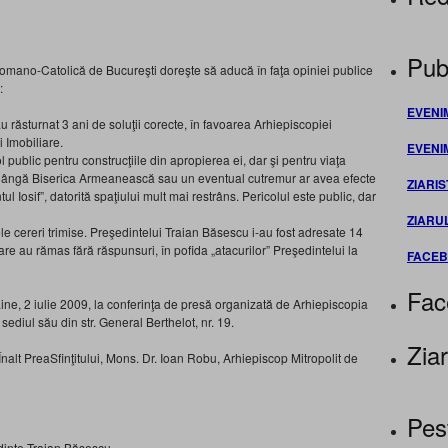
Publ
Romano-Catolică de Bucureşti doreşte să aducă în faţa opiniei publice
:
EVENI
 au răsturnat 3 ani de soluţii corecte, în favoarea Arhiepiscopiei
 Imobiliare.
EVENI
 public pentru construcţiile din apropierea ei, dar şi pentru viaţa
lângă Biserica Armeanească sau un eventual cutremur ar avea efecte
ZIARIS
 Iosif”, datorită spaţiului mult mai restrâns. Pericolul este public, dar
ZIARU
ele cereri trimise. Preşedintelui Traian Băsescu i-au fost adresate 14
care au rămas fără răspunsuri, în pofida „atacurilor” Preşedintelui la
FACE
Fac
ine, 2 iulie 2009, la conferinţa de presă organizată de Arhiepiscopia
diul său din str. General Berthelot, nr. 19.
Ziar
nalt PreaSfinţitului, Mons. Dr. Ioan Robu, Arhiepiscop Mitropolit de
Pes
nte Traian Băsescu