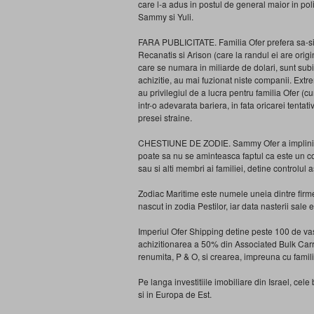
care l-a adus in postul de general maior in pol
Sammy si Yuli.
FARA PUBLICITATE. Familia Ofer prefera sa-si tin
Recanatis si Arison (care la randul ei are orig
care se numara in miliarde de dolari, sunt sub
achizitie, au mai fuzionat niste companii. Extre
au privilegiul de a lucra pentru familia Ofer (
intr-o adevarata bariera, in fata oricarei tentat
presei straine.
CHESTIUNE DE ZODIE. Sammy Ofer a implinit 82
poate sa nu se aminteasca faptul ca este un col
sau si alti membri ai familiei, detine controlul
Zodiac Maritime este numele uneia dintre firmel
nascut in zodia Pestilor, iar data nasterii sale 
Imperiul Ofer Shipping detine peste 100 de vase,
achizitionarea a 50% din Associated Bulk Carri
renumita, P & O, si crearea, impreuna cu famil
Pe langa investitiile imobiliare din Israel, cel
si in Europa de Est.