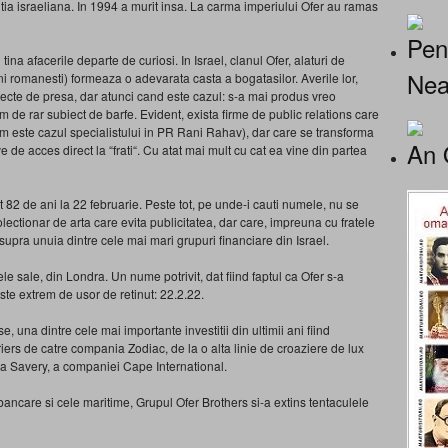
itia israeliana. In 1994 a murit insa. La carma imperiului Ofer au ramas
Pen
a afacerile departe de curiosi. In Israel, clanul Ofer, alaturi de
Nea
ini romanesti) formeaza o adevarata casta a bogatasilor. Averile lor,
iecte de presa, dar atunci cand este cazul: s-a mai produs vreo
m de rar subiect de barfe. Evident, exista firme de public relations care
cum este cazul specialistului in PR Rani Rahav), dar care se transforma
An 
ive de acces direct la “frati“. Cu atat mai mult cu cat ea vine din partea
 de ani la 22 februarie. Peste tot, pe unde-i cauti numele, nu se
ectionar de arta care evita publicitatea, dar care, impreuna cu fratele
 asupra unuia dintre cele mai mari grupuri financiare din Israel.
e sale, din Londra. Un nume potrivit, dat fiind faptul ca Ofer s-a
este extrem de usor de retinut: 22.2.22.
 una dintre cele mai importante investitii din ultimii ani fiind
ers de catre compania Zodiac, de la o alta linie de croaziere de lux
ia Savery, a companiei Cape International.
e bancare si cele maritime, Grupul Ofer Brothers si-a extins tentaculele