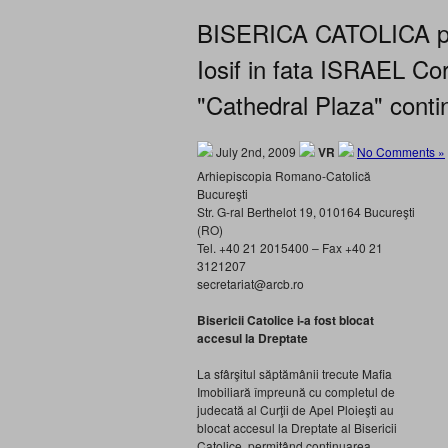
BISERICA CATOLICA pier
Iosif in fata ISRAEL Corp
"Cathedral Plaza" conti
July 2nd, 2009
VR
No Comments »
Arhiepiscopia Romano-Catolică
Bucureşti
Str. G-ral Berthelot 19, 010164 Bucureşti
(RO)
Tel. +40 21 2015400 – Fax +40 21
3121207
secretariat@arcb.ro
Bisericii Catolice i-a fost blocat
accesul la Dreptate
La sfârşitul săptămânii trecute Mafia
Imobiliară împreună cu completul de
judecată al Curţii de Apel Ploieşti au
blocat accesul la Dreptate al Bisericii
Catolice, permiţând continuarea