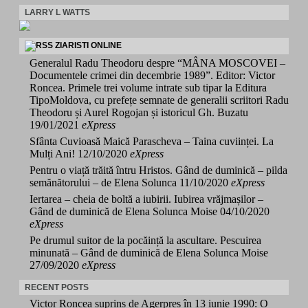
LARRY L WATTS
ZIARISTI ONLINE
Generalul Radu Theodoru despre “MÂNA MOSCOVEI –
Documentele crimei din decembrie 1989”. Editor: Victor
Roncea. Primele trei volume intrate sub tipar la Editura
TipoMoldova, cu prefețe semnate de generalii scriitori Radu
Theodoru și Aurel Rogojan și istoricul Gh. Buzatu
19/01/2021
eXpress
Sfânta Cuvioasă Maică Parascheva – Taina cuviinței. La
Mulți Ani!
12/10/2020
eXpress
Pentru o viață trăită întru Hristos. Gând de duminică – pilda
semănătorului – de Elena Solunca
11/10/2020
eXpress
Iertarea – cheia de boltă a iubirii. Iubirea vrăjmașilor –
Gând de duminică de Elena Solunca Moise
04/10/2020
eXpress
Pe drumul suitor de la pocăință la ascultare. Pescuirea
minunată – Gând de duminică de Elena Solunca Moise
27/09/2020
eXpress
RECENT POSTS
Victor Roncea suprins de Agerpres în 13 iunie 1990: O