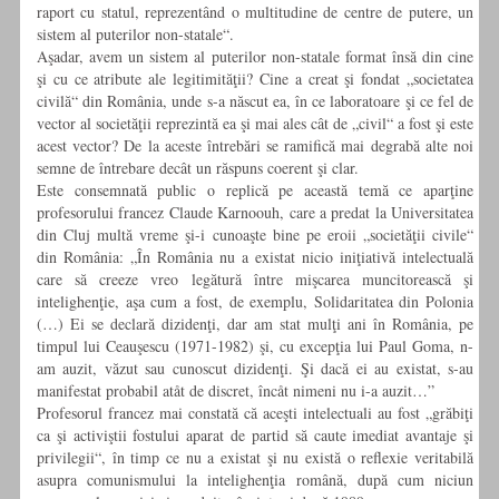
raport cu statul, reprezentând o multitudine de centre de putere, un
sistem al puterilor non-statale“.
Aşadar, avem un sistem al puterilor non-statale format însă din cine
şi cu ce atribute ale legitimităţii? Cine a creat şi fondat „societatea
civilă“ din România, unde s-a născut ea, în ce laboratoare şi ce fel de
vector al societăţii reprezintă ea şi mai ales cât de „civil“ a fost şi este
acest vector? De la aceste întrebări se ramifică mai degrabă alte noi
semne de întrebare decât un răspuns coerent şi clar.
Este consemnată public o replică pe această temă ce aparţine
profesorului francez Claude Karnoouh, care a predat la Universitatea
din Cluj multă vreme şi-i cunoaşte bine pe eroii „societăţii civile“
din România: „În România nu a existat nicio iniţiativă intelectuală
care să creeze vreo legătură între mişcarea muncitorească şi
intelighenţie, aşa cum a fost, de exemplu, Solidaritatea din Polonia
(…) Ei se declară dizidenţi, dar am stat mulţi ani în România, pe
timpul lui Ceauşescu (1971-1982) şi, cu excepţia lui Paul Goma, n-
am auzit, văzut sau cunoscut dizidenţi. Şi dacă ei au existat, s-au
manifestat probabil atåt de discret, încåt nimeni nu i-a auzit…”
Profesorul francez mai constată că aceşti intelectuali au fost „grăbiţi
ca şi activiştii fostului aparat de partid să caute imediat avantaje şi
privilegii“, în timp ce nu a existat şi nu există o reflexie veritabilă
asupra comunismului la intelighenţia română, după cum niciun