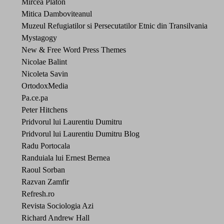
Mircea Platon
Mitica Damboviteanul
Muzeul Refugiatilor si Persecutatilor Etnic din Transilvania
Mystagogy
New & Free Word Press Themes
Nicolae Balint
Nicoleta Savin
OrtodoxMedia
Pa.ce.pa
Peter Hitchens
Pridvorul lui Laurentiu Dumitru
Pridvorul lui Laurentiu Dumitru Blog
Radu Portocala
Randuiala lui Ernest Bernea
Raoul Sorban
Razvan Zamfir
Refresh.ro
Revista Sociologia Azi
Richard Andrew Hall