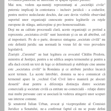
Mai nou, vedem aşa-numiţi reprezentanţi ai „societăţii civile“
puternic implicaţi în contestarea – inclusiv juridică – a codurilor,
pentru motive nedeclarate deschis, dar care devin vizibile observând
suportul unor organizaţii cunoscute pentru legăturile cu reţele
europene de stânga, anticreştine şi pro-homosexualitate.
Deşi nu au calitate procesuală clară, aceste organizaţii ce pretind a
reprezenta „societatea civilă“ sunt înzestrate şi cu un alt abtribut, cel
al imposturii. Pe de o parte, deoarece sintagma „societate civilă“ nu
este definită juridic sau normată în vreun fel de vreo prevedere
legislativă.
Ziariştii „Curentul“ au luat legătura cu avocatul Cătălin Predoiu,
ministru al Justiţiei, pentru a ne edifica asupra termenului şi pentru a
afla dacă există un text de lege ce delimitează şi stabileşte cine anume
este „societatea civilă“ în România şi ce atribute juridice încarcă
acest termen. La aceste întrebări, domnia sa ne-a comunicat că
termenul apare în „vechiul Cod Civil într-o manieră pe alocuri
desuetă“ doar pentru a diferenţia distincţia dintre societate
comercială şi societate civilă ca entitate ne-comercială – relaţie dintre
mai multe persoane care se asociază în vederea atingerii unor scopuri
sau interese comune.
Şi senatorul Iulian Urban, avocat şi vicepreşedinte al Comisiei
Juridice a Senatului, ne-a confirmat faptul că nu se poate defini