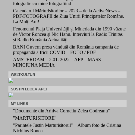
fotografie cu mine fotografiind
Calendarul Mărturisitorilor – 2023 – de la ActiveNews –
PDF/FOTOGRAFII de Ziua Unirii Principatelor Române.
La Mulți Ani!
Fenomenul Piața Universității și Mineriada din 1990 văzute
de Victor Roncea și Nic Hanu. Interviuri la Radio Trinitas
și Radio România Actualități
BANI Guvern presa vândută din România campania de
propagandă a fricii COVID – FOTO / PDF
AMSTERDAM – 2.01. 2022 – AFP – MASS
MINCIUNA MEDIA
WELTKULTUR
SUSTIN LEGEA APEI
MY LINKS
"Documente din Arhiva Corneliu Zelea Codreanu"
"MARTURISITORII"
"Parintele Justin Marturisitorul" – Album foto de Cristina
Nichitus Roncea