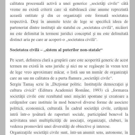
calitatea procesuală activă a unei generice „societăţi civile“ câtă
vreme nu există criterii care să stabilească cine anume reprezintă
această entitate şi din ce organizaţii este formată societatea
respectivă. Deşi în anumite texte de lege se specifică ideea de
parteneriat dintre instituţii ale statului cu „societatea civilă“, nicăieri
nu este delimitat în termeni juridici conceptul şi nu este delimitată
distinct aria pe care ar acoperi-o „societatea civilă“.
Societatea civilă – „sistem al puterilor non-statale“
Pe scurt, definirea clară a grupării care este acoperită generic de acest
termen nu există în sens juridic şi nici nu se regăseşte în vreun text
de lege vreo aproximare măcar, o listă sau un număr de organizaţii
care au sau nu calitatea de a purta flamura „societăţii civile“.
Sergiu Tamaş scrie în „Dicţionar politic. Instituţiile democraţiei şi
cultura civică“ (Editura Academiei Române, 1993) că „formarea
societăţii civile este rezultatul unei mişcări spontane şi creatoare a
cetăţenilor care instituie în mod benevol diverse forme de asociere
politică, economică, culturală. În cadrul societăţii civile, cetăţenii
intră într-o ţesătură de raporturi sociale, participând benevol la
activitatea unei multiplicităţi de asociaţii, organizaţii, cluburi, în
vederea promovării unei diversităţi de obiective şi interese.
Organizaţiile societăţii civile sunt, într-un anumit sens, autonome, în