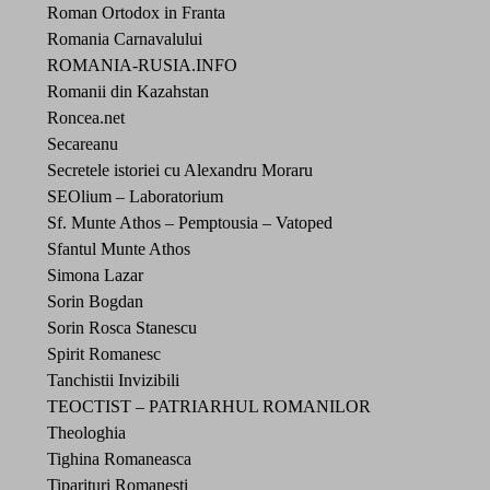
Roman Ortodox in Franta
Romania Carnavalului
ROMANIA-RUSIA.INFO
Romanii din Kazahstan
Roncea.net
Secareanu
Secretele istoriei cu Alexandru Moraru
SEOlium – Laboratorium
Sf. Munte Athos – Pemptousia – Vatoped
Sfantul Munte Athos
Simona Lazar
Sorin Bogdan
Sorin Rosca Stanescu
Spirit Romanesc
Tanchistii Invizibili
TEOCTIST – PATRIARHUL ROMANILOR
Theologhia
Tighina Romaneasca
Tiparituri Romanesti