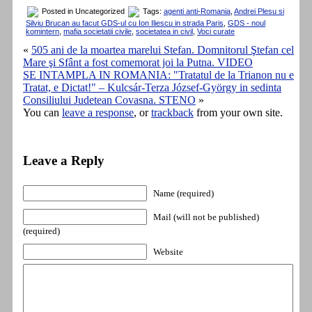
Posted in Uncategorized
Tags:
agenti anti-Romania
,
Andrei Plesu si
Silviu Brucan au facut GDS-ul cu Ion Iliescu in strada Paris
,
GDS - noul
komintern
,
mafia societatii civile
,
societatea in civil
,
Voci curate
«
505 ani de la moartea marelui Stefan. Domnitorul Ştefan cel
Mare şi Sfânt a fost comemorat joi la Putna. VIDEO
SE INTAMPLA IN ROMANIA: "Tratatul de la Trianon nu e
Tratat, e Dictat!" – Kulcsár-Terza József-György in sedinta
Consiliului Judetean Covasna. STENO
»
You can
leave a response
, or
trackback
from your own site.
Leave a Reply
Name (required)
Mail (will not be published)
(required)
Website