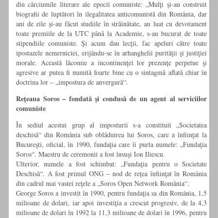
din cârciumile literare ale epocii comuniste: „Mulţi şi-au construit
biografii de luptători în ilegalitatea anticomunistă din România, dar
ani de zile şi-au făcut studiile în străinătate, au luat cu devotament
toate premiile de la UTC până la Academie, s-au bucurat de toate
stipendiile comuniste. Şi acum dau lecţii, fac apeluri către toate
ipostazele nemerniciei, erijându-se în arhanghelii purităţii şi justiţiei
morale. Această lăcomie a incontinenţei lor prezenţe perpetue şi
agresive ar putea fi numită foarte bine cu o sintagmă aflată chiar în
doctrina lor – „impostura de anvergură“.
Reţeaua Soros – fondată şi condusă de un agent al serviciilor
comuniste
În sediul acestui grup al imposturii s-a constituit „Societatea
deschisă“ din România sub oblăduirea lui Soros, care a înfiinţat la
Bucureşti, oficial, în 1990, fundaţia care îi purta numele: „Fundaţia
Soros“. Maestru de ceremonii a fost însuşi Ion Iliescu.
Ulterior, numele a fost schimbat: „Fundaţia pentru o Societate
Deschisă“. A fost primul ONG – nod de reţea înfiinţat în România
din cadrul mai vastei reţele a „Soros Open Network România“.
George Soros a investit în 1990, pentru fundaţia sa din Romånia, 1,5
milioane de dolari, iar apoi investiţia a crescut progresiv, de la 4,3
milioane de dolari în 1992 la 11,3 milioane de dolari în 1996, pentru