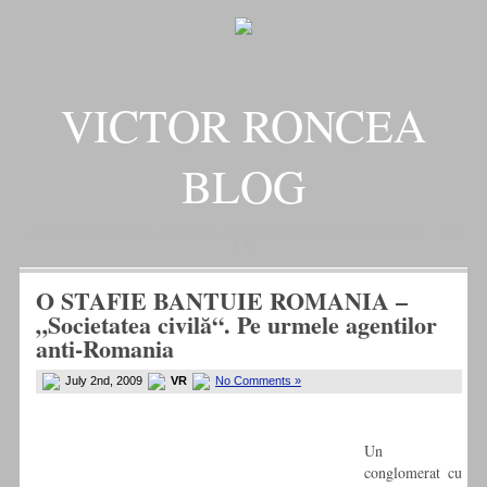
VICTOR RONCEA
BLOG
„ADEVARUL RAMANE, ORICARE AR FI SOARTA SLUJITORILOR SAI" – GH.
I. B.
O STAFIE BANTUIE ROMANIA –
„Societatea civilă“. Pe urmele agentilor
anti-Romania
July 2nd, 2009
VR
No Comments »
Un
conglomerat cu