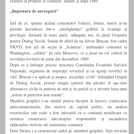
examen al propriei ei conduite, înainte şi după 1989.
„Impostura de anvergură“
Iată de ce, spunea acelaşi comentator francez, lumea, tinerii şi-au
pierdut încrederea într-o „intelighenţie“ grăbită la avantaje şi
privilegii, formată în mare parte, adăugăm noi, în jurul Grupului
pentru Dialog Social, fondat de altfel de un Silviu Brucan, fost cadru
NKVD, fost şef de secţie la „Scånteia“, ambasador comunist la
Washington, „călător“ pe ruta Moscova, ce a jucat un rol central în
revoluţia-lovitură de palat din decembrie 1989.
După ce a înfiinţat practic structura Consiliului Frontului Salvării
Naţionale, organism de inspiraţie sovietică şi cu agenţi sovietici la
vârf, Brucan s-a aplecat şi asupra „societăţii civile“ înfiinţând Grupul
de Dialog Social, primul mugur (putred din păcate) al aşa-zisei
alternative civile la puterea de stat şi de partid ce a devenit baza unui
„sistem al puterilor non-statale“.
Membrii grupării s-au opintit pentru început să încerce confiscarea
anticomunismului, din motive de capital politic, iar analiza
resorturilor sale reale a fost înlocuită cu o continuă mistificare ce
urmărea exonerarea adevăraţilor responsabili şi ascunderea
rădăcinilor otrăvite ale sistemului comunist.
Dinu Săraru i-a caracterizat astfel pe membrii grupării, foşti tovarăşi