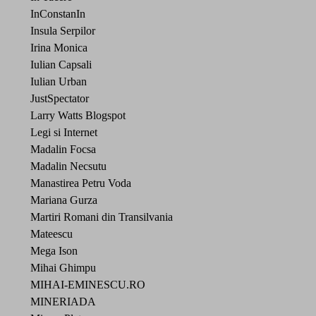
InConstanIn
Insula Serpilor
Irina Monica
Iulian Capsali
Iulian Urban
JustSpectator
Larry Watts Blogspot
Legi si Internet
Madalin Focsa
Madalin Necsutu
Manastirea Petru Voda
Mariana Gurza
Martiri Romani din Transilvania
Mateescu
Mega Ison
Mihai Ghimpu
MIHAI-EMINESCU.RO
MINERIADA