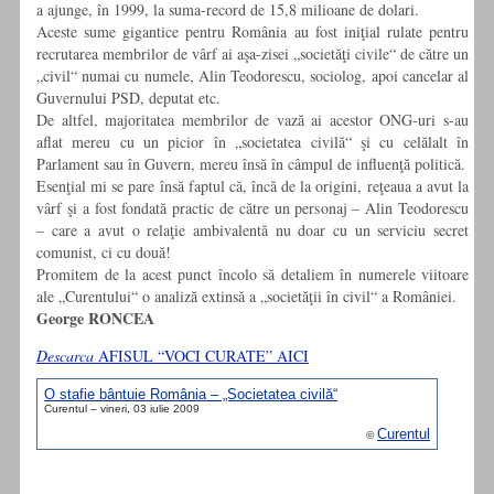
a ajunge, în 1999, la suma-record de 15,8 milioane de dolari.
Aceste sume gigantice pentru România au fost iniţial rulate pentru
recrutarea membrilor de vârf ai aşa-zisei „societăţi civile“ de către un
„civil“ numai cu numele, Alin Teodorescu, sociolog, apoi cancelar al
Guvernului PSD, deputat etc.
De altfel, majoritatea membrilor de vază ai acestor ONG-uri s-au
aflat mereu cu un picior în „societatea civilă“ şi cu celălalt în
Parlament sau în Guvern, mereu însă în câmpul de influenţă politică.
Esenţial mi se pare însă faptul că, încă de la origini, reţeaua a avut la
vârf şi a fost fondată practic de către un personaj – Alin Teodorescu
– care a avut o relaţie ambivalentă nu doar cu un serviciu secret
comunist, ci cu două!
Promitem de la acest punct încolo să detaliem în numerele viitoare
ale „Curentului“ o analiză extinsă a „societăţii în civil“ a României.
George RONCEA
Descarca
AFISUL “VOCI CURATE” AICI
O stafie bântuie România – „Societatea civilă“
Curentul – vineri, 03 iulie 2009
Curentul
©