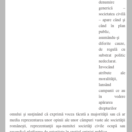
denumire
generică –
societatea civilă
– apare când şi
când în plan
public,
asumându-şi
diferite cauze,
de regulă cu
substrat politic
nedeclarat.
Invocând
atribute ale
moralităţii,
lansând
campanii ce au
în vedere
apărarea
drepturilor
omului şi susţinând că exprimă vocea tăcută a majorităţii sau că ar
media reprezentarea unor opinii ale unor câmpuri vaste ale societăţii
româneşti, reprezentanţii aşa-numitei societăţi civile ocupă sau
revendică platforme de autoritate în spaţiul opiniei publice.