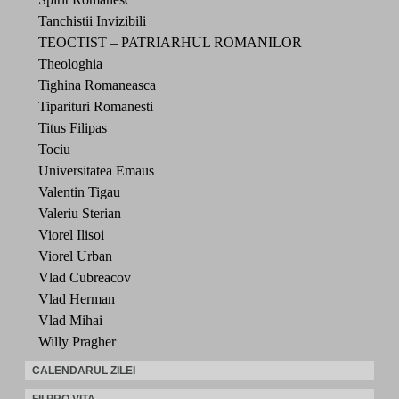
Tanchistii Invizibili
TEOCTIST – PATRIARHUL ROMANILOR
Theologhia
Tighina Romaneasca
Tiparituri Romanesti
Titus Filipas
Tociu
Universitatea Emaus
Valentin Tigau
Valeriu Sterian
Viorel Ilisoi
Viorel Urban
Vlad Cubreacov
Vlad Herman
Vlad Mihai
Willy Pragher
CALENDARUL ZILEI