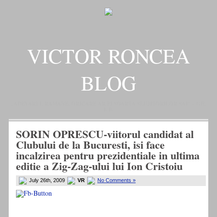
VICTOR RONCEA
BLOG
„ADEVARUL RAMANE, ORICARE AR FI SOARTA SLUJITORILOR SAI" – GH.
I. B.
SORIN OPRESCU-viitorul candidat al
Clubului de la Bucuresti, isi face
incalzirea pentru prezidentiale in ultima
editie a Zig-Zag-ului lui Ion Cristoiu
July 26th, 2009
VR
No Comments »