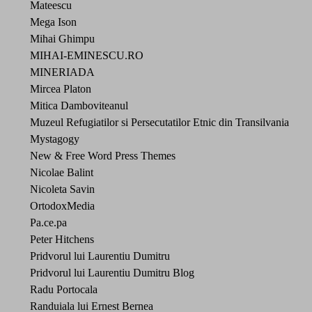
Mateescu
Mega Ison
Mihai Ghimpu
MIHAI-EMINESCU.RO
MINERIADA
Mircea Platon
Mitica Damboviteanul
Muzeul Refugiatilor si Persecutatilor Etnic din Transilvania
Mystagogy
New & Free Word Press Themes
Nicolae Balint
Nicoleta Savin
OrtodoxMedia
Pa.ce.pa
Peter Hitchens
Pridvorul lui Laurentiu Dumitru
Pridvorul lui Laurentiu Dumitru Blog
Radu Portocala
Randuiala lui Ernest Bernea