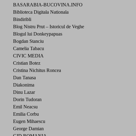
BASARABIA-BUCOVINA.INFO
Biblioteca Digitala Nationala
Bindiribli
Blog Nistru Prut – Istoricul de Veghe
Blogul lui Donkeypapuas
Bogdan Stanciu
Camelia Tabacu
CIVIC MEDIA
Cristian Botez
Cristina Nichitus Roncea
Dan Tanasa
Diakonima
Dinu Lazar
Dorin Tudoran
Emil Neacsu
Emilia Corbu
Eugen Mihaescu
George Damian
GID ROMANIA