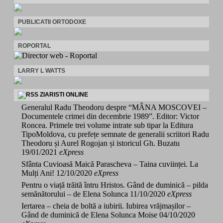
PUBLICATII ORTODOXE
ROPORTAL
LARRY L WATTS
ZIARISTI ONLINE
Generalul Radu Theodoru despre “MÂNA MOSCOVEI –
Documentele crimei din decembrie 1989”. Editor: Victor
Roncea. Primele trei volume intrate sub tipar la Editura
TipoMoldova, cu prefețe semnate de generalii scriitori Radu
Theodoru și Aurel Rogojan și istoricul Gh. Buzatu
19/01/2021
eXpress
Sfânta Cuvioasă Maică Parascheva – Taina cuviinței. La
Mulți Ani!
12/10/2020
eXpress
Pentru o viață trăită întru Hristos. Gând de duminică – pilda
semănătorului – de Elena Solunca
11/10/2020
eXpress
Iertarea – cheia de boltă a iubirii. Iubirea vrăjmașilor –
Gând de duminică de Elena Solunca Moise
04/10/2020