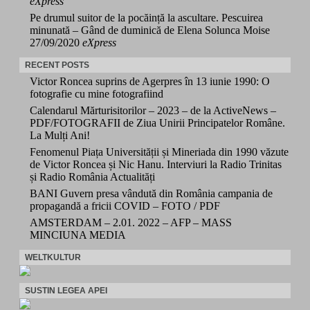
eXpress
Pe drumul suitor de la pocăință la ascultare. Pescuirea
minunată – Gând de duminică de Elena Solunca Moise
27/09/2020
eXpress
RECENT POSTS
Victor Roncea suprins de Agerpres în 13 iunie 1990: O
fotografie cu mine fotografiind
Calendarul Mărturisitorilor – 2023 – de la ActiveNews –
PDF/FOTOGRAFII de Ziua Unirii Principatelor Române.
La Mulți Ani!
Fenomenul Piața Universității și Mineriada din 1990 văzute
de Victor Roncea și Nic Hanu. Interviuri la Radio Trinitas
și Radio România Actualități
BANI Guvern presa vândută din România campania de
propagandă a fricii COVID – FOTO / PDF
AMSTERDAM – 2.01. 2022 – AFP – MASS
MINCIUNA MEDIA
WELTKULTUR
SUSTIN LEGEA APEI