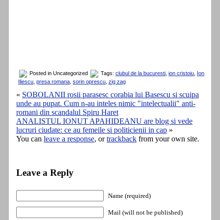
Posted in Uncategorized
Tags:
clubul de la bucuresti
,
ion cristoiu
,
Ion
Iliescu
,
presa romana
,
sorin oprescu
,
zig zag
«
SOBOLANII rosii parasesc corabia lui Basescu si scuipa
unde au pupat. Cum n-au inteles nimic "intelectualii" anti-
romani din scandalul Spiru Haret
ANALISTUL IONUT APAHIDEANU are blog si vede
lucruri ciudate: ce au femeile si politicienii in cap
»
You can
leave a response
, or
trackback
from your own site.
Leave a Reply
Name (required)
Mail (will not be published)