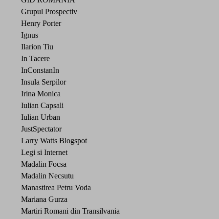
Grupul Prospectiv
Henry Porter
Ignus
Ilarion Tiu
In Tacere
InConstanIn
Insula Serpilor
Irina Monica
Iulian Capsali
Iulian Urban
JustSpectator
Larry Watts Blogspot
Legi si Internet
Madalin Focsa
Madalin Necsutu
Manastirea Petru Voda
Mariana Gurza
Martiri Romani din Transilvania