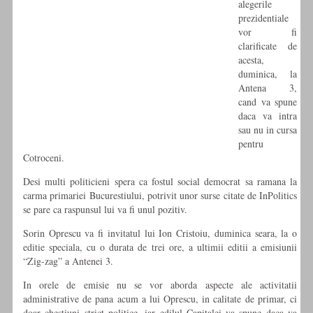
alegerile
prezidentiale
vor fi
clarificate de
acesta,
duminica, la
Antena 3,
cand va spune
daca va intra
sau nu in cursa
pentru
Cotroceni.
Desi multi politicieni spera ca fostul social democrat sa ramana la
carma primariei Bucurestiului, potrivit unor surse citate de InPolitics
se pare ca raspunsul lui va fi unul pozitiv.
Sorin Oprescu va fi invitatul lui Ion Cristoiu, duminica seara, la o
editie speciala, cu o durata de trei ore, a ultimii editii a emisiunii
“Zig-zag” a Antenei 3.
In orele de emisie nu se vor aborda aspecte ale activitatii
administrative de pana acum a lui Oprescu, in calitate de primar, ci
doar chestiuni strict politice, iar edilul Capitalei va spune daca va