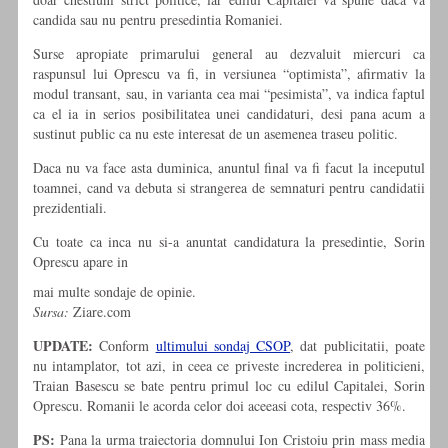
candida sau nu pentru presedintia Romaniei.
Surse apropiate primarului general au dezvaluit miercuri ca
raspunsul lui Oprescu va fi, in versiunea “optimista”, afirmativ la
modul transant, sau, in varianta cea mai “pesimista”, va indica faptul
ca el ia in serios posibilitatea unei candidaturi, desi pana acum a
sustinut public ca nu este interesat de un asemenea traseu politic.
Daca nu va face asta duminica, anuntul final va fi facut la inceputul
toamnei, cand va debuta si strangerea de semnaturi pentru candidatii
prezidentiali.
Cu toate ca inca nu si-a anuntat candidatura la presedintie, Sorin
Oprescu apare in
mai multe sondaje de opinie.
Sursa:
Ziare.com
UPDATE:
Conform
ultimului sondaj CSOP
, dat publicitatii, poate
nu intamplator, tot azi, in ceea ce priveste increderea in politicieni,
Traian Basescu se bate pentru primul loc cu edilul Capitalei, Sorin
Oprescu. Romanii le acorda celor doi aceeasi cota, respectiv 36%.
PS:
Pana la urma traiectoria domnului Ion Cristoiu prin mass media