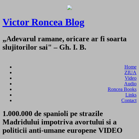
Victor Roncea Blog
„Adevarul ramane, oricare ar fi soarta
slujitorilor sai" – Gh. I. B.
Home
ZIUA
Video
Audio
Roncea Books
Links
Contact
1.000.000 de spanioli pe strazile
Madridului impotriva avortului si a
politicii anti-umane europene VIDEO