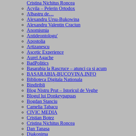
Cristina Nichitus Roncea
Acvila – Pelerin Ortodox
Albastru de…
Alexandru Ursu-Bukowina
Alexandru Valentin Craciun
Anomismia
Antideontologu'
Apostolia
Artizanescu
Ascetic Experience
Aurel Agache
BadPolitics
Basarabia la Rascruce – atunci ca si acum
BASARABIA-BUCOVINA.INFO
Biblioteca Digitala Nationala
Bindiribli
Blog Nistru Prut – Istoricul de Veghe
Blogul lui Donkeypapuas
Bogdan Stanciu
Camelia Tabacu
CIVIC MEDIA
Cristian Botez
Cristina Nichitus Roncea
Dan Tanasa
Diakonima