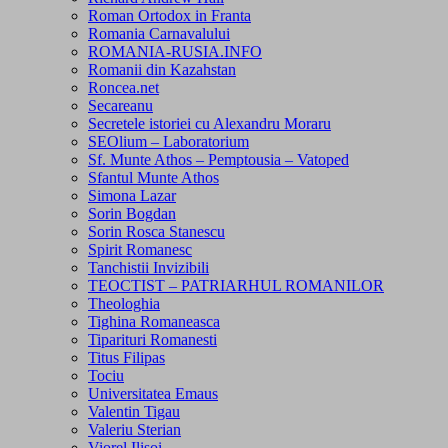
Roman Ortodox in Franta
Romania Carnavalului
ROMANIA-RUSIA.INFO
Romanii din Kazahstan
Roncea.net
Secareanu
Secretele istoriei cu Alexandru Moraru
SEOlium – Laboratorium
Sf. Munte Athos – Pemptousia – Vatoped
Sfantul Munte Athos
Simona Lazar
Sorin Bogdan
Sorin Rosca Stanescu
Spirit Romanesc
Tanchistii Invizibili
TEOCTIST – PATRIARHUL ROMANILOR
Theologhia
Tighina Romaneasca
Tiparituri Romanesti
Titus Filipas
Tociu
Universitatea Emaus
Valentin Tigau
Valeriu Sterian
Viorel Ilisoi