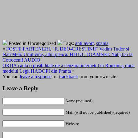
Posted in Uncategorized
Tags:
anti-avort
,
spania
«
FOSTII PARTENERI, "IUDEO-CRESTINII" Vadim Tudor si
Nati Meir. Unul vine, altul pleaca. HITUL TOAMNEI: Nati, hai la
Cotroceni! AUDIO
ORDA cauta o posibilitate de a cenzura internetul in Romania, dupa
modelul Legii HADOPI din Franta
»
You can
leave a response
, or
trackback
from your own site.
Leave a Reply
Name (required)
Mail (will not be published) (required)
Website