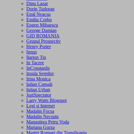
Dinu Lazar
Dorin Tudoran
Emil Neacsu
Emilia Corbu
Eugen Mihaescu
George Damian
GID ROMANIA
Grupul Prospectiv
Henry Porter
Ignus
Ilarion Tiu
In Tacere
InConstanIn
Insula Serpilor
Irina Monica
Iulian Capsali
Iulian Urban
JustSpectator
Larry Watts Blogspot
Legi si Internet
Madalin Focsa
Madalin Necsutu
Manastirea Petru Voda
Mariana Gurza
Martiri Romani din Transilvania