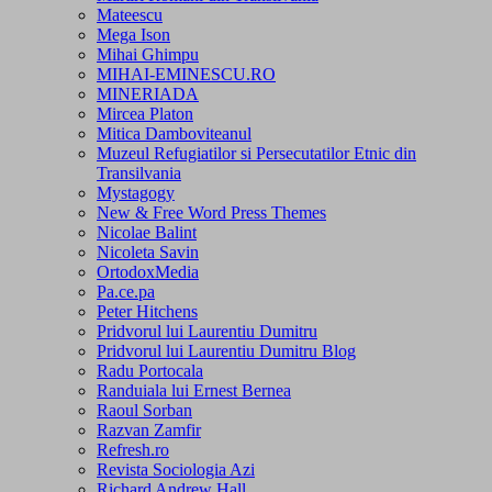
Mateescu
Mega Ison
Mihai Ghimpu
MIHAI-EMINESCU.RO
MINERIADA
Mircea Platon
Mitica Damboviteanul
Muzeul Refugiatilor si Persecutatilor Etnic din
Transilvania
Mystagogy
New & Free Word Press Themes
Nicolae Balint
Nicoleta Savin
OrtodoxMedia
Pa.ce.pa
Peter Hitchens
Pridvorul lui Laurentiu Dumitru
Pridvorul lui Laurentiu Dumitru Blog
Radu Portocala
Randuiala lui Ernest Bernea
Raoul Sorban
Razvan Zamfir
Refresh.ro
Revista Sociologia Azi
Richard Andrew Hall