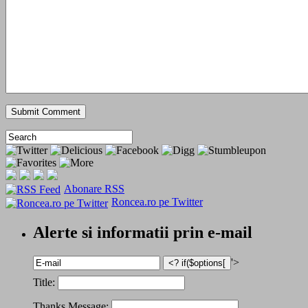
Abonare RSS
Roncea.ro pe Twitter
Alerte si informatii prin e-mail
'>
Title:
Thanks Message: