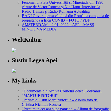
Fenomenul Piața Universității și Mineriada din 1990
văzute de Victor Roncea și Nic Hanu. Interviuri la
Radio Trinitas și Radio România Actualități
BANI Guvern presa vândută din România campania de
propagandă a fricii COVID – FOTO / PDF
AMSTERDAM – 2.01. 2022 – AFP – MASS
MINCIUNA MEDIA
WeltKultur
Sustin Legea Apei
My Links
"Documente din Arhiva Corneliu Zelea Codreanu"
"MARTURISITORII"
"Parintele Justin Marturisitorul" – Album foto de
Cristina Nichitus Roncea
"Precum in cer asa si pe pamant" – Album de fotografie