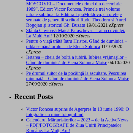
MOSCOVEI – Documentele crimei din decembrie
1989”. Editor: Victor Roncea. Primele trei volume
intrate sub tipar la Editura TipoMoldova, cu prefețe
semnate de generalii scriitori Radu Theodoru și Aurel
Rogojan și istoricul Gh. Buzatu
19/01/2021
eXpress
Sfânta Cuvioasă Maică Parascheva – Taina cuviinței.
La Mulți Ani!
12/10/2020
eXpress
Pentru o viață trăită întru Hristos. Gând de duminică –
pilda semănătorului – de Elena Solunca
11/10/2020
eXpress
Iertarea – cheia de boltă a iubirii. Iubirea vrăjmașilor –
Gând de duminică de Elena Solunca Moise
04/10/2020
eXpress
Pe drumul suitor de la pocăință la ascultare. Pescuirea
minunată – Gând de duminică de Elena Solunca Moise
27/09/2020
eXpress
Recent Posts
Victor Roncea suprins de Agerpres în 13 iunie 1990: O
fotografie cu mine fotografiind
Calendarul Mărturisitorilor – 2023 – de la ActiveNews
– PDF/FOTOGRAFII de Ziua Unirii Principatelor
Române. La Mulți Ani!