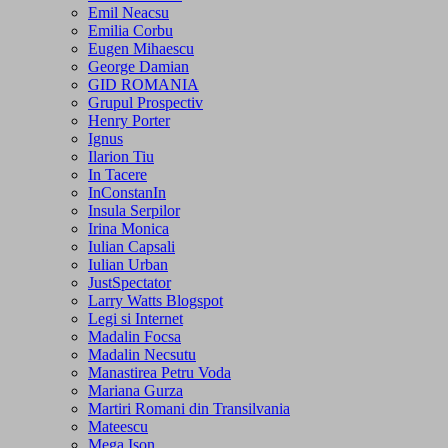
Emil Neacsu
Emilia Corbu
Eugen Mihaescu
George Damian
GID ROMANIA
Grupul Prospectiv
Henry Porter
Ignus
Ilarion Tiu
In Tacere
InConstanIn
Insula Serpilor
Irina Monica
Iulian Capsali
Iulian Urban
JustSpectator
Larry Watts Blogspot
Legi si Internet
Madalin Focsa
Madalin Necsutu
Manastirea Petru Voda
Mariana Gurza
Martiri Romani din Transilvania
Mateescu
Mega Ison