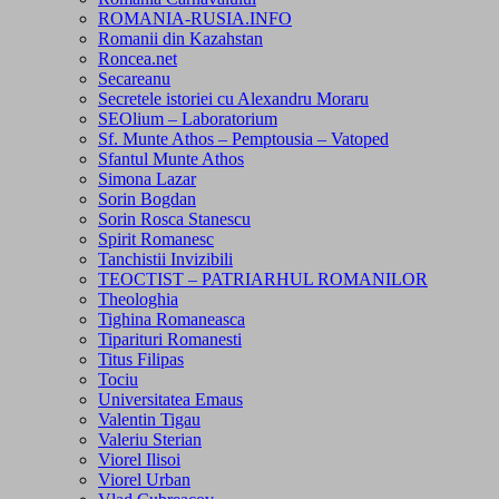
ROMANIA-RUSIA.INFO
Romanii din Kazahstan
Roncea.net
Secareanu
Secretele istoriei cu Alexandru Moraru
SEOlium – Laboratorium
Sf. Munte Athos – Pemptousia – Vatoped
Sfantul Munte Athos
Simona Lazar
Sorin Bogdan
Sorin Rosca Stanescu
Spirit Romanesc
Tanchistii Invizibili
TEOCTIST – PATRIARHUL ROMANILOR
Theologhia
Tighina Romaneasca
Tiparituri Romanesti
Titus Filipas
Tociu
Universitatea Emaus
Valentin Tigau
Valeriu Sterian
Viorel Ilisoi
Viorel Urban