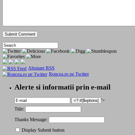
Abonare RSS
Roncea.ro pe Twitter
Alerte si informatii prin e-mail
'>
Title:
Thanks Message:
Display Submit button