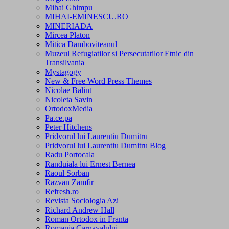
Mihai Ghimpu
MIHAI-EMINESCU.RO
MINERIADA
Mircea Platon
Mitica Damboviteanul
Muzeul Refugiatilor si Persecutatilor Etnic din
Transilvania
Mystagogy
New & Free Word Press Themes
Nicolae Balint
Nicoleta Savin
OrtodoxMedia
Pa.ce.pa
Peter Hitchens
Pridvorul lui Laurentiu Dumitru
Pridvorul lui Laurentiu Dumitru Blog
Radu Portocala
Randuiala lui Ernest Bernea
Raoul Sorban
Razvan Zamfir
Refresh.ro
Revista Sociologia Azi
Richard Andrew Hall
Roman Ortodox in Franta
Romania Carnavalului