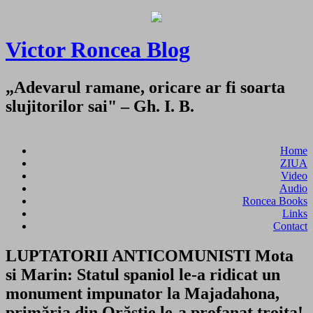
Victor Roncea Blog
„Adevarul ramane, oricare ar fi soarta
slujitorilor sai" – Gh. I. B.
Home
ZIUA
Video
Audio
Roncea Books
Links
Contact
LUPTATORII ANTICOMUNISTI Mota
si Marin: Statul spaniol le-a ridicat un
monument impunator la Majadahona,
primăria din Orăştie le-a profanat troiţa!