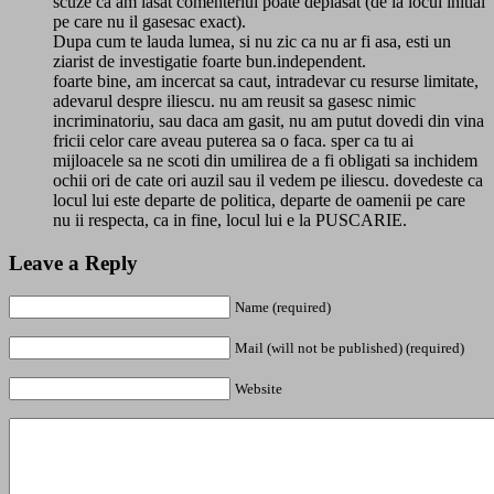
scuze ca am lasat comenteriul poate deplasat (de la locul initial
pe care nu il gasesac exact).
Dupa cum te lauda lumea, si nu zic ca nu ar fi asa, esti un
ziarist de investigatie foarte bun.independent.
foarte bine, am incercat sa caut, intradevar cu resurse limitate,
adevarul despre iliescu. nu am reusit sa gasesc nimic
incriminatoriu, sau daca am gasit, nu am putut dovedi din vina
fricii celor care aveau puterea sa o faca. sper ca tu ai
mijloacele sa ne scoti din umilirea de a fi obligati sa inchidem
ochii ori de cate ori auzil sau il vedem pe iliescu. dovedeste ca
locul lui este departe de politica, departe de oamenii pe care
nu ii respecta, ca in fine, locul lui e la PUSCARIE.
Leave a Reply
Name (required)
Mail (will not be published) (required)
Website