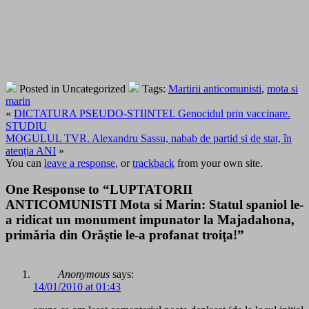
Posted in Uncategorized
Tags:
Martirii anticomunisti
,
mota si
marin
«
DICTATURA PSEUDO-STIINTEI. Genocidul prin vaccinare.
STUDIU
MOGULUL TVR. Alexandru Sassu, nabab de partid si de stat, în
atenţia ANI
»
You can
leave a response
, or
trackback
from your own site.
One Response to “LUPTATORII
ANTICOMUNISTI Mota si Marin: Statul spaniol le-
a ridicat un monument impunator la Majadahona,
primăria din Orăştie le-a profanat troiţa!”
Anonymous
says:
14/01/2010 at 01:43