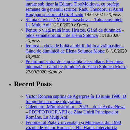
intrate sub tipar la Editura TipoMoldova, cu prefețe
semnate de generalii scriitori Radu Theodoru și Aurel
Rogojan și istoricul Gh. Buzatu
19/01/2021
eXpress
Sfânta Cuvioasă Maică Parascheva – Taina cuviinței.
La Mulți Ani!
12/10/2020
eXpress
Pentru o viață trăită întru Hristos. Gând de duminică –
pilda semănătorului – de Elena Solunca
11/10/2020
eXpress
Iertarea – cheia de boltă a iubirii. Iubirea vrăjmașilor –
Gând de duminică de Elena Solunca Moise
04/10/2020
eXpress
Pe drumul suitor de la pocăință la ascultare. Pescuirea
minunată – Gând de duminică de Elena Solunca Moise
27/09/2020
eXpress
Recent Posts
Victor Roncea suprins de Agerpres în 13 iunie 1990: O
fotografie cu mine fotografiind
Calendarul Mărturisitorilor – 2023 – de la ActiveNews
– PDF/FOTOGRAFII de Ziua Unirii Principatelor
Române. La Mulți Ani!
Fenomenul Piața Universității și Mineriada din 1990
văzute de Victor Roncea și Nic Hanu. Interviuri la