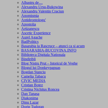
Albastru de…
Alexandru Ursu-Bukowina
Alexandru Valentin Craciun
Anomismia
Antideontologu'
Apostolia
Artizanescu
Ascetic Experience
Aurel Agache
BadPolitics
Basarabia la Rascruce – atunci ca si acum
BASARABIA-BUCOVINA.INFO
Biblioteca Digitala Nationala
Bindiribli
Blog Nistru Prut – Istoricul de Veghe
Blogul lui Donkeypapuas
Bogdan Stanciu
Camelia Tabacu
CIVIC MEDIA
Cristian Botez
Cristina Nichitus Roncea
Dan Tanasa
Diakonima
Dinu Lazar
Dorin Tudoran