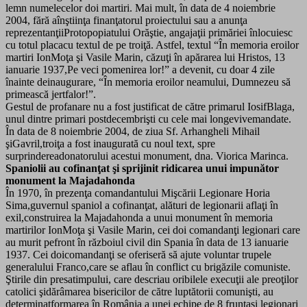
lemn numelecelor doi martiri. Mai mult, în data de 4 noiembrie
2004, fără aînştiinţa finanţatorul proiectului sau a anunţa
reprezentanţiiProtopopiatului Orăştie, angajaţii primăriei înlocuiesc
cu totul placacu textul de pe troiţă. Astfel, textul “În memoria eroilor
martiri IonMoţa şi Vasile Marin, căzuţi în apărarea lui Hristos, 13
ianuarie 1937,Pe veci pomenirea lor!” a devenit, cu doar 4 zile
înainte deinaugurare, “În memoria eroilor neamului, Dumnezeu să
primească jertfalor!”.
Gestul de profanare nu a fost justificat de către primarul IosifBlaga,
unul dintre primari postdecembrişti cu cele mai longevivemandate.
În data de 8 noiembrie 2004, de ziua Sf. Arhangheli Mihail
şiGavril,troiţa a fost inaugurată cu noul text, spre
surprindereadonatorului acestui monument, dna. Viorica Marinca.
Spaniolii au cofinanţat şi sprijinit ridicarea unui impunător
monument la Majadahonda
În 1970, în prezenţa comandantului Mişcării Legionare Horia
Sima,guvernul spaniol a cofinanţat, alături de legionarii aflaţi în
exil,construirea la Majadahonda a unui monument în memoria
martirilor IonMoţa şi Vasile Marin, cei doi comandanţi legionari care
au murit pefront în războiul civil din Spania în data de 13 ianuarie
1937. Cei doicomandanţi se oferiseră să ajute voluntar trupele
generalului Franco,care se aflau în conflict cu brigăzile comuniste.
Ştirile din presatimpului, care descriau oribilele execuţii ale preoţilor
catolici şidărâmarea bisericilor de către luptătorii comunişti, au
determinatformarea în România a unei echipe de 8 fruntaşi legionari