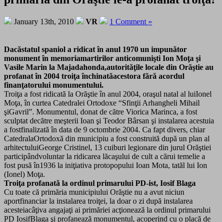
January 13th, 2010
VR
1 Comment »
Dacăstatul spaniol a ridicat în anul 1970 un impunător
monument în memoriamartirilor anticomunişti Ion Moţa şi
Vasile Marin la Majadahonda,autorităţile locale din Orăştie au
profanat în 2004 troiţa închinatăacestora fără acordul
finanţatorului monumentului.
Troiţa a fost ridicată la Orăştie în anul 2004, oraşul natal al luiIonel
Moţa, în curtea Catedralei Ortodoxe “Sfinţii Arhangheli Mihail
şiGavril”. Monumentul, donat de către Viorica Marinca, a fost
sculptat decătre meşterii Ioan şi Teodor Bârsan şi instalarea acestuia
a fostfinalizată în data de 9 octombrie 2004. Ca fapt divers, chiar
CatedralaOrtodoxă din municipiu a fost construită după un plan al
arhitectuluiGeorge Cristinel, 13 cuiburi legionare din jurul Orăştiei
participândvoluntar la ridicarea lăcaşului de cult a cărui temelie a
fost pusă în1936 la iniţiativa protopopului Ioan Mota, tatăl lui Ion
(Ionel) Moţa.
Troiţa profanată la ordinul primarului PD-ist, Iosif Blaga
Cu toate că primăria municipiului Orăştie nu a avut niciun
aportfinanciar la instalarea troiţei, la doar o zi după instalarea
acesteiacâţiva angajaţi ai primăriei acţionează la ordinul primarului
PD IosifBlaga şi profanează monumentul, acoperind cu o placă de