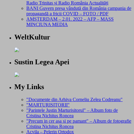
Radio Trinitas și Radio România Actualități
BANI Guvern presa vândută din România campania de
propagandă a fricii COVID – FOTO / PDF
AMSTERDAM – 2.01. 2022 – AFP – MASS
MINCIUNA MEDIA
WeltKultur
Sustin Legea Apei
My Links
"Documente din Arhiva Corneliu Zelea Codreanu"
"MARTURISITORII"
"Parintele Justin Marturisitorul" – Album foto de
Cristina Nichitus Roncea
"Precum in cer asa si pe pamant" – Album de fotografie
Cristina Nichitus Roncea
Acvila – Pelerin Ortodox