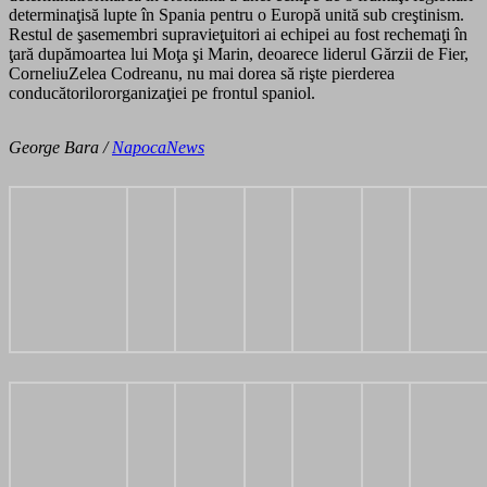
determinaţisă lupte în Spania pentru o Europă unită sub creştinism.
Restul de şasemembri supravieţuitori ai echipei au fost rechemaţi în
ţară dupămoartea lui Moţa şi Marin, deoarece liderul Gărzii de Fier,
CorneliuZelea Codreanu, nu mai dorea să rişte pierderea
conducătorilororganizaţiei pe frontul spaniol.
George Bara /
NapocaNews