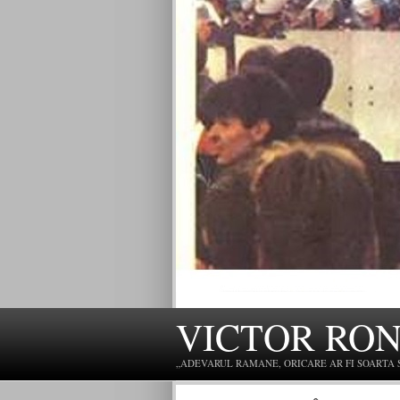
VICTOR RO
„ADEVARUL RAMANE, ORICARE AR FI SOARTA SLU