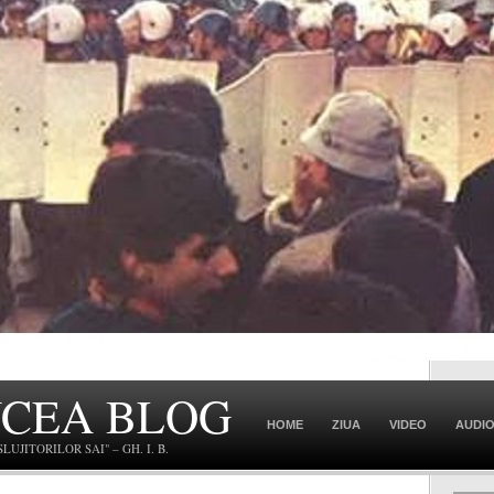
NCEA BLOG
HOME
ZIUA
VIDEO
AUDI
JITORILOR SAI" – GH. I. B.
CONTACT