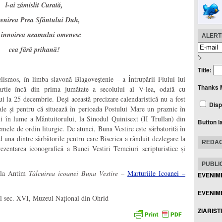
l-ai zămislit Curată,
venirea Prea Sfântului Duh,
 înnoirea neamului omenesc
ALERTE
cea fără prihană!
'>
Title:
ismos, în limba slavonă Blagoveştenie – a Întrupării Fiului lui
Thanks 
rtie încă din prima jumătate a secolului al V-lea, odată cu
i la 25 decembrie. Deși această precizare calendaristică nu a fost
Disp
cale și pentru că situează în perioada Postului Mare un praznic în
rii în lume a Mântuitorului, la Sinodul Quinisext (II Trullan) din
Button l
lemele de ordin liturgic. De atunci, Buna Vestire este sărbatorită în
d una dintre sărbătorile pentru care Biserica a rânduit dezlegare la
REDAC
ezentarea iconografică a Bunei Vestiri Temeiuri scripturistice și
PUBLIC
la Antim
Tâlcuirea icoanei Buna Vestire –
Marturiile Icoanei –
EVENIM
EVENIME
ul sec. XVI, Muzeul Național din Ohrid
ZIARIST