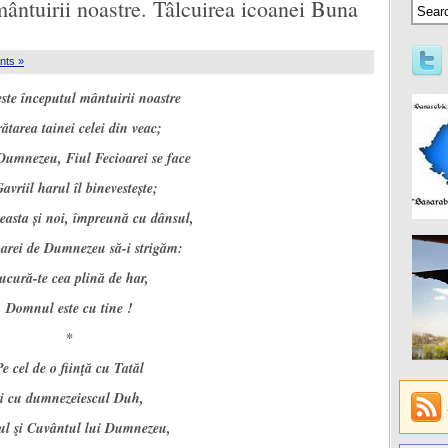
ântuirii noastre. Tâlcuirea icoanei Buna
ts »
este începutul mântuirii noastre
rătarea tainei celei
din veac;
 Dumnezeu, Fiul Fecioarei se face
Gavriil harul îl binevestește;
easta și noi, împreună cu dânsul,
arei de Dumnezeu să-i strigăm:
ucură-te cea plină de har,
Domnul este cu tine !
*
Pe cel de o fiinţă cu Tatăl
şi cu dumnezeiescul Duh,
ul şi Cuvântul lui Dumnezeu,