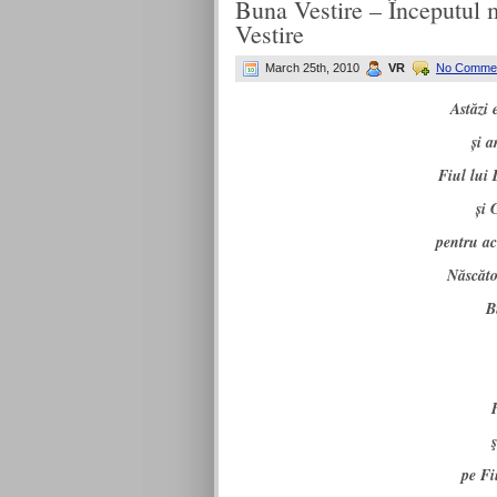
Buna Vestire – Începutul m
Vestire
March 25th, 2010
VR
No Commen
Astăzi 
și a
Fiul lui
și 
pentru ac
Născăto
B
pe Fi