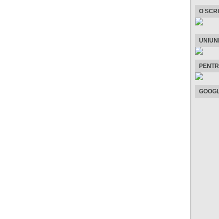
O SCR
UNIUN
PENTR
GOOGL