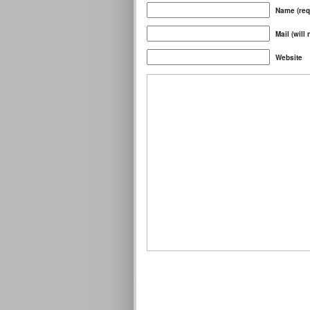
Name (req
Mail (will
Website