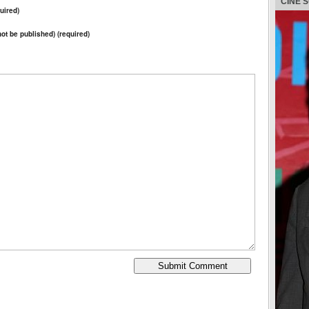
CINE 
uired)
 not be published) (required)