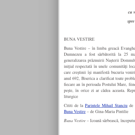
cu 
spre
BUNA VESTIRE
Buna Vestire – în limba greacă Evanghel
Dumnezeu a fost sărbătorită la 25 ma
generalizarea prăznuirii Nașterii Domnulu
inițial respectată în unele comunități lo
care creștinii își manifestă bucuria veni
anul 692, Biserica a clarificat toate prob
fiecare an în perioada Postului Mare, fiin
pește, în orice zi ar cădea aceasta. Repr
liturgice
Cititi de la
Parintele Mihail Stanciu
de 
Buna Vestire
– de Gina-Maria Pintilie
Buna Vestire
– Icoană sârbească, început