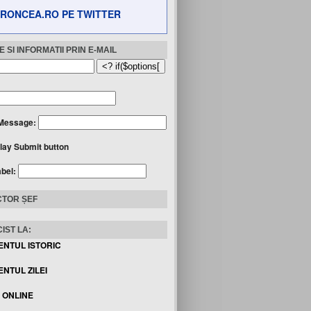
RONCEA.RO PE TWITTER
 SI INFORMATII PRIN E-MAIL
Message:
lay Submit button
abel:
TOR ȘEF
IST LA:
ENTUL ISTORIC
NTUL ZILEI
I ONLINE