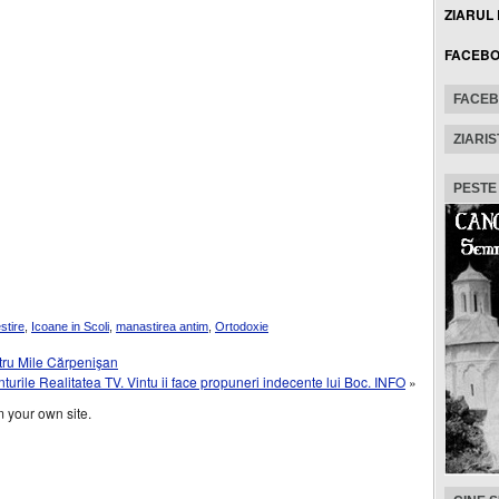
ZIARUL
FACEB
FACE
ZIARIS
PESTE
stire
,
Icoane in Scoli
,
manastirea antim
,
Ortodoxie
tru Mile Cărpenişan
urile Realitatea TV. Vintu ii face propuneri indecente lui Boc. INFO
»
 your own site.