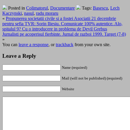
Posted in
Colimatorul
,
Documentare
Tags:
Basescu
,
Lech
Kaczynski
,
nasul
,
radu moraru
«
Propunerea societatii civile si a fostei Asociatii 21 decembrie
pentru sefia TVR: Sorin Iliesiu. Comunicate 100% autentice. Alo,
spitalul 9? Cu o introducere in problema de Devil Grebus
Jurnalisti pe acoperisul fierbinte. Jurnal de razboi 1999. Target (7-8)
»
You can
leave a response
, or
trackback
from your own site.
Leave a Reply
Name (required)
Mail (will not be published) (required)
Website