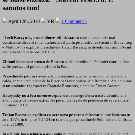
sanatos tun!
April 12th, 2010
VR
1 Comment »
“Lech Kaczynsky e unul dintre sefii de stat
cu care am avut cele mai
consistente discutii si ne intalneam cel putin pe chestiunea Pactului Ribbentrop
– Molotov”, a explicat presedintele Traian Basescu, in debutul emisiunii
Nasul
cu Radu Moraru la postul B1TV.
Ultimul document
semnat de Basescu si de presedintele Poloniei contine, fara
sa fie precizat, si punctul privitor la Pact.
Presedintele polonez
avea radacini romanesti, iar sotia sa era o femeie foarte
calda, care nu mai pleca de la Biserica Stavropoleos, din Romania. Are un bunic
si un strabunic ingropati in Capitala Romaniei, a detaliat Traian Basescu.
Kaczynsky nu a fost un eurosceptic
, dar la renegocierea tratatului unional a
avut puncte de vedere extrem de puternice legate de pierderea de suveranitate
in interiorul UE.
Traian Basescu a explicat ca aeronava pe care o foloseste el
este fabricata in
anul 1974, in timp ce TU 154 cu care mergea presedintele Poloniei era fabricata
in anul 1990.
In schimb, baza tehnica a avionului
nu mai poate fi adaptata la nivel de varf,