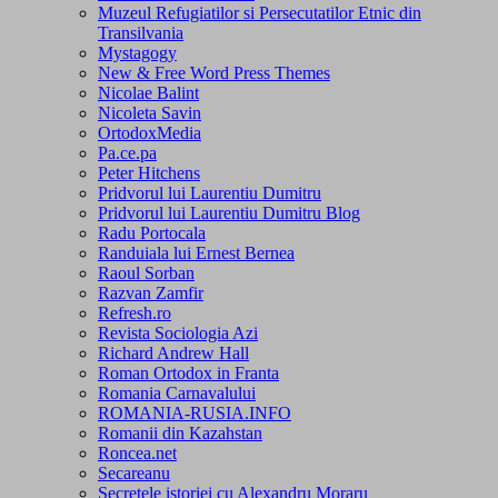
Muzeul Refugiatilor si Persecutatilor Etnic din
Transilvania
Mystagogy
New & Free Word Press Themes
Nicolae Balint
Nicoleta Savin
OrtodoxMedia
Pa.ce.pa
Peter Hitchens
Pridvorul lui Laurentiu Dumitru
Pridvorul lui Laurentiu Dumitru Blog
Radu Portocala
Randuiala lui Ernest Bernea
Raoul Sorban
Razvan Zamfir
Refresh.ro
Revista Sociologia Azi
Richard Andrew Hall
Roman Ortodox in Franta
Romania Carnavalului
ROMANIA-RUSIA.INFO
Romanii din Kazahstan
Roncea.net
Secareanu
Secretele istoriei cu Alexandru Moraru