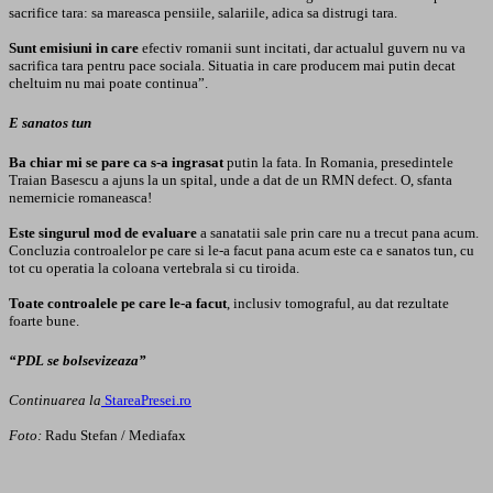
sacrifice tara: sa mareasca pensiile, salariile, adica sa distrugi tara.
Sunt emisiuni in care
efectiv romanii sunt incitati, dar actualul guvern nu va
sacrifica tara pentru pace sociala. Situatia in care producem mai putin decat
cheltuim nu mai poate continua”.
E sanatos tun
Ba chiar mi se pare ca s-a ingrasat
putin la fata. In Romania, presedintele
Traian Basescu a ajuns la un spital, unde a dat de un RMN defect. O, sfanta
nemernicie romaneasca!
Este singurul mod de evaluare
a sanatatii sale prin care nu a trecut pana acum.
Concluzia controalelor pe care si le-a facut pana acum este ca e sanatos tun, cu
tot cu operatia la coloana vertebrala si cu tiroida.
Toate controalele pe care le-a facut
, inclusiv tomograful, au dat rezultate
foarte bune.
“PDL se bolsevizeaza”
Continuarea la
StareaPresei.ro
Foto:
Radu Stefan / Mediafax