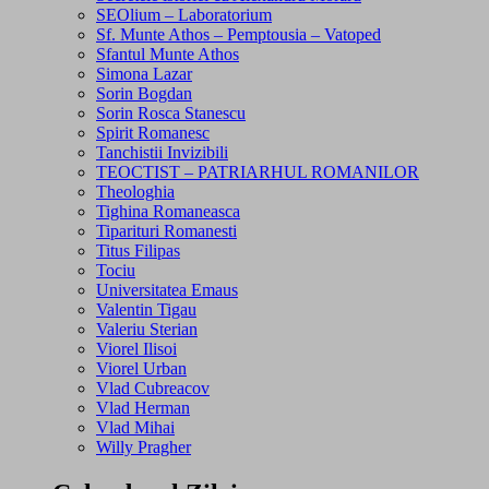
SEOlium – Laboratorium
Sf. Munte Athos – Pemptousia – Vatoped
Sfantul Munte Athos
Simona Lazar
Sorin Bogdan
Sorin Rosca Stanescu
Spirit Romanesc
Tanchistii Invizibili
TEOCTIST – PATRIARHUL ROMANILOR
Theologhia
Tighina Romaneasca
Tiparituri Romanesti
Titus Filipas
Tociu
Universitatea Emaus
Valentin Tigau
Valeriu Sterian
Viorel Ilisoi
Viorel Urban
Vlad Cubreacov
Vlad Herman
Vlad Mihai
Willy Pragher