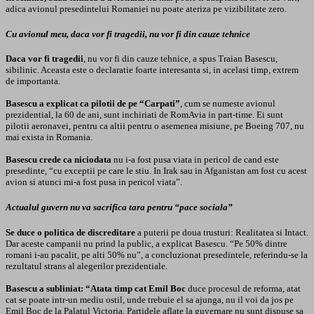
adica avionul presedintelui Romaniei nu poate ateriza pe vizibilitate zero.
Cu avionul meu, daca vor fi tragedii, nu vor fi din cauze tehnice
Daca vor fi tragedii
, nu vor fi din cauze tehnice, a spus Traian Basescu,
sibilinic. Aceasta este o declaratie foarte interesanta si, in acelasi timp, extrem
de importanta.
Basescu a explicat ca pilotii de pe “Carpati”
, cum se numeste avionul
prezidential, la 60 de ani, sunt inchiriati de RomAvia in part-time. Ei sunt
pilotii aeronavei, pentru ca altii pentru o asemenea misiune, pe Boeing 707, nu
mai exista in Romania.
Basescu crede ca niciodata
nu i-a fost pusa viata in pericol de cand este
presedinte, “cu exceptii pe care le stiu. In Irak sau in Afganistan am fost cu acest
avion si atunci mi-a fost pusa in pericol viata”.
Actualul guvern nu va sacrifica tara pentru “pace sociala”
Se duce o politica de discreditare
a puterii pe doua trusturi: Realitatea si Intact.
Dar aceste campanii nu prind la public, a explicat Basescu. “Pe 50% dintre
romani i-au pacalit, pe alti 50% nu”, a concluzionat presedintele, referindu-se la
rezultatul strans al alegerilor prezidentiale.
Basescu a subliniat: “Atata timp cat Emil Boc
duce procesul de reforma, atat
cat se poate intr-un mediu ostil, unde trebuie el sa ajunga, nu il voi da jos pe
Emil Boc de la Palatul Victoria. Partidele aflate la guvernare nu sunt dispuse sa