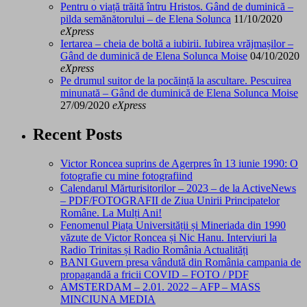
Pentru o viață trăită întru Hristos. Gând de duminică –
pilda semănătorului – de Elena Solunca
11/10/2020
eXpress
Iertarea – cheia de boltă a iubirii. Iubirea vrăjmașilor –
Gând de duminică de Elena Solunca Moise
04/10/2020
eXpress
Pe drumul suitor de la pocăință la ascultare. Pescuirea
minunată – Gând de duminică de Elena Solunca Moise
27/09/2020
eXpress
Recent Posts
Victor Roncea suprins de Agerpres în 13 iunie 1990: O
fotografie cu mine fotografiind
Calendarul Mărturisitorilor – 2023 – de la ActiveNews
– PDF/FOTOGRAFII de Ziua Unirii Principatelor
Române. La Mulți Ani!
Fenomenul Piața Universității și Mineriada din 1990
văzute de Victor Roncea și Nic Hanu. Interviuri la
Radio Trinitas și Radio România Actualități
BANI Guvern presa vândută din România campania de
propagandă a fricii COVID – FOTO / PDF
AMSTERDAM – 2.01. 2022 – AFP – MASS
MINCIUNA MEDIA