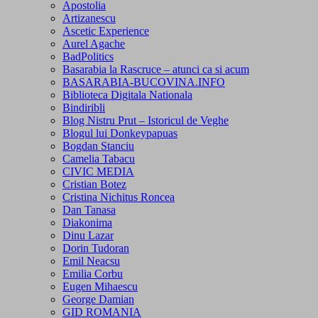
Apostolia
Artizanescu
Ascetic Experience
Aurel Agache
BadPolitics
Basarabia la Rascruce – atunci ca si acum
BASARABIA-BUCOVINA.INFO
Biblioteca Digitala Nationala
Bindiribli
Blog Nistru Prut – Istoricul de Veghe
Blogul lui Donkeypapuas
Bogdan Stanciu
Camelia Tabacu
CIVIC MEDIA
Cristian Botez
Cristina Nichitus Roncea
Dan Tanasa
Diakonima
Dinu Lazar
Dorin Tudoran
Emil Neacsu
Emilia Corbu
Eugen Mihaescu
George Damian
GID ROMANIA