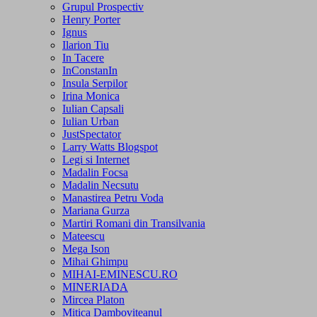
Grupul Prospectiv
Henry Porter
Ignus
Ilarion Tiu
In Tacere
InConstanIn
Insula Serpilor
Irina Monica
Iulian Capsali
Iulian Urban
JustSpectator
Larry Watts Blogspot
Legi si Internet
Madalin Focsa
Madalin Necsutu
Manastirea Petru Voda
Mariana Gurza
Martiri Romani din Transilvania
Mateescu
Mega Ison
Mihai Ghimpu
MIHAI-EMINESCU.RO
MINERIADA
Mircea Platon
Mitica Damboviteanul