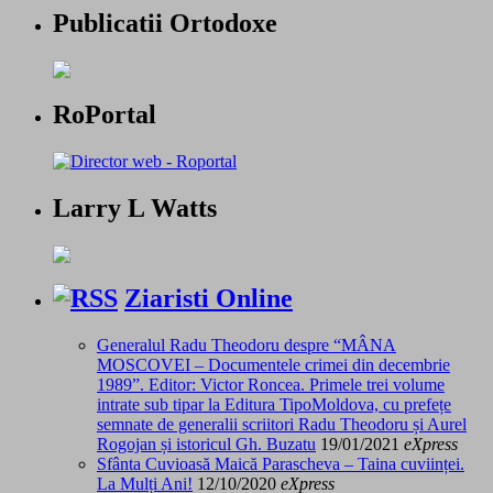
Publicatii Ortodoxe
RoPortal
Larry L Watts
Ziaristi Online
Generalul Radu Theodoru despre “MÂNA
MOSCOVEI – Documentele crimei din decembrie
1989”. Editor: Victor Roncea. Primele trei volume
intrate sub tipar la Editura TipoMoldova, cu prefețe
semnate de generalii scriitori Radu Theodoru și Aurel
Rogojan și istoricul Gh. Buzatu
19/01/2021
eXpress
Sfânta Cuvioasă Maică Parascheva – Taina cuviinței.
La Mulți Ani!
12/10/2020
eXpress