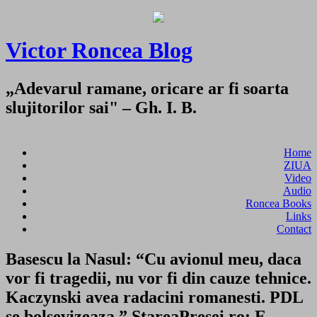
Victor Roncea Blog
„Adevarul ramane, oricare ar fi soarta
slujitorilor sai" – Gh. I. B.
Home
ZIUA
Video
Audio
Roncea Books
Links
Contact
Basescu la Nasul: “Cu avionul meu, daca
vor fi tragedii, nu vor fi din cauze tehnice.
Kaczynski avea radacini romanesti. PDL
se bolsevizeaza.” StareaPresei.ro: E