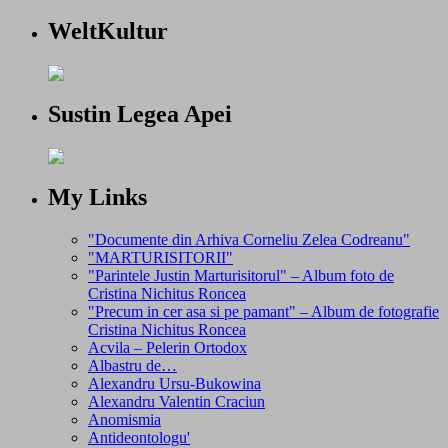
WeltKultur
Sustin Legea Apei
My Links
"Documente din Arhiva Corneliu Zelea Codreanu"
"MARTURISITORII"
"Parintele Justin Marturisitorul" – Album foto de
Cristina Nichitus Roncea
"Precum in cer asa si pe pamant" – Album de fotografie
Cristina Nichitus Roncea
Acvila – Pelerin Ortodox
Albastru de…
Alexandru Ursu-Bukowina
Alexandru Valentin Craciun
Anomismia
Antideontologu'