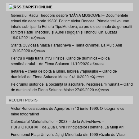
ZIARISTI ONLINE
Generalul Radu Theodoru despre “MÂNA MOSCOVEI – Documentele
crimei din decembrie 1989”. Editor: Victor Roncea. Primele trei volume
intrate sub tipar la Editura TipoMoldova, cu prefețe semnate de generalii
scriitori Radu Theodoru și Aurel Rogojan și istoricul Gh. Buzatu
19/01/2021
eXpress
Sfânta Cuvioasă Maică Parascheva – Taina cuviinței. La Mulți Ani!
12/10/2020
eXpress
Pentru o viață trăită întru Hristos. Gând de duminică – pilda
semănătorului – de Elena Solunca
11/10/2020
eXpress
Iertarea – cheia de boltă a iubirii. Iubirea vrăjmașilor – Gând de
duminică de Elena Solunca Moise
04/10/2020
eXpress
Pe drumul suitor de la pocăință la ascultare. Pescuirea minunată – Gând
de duminică de Elena Solunca Moise
27/09/2020
eXpress
RECENT POSTS
Victor Roncea suprins de Agerpres în 13 iunie 1990: O fotografie cu
mine fotografiind
Calendarul Mărturisitorilor – 2023 – de la ActiveNews –
PDF/FOTOGRAFII de Ziua Unirii Principatelor Române. La Mulți Ani!
Fenomenul Piața Universității și Mineriada din 1990 văzute de Victor