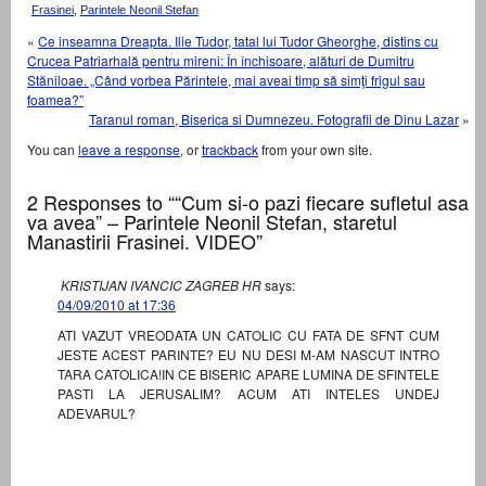
Frasinei
,
Parintele Neonil Stefan
«
Ce inseamna Dreapta. Ilie Tudor, tatal lui Tudor Gheorghe, distins cu
Crucea Patriarhală pentru mireni: În închisoare, alături de Dumitru
Stăniloae. „Când vorbea Părintele, mai aveai timp să simţi frigul sau
foamea?”
Taranul roman, Biserica si Dumnezeu. Fotografii de Dinu Lazar
»
You can
leave a response
, or
trackback
from your own site.
2 Responses to ““Cum si-o pazi fiecare sufletul asa
va avea” – Parintele Neonil Stefan, staretul
Manastirii Frasinei. VIDEO”
KRISTIJAN IVANCIC ZAGREB HR
says:
04/09/2010 at 17:36
ATI VAZUT VREODATA UN CATOLIC CU FATA DE SFNT CUM
JESTE ACEST PARINTE? EU NU DESI M-AM NASCUT INTRO
TARA CATOLICA!IN CE BISERIC APARE LUMINA DE SFINTELE
PASTI LA JERUSALIM? ACUM ATI INTELES UNDEJ
ADEVARUL?