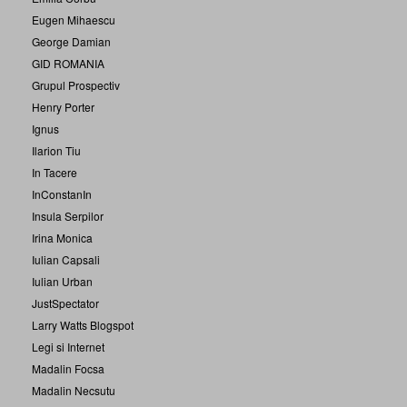
Eugen Mihaescu
George Damian
GID ROMANIA
Grupul Prospectiv
Henry Porter
Ignus
Ilarion Tiu
In Tacere
InConstanIn
Insula Serpilor
Irina Monica
Iulian Capsali
Iulian Urban
JustSpectator
Larry Watts Blogspot
Legi si Internet
Madalin Focsa
Madalin Necsutu