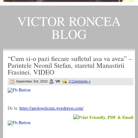
VICTOR RONCEA
BLOG
„ADEVARUL RAMANE, ORICARE AR FI SOARTA SLUJITORILOR SAI" – GH. I. B.
“Cum si-o pazi fiecare sufletul asa va avea” –
Parintele Neonil Stefan, staretul Manastirii
Frasinei. VIDEO
September 3rd, 2010
VR
2 Comments »
De la:
https://apologeticum.wordpress.com/