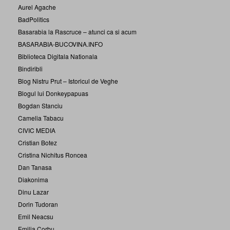
Aurel Agache
BadPolitics
Basarabia la Rascruce – atunci ca si acum
BASARABIA-BUCOVINA.INFO
Biblioteca Digitala Nationala
Bindiribli
Blog Nistru Prut – Istoricul de Veghe
Blogul lui Donkeypapuas
Bogdan Stanciu
Camelia Tabacu
CIVIC MEDIA
Cristian Botez
Cristina Nichitus Roncea
Dan Tanasa
Diakonima
Dinu Lazar
Dorin Tudoran
Emil Neacsu
Emilia Corbu