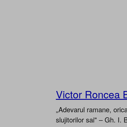
Victor Roncea 
„Adevarul ramane, oricar
slujitorilor sai" – Gh. I. 