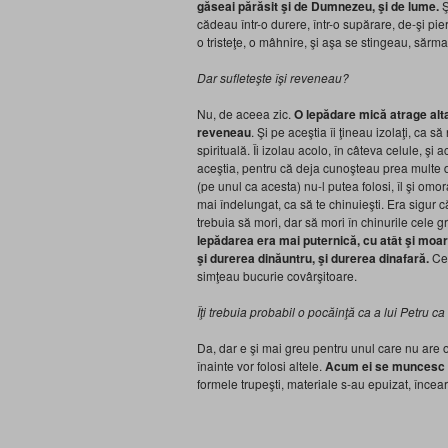
găseai părăsit şi de Dumnezeu, şi de lume.
Ş
cădeau într-o durere, într-o supărare, de-şi pie
o tristeţe, o mâhnire, şi aşa se stingeau, sărma
Dar sufleteşte îşi reveneau?
Nu, de aceea zic.
O lepădare mică atrage alta
reveneau
. Şi pe aceştia îi ţineau izolaţi, ca 
spirituală. Îi izolau acolo, în câteva celule, şi 
aceştia, pentru că deja cunoşteau prea multe d
(pe unul ca acesta) nu-l putea folosi, îl şi omo
mai îndelungat, ca să te chinuieşti. Era sigur 
trebuia să mori, dar să mori în chinurile cele 
lepădarea era mai puternică, cu atât şi moa
şi durerea dinăuntru, şi durerea dinafară.
Ce
simţeau bucurie covârşitoare.
Îţi trebuia probabil o pocăinţă ca a lui Petru ca s
Da, dar e şi mai greu pentru unul care nu are o
înainte vor folosi altele.
Acum ei se muncesc c
formele trupeşti, materiale s-au epuizat, încear