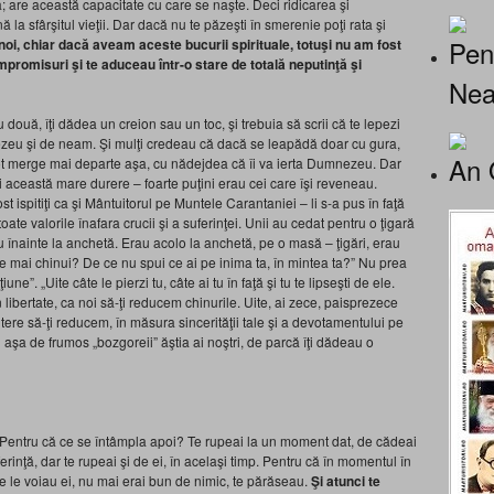
; are această capacitate cu care se naşte. Deci ridicarea şi
 la sfârşitul vieţii. Dar dacă nu te păzeşti în smerenie poţi rata şi
Pen
noi, chiar dacă aveam aceste bucurii spirituale, totuşi nu am fost
mpromisuri şi te aduceau într-o stare de totală neputinţă şi
Nea
 două, îţi dădea un creion sau un toc, şi trebuia să scrii că te lepezi
nezeu şi de neam. Şi mulţi credeau că dacă se leapădă doar cu gura,
An 
, pot merge mai departe aşa, cu nădejdea că îi va ierta Dumnezeu. Dar
i această mare durere – foarte puţini erau cei care îşi reveneau.
 ispitiţi ca şi Mântuitorul pe Muntele Carantaniei – li s-a pus în faţă
i toate valorile înafara crucii şi a suferinţei. Unii au cedat pentru o ţigară
 înainte la anchetă. Erau acolo la anchetă, pe o masă – ţigări, erau
 te mai chinui? De ce nu spui ce ai pe inima ta, în mintea ta?” Nu prea
ne”. „Uite câte le pierzi tu, câte ai tu în faţă şi tu te lipseşti de ele.
în libertate, ca noi să-ţi reducem chinurile. Uite, ai zece, paisprezece
ere să-ţi reducem, în măsura sincerităţii tale şi a devotamentului pe
u aşa de frumos „bozgoreii” ăştia ai noştri, de parcă îţi dădeau o
 Pentru că ce se întâmpla apoi? Te rupeai la un moment dat, de cădeai
e suferinţă, dar te rupeai şi de ei, în acelaşi timp. Pentru că în momentul în
re le voiau ei, nu mai erai bun de nimic, te părăseau.
Şi atunci te