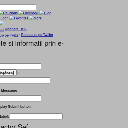
Abonare RSS
Roncea.ro pe Twitter
te si informatii prin e-
l
'>
 Message:
play Submit button
label:
actor Șef