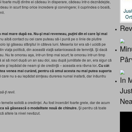
i foarte mulţi dintre ei cădeau în disperare, cădeau într-o deznădejde,
rdeau în scurt timp orice încredere şi convingere; îi cuprindea o boală,
nii.
Rev
 mai mare după ea. Nu-şi mai reveneau, puţini din ei care îşi mai
să nu aibă contact cu cei care puteau să-i pună pe o linie de plutire
acolo îşi găseau sfârşitul în câteva luni. Meseria lor era să-i ucidă pe
Minu
in viaţa politică, din această viaţă satanicească de temniţă. Şi dacă
rau. Nu te omorau aşa, într-un timp mai scurt; te omorau într-un timp
Pâr
că ai să mori după un an sau doi, sau după jumătate de an, era sigur că
grele şi lepădat de neam şi de credinţă – aceasta era râvna lor
. Cu cât
rtea venea mai curând, pentru că omul acesta nu mai putea suporta
i care nu s-au lepădat simţeau durerea numai înafară, dar înăuntru
In 
Jus
ă-ţi revii.
Nea
 temelie solidă a credinţei. Au fost încercări foarte grele, dar de acum
a să găsească o modalitate nouă de chinuire.
Şi pentru că toate
că altele la nivel nevăzut.