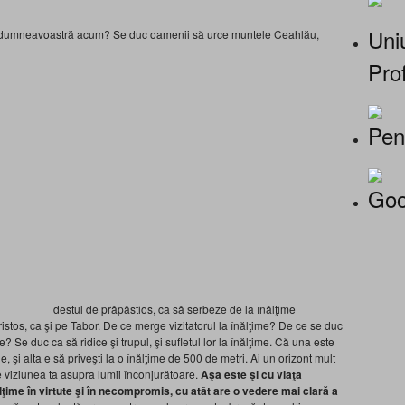
Uniu
ţi dumneavoastră acum? Se duc oamenii să urce muntele Ceahlău,
Prof
Pen
Goo
destul de prăpăstios, ca să serbeze de la înălţime
stos, ca şi pe Tabor. De ce merge vizitatorul la înălţime? De ce se duc
me? Se duc ca să ridice şi trupul, şi sufletul lor la înălţime. Că una este
e, şi alta e să priveşti la o înălţime de 500 de metri. Ai un orizont mult
e viziunea ta asupra lumii înconjurătoare.
Aşa este şi cu viaţa
ălţime în virtute şi în necompromis, cu atât are o vedere mai clară a