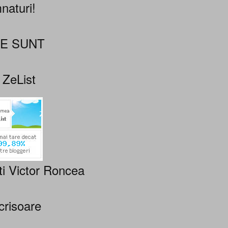
naturi!
NE SUNT
 ZeList
ti Victor Roncea
crisoare