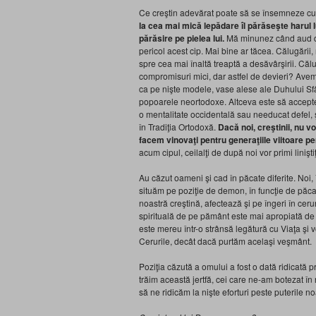
Ce creştin adevărat poate să se însemneze cu 
la cea mai mică lepădare îl părăseşte harul 
părăsire pe pielea lui.
Mă minunez când aud des
pericol acest cip. Mai bine ar tăcea. Călugării
spre cea mai înaltă treaptă a desăvârşirii. Călug
compromisuri mici, dar astfel de devieri? Ave
ca pe nişte modele, vase alese ale Duhului Sfânt
popoarele neortodoxe. Altceva este să accepte ci
o mentalitate occidentală sau needucat defel, şi
în Tradiţia Ortodoxă.
Dacă noi, creştinii, nu v
facem vinovaţi pentru generaţiile viitoare p
acum cipul, ceilalţi de după noi vor primi linişti
Au căzut oameni şi cad în păcate diferite. Noi
situăm pe poziţie de demon, în funcţie de păcat
noastră creştină, afectează şi pe îngeri în cer
spirituală de pe pământ este mai apropiată de c
este mereu într-o strânsă legătură cu Viaţa şi
Cerurile, decât dacă purtăm acelaşi veşmânt.
Poziţia căzută a omului a fost o dată ridicată pr
trăim această jertfă, cei care ne-am botezat în
să ne ridicăm la nişte eforturi peste puterile n