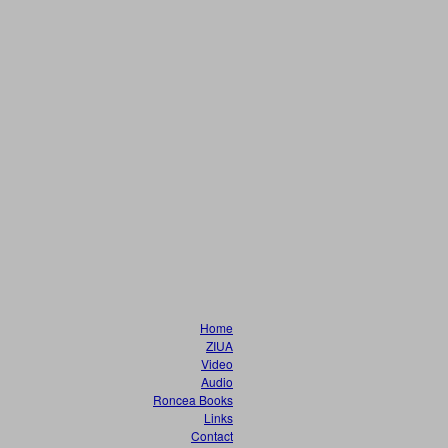
Home
ZIUA
Video
Audio
Roncea Books
Links
Contact