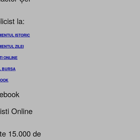
icist la:
MENTUL ISTORIC
MENTUL ZILEI
TI ONLINE
L BURSA
BOOK
ebook
isti Online
te 15.000 de