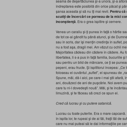
seama de deşertăciunea şi-a unora, şi-a altora
îndreptarea este posibilă din orice păcat şi până
şansa aceasta şi să nu îţi mai revii.
Pentru că 
scutiţi de încercări ce porneau de la mici co
inconştienţă
. Era o grea ispitire şi cernere.
Venea un caraliu şi-ţi punea în faţă o hârtie sau
de tot ce-ai gândit tu până atunci, şi de Dum
sau în scris, dar îşi menţin credinţa în suflet
nu a fost aşa, dragii mei. Am văzut cu ochii me
Majoritatea cădeau din cădere în cădere. Au fost
libertatea, li s-a pus în faţă familia, bucuriile ş
sau pentru un blid de mâncare, ce ţi se puneau
pepeni, erau fructe. Şi ispititorul începea: „Ce
foloseau ei cuvântul „suflet”, ei spuneau de „raţiu
Spune, măi, dă-i aici, pe care-i mai ştii afară, 
ani, douăzeci de ani de puşcărie. Noi avem put
care tu ni-l dovedeşti nouă”. Măi, şi te încânta
limuzină, şi te făceau să crezi ce spun ei.
Cred că lucrau şi cu putere satanică.
Lucrau cu toate puterile. Era o mare capcană.
în ispita lor, te rupeai şi de ai tăi, fraţii tăi d
care nu mai puteai să le dai informaţiile pe ca