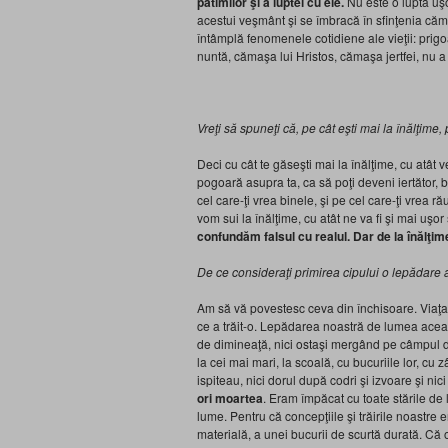
patimilor şi a luptei cu ele.
Nu este o luptă uş
acestui veşmânt şi se îmbracă în sfinţenia cămăş
întâmplă fenomenele cotidiene ale vieţii: prig
nuntă, cămaşa lui Hristos, cămaşa jertfei, nu a
Vreţi să spuneţi că, pe cât eşti mai la înălţime
Deci cu cât te găseşti mai la înălţime, cu atât
pogoară asupra ta, ca să poţi deveni iertător, b
cel care-ţi vrea binele, şi pe cel care-ţi vrea ră
vom sui la înălţime, cu atât ne va fi şi mai uş
confundăm falsul cu realul. Dar de la înălţime
De ce consideraţi primirea cipului o lepădare
Am să vă povestesc ceva din închisoare. Viaţa 
ce a trăit-o. Lepădarea noastră de lumea aceast
de dimineaţă, nici ostaşi mergând pe câmpul de
la cei mai mari, la scoală, cu bucuriile lor, cu z
ispiteau, nici dorul după codri şi izvoare şi nici 
ori moartea
. Eram împăcat cu toate stările de l
lume. Pentru că concepţiile şi trăirile noastre
materială, a unei bucurii de scurtă durată. Că om