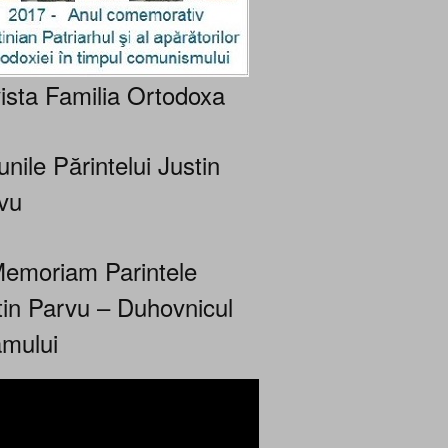
ista Familia Ortodoxa
nile Părintelui Justin
vu
Memoriam Parintele
tin Parvu – Duhovnicul
mului