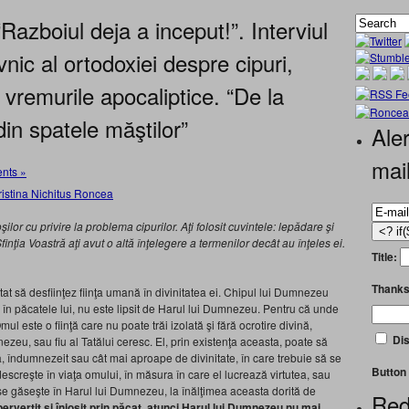
Razboiul deja a inceput!”. Interviul
nic al ortodoxiei despre cipuri,
i vremurile apocaliptice. “De la
 din spatele măştilor”
Aler
mai
nts »
ilor cu privire la problema cipurilor. Aţi folosit cuvintele: lepădare şi
inţia Voastră aţi avut o altă înţelegere a termenilor decât au înţeles ei.
Title:
Thanks
at să desfiinţez fiinţa umană în divinitatea ei. Chipul lui Dumnezeu
 în păcatele lui, nu este lipsit de Harul lui Dumnezeu. Pentru că unde
Omul este o fiinţă care nu poate trăi izolată şi fără ocrotire divină,
Dis
nezeu, sau fiu al Tatălui ceresc. El, prin existenţa aceasta, poate să
, îndumnezeit sau cât mai aproape de divinitate, în care trebuie să se
Button 
descreşte în viaţa omului, în măsura în care el lucrează virtutea, sau
 se găseşte în Harul lui Dumnezeu, la înălţimea aceasta dorită de
Red
rvertit şi înjosit prin păcat, atunci Harul lui Dumnezeu nu mai