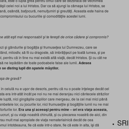
oară, este o luptă grea pentru omul care se dezbracă de vechimea
ii celei noi a lui Hristos. Dar ca să ajungi la cămaşa lui Hristos, se
oană, osândă, batjocură, nemulţumiri şi greutăţi. Aceasta este haina de
 compromisului cu bucuriile şi comodităţile acestei lumi.
, pe atât eşti mai responsabil şi te fereşti de orice cădere şi compromis?
 vezi şi gândurile şi bogăţia şi frumuseţea lui Dumnezeu, care se
lând, milostiv, să fii cu dragoste, să îmbrăţişezi pe toată lumea, şi pe
ul, pentru că în tine nu mai există altă viaţă, decât Hristos. Şi cu cât ne
or să ne lepădăm de toate podoabele false ale lumii.
Adesea
 se disting lupii din spatele măştilor.
 aşa de gravă?
în celulă nu e uşor de descris, pentru că nu o poate înţelege decât cel
a era într-atât încât pe noi nu ne mai deranjau nici cântecele străzilor
 luptă, nici gingăşiile copiilor care mergeau, de la cei mai mici până
âmbetele lor, cu jocurile lor, nici frumuseţile şi bogăţiile lumii nu ne mai
torturile lor.
Era una şi aceeaşi pentru mine – ori era viaţa aceasta,
ucruri, şi cu viaţa noastră chinuită, şi cu plecarea noastră de-aici, din
 erau mult mai apropiate de viaţa nematerialnică decât de cea
SRI
ul întotdeauna, fie că este într-o stare, fie că este în alta, îşi dă