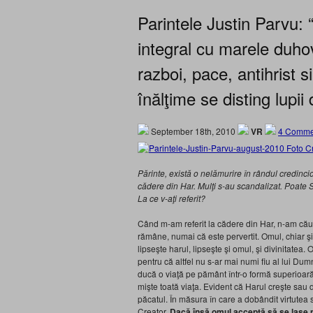
Parintele Justin Parvu: “
integral cu marele duhov
razboi, pace, antihrist s
înălţime se disting lupii
September 18th, 2010
VR
4 Comme
Părinte, există o nelămurire în rândul credincioş
cădere din Har. Mulţi s-au scandalizat. Poate Sf
La ce v-aţi referit?
Când m-am referit la cădere din Har, n-am căut
rămâne, numai că este pervertit. Omul, chiar şi
lipseşte harul, lipseşte şi omul, şi divinitatea. 
pentru că altfel nu s-ar mai numi fiu al lui Dum
ducă o viaţă pe pământ într-o formă superioară
mişte toată viaţa. Evident că Harul creşte sau 
păcatul. În măsura în care a dobândit virtutea
Creator.
Dacă însă omul acceptă să se lase pe