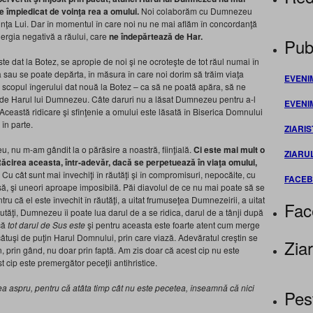
te împiedicat de voinţa rea a omului.
Noi colaborăm cu Dumnezeu
inţa Lui. Dar în momentul în care noi nu ne mai aflăm în concordanţă
ergia negativă a răului, care
ne îndepărtează de Har.
Publ
este dat la Botez, se apropie de noi şi ne ocroteşte de tot răul numai în
 sau se poate depărta, în măsura în care noi dorim să trăim viaţa
EVENI
 scopul îngerului dat nouă la Botez – ca să ne poată apăra, să ne
t de Harul lui Dumnezeu. Câte daruri nu a lăsat Dumnezeu pentru a-l
EVENI
 Această ridicare şi sfinţenie a omului este lăsată în Biserica Domnului
în parte.
ZIARIS
 nu m-am gândit la o părăsire a noastră, fiinţială.
Ci este mai mult o
ZIARU
ăcirea aceasta, într-adevăr, dacă se perpetuează în viaţa omului,
. Cu cât sunt mai învechiţi în răutăţi şi în compromisuri, nepocăite, cu
FACE
oasă, şi uneori aproape imposibilă. Păi diavolul de ce nu mai poate să se
u că el este învechit în răutăţi, a uitat frumuseţea Dumnezeirii, a uitat
Fac
ăutăţi, Dumnezeu îi poate lua darul de a se ridica, darul de a tânji după
 că
tot darul de Sus este
şi pentru aceasta este foarte atent cum merge
câtuşi de puţin Harul Domnului, prin care viază. Adevăratul creştin se
Ziar
n, prin gând, nu doar prin faptă. Am zis doar că acest cip nu este
t cip este premergător peceţii antihristice.
rea aspru, pentru că atâta timp cât nu este pecetea, înseamnă că nici
Pes