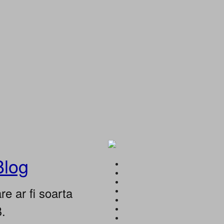
Blog
e ar fi soarta
B.