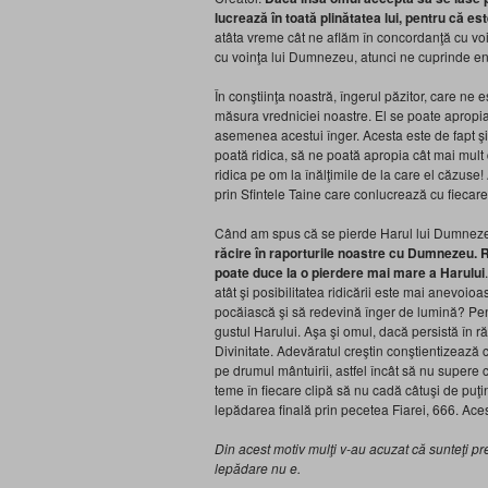
lucrează în toată plinătatea lui, pentru că es
atâta vreme cât ne aflăm în concordanţă cu vo
cu voinţa lui Dumnezeu, atunci ne cuprinde en
În conştiinţa noastră, îngerul păzitor, care ne 
măsura vredniciei noastre. El se poate apropia
asemenea acestui înger. Acesta este de fapt şi
poată ridica, să ne poată apropia cât mai mul
ridica pe om la înălţimile de la care el căzuse!
prin Sfintele Taine care conlucrează cu fiecare 
Când am spus că se pierde Harul lui Dumnezeu,
răcire în raporturile noastre cu Dumnezeu. R
poate duce la o pierdere mai mare a Harului
atât şi posibilitatea ridicării este mai anevoi
pocăiască şi să redevină înger de lumină? Pentr
gustul Harului. Aşa şi omul, dacă persistă în r
Divinitate. Adevăratul creştin conştientizează
pe drumul mântuirii, astfel încât să nu supere 
teme în fiecare clipă să nu cadă câtuşi de puţi
lepădarea finală prin pecetea Fiarei, 666. Aces
Din acest motiv mulţi v-au acuzat că sunteţi p
lepădare nu e.