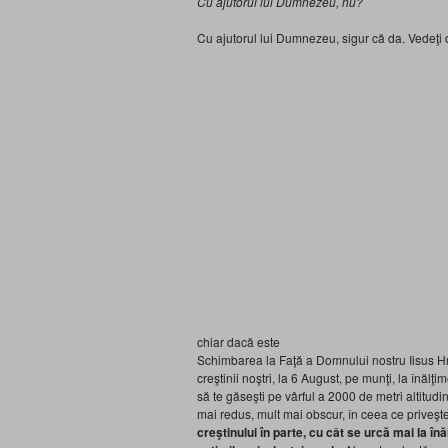
Cu ajutorul lui Dumnezeu, nu?
Cu ajutorul lui Dumnezeu, sigur că da. Vede
chiar dacă este
Schimbarea la Faţă a Domnului nostru Iisus Hri
creştinii noştri, la 6 August, pe munţi, la înălţi
să te găseşti pe vârful a 2000 de metri altitudin
mai redus, mult mai obscur, în ceea ce priveşt
creştinului în parte, cu cât se urcă mai la în