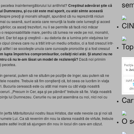
sem
pecetea înaintemergătorului lui antihrist?
Creştinul adevărat ştie că
lui Dumnezeu, şi cu cât este mai sporit, cu atât simte această
pre preoţi şi monahi sihaştri, spunând că nu reprezintă niciun
, mai cu seamă, sunt aceia care renunţă la toate cele lumeşti şi acced
CI
ărilor, ca asceţi trezvitori, nu li se permite să facă nici măcar
m o responsabilitate mare, pentru că lumea ne vede pe noi, monahii,
. Dar tot aşa şi creştinii – au datoria de a lumina prin vieţuirea lor
pul cineva care nu a trăit într-un mediu ortodox, ci a fost crescut într-
Top
 altfel i se socoteşte unuia care cunoaşte prorociile şi a fost crescut
om lupta împotriva compromisurilor, ceilalţi nici atât. Şi atunci nu ne
entru că nu le-am lăsat un model de rezistenţă?
Dacă noi primim
ţi pecetea.
, în general, putem să ne situăm pe poziţie de înger, sau putem să ne
ele noastre. Trebuie să fim conştienţi că, tot ceea ce lucrăm în viaţa
uri. Bucuria cerească este cu atât mai mare cu cât viaţa noastră
eruri. „Precum în Cer, aşa şi pe pământ” trebuie să fie. Viaţa noastră
 voinţa lui Dumnezeu. Cerurile nu se pot asemăna cu noi, nici noi cu
Car
in jertfa Mântuitorului nostru Iisus Hristos, dar este nevoie ca şi noi să
O s
 numele Lui. Ca să revenim din nou la starea noastră de virtute, trebuie
oastre astfel încât să ajungem din nou în locul din care-am căzut.