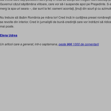
Guvernul căzut săptămâna viitoare, care vor să-l suspende apoi pe Preşedinte. S-au
merg la spa-uri seara –, dar sunt la fel: oameni acontaţi, ţinuţi din scurt şi cu azimut
Nu trebuie să lăsăm România pe mâna lor! Cred încă în curăţirea presei româneşti.
se revolte din interior. Cred în jurnaliştii de bună-credinţă care vor îndrăzni să rid
mai poate.
Elena Udrea
Un articol care a generat, intr-o saptamana,
peste
900
1000 de comentarii