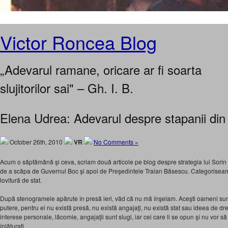
Victor Roncea Blog
„Adevarul ramane, oricare ar fi soarta
slujitorilor sai" – Gh. I. B.
Elena Udrea: Adevarul despre stapanii din
October 26th, 2010
VR
No Comments »
Acum o săptămână şi ceva, scriam două articole pe blog despre strategia lui Sorin
de a scăpa de Guvernul Boc şi apoi de Preşedintele Traian Băsescu. Categoriseam 
lovitură de stat.
După stenogramele apărute în presă ieri, văd că nu mă înşelam. Aceşti oameni sunt 
putere, pentru ei nu există presă, nu există angajaţi, nu există stat sau ideea de drep
interese personale, lăcomie, angajaţii sunt slugi, iar cei care li se opun şi nu vor s
înlăturaţi.