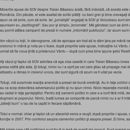
Mizeriile spuse de SOV despre Traian Băsescu arată, fără îndoială, că acesta este u
România. Din păcate, el este asaltat de scribi plătiţi cu bani grei şi bine cravaşaţi 
spun ce să scrie, cum să scrie. Iar „jurnaliştii” angajaţi la SOV şi Voiculescu sunt s
spuneam eu „dactilografi”. Sau pur şi simplu „tonomate”. Mă gândesc cum se simt unii
au pornit atâtea campanii de presă în numele „informării publicului”, iar acum sunt 
Am văzut cu toţii, în stenograme, cât de aproape am fost să le dăm ţara pe mână ce
creionul în mână şi nota pe o foaie, după propriile sale spuse, indicaţiile lui Vântu. N
urmat să fie noua ţintă a prietenului Vântu – după cum prea bine spune şeful Realită
Aţi văzut şi faptul că SOV admitea că aşa-zisa casetă în care Traian Băsescu lovea 
presa ostilă ştia asta. Şi totuşi, nimic nu i-a oprit pe cei care ştiau să propage mai d
albastru a rămas în creierul unora, dar sunt sigură că acum va fi uitat pe vecie.
Totuşi, mă surprinde reacţia anemică a presei de bună-credinţă. Au în faţa ochilo
au ca scop doborârea adversarului politic şi nu spun nimic. Nicio reparaţie morală p
au cedat în faţa şantajiştilor. Pentru toţi oamenii politici în care s-a lovit fără milă, 
duşmani ai poporului. Nimic, toată lumea se comportă de parcă nimic nu s-ar fi întâm
„băieţii buni” o iau de la capăt în fiecare săptămână.
Totul e normal: chiar şi faptul că un afacerist veros a reuşit, după propriile-i spuse
funcţie în 2007. Prin controlul asupra oamenilor politici şi asupra presei. Ei bine, ast
Mă întreb oare câţi politicieni sunt ţinuţi în lesă de aceşti doi moguli. Sunt aceiaşi p