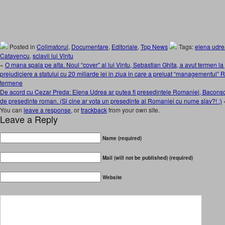
Posted in
Colimatorul
,
Documentare
,
Editoriale
,
Top News
Tags:
elena udre
Catavencu
,
sclavii lui Vintu
«
O mana spala pe alta. Noul “cover” al lui Vintu, Sebastian Ghita, a avut termen la
prejudiciere a statului cu 20 miliarde lei in ziua in care a preluat “managementul
termene
De acord cu Cezar Preda: Elena Udrea ar putea fi presedintele Romaniei, Baconsc
de presedinte roman. (Si cine ar vota un presedinte al Romaniei cu nume slav?! :)
You can
leave a response
, or
trackback
from your own site.
Leave a Reply
Name (required)
Mail (will not be published) (required)
Website