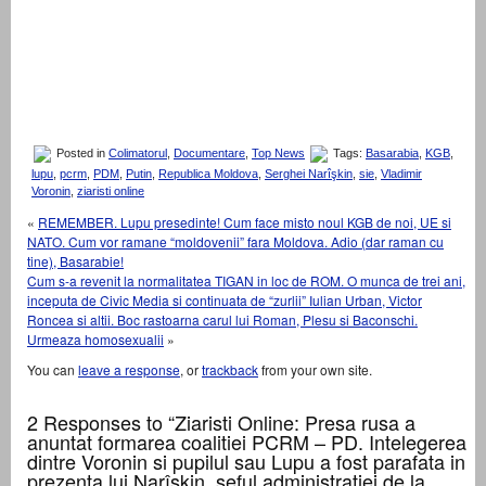
Posted in
Colimatorul
,
Documentare
,
Top News
Tags:
Basarabia
,
KGB
,
lupu
,
pcrm
,
PDM
,
Putin
,
Republica Moldova
,
Serghei Narîşkin
,
sie
,
Vladimir
Voronin
,
ziaristi online
«
REMEMBER. Lupu presedinte! Cum face misto noul KGB de noi, UE si
NATO. Cum vor ramane “moldovenii” fara Moldova. Adio (dar raman cu
tine), Basarabie!
Cum s-a revenit la normalitatea TIGAN in loc de ROM. O munca de trei ani,
inceputa de Civic Media si continuata de “zurlii” Iulian Urban, Victor
Roncea si altii. Boc rastoarna carul lui Roman, Plesu si Baconschi.
Urmeaza homosexualii
»
You can
leave a response
, or
trackback
from your own site.
2 Responses to “Ziaristi Online: Presa rusa a
anuntat formarea coalitiei PCRM – PD. Intelegerea
dintre Voronin si pupilul sau Lupu a fost parafata in
prezenta lui Narîșkin, seful administratiei de la