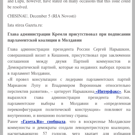
and Lupu, however, have stated on many occasions that this issue could
be resolved.
CHISINAU, December 5 (RIA Novosti)
Iata stirea Gazeta.ru:
Глава администрации Кремля присутствовал при подписании
парламентской коалиции в Молдавии
Глава администрации президента России Сергей Нарышкин,
совершивший визит в Кишинев, присутствовал при заключении
соглашения между двумя Партией коммунистов и
Демократической партией, которые на недавних выборах прошли
в парламент Молдавии,
«Я провел консультации с лидерами парламентских партий
Марианом Лупу и Владимиром Ворониным относительно
«Интерфакс»
перспектив развития», – цитирует Нарышкина
. Как
выразился глава администрации президента России,
парламентские выборы в Молдавии и «определенная
переконфигурация политической конструкции» повлияют на
внутреннюю, и внешнюю политику страны.
«Газета.Ru» сообщала
Ранее
, что в воскресенье Молдавские
коммунисты и демократы создали левоцентристскую коалицию,
насчитывающую 57 голосов, чего хватает для избрания