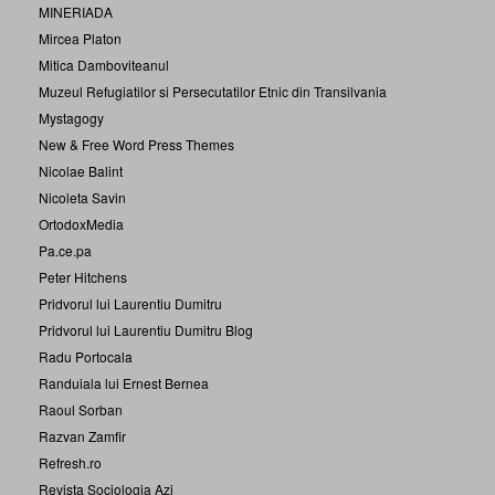
MINERIADA
Mircea Platon
Mitica Damboviteanul
Muzeul Refugiatilor si Persecutatilor Etnic din Transilvania
Mystagogy
New & Free Word Press Themes
Nicolae Balint
Nicoleta Savin
OrtodoxMedia
Pa.ce.pa
Peter Hitchens
Pridvorul lui Laurentiu Dumitru
Pridvorul lui Laurentiu Dumitru Blog
Radu Portocala
Randuiala lui Ernest Bernea
Raoul Sorban
Razvan Zamfir
Refresh.ro
Revista Sociologia Azi