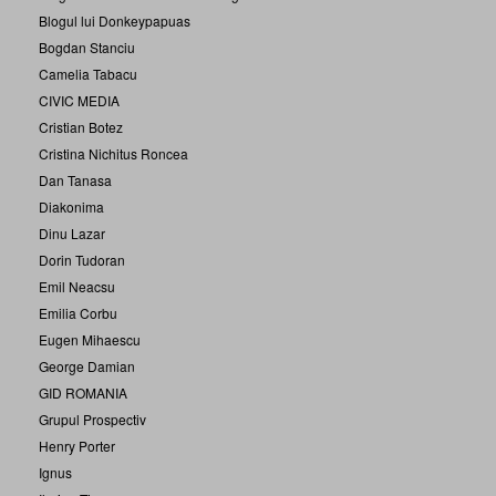
Blogul lui Donkeypapuas
Bogdan Stanciu
Camelia Tabacu
CIVIC MEDIA
Cristian Botez
Cristina Nichitus Roncea
Dan Tanasa
Diakonima
Dinu Lazar
Dorin Tudoran
Emil Neacsu
Emilia Corbu
Eugen Mihaescu
George Damian
GID ROMANIA
Grupul Prospectiv
Henry Porter
Ignus