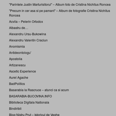
"Parintele Justin Marturisitorul" – Album foto de Cristina Nichitus Roncea
"Precum in cer asa si pe pamant" – Album de fotografie Cristina Nichitus
Roncea
Acvila – Pelerin Ortodox
Albastru de…
Alexandru Ursu-Bukowina
Alexandru Valentin Craciun
Anomismia
Antideontologu'
Apostolia
Artizanescu
Ascetic Experience
Aurel Agache
BadPolitics
Basarabia la Rascruce – atunci ca si acum
BASARABIA-BUCOVINA.INFO
Biblioteca Digitala Nationala
Bindiribli
Blog Nistru Prut – Istoricul de Veghe