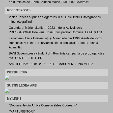
de duminică de Elena Solunca Moise
27/09/2020
eXpress
RECENT POSTS
Victor Roncea suprins de Agerpres în 13 iunie 1990: O fotografie cu
mine fotografiind
Calendarul Mărturisitorilor – 2023 – de la ActiveNews –
PDF/FOTOGRAFII de Ziua Unirii Principatelor Române. La Mulți Ani!
Fenomenul Piața Universității și Mineriada din 1990 văzute de Victor
Roncea și Nic Hanu. Interviuri la Radio Trinitas și Radio România
Actualități
BANI Guvern presa vândută din România campania de propagandă a
fricii COVID – FOTO / PDF
AMSTERDAM – 2.01. 2022 – AFP – MASS MINCIUNA MEDIA
WELTKULTUR
SUSTIN LEGEA APEI
MY LINKS
"Documente din Arhiva Corneliu Zelea Codreanu"
"MARTURISITORII"