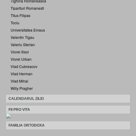
Tighina Romaneasca
Tiparituri Romanesti
Titus Filipas
Tociu
Universitatea Emaus
Valentin Tigau
Valeriu Sterian
Viorel Ilisoi
Viorel Urban
Vlad Cubreacov
Vlad Herman
Vlad Mihai
Willy Pragher
CALENDARUL ZILEI
FII PRO VITA
FAMILIA ORTODOXA