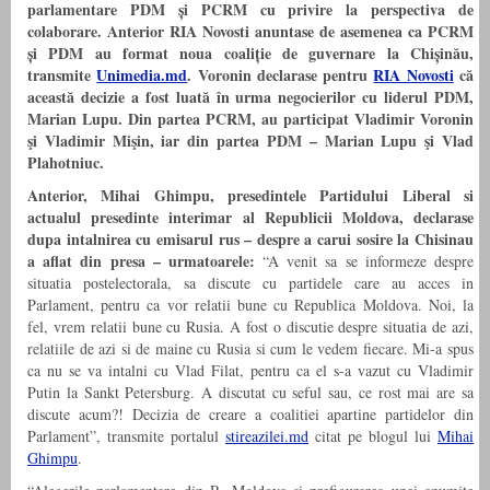
parlamentare PDM și PCRM cu privire la perspectiva de
colaborare.
Anterior
RIA Novosti anuntase de asemenea ca PCRM
și PDM au format noua coaliție de guvernare la Chișinău,
transmite
Unimedia.md
. Voronin declarase pentru
RIA Novosti
că
această decizie a fost luată în urma negocierilor cu liderul PDM,
Marian Lupu
.
Din partea PCRM, au participat Vladimir Voronin
şi Vladimir Mişin, iar din partea PDM – Marian Lupu şi Vlad
Plahotniuc.
Anterior, Mihai Ghimpu, presedintele Partidului Liberal si
actualul presedinte interimar al Republicii Moldova, declarase
dupa intalnirea cu emisarul rus – despre a carui sosire la Chisinau
a aflat din presa – urmatoarele:
“A venit sa se informeze despre
situatia postelectorala, sa discute cu partidele care au acces in
Parlament, pentru ca vor relatii bune cu Republica Moldova. Noi, la
fel, vrem relatii bune cu Rusia. A fost o discutie despre situatia de azi,
relatiile de azi si de maine cu Rusia si cum le vedem fiecare. Mi-a spus
ca nu se va intalni cu Vlad Filat, pentru ca el s-a vazut cu Vladimir
Putin la Sankt Petersburg. A discutat cu seful sau, ce rost mai are sa
discute acum?! Decizia de creare a coalitiei apartine partidelor din
Parlament”, transmite portalul
stireazilei.md
citat pe blogul lui
Mihai
Ghimpu
.