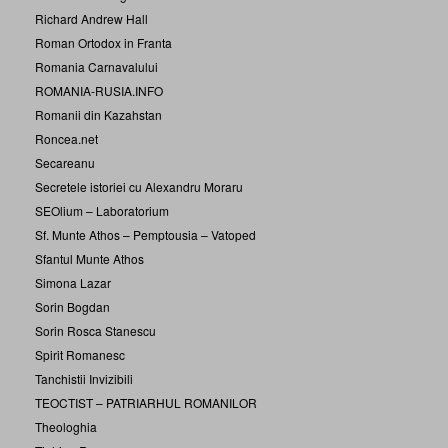
Richard Andrew Hall
Roman Ortodox in Franta
Romania Carnavalului
ROMANIA-RUSIA.INFO
Romanii din Kazahstan
Roncea.net
Secareanu
Secretele istoriei cu Alexandru Moraru
SEOlium – Laboratorium
Sf. Munte Athos – Pemptousia – Vatoped
Sfantul Munte Athos
Simona Lazar
Sorin Bogdan
Sorin Rosca Stanescu
Spirit Romanesc
Tanchistii Invizibili
TEOCTIST – PATRIARHUL ROMANILOR
Theologhia