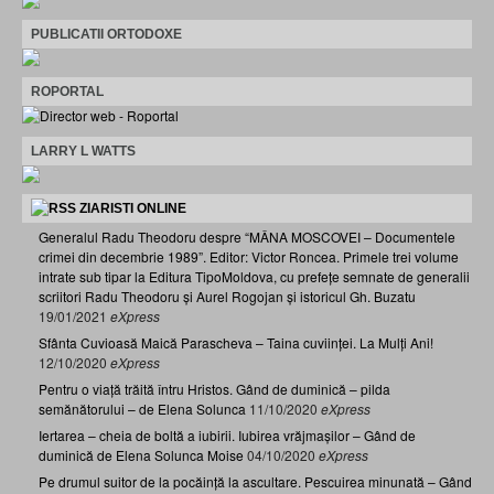
PUBLICATII ORTODOXE
ROPORTAL
LARRY L WATTS
ZIARISTI ONLINE
Generalul Radu Theodoru despre “MÂNA MOSCOVEI – Documentele
crimei din decembrie 1989”. Editor: Victor Roncea. Primele trei volume
intrate sub tipar la Editura TipoMoldova, cu prefețe semnate de generalii
scriitori Radu Theodoru și Aurel Rogojan și istoricul Gh. Buzatu
19/01/2021
eXpress
Sfânta Cuvioasă Maică Parascheva – Taina cuviinței. La Mulți Ani!
12/10/2020
eXpress
Pentru o viață trăită întru Hristos. Gând de duminică – pilda
semănătorului – de Elena Solunca
11/10/2020
eXpress
Iertarea – cheia de boltă a iubirii. Iubirea vrăjmașilor – Gând de
duminică de Elena Solunca Moise
04/10/2020
eXpress
Pe drumul suitor de la pocăință la ascultare. Pescuirea minunată – Gând