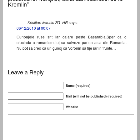
Kremlin”
Kristijan Ivancic ZG- HR
says:
06/12/2010 at 00:07
Gunoajele ruse snt iar calare peste Basarabia.Sper ca o
cruciada a romanismuluj sa salveze partea asta din Romania.
Nu pot sa cred ca un gunoj ca Voronin sa fije iar in frunte…
Leave a Reply
Name (required)
Mail (will not be published) (required)
Website