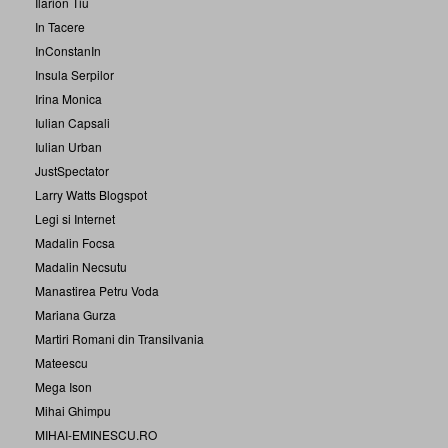
Ilarion Tiu
In Tacere
InConstanIn
Insula Serpilor
Irina Monica
Iulian Capsali
Iulian Urban
JustSpectator
Larry Watts Blogspot
Legi si Internet
Madalin Focsa
Madalin Necsutu
Manastirea Petru Voda
Mariana Gurza
Martiri Romani din Transilvania
Mateescu
Mega Ison
Mihai Ghimpu
MIHAI-EMINESCU.RO