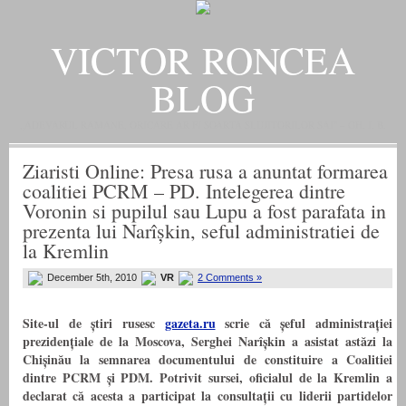
VICTOR RONCEA
BLOG
„ADEVARUL RAMANE, ORICARE AR FI SOARTA SLUJITORILOR SAI" – GH. I. B.
Ziaristi Online: Presa rusa a anuntat formarea
coalitiei PCRM – PD. Intelegerea dintre
Voronin si pupilul sau Lupu a fost parafata in
prezenta lui Narîșkin, seful administratiei de
la Kremlin
December 5th, 2010
VR
2 Comments »
Site-ul de știri rusesc
gazeta.ru
scrie că șeful administrației
prezidențiale de la Moscova, Serghei Narîșkin a asistat astăzi la
Chișinău la semnarea documentului de constituire a Coalitiei
dintre PCRM și PDM.
Potrivit sursei, oficialul de la Kremlin a
declarat că acesta a participat la consultații cu liderii partidelor