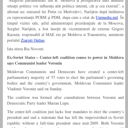
“Alegerile parlamentare din R. Moldova și prefigurarea unei anumite
situații politice vor influența atât politica internă, cât și cea externă”, a
afirmat sec emisarul lui Putin (si Medvedev), Narîșkin după întâlnirea
cu reprezentanții PCRM și PDM, dupa cum e citat de
Unimedia.md
. În
timpul vizitei sale, şeful administraţiei prezidenţiale de la Moscova,
Serghei Narîşkin, a fost însoţit de viceministrul de externe Grigori
Karasin, responsabil al MAE rus pe Moldova si Transnistria, aminteste
portalul
Ziaristi Online
.
Iata stirea Ria Novosti:
Ex-Soviet States – Center-left coalition comes to power in Moldova
says Communist leader Voronin
Moldovan Communists and Democrats have created a center-left
parliamentary majority of 57 votes to elect the parliament’s governing
bodies and the country’s government, Moldovan Communist leader
Vladimir Voronin said on Sunday.
The coalition was formed after consultations between Voronin and
Democratic Party leader Marian Lupu.
The center-left coalition just lacks four mandates to elect the country’s
president and end a stalemate that has left the impoverished ex-Soviet
republic without a full-time president since mid-2009. Both Voronin