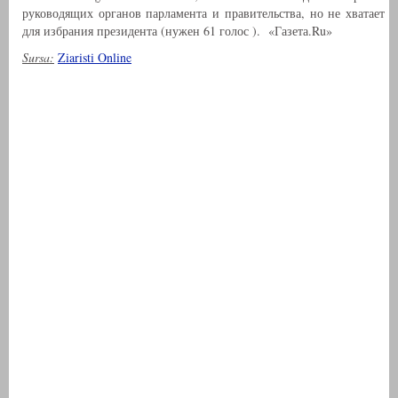
руководящих органов парламента и правительства, но не хватает
для избрания президента (нужен 61 голос ).
«Газета.Ru»
Sursa:
Ziaristi Online