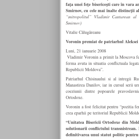
faţa unei feţe bisericeşti care în vara a
Smirnov, cu cele mai înalte distincţii a
“mitropolitul” Vladimir Cantarean al 
Smirnov)
Vitalie Călugăreanu
Voronin premiat de patriarhul Aleksei 
Luni, 21 ianuarie 2008
Vladimir Voronin a primit la Moscova felic
ferma avuta in situatia conflictuala legat
Republicii Moldova”.
Patriarhul Chisinaului si al intregii R
Manastirea Danilov, iar in cursul serii u
coeziunii dintre popoarele pravoslavn
Ortodoxe.
Voronin a fost felicitat pentru “pozitia f
crea eparhii pe teritoriul Republicii Mold
“Unitatea Bisericii Ortodoxe din Mold
solutionarii conflictului transnistrean.
definitivarea unui statut politic pentru