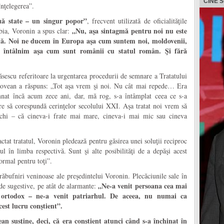
CINE 
înţelegerea”.
ă state – un singur popor”
, frecvent utilizată de oficialităţile
„Nu, aşa sintagmă pentru noi nu este
bia, Voronin a spus clar:
gmă. Noi ne ducem în Europa aşa cum suntem noi, moldovenii,
e întâlnim aşa cum sunt românii cu statul român. Şi fără
ăsescu referitoare la urgentarea procedurii de semnare a Tratatului
ovean a răspuns: „Tot aşa vrem şi noi. Nu cât mai repede… Era
nat încă acum zece ani, dar, mă rog, s-a întâmplat ceea ce s-a
re să corespundă cerinţelor secolului XXI. Aşa tratat noi vrem să
chi – că cineva-i frate mai mare, cineva-i mai mic sau cineva
ctat tratatul, Voronin pledează pentru găsirea unei soluţii reciproc
tul în limba respectivă. Sunt şi alte posibilităţi de a depăşi acest
ormal pentru toţi”.
ăbufniri veninoase ale preşedintelui Voronin. Plecăciunile sale în
„Ne-a venit persoana cea mai
 de sugestive, pe atât de alarmante:
 ortodox – ne-a venit patriarhul. De aceea, nu numai ca
cest lucru conştient”.
an susţine, deci, că era conştient atunci când s-a închinat în