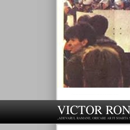
VICTOR RO
„ADEVARUL RAMANE, ORICARE AR FI SOARTA SLU