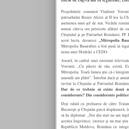
Preşedintele comunist Vladimir Voron
patriarhului Rusiei Alexii al II-lea la Ch
asemenea unui şef de stat. Vechile remini
numai câteva ore petrecute alături de oas
Chişinăul şi pe Patriarhul României, PF P
„Mitropolia Bas
acest lucru, deoarece
Mitropolia Basarabiei a fost pusă în lega
urma unei Hotărâri a CEDO.
Aseară, în cadrul unei emisiuni televizate
Voronin: „Cu părere de rău, există. E
Mitropolia. Toată lumea ştie că-i înregis
amendă am plătit”. Întrebat dacă-şi aminte
invitat la Chişinău şi Patriarhul Români
Dar de ce trebuie să existe două mi
considerente? Din considerente politice
Deşi odată cu preluarea de către Traian
Bucureşti şi Chişinău parcă dispăruseră, î
să fie diplomat: „Noi din start ne-am înţ
acestea lingvistice, istorice şi nu mai şt
Republicii Moldova, România cu integr