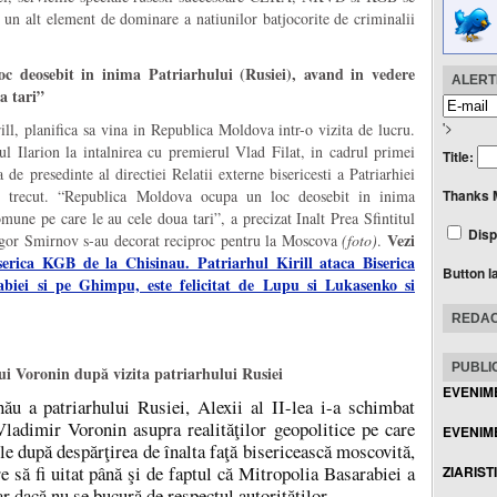
un alt element de dominare a natiunilor batjocorite de criminalii
c deosebit in inima Patriarhului (Rusiei), avand in vedere
ALERTE
a tari”
'>
ill, planifica sa vina in Republica Moldova intr-o vizita de lucru.
tul Ilarion la intalnirea cu premierul Vlad Filat, in cadrul primei
Title:
a de presedinte al directiei Relatii externe bisericesti a Patriarhiei
l trecut. “Republica Moldova ocupa un loc deosebit in inima
Thanks 
mune pe care le au cele doua tari”, a precizat Inalt Prea Sfintitul
Disp
Vezi
ul Igor Smirnov s-au decorat reciproc pentru la Moscova
(foto)
.
erica KGB de la Chisinau. Patriarhul Kirill ataca Biserica
Button l
iei si pe Ghimpu, este felicitat de Lupu si Lukasenko si
REDAC
PUBLIC
lui Voronin după vizita patriarhului Rusiei
EVENIM
nău a patriarhului Rusiei, Alexii al II-lea i-a schimbat
ladimir Voronin asupra realităţilor geopolitice pe care
EVENIME
ile după despărţirea de înalta faţă bisericească moscovită,
e să fi uitat până şi de faptul că Mitropolia Basarabiei a
ZIARIST
iar dacă nu se bucură de respectul autorităţilor.