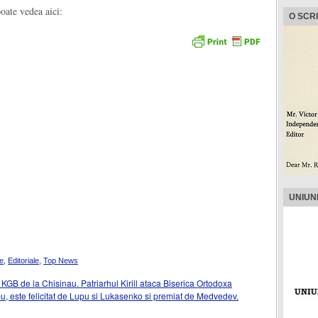
oate vedea aici:
O SCR
UNIUN
e
,
Editoriale
,
Top News
GB de la Chisinau. Patriarhul Kirill ataca Biserica Ortodoxa
, este felicitat de Lupu si Lukasenko si premiat de Medvedev.