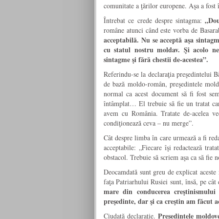
comunitate a ţărilor europene. Aşa a fost 
„Dou
Întrebat ce crede despre sintagma:
române atunci când este vorba de Basara
acceptabilă. Nu se acceptă aşa sinta
cu statul nostru moldav. Şi acolo n
sintagme şi fără chestii de-acestea”.
Referindu-se la declaraţia preşedintelui B
de bază moldo-român, preşedintele mold
normal ca acest document să fi fost sem
întâmplat… El trebuie să fie un tratat ca
avem cu România. Tratate de-acelea ve
condiţionează ceva – nu merge”.
Cât despre limba în care urmează a fi reda
acceptabile: „Fiecare îşi redactează trata
obstacol. Trebuie să scriem aşa ca să fie n
Deocamdată sunt greu de explicat aceste r
faţa Patriarhului Rusiei sunt, însă, pe cât
mare din conducerea creştinismului
preşedinte, dar şi ca creştin am făcut a
Preşedintele moldove
Ciudată declaraţie.