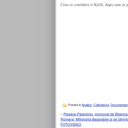
Ceea ce considera si Kirill, dupa cum se p
Posted in
Analize
,
Colimatorul
,
Documentar
«
Pleasca-Paleologu, promovat de Biserica K
Romana, Mitropolia Basarabiei si pe Ghimpu
FOTO/VIDEO