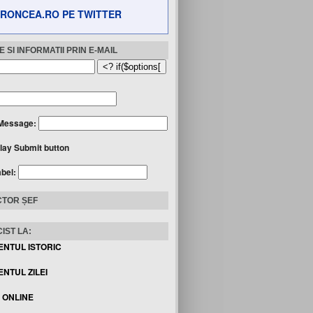
RONCEA.RO PE TWITTER
 SI INFORMATII PRIN E-MAIL
Message:
lay Submit button
abel:
TOR ȘEF
IST LA:
ENTUL ISTORIC
NTUL ZILEI
I ONLINE