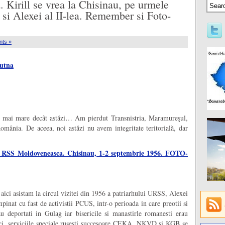
. Kirill se vrea la Chisinau, pe urmele
 si Alexei al II-lea. Remember si Foto-
ts »
Putna
% mai mare decât astăzi… Am pierdut Transnistria, Maramureşul,
mânia. De aceea, noi astăzi nu avem integritate teritorială, dar
in RSS Moldoveneasca. Chisinau, 1-2 septembrie 1956. FOTO-
 aici asistam la circul vizitei din 1956 a patriarhului URSS, Alexei
inat cu fast de activistii PCUS, intr-o perioada in care preotii si
u deportati in Gulag iar bisericile si manastirle romanesti erau
atunci, serviciile speciale rusesti succesoare CEKA, NKVD si KGB se