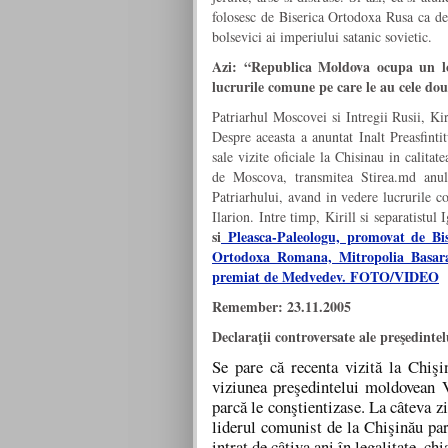
folosesc de Biserica Ortodoxa Rusa ca de 
bolsevici ai imperiului satanic sovietic.
Azi: “Republica Moldova ocupa un lo
lucrurile comune pe care le au cele dou
Patriarhul Moscovei si Intregii Rusii, Kir
Despre aceasta a anuntat Inalt Preasfinti
sale vizite oficiale la Chisinau in calitate
de Moscova, transmitea Stirea.md anu
Patriarhului, avand in vedere lucrurile co
Ilarion. Intre timp, Kirill si separatist
si
Pleasca-Paleologu, promovat de Bis
Ortodoxa Romana, Mitropolia Basarab
premiat de Medvedev. FOTO/VIDEO
Remember: 23.11.2005
Declaraţii controversate ale preşedinte
Se pare că recenta vizită la Chişi
viziunea preşedintelui moldovean V
parcă le conştientizase. La câteva z
liderul comunist de la Chişinău par
intrat de câţiva ani în legalitate, ch