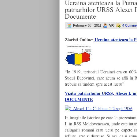
Ucraina atenteaza la Putna
patriarhilor URSS Alexei I
Documente
February 6th, 2011
VR
4 Commen
Ziaristi Online:
Ucraina atenteaza la 
“In 1919, teritoriul Ucrainei era cu 60
Sudul Bucovinei, care acum se află în Ro
trebuie să tindem spre acest lucru”
Vizita patriarhului URSS, Alexei I, 
DOCUMENTE
In imaginile istorice pe care le prezentam
I, in RSS Moldoveneasca, unde este intamp
calugarii romani erau ucisi pe capete sa
jefuite, arse si distruse. Si azi, ca si 