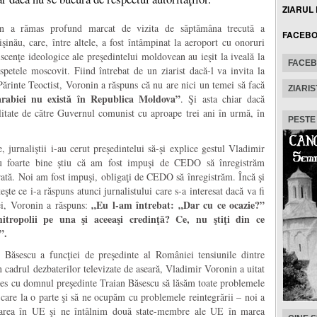
ZIARUL
in a rămas profund marcat de vizita de săptămâna trecută a
FACEB
işinău, care, între altele, a fost întâmpinat la aeroport cu onoruri
scenţe ideologice ale preşedintelui moldovean au ieşit la iveală la
FACE
petele moscovit. Fiind întrebat de un ziarist dacă-l va invita la
ărinte Teoctist, Voronin a răspuns că nu are nici un temei să facă
ZIARIS
arabiei nu există în Republica Moldova”
. Şi asta chiar dacă
litate de către Guvernul comunist cu aproape trei ani în urmă, în
PESTE
, jurnaliştii i-au cerut preşedintelui să-şi explice gestul Vladimir
u foarte bine ştiu că am fost impuşi de CEDO să înregistrăm
trată. Noi am fost impuşi, obligaţi de CEDO să înregistrăm. Încă şi
şte ce i-a răspuns atunci jurnalistului care s-a interesat dacă va fi
„Eu l-am întrebat: „Dar cu ce ocazie?”
ei, Voronin a răspuns:
tropolii pe una şi aceeaşi credinţă? Ce, nu ştiţi din ce
”.
 Băsescu a funcţiei de preşedinte al României tensiunile dintre
n cadrul dezbaterilor televizate de aseară, Vladimir Voronin a uitat
eles cu domnul preşedinte Traian Băsescu să lăsăm toate problemele
iu care la o parte şi să ne ocupăm cu problemele reintegrării – noi a
area în UE şi ne întâlnim două state-membre ale UE în marea