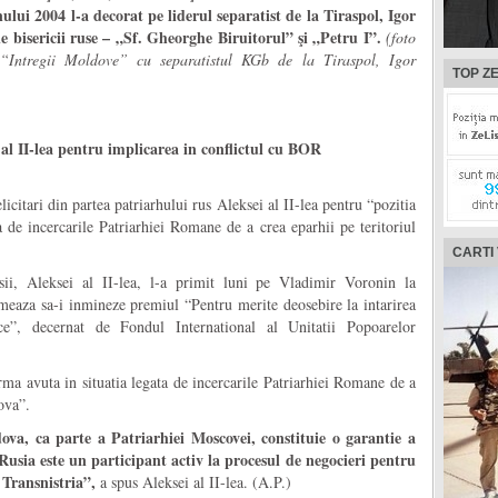
nului 2004 l-a decorat pe liderul separatist de la Tiraspol, Igor
le bisericii ruse – „Sf. Gheorghe Biruitorul” şi „Petru I”.
(foto
“Intregii Moldove” cu separatistul KGb de la Tiraspol, Igor
TOP ZE
al II-lea pentru implicarea in conflictul cu BOR
itari din partea patriarhului rus Aleksei al II-lea pentru “pozitia
a de incercarile Patriarhiei Romane de a crea eparhii pe teritoriul
CARTI
usii, Aleksei al II-lea, l-a primit luni pe Vladimir Voronin la
rmeaza sa-i inmineze premiul “Pentru merite deosebire la intarirea
ice”, decernat de Fondul International al Unitatii Popoarelor
erma avuta in situatia legata de incercarile Patriarhiei Romane de a
ova”.
ova, ca parte a Patriarhiei Moscovei, constituie o garantie a
 Rusia este un participant activ la procesul de negocieri pentru
 Transnistria”,
a spus Aleksei al II-lea. (A.P.)