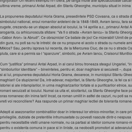
ingrijorator! Un recent exemplu ni-l ofera, pe langa multe alte spectaculoase calcari
ultima vreme, primarul Antal Arpad, din Sfantu Gheorghe, municipiu situat in inim
La propunerea deputatului Horia Grama, presedintele PSD Covasna, ca o strada d
simbolului national, eroul romanilor ardeleni de la 1848-1849, Avram Iancu, fara sa
cugete, crezandu-se un stapan absolut al locului, la 14 aprilie a.c., primarul Antal Ar
aroganta, cu arhicunoscuta sfidare: “Va fi o strada «Avram Iancu» la Sfantu Gheorg
«Gábor Aron» la Abrud!”. Ce obraznicie! Ce bataie de joc! Ce mizerabil! Uimit de 
din gura, nu poti sa nu te intrebi: de ce nu propune el acolo o strada cu numele am
Miklos? Sau, pentru isprava lui recenta, de la Miercurea Ciuc, de ce nu o strada Cs
pluta, care si-a permis sa-l “spanzure”, simbolic, pe Avram Iancu, Craisorul Muntilo
Cum “justifica” primarul Antal Arpad, in al carui birou troneaza steagul Ungariei, “in
“simbolurilor identitare” – bineinteles, pentru el, doar maghiare si secuiesti –, dupa 
si ai lui, propunerea deputatului Horia Grama, deoarece, in municipiul Sfantu Gheo
maghiari! Ce stupizenie! Da, intr-adevar, majoritari, la Sfantu Gheorghe, la fel ca si 
istoriei si ale intamplarilor, in urma maghiarizarilor fortate si a purificarilor etnice, s
romani secuizati ai locului. Numai ca uita el, sicofantul, ca Sfantu Gheorghe face p
oras romanesc din inima tarii! Incat, ca roman umilit in astfel de cazuri, nu poti sa n
vreti voi reconciliere? Asa raspunde un primar maghiar lectiei de toleranta roman
Adepti ai asezonarilor combinatiilor doar in interesul lor etnico-minoritar, in care 
privilegiile, dublate de pretentiile infrumusetate cu povesti nascute dintr-o nespusa
pentru necesitatile vietii umane normale, nu ca partasi ai ideilor comune romano-m
pentru o existenta comuna in pace si in liniste, ca neobositi promotori ai adevarului