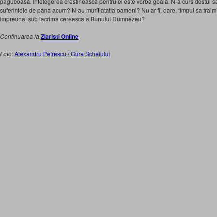
paguboasa. Intelegerea crestineasca pentru ei este vorba goala. N-a curs destul s
suferintele de pana acum? N-au murit atatia oameni? Nu ar fi, oare, timpul sa traim,
impreuna, sub lacrima cereasca a Bunului Dumnezeu?
Continuarea la
Ziaristi Online
Foto:
Alexandru Petrescu / Gura Scheiului