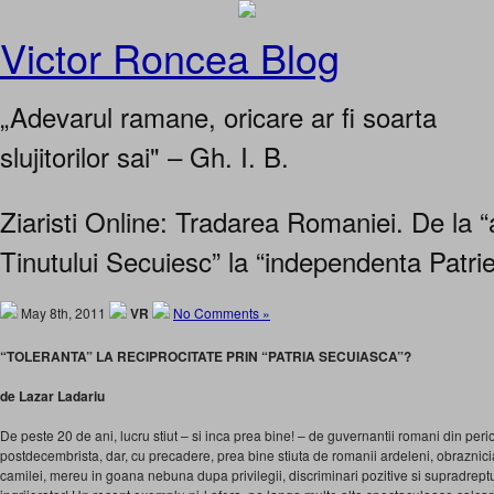
Victor Roncea Blog
„Adevarul ramane, oricare ar fi soarta
slujitorilor sai" – Gh. I. B.
Ziaristi Online: Tradarea Romaniei. De la 
Tinutului Secuiesc” la “independenta Patrie
May 8th, 2011
VR
No Comments »
“TOLERANTA” LA RECIPROCITATE PRIN “PATRIA SECUIASCA”?
de Lazar Ladariu
De peste 20 de ani, lucru stiut – si inca prea bine! – de guvernantii romani din per
postdecembrista, dar, cu precadere, prea bine stiuta de romanii ardeleni, obraznici
camilei, mereu in goana nebuna dupa privilegii, discriminari pozitive si supradreptu