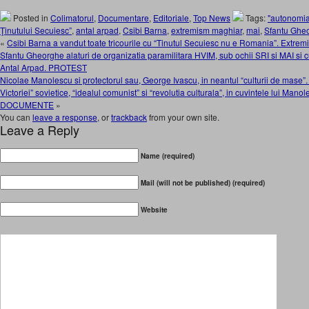
Posted in
Colimatorul
,
Documentare
,
Editoriale
,
Top News
Tags:
"autonomia 
Ţinutului Secuiesc”
,
antal arpad
,
Csibi Barna
,
extremism maghiar
,
mai
,
Sfantu Ghe
«
Csibi Barna a vandut toate tricourile cu “Tinutul Secuiesc nu e Romania”. Extremi
Sfantu Gheorghe alaturi de organizatia paramilitara HVIM, sub ochii SRI si MAI s
Antal Arpad. PROTEST
Nicolae Manolescu si protectorul sau, George Ivascu, in neantul “culturii de mase”. 
Victoriei” sovietice, “idealul comunist” si “revolutia culturala”, in cuvintele lui Man
DOCUMENTE
»
You can
leave a response
, or
trackback
from your own site.
Leave a Reply
Name (required)
Mail (will not be published) (required)
Website