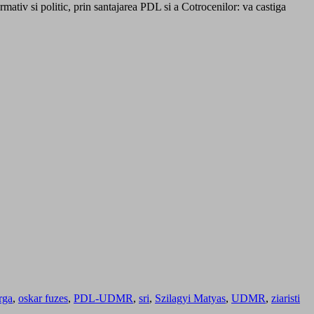
rmativ si politic, prin santajarea PDL si a Cotrocenilor: va castiga
rga
,
oskar fuzes
,
PDL-UDMR
,
sri
,
Szilagyi Matyas
,
UDMR
,
ziaristi