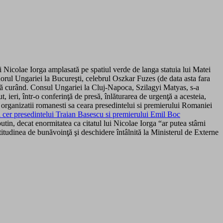
i Nicolae Iorga amplasată pe spatiul verde de langa statuia lui Matei
orul Ungariei la Bucureşti, celebrul Oszkar Fuzes (de data asta fara
vată curând. Consul Ungariei la Cluj-Napoca, Szilagyi Matyas, s-a
t, ieri, într-o conferinţă de presă, înlăturarea de urgenţă a acesteia,
organizatii romanesti sa ceara presedintelui si premierului Romaniei
i cer presedintelui Traian Basescu si premierului Emil Boc
in, decat enormitatea ca citatul lui Nicolae Iorga “ar putea stârni
atitudinea de bunăvoinţă şi deschidere întâlnită la Ministerul de Externe