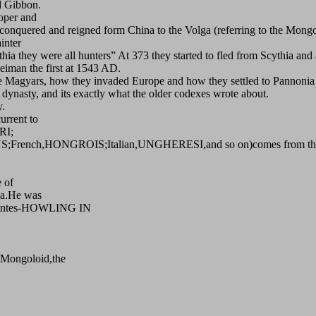
d Gibbon.
oper and
conquered and reigned form China to the Volga (referring to the Mongo
inter
 they were all hunters” At 373 they started to fled from Scythia and a
iman the first at 1543 AD.
 Magyars, how they invaded Europe and how they settled to Pannonia l
 dynasty, and its exactly what the older codexes wrote about.
y.
urrent to
RI;
ench,HONGROIS;Italian,UNGHERESI,and so on)comes from the
e of
ia.He was
lulantes-HOWLING IN
e Mongoloid,the