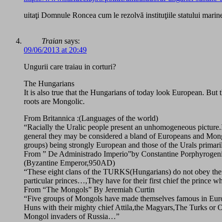
uitaţi Domnule Roncea cum le rezolvă instituţiile statului marin
Traian
says:
09/06/2013 at 20:49
Ungurii care traiau in corturi?
The Hungarians
It is also true that the Hungarians of today look European. But t
roots are Mongolic.
From Britannica :(Languages of the world)
“Racially the Uralic people present an unhomogeneous picture.
general they may be considered a bland of Europeans and Mong
groups) being strongly European and those of the Urals primar
From ” De Administrado Imperio”by Constantine Porphyrogeni
(Byzantine Emperor,950AD)
“These eight clans of the TURKS(Hungarians) do not obey the
particular princes…,They have for their first chief the prince
From “The Mongols” By Jeremiah Curtin
“Five groups of Mongols have made themselves famous in Eu
Huns with their mighty chief Attila,the Magyars,The Turks or 
Mongol invaders of Russia…”