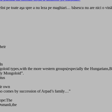
elist pe toate aşa spre a nu leza pe maghiari… băsescu nu are nici o vină
heir
In
oloid types,with the more western groups(especially the Hungarians,B
ily Mongoloid”.
tus
ir own
 who comes by succession of Arpad’s family…”
rope:The
Osmanli,the