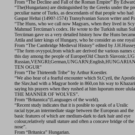
From “The Decline and Fall of the Roman Empire” By Edwar
“The(Hungarians) are distinguished by the Greeks under the pr
peculiar name of Turks, as descendants of that people who had 
Gaspar Heltai (1490?-1574) Transylvanian Saxon writer and Pa
“The Huns, who we call now Magyars, when they lived in Scythia
Mahmud Tercüman’s codex. He wrote to the Turkish sultan Sule
Tercüman gave us a very detailed history how the Huns became
Attila and later kings of Hungary, who he consider as one royal
From “The Cambridge Medieval History” edited by J.H.Husse
“The form ovyypoi,from which are derived the various names c
this day among the people of Europe(Old Church Slavonic,UG
Russian,VENGRI;German,UNGARN;English,HUNGARIANS;Fr
TEN OGUR”
From “The Thirteenth Tribe” by Arthur Koestler.
“We also hear of a fearful encounter which St.Cyril, the Apostl
the Slav,had with a Magyar horde in 860,on his way to Khazar
saying his prayers when they rushed at him luporum more u
THE MANNER OF WOLVES”.
From “Britannica”(Languages of the world).
“Recent study indicates that it is posible to speak of a Uralic
racial type,an intermediate stage between the European and th
basic features of which are medium-dark to dark hair and eye
colour,relatively small stature and often a concave bridge of the
nose”.
From “Britanica” Hungarian.