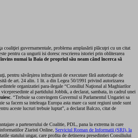
ţa coaliţiei guvernamentale, problema amplasării plăcuţei cu un citat
e pentru ca ungurii isi doresc rescrierea istoriei prin obliterarea
, învins numai la Baia de propriul său neam când încerca să
, pentru săvârşirea infracţiunii de executare fără autorizaţie de
ită de art. 24 alin. 1 lit. a din Legea 50/1991 privind autorizarea
şedintele organizatiei para-ilegale “Consiliul Naţional al Maghiarilor
icepresedinte al partidului Jobbik, a declarat, sambata, in cadrul unei
uiesc
. “Trebuie sa convingem Guvernul si Parlamentul Ungariei sa
uie sa facem sa inteleaga Europa asta mare ca sunt regiuni unde sunt
ru aceste lucruri trebuie luptat”, a declarat Balczo, citat de
ntajare a partenerului de Coalitie, PDL, pana la extrema in care
informatiilor Ziaristi Online,
Serviciul Roman de Informatii (SRI), la
tile statului ungar, care profita de detinerea presedintiei Consiliului