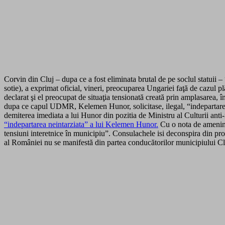
Corvin din Cluj – dupa ce a fost eliminata brutal de pe soclul statuii
sotie), a exprimat oficial, vineri, preocuparea Ungariei faţă de cazul 
declarat şi el preocupat de situaţia tensionată creată prin amplasarea, în
dupa ce capul UDMR, Kelemen Hunor, solicitase, ilegal, “indepartarea 
demiterea imediata a lui Hunor din pozitia de Ministru al Culturii anti-n
“indepartarea neintarziata” a lui Kelemen Hunor.
Cu o nota de ameninta
tensiuni interetnice în municipiu”. Consulachele isi deconspira din pros
al României nu se manifestă din partea conducătorilor municipiului C