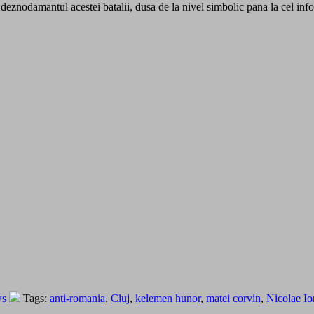
a deznodamantul acestei batalii, dusa de la nivel simbolic pana la cel info
ws
Tags:
anti-romania
,
Cluj
,
kelemen hunor
,
matei corvin
,
Nicolae Io