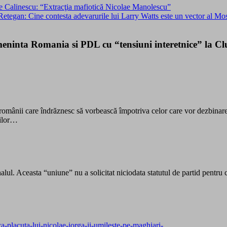
 Calinescu: “Extracţia mafiotică Nicolae Manolescu”
 Retegan: Cine contesta adevarurile lui Larry Watts este un vector al 
inta Romania si PDL cu “tensiuni interetnice” la Cluj,
 iar românii care îndrăznesc să vorbească împotriva celor care vor dezbina
nilor…
l. Aceasta “uniune” nu a solicitat niciodata statutul de partid pentru ca 
ca-placuta-lui-nicolae-iorga-ii-umileste-pe-maghiari-