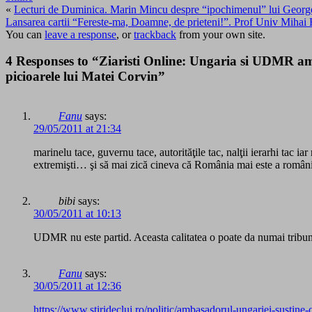
«
Lecturi de Duminica. Marin Mincu despre “ipochimenul” lui George
Lansarea cartii “Fereste-ma, Doamne, de prieteni!”. Prof Univ Mihai
You can
leave a response
, or
trackback
from your own site.
4 Responses to “Ziaristi Online: Ungaria si UDMR amen
picioarele lui Matei Corvin”
Fanu
says:
29/05/2011 at 21:34
marinelu tace, guvernu tace, autorităţile tac, nalţii ierarhi tac
extremişti… şi să mai zică cineva că România mai este a româ
bibi
says:
30/05/2011 at 10:13
UDMR nu este partid. Aceasta calitatea o poate da numai tribunalu
Fanu
says:
30/05/2011 at 12:36
https://www.stiridecluj.ro/politic/ambasadorul-ungariei-sustine-