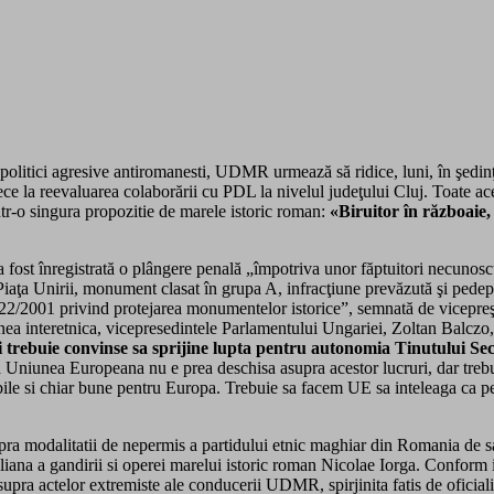
 politici agresive antiromanesti, UDMR urmează să ridice, luni, în şedin
e la reevaluarea colaborării cu PDL la nivelul judeţului Cluj. Toate acest
ntr-o singura propozitie de marele istoric roman:
«Biruitor în războaie
ost înregistrată o plângere penală „împotriva unor făptuitori necunoscuţi
Piaţa Unirii, monument clasat în grupa A, infracţiune prevăzută şi pedeps
r. 422/2001 privind protejarea monumentelor istorice”, semnată de vicepre
 interetnica, vicepresedintele Parlamentului Ungariei, Zoltan Balczo, v
trebuie convinse sa sprijine lupta pentru autonomia Tinutului Sec
a Uniunea Europeana nu e prea deschisa asupra acestor lucruri, dar treb
ile si chiar bune pentru Europa. Trebuie sa facem UE sa inteleaga ca pent
ra modalitatii de nepermis a partidului etnic maghiar din Romania de sa
elliana a gandirii si operei marelui istoric roman Nicolae Iorga. Conform 
upra actelor extremiste ale conducerii UDMR, spirjinita fatis de oficialita