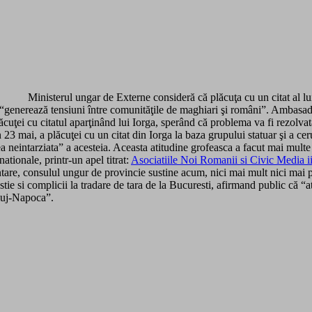
Ministerul ungar de Externe consideră că plăcuţa cu un citat al lu
 – “generează tensiuni între comunităţile de maghiari şi români”. Ambasad
plăcuţei cu citatul aparţinând lui Iorga, sperând că problema va fi rezol
 23 mai, a plăcuţei cu un citat din Iorga la baza grupului statuar şi a ceru
neintarziata” a acesteia. Aceasta atitudine grofeasca a facut mai multe 
ationale, printr-un apel titrat:
Asociatiile Noi Romanii si Civic Media i
re, consulul ungur de provincie sustine acum, nici mai mult nici mai put
tie si complicii la tradare de tara de la Bucuresti, afirmand public că “
luj-Napoca”.