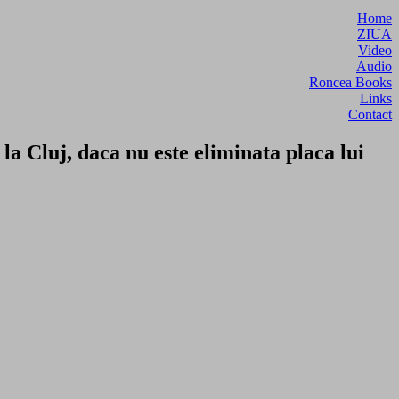
Home
ZIUA
Video
Audio
Roncea Books
Links
Contact
a Cluj, daca nu este eliminata placa lui