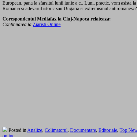
European, pana la sfarsitul lunii iunie a.c.. Luni, practic, vom asista l
Romania si adevarul istoric sau Ungaria si extremismul antiromanesc?
Corespondentul Mediafax la Cluj-Napoca relateaza:
Continuarea la
Ziaristi Online
Posted in
Analize
,
Colimatorul
,
Documentare
,
Editoriale
,
Top Ne
online