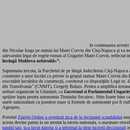
In continuarea acestei
din Nicolae Iorga pe statuia lui Matei Corvin din Cluj-Napoca şi va trec
adevarului legat de regele roman al Ungariei Matei Corvin, reflectat i
învingă Moldova nebiruită»”.
Saptamana trecuta, la Parchetul de pe lângă Judecătoria Cluj-Napoca a f
construire a unor lucrări cu privire la grupul statuar Matei Corvin din 
executării lucrărilor de construcţii, coroborat cu dispoziţiile Legii n
din Transilvania” (CNMT), Gergely Balazs. Pentru a amplifica tensiunea
serbari organizate la Ghindari, ca
Guvernul si Parlamentul Ungariei 
sprijine lupta pentru autonomia Tinutului Secuiesc. Stim foarte bine c
unele nationalitati cu pondere mare si formele de autonomie pot fi viab
Agerpres.
Portalul
Ziaristi Online a avertizat inca de la inceputul scandalului
asup
acesta devine partas la un atentat la istoria nationala, o asasinare orw
randul sau, si-a facut datoria si a informat la timp factorii decizionali
as