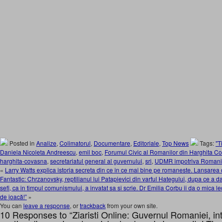
Posted in
Analize
,
Colimatorul
,
Documentare
,
Editoriale
,
Top News
Tags:
"T
Daniela Nicoleta Andreescu
,
emil boc
,
Forumul Civic al Romanilor din Harghita C
harghita-covasna
,
secretariatul general al guvernului
,
sri
,
UDMR impotriva Romani
«
Larry Watts explica istoria secreta din ce in ce mai bine pe romaneste. Lansarea
Fantastic: Chrzanovsky, reptilianul lui Patapievici din varful Hategului, dupa ce a 
sefi, ca in timpul comunismului, a invatat sa si scrie. Dr Emilia Corbu ii da o mica le
de joacă!”
»
You can
leave a response
, or
trackback
from your own site.
10 Responses to “Ziaristi Online: Guvernul Romaniei, intre