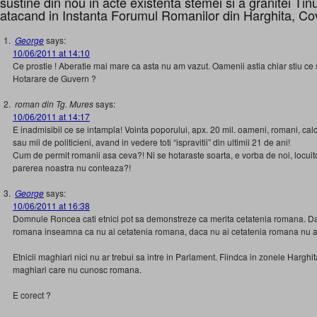
sustine din nou in acte existenta stemei si a granitei Tin
atacand in Instanta Forumul Romanilor din Harghita, C
George
says:
10/06/2011 at 14:10
Ce prostie ! Aberatie mai mare ca asta nu am vazut. Oamenii astia chiar stiu
Hotarare de Guvern ?
roman din Tg. Mures
says:
10/06/2011 at 14:17
E inadmisibil ce se intampla! Vointa poporului, apx. 20 mil. oameni, romani, cal
sau mii de politicieni, avand in vedere toti “ispravitii” din ultimii 21 de ani!
Cum de permit romanii asa ceva?! Ni se hotaraste soarta, e vorba de noi, locuito
parerea noastra nu conteaza?!
George
says:
10/06/2011 at 16:38
Domnule Roncea cati etnici pot sa demonstreze ca merita cetatenia romana. Da
romana inseamna ca nu ai cetatenia romana, daca nu ai cetatenia romana nu ai
Etnicii maghiari nici nu ar trebui sa intre in Parlament. Fiindca in zonele Harghi
maghiari care nu cunosc romana.
E corect ?