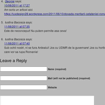
George
says:
10/06/2011 at 17:27
Am scris un articol aici
https://luxdesign28.wordpress.com/2011/06/10/dovada-meritarii-cetateniei-roma
Iustina Bacosca
says:
11/06/2011 at 07:35
Este de neconceput! Nu putem permite asa ceva!
Iustina Bacosca
says:
11/06/2011 at 07:40
Sub ochii nostri, ni se fura Ardealul! Jos cu UDMR de la guvernare! Jos cu hortistii
care vor sa rupa Romania!
Leave a Reply
Name (required)
Mail (will not be published) (required)
Website