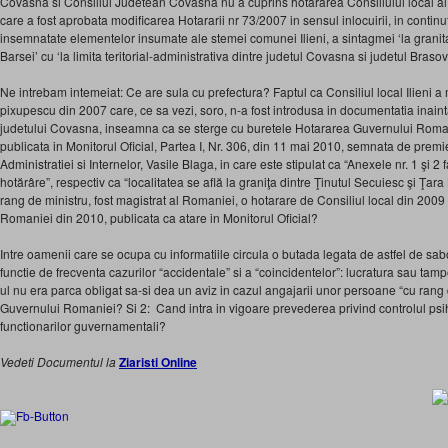
Covasna si Consiliul Judetean Covasna nu a cuprins hotararea Consiliului local al
care a fost aprobata modificarea Hotararii nr 73/2007 in sensul inlocuirii, in continutu
insemnatate elementelor insumate ale stemei comunei Ilieni, a sintagmei ‘la granita
Barsei’ cu ‘la limita teritorial-administrativa dintre judetul Covasna si judetul Brasov’
Ne intrebam intemeiat: Ce are sula cu prefectura? Faptul ca Consiliul local Ilieni a
pixupescu din 2007 care, ce sa vezi, soro, n-a fost introdusa in documentatia inainta
judetului Covasna, inseamna ca se sterge cu buretele Hotararea Guvernului Romani
publicata in Monitorul Oficial, Partea I, Nr. 306, din 11 mai 2010, semnata de premie
Administratiei si Internelor, Vasile Blaga, in care este stipulat ca “Anexele nr. 1 şi 2
hotărâre”, respectiv ca “localitatea se află la graniţa dintre Ţinutul Secuiesc şi Ţ
rang de ministru, fost magistrat al Romaniei, o hotarare de Consiliul local din 200
Romaniei din 2010, publicata ca atare in Monitorul Oficial?
Intre oamenii care se ocupa cu informatiile circula o butada legata de astfel de sabo
functie de frecventa cazurilor “accidentale” si a “coincidentelor”: lucratura sau ta
ul nu era parca obligat sa-si dea un aviz in cazul angajarii unor persoane “cu rang 
Guvernului Romaniei? Si 2: Cand intra in vigoare prevederea privind controlul psih
functionarilor guvernamentali?
Vedeti Documentul la
Ziaristi Online