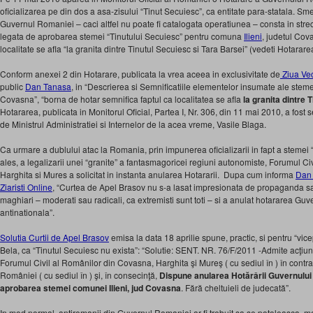
oficializarea pe din dos a asa-zisului “Tinut Secuiesc”, ca entitate para-statala. Smec
Guvernul Romaniei – caci altfel nu poate fi catalogata operatiunea – consta in strec
legata de aprobarea stemei “Tinutului Secuiesc” pentru comuna
Ilieni
, judetul Cov
localitate se afla “la granita dintre Tinutul Secuiesc si Tara Barsei” (vedeti Hotarar
Conform anexei 2 din Hotarare, publicata la vrea aceea in exclusivitate de
Ziua Ve
public
Dan Tanasa
, in “Descrierea si Semnificatiile elementelor insumate ale steme
Covasna”, “borna de hotar semnifica faptul ca localitatea se afla
la granita dintre 
Hotararea, publicata in Monitorul Oficial, Partea I, Nr. 306, din 11 mai 2010, a fos
de Ministrul Administratiei si Internelor de la acea vreme, Vasile Blaga.
Ca urmare a dublului atac la Romania, prin impunerea oficializarii in fapt a stemei “
ales, a legalizarii unei “granite” a fantasmagoricei regiuni autonomiste, Forumul C
Harghita si Mures a solicitat in instanta anularea Hotararii. Dupa cum informa
Dan
Ziaristi Online
, “Curtea de Apel Brasov nu s-a lasat impresionata de propaganda sau
maghiari – moderati sau radicali, ca extremisti sunt toti – si a anulat hotararea Guve
antinationala”.
Solutia Curtii de Apel Brasov
emisa la data 18 aprilie spune, practic, si pentru “vi
Bela, ca “Tinutul Secuiesc nu exista”: “Solutie: SENT. NR. 76/F/2011 -Admite acţiu
Forumul Civil al Românilor din Covasna, Harghita şi Mureş ( cu sediul în ) în contr
României ( cu sediul în ) şi, în consecinţă,
Dispune anularea Hotărârii Guvernului
aprobarea stemei comunei Ilieni, jud Covasna
. Fără cheltuieli de judecată”.
In mod normal, antiromanii din Guvernul Romaniei ar fi trebuit sa se potoleasca, ma