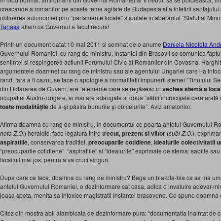
crescande a romanilor pe aceste teme agitate de Budapesta si a intetirii santajulu
obtinerea autonomiei prin “parlamente locale” stipulate in aberantul “Statut al Minorit
Tanasa
aflam ca Guvernul a facut recurs!
Printr-un document datat 10 mai 2011 si semnat de o anume
Daniela Nicoleta And
Guvernului Romaniei, cu rang de ministru, instantei din Brasov i se comunica fapt
sentintei si respingerea actiunii Forumului Civic al Romanilor din Covasna, Harghi
argumentele doamnei cu rang de ministru sau ale agentului Ungariei care i-a intocm
rand, fara a fi cazul, se face o apologie a normalitatii impunerii stemei “Tinutului S
din Hotararea de Guvern, are “elemente care se regăsesc în
vechea stemă a locali
ocupatiei Austro-Ungare, si mai are adaugate si doua “săbii încrucişate care arată
toate modalităţile
de a-şi păstra bunurile şi obiceiurile”. Aviz amatorilor.
Afirma doamna cu rang de ministru, in documentul ce poarta antetul Guvernului R
nota Z.O.
) heraldic, face legatura intre
trecut, prezent si viitor
(
subl Z.O.
), expriman
aspiratiile
, conservarea traditiei,
preocuparile cotidiene
,
idealurile colectivitati
“preocuparile cotidiene”, “aspiratiile” si “idealurile” exprimate de stema: sabiile sa
facsimil mai jos, pentru a va cruci singuri.
Dupa care ce face, doamna cu rang de ministru? Baga un bla-bla-bla ca sa ma umpl
antetul Guvernului Romaniei, o dezinformare cat casa, adica o invaluire adevar-mi
joasa speta, menita sa intoxice magistratii Instantei brasovene. Ce spune doamna 
Citez din mostra abil alambicata de dezinformare pura: “documentatia inaintat de cat