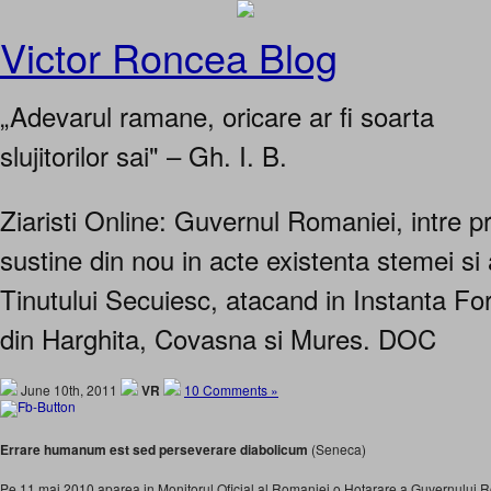
Victor Roncea Blog
„Adevarul ramane, oricare ar fi soarta
slujitorilor sai" – Gh. I. B.
Ziaristi Online: Guvernul Romaniei, intre pro
sustine din nou in acte existenta stemei si 
Tinutului Secuiesc, atacand in Instanta F
din Harghita, Covasna si Mures. DOC
June 10th, 2011
VR
10 Comments »
Errare humanum est sed perseverare diabolicum
(Seneca)
Pe 11 mai 2010 aparea in Monitorul Oficial al Romaniei o Hotarare a Guvernului R