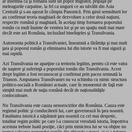
ar însemna că şi românii sunt un popor migrator, pripăşit pe
meleagurile carpatine, la fel ca ungurii ce au năvălit din Asia
Centrală şi s-au aşezat în câmpia Panonică. Prin girul semnăturii lor
au confirmat teoria maghiară de dezvoltare a celor două naţiuni,
respectiv română şi maghiară, în acelaşi timp formarea poporului
român cu mult înainte de venirea lor şi pe un spaţiu mult mai mare
decât este azi România, incluzând bineînţeles şi Transilvania.
Autonomia politică a Transilvaniei, înseamnă a fărâmiţa şi mai mult
ţara şi poporul român şi eliminarea lui din istorie va fi mai sigură şi
mai rapidă.
Azi Transilvania ne aparţine ca teritoriu legitim, pentru că este vatra
de naştere şi suferinţă a poporului român din Transilvania. Acest
drept legitim a fost recunoscut şi confirmat prin pacea semnată la
Trianon. Amputarea Transilvaniei nu va schimba cu nimic structura
politico-socială a României actuale, care în momentul de faţă este
simţită mai mult de naţia română decât de naţionalităţile
conlocuitoare.
Nu Transilvania este cauza nenorocirilor din România. Cauza este
regimul politic şi conducătorii lui, care guvernează în ţara noastră.
Fatalitatea istorică a năpăstuit ţara noastră cu cel mai despotic,
totalitar regim politic pe care l-a cunoscut vreodată istoria, împotriva
acestuia trebuie luată poziţie, căci prin nimicirea lui se va obţine nu
numai salvarea poporului român din ghiarele satanei, ci şi a tuturor