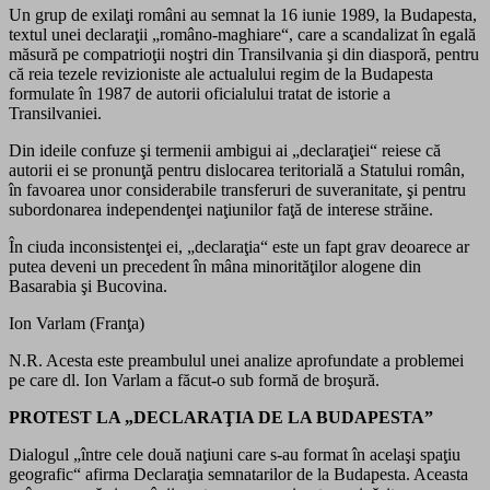
Un grup de exilaţi români au semnat la 16 iunie 1989, la Budapesta,
textul unei declaraţii „româno-maghiare“, care a scandalizat în egală
măsură pe compatrioţii noştri din Transilvania şi din diasporă, pentru
că reia tezele revizioniste ale actualului regim de la Budapesta
formulate în 1987 de autorii oficialului tratat de istorie a
Transilvaniei.
Din ideile confuze şi termenii ambigui ai „declaraţiei“ reiese că
autorii ei se pronunţă pentru dislocarea teritorială a Statului român,
în favoarea unor considerabile transferuri de suveranitate, şi pentru
subordonarea independenţei naţiunilor faţă de interese străine.
În ciuda inconsistenţei ei, „declaraţia“ este un fapt grav deoarece ar
putea deveni un precedent în mâna minorităţilor alogene din
Basarabia şi Bucovina.
Ion Varlam (Franţa)
N.R. Acesta este preambulul unei analize aprofundate a problemei
pe care dl. Ion Varlam a făcut-o sub formă de broşură.
PROTEST LA „DECLARAŢIA DE LA BUDAPESTA”
Dialogul „între cele două naţiuni care s-au format în acelaşi spaţiu
geografic“ afirma Declaraţia semnatarilor de la Budapesta. Aceasta