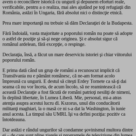
avem o reconciliere istorică cu ungurii şi depunem eforturi reale,
verificabile, pentru a o realiza, mai ales ajutând pe toţi refugiaţii din
România, astăzi în Ungaria, fără absolut nici o distincţie etnică.
Prea mare importanţă nu trebuie să dăm Declaraţiei de la Budapesta.
Fără îndoială, vasta majoritate a poporului român nu poate să adopte
o astfel de poziţie şi să-şi nege originea. Şi e absolut sigur că
românul ardelean, fără excepţie, o respinge.
Declaraţia, însă, a făcut un mare deserviciu istoriei şi chiar viitorului
poporului român.
E prima dată când un grup de români a recunoscut implicit că
Transilvania nu e pământ românesc, că ne-am format acolo
împreună cu ungurii. E destul să citeşti Erdey Tornete ca să-ţi dai
seama că nu vor înceta, de acum încolo, să ne reamintească că
această Declaraţie a fost făcută de români patrioţi nesiliţi de nimeni,
în deplină libertate, în Lumea Liberă. Mie, personal, mi-a atras
atenţia asupra acestui lucru dl. Kszorus, unul din conducătorii
militanţi maghiari, la o masă ce ni s-a dat la Washington, în iunie
anul acesta. La timpul său UMRL îşi va defini poziţia: pozitiv ca
întotdeauna.
Dar astăzi e rândul ungurilor să condamne şovinismul multora dintre
ei – de care sunt pline ziarele şi programele de televiziune din lumea