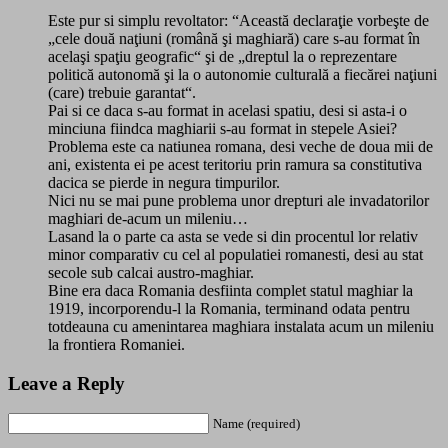
Este pur si simplu revoltator: “Această declaraţie vorbeşte de
„cele două naţiuni (română şi maghiară) care s-au format în
acelaşi spaţiu geografic“ şi de „dreptul la o reprezentare
politică autonomă şi la o autonomie culturală a fiecărei naţiuni
(care) trebuie garantat“.
Pai si ce daca s-au format in acelasi spatiu, desi si asta-i o
minciuna fiindca maghiarii s-au format in stepele Asiei?
Problema este ca natiunea romana, desi veche de doua mii de
ani, existenta ei pe acest teritoriu prin ramura sa constitutiva
dacica se pierde in negura timpurilor.
Nici nu se mai pune problema unor drepturi ale invadatorilor
maghiari de-acum un mileniu…
Lasand la o parte ca asta se vede si din procentul lor relativ
minor comparativ cu cel al populatiei romanesti, desi au stat
secole sub calcai austro-maghiar.
Bine era daca Romania desfiinta complet statul maghiar la
1919, incorporendu-l la Romania, terminand odata pentru
totdeauna cu amenintarea maghiara instalata acum un mileniu
la frontiera Romaniei.
Leave a Reply
Name (required)