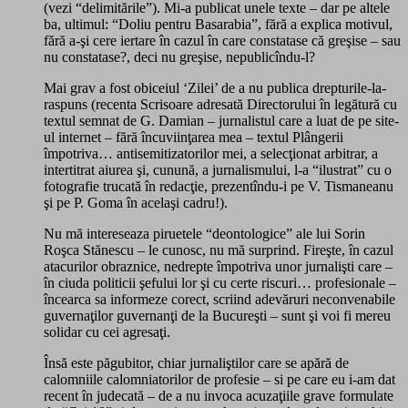
(vezi “delimitările”). Mi-a publicat unele texte – dar pe altele
ba, ultimul: “Doliu pentru Basarabia”, fără a explica motivul,
fără a-şi cere iertare în cazul în care constatase că greşise – sau
nu constatase?, deci nu greşise, nepublicîndu-l?
Mai grav a fost obiceiul ‘Zilei’ de a nu publica drepturile-la-
raspuns (recenta Scrisoare adresată Directorului în legătură cu
textul semnat de G. Damian – jurnalistul care a luat de pe site-
ul internet – fără încuviinţarea mea – textul Plângerii
împotriva… antisemitizatorilor mei, a selecţionat arbitrar, a
intertitrat aiurea şi, cunună, a jurnalismului, l-a “ilustrat” cu o
fotografie trucată în redacţie, prezentîndu-i pe V. Tismaneanu
şi pe P. Goma în acelaşi cadru!).
Nu mă intereseaza piruetele “deontologice” ale lui Sorin
Roşca Stănescu – le cunosc, nu mă surprind. Fireşte, în cazul
atacurilor obraznice, nedrepte împotriva unor jurnalişti care –
în ciuda politicii şefului lor şi cu certe riscuri… profesionale –
încearca sa informeze corect, scriind adevăruri neconvenabile
guvernaţilor guvernanţi de la Bucureşti – sunt şi voi fi mereu
solidar cu cei agresaţi.
Însă este păgubitor, chiar jurnaliştilor care se apără de
calomniile calomniatorilor de profesie – si pe care eu i-am dat
recent în judecată – de a nu invoca acuzaţiile grave formulate