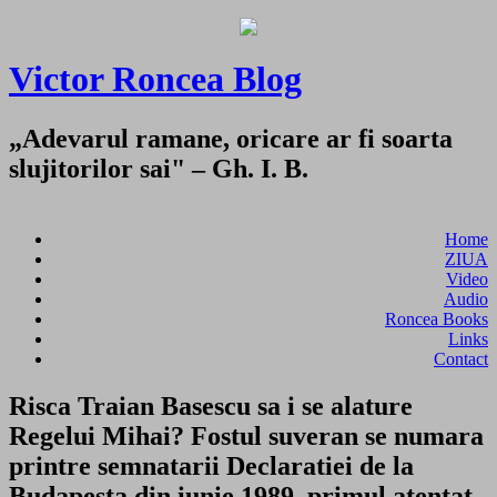
Victor Roncea Blog
„Adevarul ramane, oricare ar fi soarta
slujitorilor sai" – Gh. I. B.
Home
ZIUA
Video
Audio
Roncea Books
Links
Contact
Risca Traian Basescu sa i se alature
Regelui Mihai? Fostul suveran se numara
printre semnatarii Declaratiei de la
Budapesta din iunie 1989, primul atentat