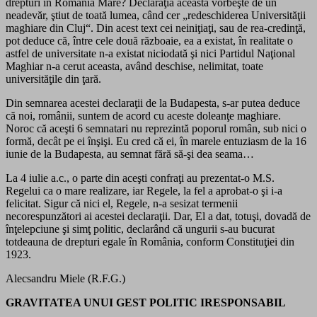
drepturi în România Mare? Declaraţia aceasta vorbeşte de un
neadevăr, ştiut de toată lumea, când cer „redeschiderea Universităţii
maghiare din Cluj“. Din acest text cei neiniţiaţi, sau de rea-credinţă,
pot deduce că, între cele două războaie, ea a existat, în realitate o
astfel de universitate n-a existat niciodată şi nici Partidul Naţional
Maghiar n-a cerut aceasta, având deschise, nelimitat, toate
universităţile din ţară.
Din semnarea acestei declaraţii de la Budapesta, s-ar putea deduce
că noi, românii, suntem de acord cu aceste doleanţe maghiare.
Noroc că aceşti 6 semnatari nu reprezintă poporul român, sub nici o
formă, decât pe ei înşişi. Eu cred că ei, în marele entuziasm de la 16
iunie de la Budapesta, au semnat fără să-şi dea seama…
La 4 iulie a.c., o parte din aceşti confraţi au prezentat-o M.S.
Regelui ca o mare realizare, iar Regele, la fel a aprobat-o şi i-a
felicitat. Sigur că nici el, Regele, n-a sesizat termenii
necorespunzători ai acestei declaraţii. Dar, El a dat, totuşi, dovadă de
înţelepciune şi simţ politic, declarând că ungurii s-au bucurat
totdeauna de drepturi egale în România, conform Constituţiei din
1923.
Alecsandru Miele (R.F.G.)
GRAVITATEA UNUI GEST POLITIC IRESPONSABIL