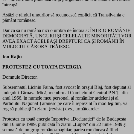
întreagă.
Astăzi e rândul ungurilor să recunoască explicit că Transilvania e
pământ românesc.
Dar ca să nu rămână nici o umbră de îndoială: ÎNTR-O ROMÂNIE
DEMOCRATĂ, UNGURII ŞI CELELALTE MINORITĂŢI VOR
AVEA EXACT ACELEAŞI DREPTURI CA ŞI ROMÂNII ÎN
MIJLOCUL CĂRORA TRĂIESC.
Ion Raţiu
PROTESTEZ CU TOATA ENERGIA
Domnule Director,
Subsemnatul Liciniu Faina, fost avocat în oraşul Blaj, fost deputat al
judeţului Târnava Mică, membru al Comitetului Central P.N.Ţ. din
anul 1966, în numele meu personal, al românilor ardeleni şi al
Partidului Naţional Ţărănesc pe care îl reprezint în mod legitim, vă
rog să publicaţi în ziarul (revista) dvs., următoarele:
Protestez cu toată energia împotriva „Declaraţiei“ de la Budapesta
din 16 iunie 1989, publicată în ziarul „Lupta“ din 22 iunie 1989 şi
semnată de un grup româno-maghiar, partea românească fiind