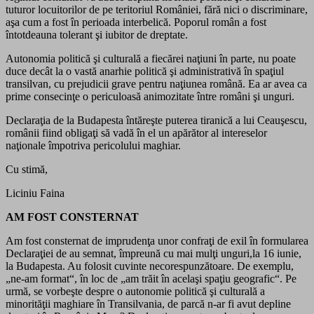
tuturor locuitorilor de pe teritoriul României, fără nici o discriminare,
aşa cum a fost în perioada interbelică. Poporul român a fost
întotdeauna tolerant şi iubitor de dreptate.
Autonomia politică şi culturală a fiecărei naţiuni în parte, nu poate
duce decât la o vastă anarhie politică şi administrativă în spaţiul
transilvan, cu prejudicii grave pentru naţiunea română. Ea ar avea ca
prime consecinţe o periculoasă animozitate între români şi unguri.
Declaraţia de la Budapesta întăreşte puterea tiranică a lui Ceauşescu,
românii fiind obligaţi să vadă în el un apărător al intereselor
naţionale împotriva pericolului maghiar.
Cu stimă,
Liciniu Faina
AM FOST CONSTERNAT
Am fost consternat de imprudenţa unor confraţi de exil în formularea
Declaraţiei de au semnat, împreună cu mai mulţi unguri,la 16 iunie,
la Budapesta. Au folosit cuvinte necorespunzătoare. De exemplu,
„ne-am format“, în loc de „am trăit în acelaşi spaţiu geografic“. Pe
urmă, se vorbeşte despre o autonomie politică şi culturală a
minorităţii maghiare în Transilvania, de parcă n-ar fi avut depline