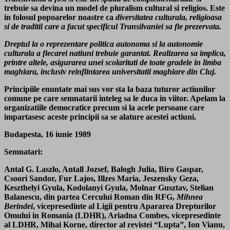
trebuie sa devina un model de pluralism cultural si religios. Este
in folosul popoarelor noastre ca
diversitatea culturala, religioasa
si de traditii care a facut specificul Transilvaniei sa fie prezervata.
Dreptul la o reprezentare politica autonoma si la autonomie
culturala a fiecarei natiuni trebuie garantat. Realizarea sa implica,
printre altele, asigurarea unei scolaritati de toate gradele in limba
maghiara, inclusiv reinfiintarea universitatii maghiare din Cluj.
Principiile enuntate mai sus vor sta la baza tuturor actiunilor
comune pe care semnatarii inteleg sa le duca in viitor. Apelam la
organizatiile democratice precum si la acele persoane care
impartasesc aceste principii sa se alature acestei actiuni.
Budapesta, 16 iunie 1989
Semnatari:
Antal G. Laszlo, Antall Jozsef, Balogh Julia, Biro Gaspar,
Csoori Sandor, Fur Lajos, Illzes Maria, Jeszensky Geza,
Keszthelyi Gyula, Kodolanyi Gyula, Molnar Gusztav, Stelian
Balanescu, din partea Cercului Roman din RFG,
Mihnea
Berindei
, vicepresedinte al Ligii pentru Apararea Drepturilor
Omului in Romania (LDHR), Ariadna Combes, vicepresedinte
al LDHR, Mihai Korne, director al revistei “Lupta”, Ion Vianu,