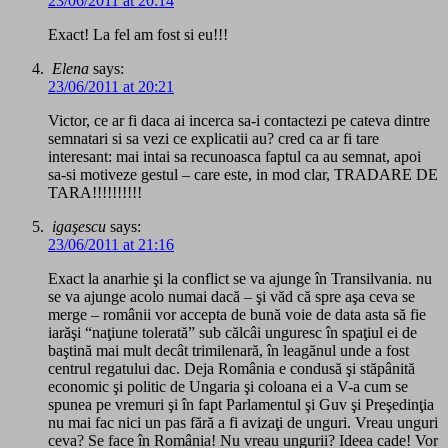
23/06/2011 at 20:14
Exact! La fel am fost si eu!!!
Elena
says:
23/06/2011 at 20:21
Victor, ce ar fi daca ai incerca sa-i contactezi pe cateva dintre
semnatari si sa vezi ce explicatii au? cred ca ar fi tare
interesant: mai intai sa recunoasca faptul ca au semnat, apoi
sa-si motiveze gestul – care este, in mod clar, TRADARE DE
TARA!!!!!!!!!!
igaşescu
says:
23/06/2011 at 21:16
Exact la anarhie şi la conflict se va ajunge în Transilvania. nu
se va ajunge acolo numai dacă – şi văd că spre aşa ceva se
merge – românii vor accepta de bună voie de data asta să fie
iarăşi “naţiune tolerată” sub călcâi unguresc în spaţiul ei de
baştină mai mult decât trimilenară, în leagănul unde a fost
centrul regatului dac. Deja România e condusă şi stăpânită
economic şi politic de Ungaria şi coloana ei a V-a cum se
spunea pe vremuri şi în fapt Parlamentul şi Guv şi Preşedinţia
nu mai fac nici un pas fără a fi avizaţi de unguri. Vreau unguri
ceva? Se face în România! Nu vreau ungurii? Ideea cade! Vor