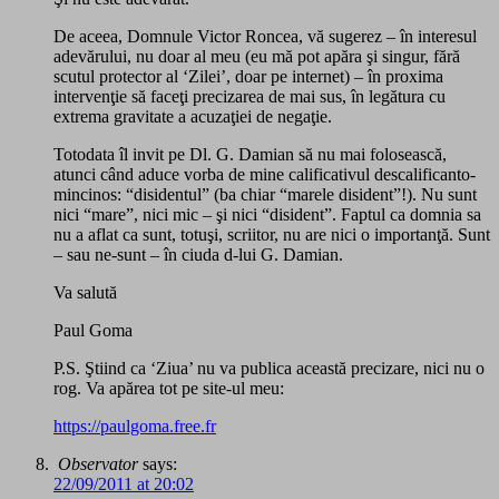
De aceea, Domnule Victor Roncea, vă sugerez – în interesul
adevărului, nu doar al meu (eu mă pot apăra şi singur, fără
scutul protector al ‘Zilei’, doar pe internet) – în proxima
intervenţie să faceţi precizarea de mai sus, în legătura cu
extrema gravitate a acuzaţiei de negaţie.
Totodata îl invit pe Dl. G. Damian să nu mai folosească,
atunci când aduce vorba de mine calificativul descalificanto-
mincinos: “disidentul” (ba chiar “marele disident”!). Nu sunt
nici “mare”, nici mic – şi nici “disident”. Faptul ca domnia sa
nu a aflat ca sunt, totuşi, scriitor, nu are nici o importanţă. Sunt
– sau ne-sunt – în ciuda d-lui G. Damian.
Va salută
Paul Goma
P.S. Ştiind ca ‘Ziua’ nu va publica această precizare, nici nu o
rog. Va apărea tot pe site-ul meu:
https://paulgoma.free.fr
Observator
says:
22/09/2011 at 20:02