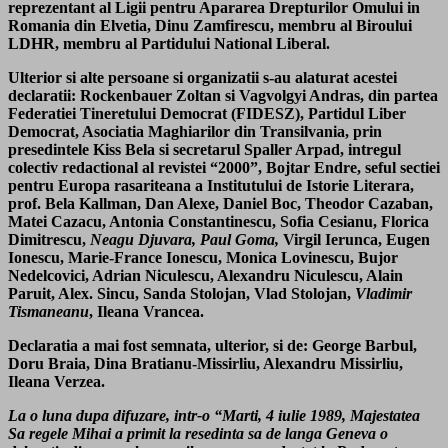
reprezentant al Ligii pentru Apararea Drepturilor Omului in
Romania din Elvetia, Dinu Zamfirescu, membru al Biroului
LDHR, membru al Partidului National Liberal.
Ulterior si alte persoane si organizatii s-au alaturat acestei
declaratii: Rockenbauer Zoltan si Vagvolgyi Andras, din partea
Federatiei Tineretului Democrat (FIDESZ), Partidul Liber
Democrat, Asociatia Maghiarilor din Transilvania, prin
presedintele Kiss Bela si secretarul Spaller Arpad, intregul
colectiv redactional al revistei “2000”, Bojtar Endre, seful sectiei
pentru Europa rasariteana a Institutului de Istorie Literara,
prof. Bela Kallman, Dan Alexe, Daniel Boc, Theodor Cazaban,
Matei Cazacu, Antonia Constantinescu, Sofia Cesianu, Florica
Dimitrescu,
Neagu Djuvara, Paul Goma,
Virgil Ierunca, Eugen
Ionescu, Marie-France Ionescu, Monica Lovinescu, Bujor
Nedelcovici, Adrian Niculescu, Alexandru Niculescu, Alain
Paruit, Alex. Sincu, Sanda Stolojan, Vlad Stolojan,
Vladimir
Tismaneanu
, Ileana Vrancea.
Declaratia a mai fost semnata, ulterior, si de: George Barbul,
Doru Braia, Dina Bratianu-Missirliu, Alexandru Missirliu,
Ileana Verzea.
La o luna dupa difuzare, intr-o “Marti, 4 iulie 1989, Majestatea
Sa regele Mihai a primit la resedinta sa de langa Geneva o