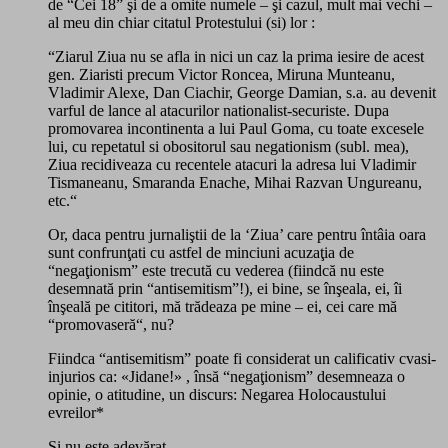
de “Cei 18” şi de a omite numele – şi cazul, mult mai vechi –
al meu din chiar citatul Protestului (si) lor :
“Ziarul Ziua nu se afla in nici un caz la prima iesire de acest
gen. Ziaristi precum Victor Roncea, Miruna Munteanu,
Vladimir Alexe, Dan Ciachir, George Damian, s.a. au devenit
varful de lance al atacurilor nationalist-securiste. Dupa
promovarea incontinenta a lui Paul Goma, cu toate excesele
lui, cu repetatul si obositorul sau negationism (subl. mea),
Ziua recidiveaza cu recentele atacuri la adresa lui Vladimir
Tismaneanu, Smaranda Enache, Mihai Razvan Ungureanu,
etc.“
Or, daca pentru jurnaliştii de la ‘Ziua’ care pentru întâia oara
sunt confrunţati cu astfel de minciuni acuzaţia de
“negaţionism” este trecută cu vederea (fiindcă nu este
desemnată prin “antisemitism”!), ei bine, se înşeala, ei, îi
înşeală pe cititori, mă trădeaza pe mine – ei, cei care mă
“promovaseră“, nu?
Fiindca “antisemitism” poate fi considerat un calificativ cvasi-
injurios ca: «Jidane!» , însă “negaţionism” desemneaza o
opinie, o atitudine, un discurs: Negarea Holocaustului
evreilor*
Şi nu este adevărat.