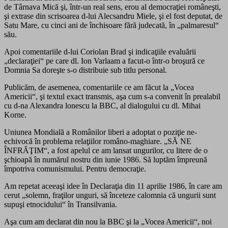
de Târnava Mică şi, într-un real sens, erou al democraţiei româneşti,
şi extrase din scrisoarea d-lui Alecsandru Miele, şi el fost deputat, de
Satu Mare, cu cinci ani de închisoare fără judecată, în „palmaresul“
său.
Apoi comentariile d-lui Coriolan Brad şi indicaţiile evaluării
„declaraţiei“ pe care dl. Ion Varlaam a facut-o într-o broşură ce
Domnia Sa doreşte s-o distribuie sub titlu personal.
Publicăm, de asemenea, comentariile ce am făcut la „Vocea
Americii“, şi textul exact transmis, aşa cum s-a convenit în prealabil
cu d-na Alexandra lonescu la BBC, al dialogului cu dl. Mihai
Korne.
Uniunea Mondială a Românilor liberi a adoptat o poziţie ne-
echivocă în problema relaţiilor româno-maghiare. „SĂ NE
ÎNFRĂŢIM“, a fost apelul ce am lansat ungurilor, cu litere de o
şchioapă în numărul nostru din iunie 1986. Să luptăm împreună
împotriva comunismului. Pentru democraţie.
Am repetat aceeaşi idee în Declaraţia din 11 aprilie 1986, în care am
cerut „solemn, fraţilor unguri, să înceteze calomnia că ungurii sunt
supuşi etnocidului“ în Transilvania.
Aşa cum am declarat din nou la BBC şi la „Vocea Americii“, noi