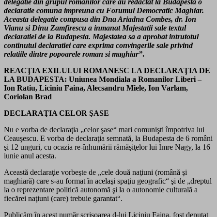
delegatie din grupul romanilor care au redactat la Budapesta o
declaratie comuna impreuna cu Forumul Democratic Maghiar.
Aceasta delegatie compusa din Dna Ariadna Combes, dr. Ion
Vianu si Dinu Zamfirescu a inmanat Majestatii sale textul
declaratiei de la Budapesta. Majestatea sa a aprobat intrutotul
continutul declaratiei care exprima convingerile sale privind
relatiile dintre popoarele roman si maghiar”
.
REACŢIA EXILULUI ROMANESC LA DECLARAŢIA DE
LA BUDAPESTA: Uniunea Mondiala a Romanilor Liberi –
Ion Ratiu, Liciniu Faina, Alecsandru Miele, Ion Varlam,
Coriolan Brad
DECLARAŢIA CELOR ŞASE
Nu e vorba de declaraţia „celor şase“ mari comunişti împotriva lui
Ceauşescu. E vorba de declaraţia semnată, la Budapesta de 6 români
şi 12 unguri, cu ocazia re-înhumării rămăşiţelor lui Imre Nagy, la 16
iunie anul acesta.
Această declaraţie vorbeşte de „cele două naţiuni (română şi
maghiară) care s-au format în acelaşi spaţiu geografic“ şi de „dreptul
la o reprezentare politică autonomă şi la o autonomie culturală a
fiecărei naţiuni (care) trebuie garantat“.
Publicăm în acest număr scrisoarea d-lui Liciniu Faina, fost deputat