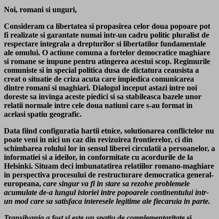
Noi, romani si unguri,
Consideram ca libertatea si propasirea celor doua popoare pot
fi realizate si garantate numai intr-un cadru politic pluralist de
respectare integrala a drepturilor si libertatilor fundamentale
ale omului. O actiune comuna a fortelor democratice maghiare
si romane se impune pentru atingerea acestui scop. Regimurile
comuniste si in special politica dusa de dictatura ceausista a
creat o situatie de criza acuta care impiedica comunicarea
dintre romani si maghiari. Dialogul inceput astazi intre noi
doreste sa invinga aceste piedici si sa stabileasca bazele unor
relatii normale intre cele doua natiuni care s-au format in
acelasi spatiu geografic.
Data fiind configuratia hartii etnice, solutionarea conflictelor nu
poate veni in nici un caz din revizuirea frontierelor, ci din
schimbarea rolului lor in sensul liberei circulatii a persoanelor, a
informatiei si a ideilor, in conformitate cu acordurile de la
Helsinki. Situam deci imbunatatirea relatiilor romano-maghiare
in perspectiva procesului de restructurare democratica general-
europeana,
care singur va fi in stare sa rezolve problemele
acumulate de-a lungul istoriei intre popoarele continentului intr-
un mod care sa satisfaca interesele legitime ale fiecaruia in parte.
Transilvania a fost si este un spatiu de complementaritate
si