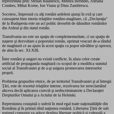
reprezentată prin: Stelian Bălănescu, Mihnea Berindei, Adriana
Combes, Mihai Korne, Ion Vianu şi Dinu Zamfirescu.
Socotesc, împreună cu alţi români ardeleni ajunşi în exil şi care
cunoaştem bine istoria relaţiilor româno-maghiare, că „Declaraţia“
de la Budapesta este un act politic deosebit de dăunător românilor
din Ardeal şi din statul român.
Transilvania nu este un spaţiu de complementaritate, ci un spaţiu de
naştere şi dezvoltare a poporului român, oprimat veacuri de-a rândul
de maghiarii ce au ajuns în acest spaţiu ca popor năvălitor şi opresor,
de abia în sec. XI-XIII.
Între români şi unguri nu există conflicte, în afara celor create
artificial de propaganda maghiară cu scopul de a modifica statutul
social al Transilvaniei şi de a-şi asigura promovarea intereselor
proprii.
Problema grupurilor etnice, de pe teritoriul Transilvaniei şi al întregii
Ţări, este de resortul relaţiilor interne, rezolvarea lor nereclamând
altceva decât aplicarea corectă şi nediscriminatorie a Declaraţiei
Drepturilor Omului şi a Actului de la Helsinki.
Represiunea ceauşistă o suferă în mod egal toate naţionalităţile din
România şi în primul rând naţiunea română. Liberarea Ţării de sub
regimul comunist va aduce deplina libertate politică şi culturală a