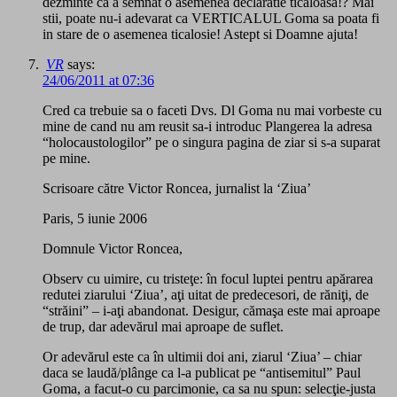
dezminte ca a semnat o asemenea declaratie ticaloasa!? Mai
stii, poate nu-i adevarat ca VERTICALUL Goma sa poata fi
in stare de o asemenea ticalosie! Astept si Doamne ajuta!
VR
says:
24/06/2011 at 07:36
Cred ca trebuie sa o faceti Dvs. Dl Goma nu mai vorbeste cu
mine de cand nu am reusit sa-i introduc Plangerea la adresa
“holocaustologilor” pe o singura pagina de ziar si s-a suparat
pe mine.
Scrisoare către Victor Roncea, jurnalist la ‘Ziua’
Paris, 5 iunie 2006
Domnule Victor Roncea,
Observ cu uimire, cu tristeţe: în focul luptei pentru apărarea
redutei ziarului ‘Ziua’, aţi uitat de predecesori, de răniţi, de
“străini” – i-aţi abandonat. Desigur, cămaşa este mai aproape
de trup, dar adevărul mai aproape de suflet.
Or adevărul este ca în ultimii doi ani, ziarul ‘Ziua’ – chiar
daca se laudă/plânge ca l-a publicat pe “antisemitul” Paul
Goma, a facut-o cu parcimonie, ca sa nu spun: selecţie-justa