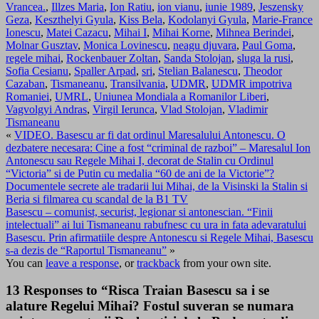
Vrancea.
,
Illzes Maria
,
Ion Ratiu
,
ion vianu
,
iunie 1989
,
Jeszensky
Geza
,
Keszthelyi Gyula
,
Kiss Bela
,
Kodolanyi Gyula
,
Marie-France
Ionescu
,
Matei Cazacu
,
Mihai I
,
Mihai Korne
,
Mihnea Berindei
,
Molnar Gusztav
,
Monica Lovinescu
,
neagu djuvara
,
Paul Goma
,
regele mihai
,
Rockenbauer Zoltan
,
Sanda Stolojan
,
sluga la rusi
,
Sofia Cesianu
,
Spaller Arpad
,
sri
,
Stelian Balanescu
,
Theodor
Cazaban
,
Tismaneanu
,
Transilvania
,
UDMR
,
UDMR impotriva
Romaniei
,
UMRL
,
Uniunea Mondiala a Romanilor Liberi
,
Vagvolgyi Andras
,
Virgil Ierunca
,
Vlad Stolojan
,
Vladimir
Tismaneanu
«
VIDEO. Basescu ar fi dat ordinul Maresalului Antonescu. O
dezbatere necesara: Cine a fost “criminal de razboi” – Maresalul Ion
Antonescu sau Regele Mihai I, decorat de Stalin cu Ordinul
“Victoria” si de Putin cu medalia “60 de ani de la Victorie”?
Documentele secrete ale tradarii lui Mihai, de la Visinski la Stalin si
Beria si filmarea cu scandal de la B1 TV
Basescu – comunist, securist, legionar si antonescian. “Finii
intelectuali” ai lui Tismaneanu rabufnesc cu ura in fata adevaratului
Basescu. Prin afirmatiile despre Antonescu si Regele Mihai, Basescu
s-a dezis de “Raportul Tismaneanu”
»
You can
leave a response
, or
trackback
from your own site.
13 Responses to “Risca Traian Basescu sa i se
alature Regelui Mihai? Fostul suveran se numara