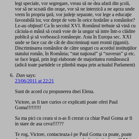
legi speciale, vor segregare, vreau să ne dea afară din şcoli,
vor să ne scoată din oraşe, vor să ne interzică a ne aşeza unde
vrem în propria ţară, vor judeţe separate, vor lege a educaţie
favorabilă lor, vor drept de veto în orice hotărâre a românilor?
Le-au obţinut! Ca în secolul XVI. Românul trebuie să vină cu
căciula-n mână să ceară voie de la ungur să intre într-o clădire
publică şi să vorbească româneşte. Asta în Europa sec. XXI
unde se face caz de cât de discriminaţi sunt rromii (ţiganii).
Discriminarea românilor de către unguri cu acordul instituţiilor
statului român, în România; “stat naţional” şi “suveran” şi etc.
se face legal, prin legi elaborate de majoritatea românească
(adică toate partidele ce plimbă mapa prin actualul Parlament)
Dan
says:
23/06/2011 at 22:21
Sunt de acord cu propunerea dnei Elena.
Victore, as fi tare curios ce explicatii poate oferi Paul
Goma!!!!!!!!!
Sa ma pici cu ceara si n-as fi crezut ca chiar Paul Goma ar fi
in stare de asa ceva!!!???
Te rog, Victore, contacteaza-l pe Paul Goma ca poate, poate