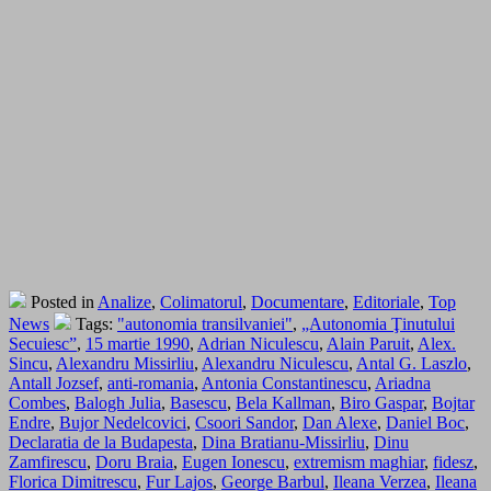
Posted in
Analize
,
Colimatorul
,
Documentare
,
Editoriale
,
Top
News
Tags:
"autonomia transilvaniei"
,
„Autonomia Ţinutului
Secuiesc”
,
15 martie 1990
,
Adrian Niculescu
,
Alain Paruit
,
Alex.
Sincu
,
Alexandru Missirliu
,
Alexandru Niculescu
,
Antal G. Laszlo
,
Antall Jozsef
,
anti-romania
,
Antonia Constantinescu
,
Ariadna
Combes
,
Balogh Julia
,
Basescu
,
Bela Kallman
,
Biro Gaspar
,
Bojtar
Endre
,
Bujor Nedelcovici
,
Csoori Sandor
,
Dan Alexe
,
Daniel Boc
,
Declaratia de la Budapesta
,
Dina Bratianu-Missirliu
,
Dinu
Zamfirescu
,
Doru Braia
,
Eugen Ionescu
,
extremism maghiar
,
fidesz
,
Florica Dimitrescu
,
Fur Lajos
,
George Barbul
,
Ileana Verzea
,
Ileana