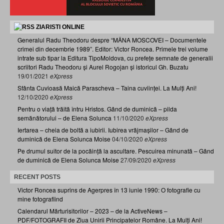
ZIARISTI ONLINE
Generalul Radu Theodoru despre “MÂNA MOSCOVEI – Documentele
crimei din decembrie 1989”. Editor: Victor Roncea. Primele trei volume
intrate sub tipar la Editura TipoMoldova, cu prefețe semnate de generalii
scriitori Radu Theodoru și Aurel Rogojan și istoricul Gh. Buzatu
19/01/2021
eXpress
Sfânta Cuvioasă Maică Parascheva – Taina cuviinței. La Mulți Ani!
12/10/2020
eXpress
Pentru o viață trăită întru Hristos. Gând de duminică – pilda
semănătorului – de Elena Solunca
11/10/2020
eXpress
Iertarea – cheia de boltă a iubirii. Iubirea vrăjmașilor – Gând de
duminică de Elena Solunca Moise
04/10/2020
eXpress
Pe drumul suitor de la pocăință la ascultare. Pescuirea minunată – Gând
de duminică de Elena Solunca Moise
27/09/2020
eXpress
RECENT POSTS
Victor Roncea suprins de Agerpres în 13 iunie 1990: O fotografie cu
mine fotografiind
Calendarul Mărturisitorilor – 2023 – de la ActiveNews –
PDF/FOTOGRAFII de Ziua Unirii Principatelor Române. La Mulți Ani!