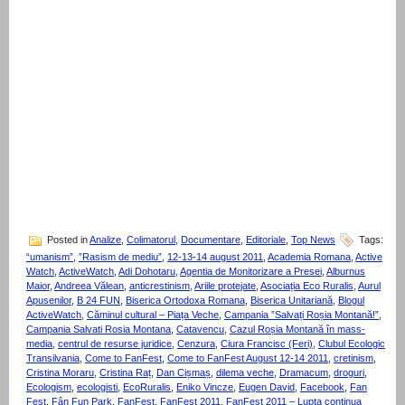
Posted in
Analize
,
Colimatorul
,
Documentare
,
Editoriale
,
Top News
Tags:
“umanism”
,
”Rasism de mediu”
,
12-13-14 august 2011
,
Academia Romana
,
Active
Watch
,
ActiveWatch
,
Adi Dohotaru
,
Agentia de Monitorizare a Presei
,
Alburnus
Maior
,
Andreea Vălean
,
anticrestinism
,
Ariile protejate
,
Asociația Eco Ruralis
,
Aurul
Apusenilor
,
B 24 FUN
,
Biserica Ortodoxa Romana
,
Biserica Unitariană
,
Blogul
ActiveWatch
,
Căminul cultural – Piața Veche
,
Campania ”Salvați Roșia Montană!”
,
Campania Salvati Rosia Montana
,
Catavencu
,
Cazul Roșia Montană în mass-
media
,
centrul de resurse juridice
,
Cenzura
,
Ciura Francisc (Feri)
,
Clubul Ecologic
Transilvania
,
Come to FanFest
,
Come to FanFest August 12-14 2011
,
cretinism
,
Cristina Moraru
,
Cristina Raț
,
Dan Cișmaș
,
dilema veche
,
Dramacum
,
droguri
,
Ecologism
,
ecologisti
,
EcoRuralis
,
Eniko Vincze
,
Eugen David
,
Facebook
,
Fan
Fest
,
Fân Fun Park
,
FanFest
,
FanFest 2011
,
FanFest 2011 – Lupta continua