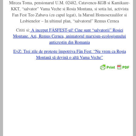
Mircea Toma, pensionarul U.M. 02482, Catavencu-KGB si Kamikaze-
KKT, “salvator” Vama Veche si Rosia Montana, si sotia lui, activista
Fan Fest Teo Zabava (cu capul legat), la Marsul Homosexualilor si
Lesbienelor – In ultimul plan, “salvatorul” Remus Cernea
Cititi si:
A inceput FÂSFEST-ul! Cine sunt “salvatorii” Rosiei
Montane. Azi, Remus Cernea, animatorul marxism-ecologismului
anticrestin din Romania
EvZ: Trei zile de proteste împotriva Fân Fest: “Nu vrem ca Roşia
Montană să devină o altă Vama Veche”