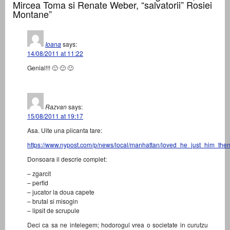
Mircea Toma si Renate Weber, “salvatorii” Rosiei
Montane”
Ioana
says:
14/08/2011 at 11:22
Genial!!! 🙂 🙂 🙂
Razvan
says:
15/08/2011 at 19:17
Asa. Uite una piicanta tare:
https://www.nypost.com/p/news/local/manhattan/loved_he_just_him_
Donsoara il descrie complet:
– zgarcit
– perfid
– jucator la doua capete
– brutal si misogin
– lipsit de scrupule
Deci ca sa ne intelegem; hodorogul vrea o societate in curutzu