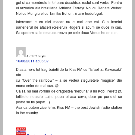
gol si cu membrele inferioare deschise. restul sunt vorbe. Pentru
el arzoaica aia braziliana Adriana Ferreyr. Noi cu Renate Weber.
Noi cu Mungiu el cu Tamiko Bolton. E tare hodorogul.
Interesant e ca nici macar nu e mai epe val. Si-a inselat
partenerul de afaceri (creierul) Rogers si acum se duce in cap.
Sa speram ca le restructureaza pe cele doua Venus hotentote.
x-man
says:
16/08/2011 at 06:37
D’asta ne-o tot trag baietii de la Kiss FM cu “Israel ;).. Kawasaki”
ala
cu “Over the rainbow” – a se vedea steguletele “magice” din
mana celor de mai sus. 😉
Ca sa nu mai vorbim de dragostea “nebuna” a lui Kobi Peretz pt.
fetitzele noastre …(nu pupa el asa ceva, doar pe portofel se
poate sa fie pupat…)
Asa ca putem zice ferm: Kiss FM – the best Jewish radio station
in the country.