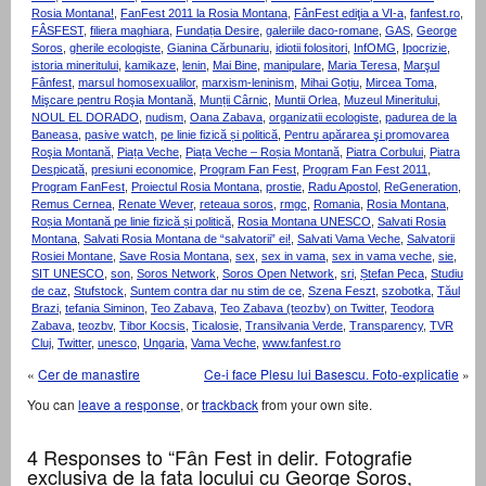
Rosia Montana!
,
FanFest 2011 la Rosia Montana
,
FânFest ediţia a VI-a
,
fanfest.ro
,
FÂSFEST
,
filiera maghiara
,
Fundația Desire
,
galeriile daco-romane
,
GAS
,
George
Soros
,
gherile ecologiste
,
Gianina Cărbunariu
,
idiotii folositori
,
InfOMG
,
Ipocrizie
,
istoria mineritului
,
kamikaze
,
lenin
,
Mai Bine
,
manipulare
,
Maria Teresa
,
Marşul
Fânfest
,
marsul homosexualilor
,
marxism-leninism
,
Mihai Goțiu
,
Mircea Toma
,
Mişcare pentru Roşia Montană
,
Munții Cârnic
,
Muntii Orlea
,
Muzeul Mineritului
,
NOUL EL DORADO
,
nudism
,
Oana Zabava
,
organizatii ecologiste
,
padurea de la
Baneasa
,
pasive watch
,
pe linie fizică și politică
,
Pentru apărarea şi promovarea
Roşia Montană
,
Piața Veche
,
Piața Veche – Roșia Montană
,
Piatra Corbului
,
Piatra
Despicată
,
presiuni economice
,
Program Fan Fest
,
Program Fan Fest 2011
,
Program FanFest
,
Proiectul Rosia Montana
,
prostie
,
Radu Apostol
,
ReGeneration
,
Remus Cernea
,
Renate Wever
,
reteaua soros
,
rmgc
,
Romania
,
Rosia Montana
,
Roșia Montană pe linie fizică și politică
,
Rosia Montana UNESCO
,
Salvati Rosia
Montana
,
Salvati Rosia Montana de “salvatorii” ei!
,
Salvati Vama Veche
,
Salvatorii
Rosiei Montane
,
Save Rosia Montana
,
sex
,
sex in vama
,
sex in vama veche
,
sie
,
SIT UNESCO
,
son
,
Soros Network
,
Soros Open Network
,
sri
,
Ștefan Peca
,
Studiu
de caz
,
Stufstock
,
Suntem contra dar nu stim de ce
,
Szena Feszt
,
szobotka
,
Tăul
Brazi
,
tefania Siminon
,
Teo Zabava
,
Teo Zabava (teozbv) on Twitter
,
Teodora
Zabava
,
teozbv
,
Tibor Kocsis
,
Ticalosie
,
Transilvania Verde
,
Transparency
,
TVR
Cluj
,
Twitter
,
unesco
,
Ungaria
,
Vama Veche
,
www.fanfest.ro
«
Cer de manastire
Ce-i face Plesu lui Basescu. Foto-explicatie
»
You can
leave a response
, or
trackback
from your own site.
4 Responses to “Fân Fest in delir. Fotografie
exclusiva de la fata locului cu George Soros,