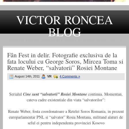
VICTOR RONCEA
BLOG
„ADEVARUL RAMANE, ORICARE AR FI SOARTA SLUJITORILOR SAI" – GH. I. B.
Fân Fest in delir. Fotografie exclusiva de la
fata locului cu George Soros, Mircea Toma si
Renate Weber, “salvatorii” Rosiei Montane
August 14th, 2011
VR
4 Comments »
Serialul
Cine sunt “salvatorii” Rosiei Montane
continua. Momentan,
cateva cadre existentiale din viata “salvatorilor”:
Renate Weber, fosta coordonatoare a Retelei Soros Romania, in prezent
europarlamentar PNL si “salvator” Rosia Montana, militand alaturi de
seful ei pentru independenta provinciei Kosovo