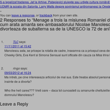
S-a legalizat tradarea. Jaf la Arhive. Patapievici slujeşte sau urăşte cultura român
UDMR la scoala din Salonta. Larry Watts despre sovinismul antiromanesc la Oreste.
»
You can
leave a response
, or
trackback
from your own site.
2 Responses to “Menage a trois la misiunea Romaniei din
cum arata amanta sex-ambasadorului Nicolae Manolescu
divorteaza de subalterna sa de la UNESCO la 72 de ani
TLC
says:
11/11/2011 at 15:42
Manolescu asta, se pricepe la rotatia de cadre, inseamna ca a priceput ceva de 
Cheeky Girls, Eva Kent si Simona Sensual sunt ofticate din cauza ca Miss Irina
ringo
says:
09/03/2012 at 16:24
Ma intreb, pe cine intereseaza articolul de mai sus. Este treaba absolut persona
inainte de a divorta?
Who the hell cares??? Vreti oare – daca tot cunoasteti cu amanunte cheltuielile 
domnului Manolescu?
Leave a Reply