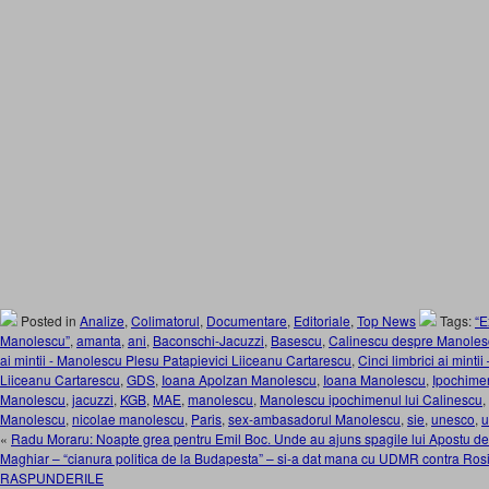
Posted in
Analize
,
Colimatorul
,
Documentare
,
Editoriale
,
Top News
Tags:
“E
Manolescu”
,
amanta
,
ani
,
Baconschi-Jacuzzi
,
Basescu
,
Calinescu despre Manoles
ai mintii - Manolescu Plesu Patapievici Liiceanu Cartarescu
,
Cinci limbrici ai mint
Liiceanu Cartarescu
,
GDS
,
Ioana Apolzan Manolescu
,
Ioana Manolescu
,
Ipochime
Manolescu
,
jacuzzi
,
KGB
,
MAE
,
manolescu
,
Manolescu ipochimenul lui Calinescu
,
Manolescu
,
nicolae manolescu
,
Paris
,
sex-ambasadorul Manolescu
,
sie
,
unesco
,
u
«
Radu Moraru: Noapte grea pentru Emil Boc. Unde au ajuns spagile lui Apostu de 
Maghiar – “cianura politica de la Budapesta” – si-a dat mana cu UDMR contra Ros
RASPUNDERILE