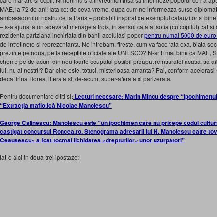
care mai are si copil. Nimeni nu s-a invrednicit insa sa informeze poporul ce l-a ap
MAE, la 72 de ani! Iata ce: de ceva vreme, dupa cum ne informeaza surse diplomati
ambasadorului nostru de la Paris – probabil inspirat de exemplul calauzitor si bine
– s-a ajuns la un adevarat menage a trois, in sensul ca atat sotia (cu copilul) cat si
rezidenta pariziana inchiriata din banii aceluiasi popor
pentru numai 5000 de euro
de intretinere si reprezentanta. Ne intrebam, fireste, cum va face fata exa, biata secr
prezinte pe noua, pe la receptiile oficiale ale UNESCO? N-ar fi mai bine ca MAE, S
cheme pe de-acum din nou foarte ocupatul posibil proapat reinsuratel acasa, sa ai
lui, nu ai nostri!? Dar cine este, totusi, misterioasa amanta? Pai, conform acelorasi
decat Irina Horea, literata si, de-acum, super-aferata si parizerata.
Pentru documentare cititi si
:
Lecturi necesare: Marin Mincu despre “ipochimenul
“Extracţia mafiotică Nicolae Manolescu”
George Calinescu: Manolescu este “un ipochimen care nu pricepe codul cultur
castigat concursul Roncea.ro. Stenograma adresarii lui N. Manolescu catre to
Ceausescu» a fost tocmai lichidarea «drepturilor» unor uzurpatori”
Iat-o aici in doua-trei ipostaze: