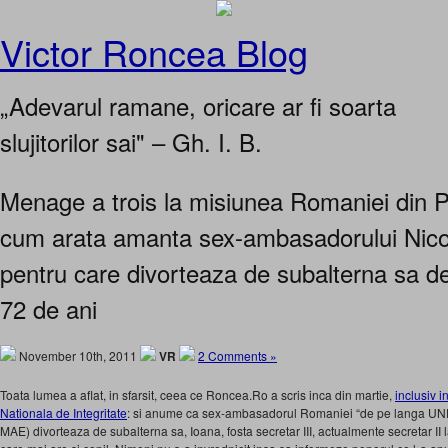
Victor Roncea Blog
„Adevarul ramane, oricare ar fi soarta
slujitorilor sai" – Gh. I. B.
Menage a trois la misiunea Romaniei din Pa
cum arata amanta sex-ambasadorului Nic
pentru care divorteaza de subalterna sa 
72 de ani
November 10th, 2011
VR
2 Comments »
Toata lumea a aflat, in sfarsit, ceea ce Roncea.Ro a scris inca din martie,
inclusiv i
Nationala de Integritate
: si anume ca sex-ambasadorul Romaniei “de pe langa UNES
MAE) divorteaza de subalterna sa, Ioana, fosta secretar III, actualmente secretar II 