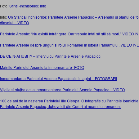
Foto:
Sfintii-Inchisorilor. Info
Info:
Un Sfant al Inchisorilor: Parintele Arsenie Papacioc – Arsenalul si planul de fo
diavolul – VIDEO
Părintele Arsenie: “Nu există înfrângere! Dar trebuie întâi să ştii să mori.” VIDEO I
Parintele Arsenie despre unguri si rolul Romaniei in istoria Pamantului. VIDEO IN
DE CE N-AI IUBIT? – Interviu cu Parintele Arsenie Papacioc
Mainile Parintelui Arsenie la inmormantare- FOTO
Inmormantarea Parintelui Arsenie Papacioc in imagini – FOTOGRAFII
Vijelia si slujba de la inmormantarea Parintelui Arsenie Papacioc – VIDEO
100 de ani de la nasterea Parintelui Ilie Cleopa. O fotografie cu Parintele Ioanichie
Parintele Arsenie Papacioc, duhovnicii din Ceruri ai neamului romanesc