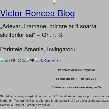
Victor Roncea Blog
„Adevarul ramane, oricare ar fi soarta
slujitorilor sai" – Gh. I. B.
Parintele Arsenie, Invingatorul
July 13th, 2012
VR
No Comments »
Parintele Arsenie Papacioc
13 August 1914 – 19 iulie 2011
Dumnezeu sa-l aiba de-a dreapta Sa!
Sâmbătă, 14 iulie, începând cu ora 8.45, IPS Teodosie, Arhiepiscopul Tomisului, va
Maria” din Techirghiol Sfânta Liturghie iar de la ora 11.00 va oficia slujba parastas
Domnul a Părintelui Arsenie Papacioc.