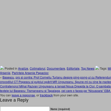
Posted in
Analize
,
Colimatorul
,
Documentare
,
Editoriale
,
Top News
Tags:
Mi
Arsenie
,
Parintele Arsenie Papacioc
«
Basescu, pro si contra: Prof Corneliu Turianu despre ping-pong-ul cu Referendu
crocodilul CT Popescu si puţoiul opărit MR Ungureanu. Spune-mi cu cine te-nsotest
Contratenorul Mihai Razvan Ungureanu a lansat Noua Dreapta la Cluj. O sambata fi
textele lui Basescu: Tismaneanu si Tapalaga, cel care o facea pe “Nicusoara” EBA
You can
leave a response
, or
trackback
from your own site.
Leave a Reply
Name (required)