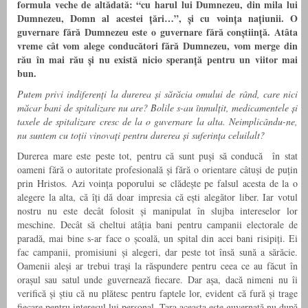
formula veche de altădată: “cu harul lui Dumnezeu, din mila lui
Dumnezeu, Domn al acestei țări…”, și cu voința națiunii. O
guvernare fără Dumnezeu este o guvernare fără conștiință. Atâta
vreme cât vom alege conducători fără Dum­nezeu, vom merge din
rău în mai rău și nu există nicio speranță pentru un viitor mai
bun.
Putem privi indiferenți la durerea și sărăcia omului de rând, care nici
măcar bani de spitalizare nu are? Bolile s-au înmulțit, medicamentele și
taxele de spitali­zare cresc de la o guvernare la alta. Neimplicându-ne,
nu suntem cu toții vinovați pentru durerea și suferința celuilalt?
Durerea mare este peste tot, pentru că sunt puși să conducă în stat
oameni fără o autoritate profesională și fără o orientare câtuși de puțin
prin Hristos. Azi voința poporului se clădește pe fal­sul acesta de la o
alegere la alta, că îți dă doar impresia că ești alegător liber. Iar votul
nostru nu este decât folosit și manipulat în slujba intereselor lor
meschine. Decât să cheltui atâția bani pen­tru campanii electorale de
paradă, mai bine s-ar face o școală, un spital din acei bani risipiți. Ei
fac campanii, promisiuni și alegeri, dar peste tot însă sună a sărăcie.
Oamenii aleși ar trebui trași la răspundere pentru ceea ce au făcut în
orașul sau satul unde guvernează fiecare. Dar așa, dacă nimeni nu îi
verifică și știu că nu plătesc pentru faptele lor, evident că fură și trage
fiecare pentru interesul lui personal. Țara aceasta este guver­nată nu după