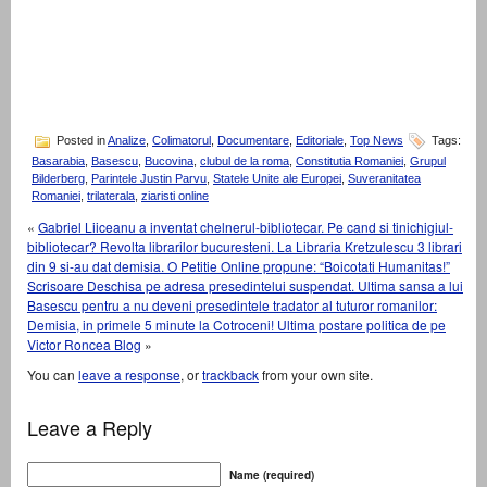
Posted in
Analize
,
Colimatorul
,
Documentare
,
Editoriale
,
Top News
Tags:
Basarabia
,
Basescu
,
Bucovina
,
clubul de la roma
,
Constitutia Romaniei
,
Grupul
Bilderberg
,
Parintele Justin Parvu
,
Statele Unite ale Europei
,
Suveranitatea
Romaniei
,
trilaterala
,
ziaristi online
«
Gabriel Liiceanu a inventat chelnerul-bibliotecar. Pe cand si tinichigiul-
bibliotecar? Revolta librarilor bucuresteni. La Libraria Kretzulescu 3 librari
din 9 si-au dat demisia. O Petitie Online propune: “Boicotati Humanitas!”
Scrisoare Deschisa pe adresa presedintelui suspendat. Ultima sansa a lui
Basescu pentru a nu deveni presedintele tradator al tuturor romanilor:
Demisia, in primele 5 minute la Cotroceni! Ultima postare politica de pe
Victor Roncea Blog
»
You can
leave a response
, or
trackback
from your own site.
Leave a Reply
Name (required)