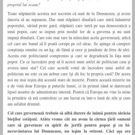
propriul lui scaun?
Toate stăpânirile acestea noi so­cotim că sunt de la Dumnezeu, și avem
datoria să ne supunem. Dar sunt stăpâniri dinafară care intră înăuntrul
poporului, sărind peste gard, stăpâniri care intră pe ușa democratică a
unui popor, care se impun prin modul lor de a guverna și nu sunt
impuși dinafară. Care este mai tare în mitocănii acela guvernează, adică
cel care are banul să îl poată corupe pe cel sărac. Se ajunge să cumperi
conștiința omului cu un kg. de făină și orez și jumătate de litru de ulei.
Acesta este politicianul compromis și care se degradează în fața unui
popor. Cu ce încredere poți să îi acorzi unui astfel de politician casa și
averea unui stat? Cel care acordă votul de încredere unui astfel de
politician nu este ca un nebun care își dă foc la propria casă? De aceea
noi nu mai ieșim din această sta­re de mizerie. Pentru această mizerie nu
e de vină doar Europa și pute­rile lumii, ci în primul rând se datorează
lipsei noastre de administrare internă. Pentru că Europa nu vine la mine
la primărie să mă controleze ce am lucrat eu într-o lună de zile și cum
am asfaltat drumul.
Cel care guvernează trebuie să aibă durere de inimă pentru sărăcia
bieților cetățeni. Atâta vreme cât nu avem la cârma țării oameni
care să guverneze cu spirit de jertfă pentru popor și cu bi­
necuvântarea lui Dumnezeu, nu ieșim la orizont. Căci așa era