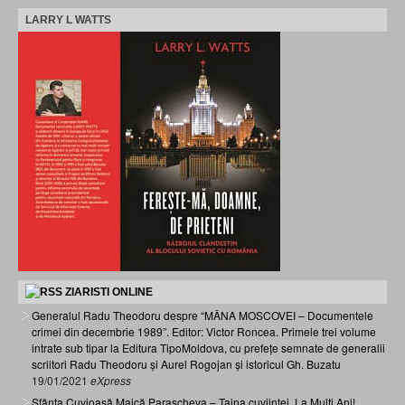
LARRY L WATTS
ZIARISTI ONLINE
Generalul Radu Theodoru despre “MÂNA MOSCOVEI – Documentele
crimei din decembrie 1989”. Editor: Victor Roncea. Primele trei volume
intrate sub tipar la Editura TipoMoldova, cu prefețe semnate de generalii
scriitori Radu Theodoru și Aurel Rogojan și istoricul Gh. Buzatu
19/01/2021
eXpress
Sfânta Cuvioasă Maică Parascheva – Taina cuviinței. La Mulți Ani!