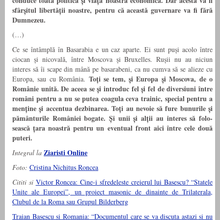
conduce toată politica și viața noastră economică. Dar acesta va fi
sfârșitul libertății noastre, pentru că această guvernare va fi fără
Dumnezeu.
(…)
Ce se întâmplă în Basarabia e un caz aparte. Ei sunt puși acolo între
ciocan și nicovală, între Moscova și Bruxelles. Rușii nu au niciun
interes să îi scape din mână pe basarabeni, ca nu cumva să se alieze cu
Toți se tem, și Europa și Moscova, de o
Europa, sau cu România.
Românie unită.
De aceea se și introduc fel și fel de diversiuni între
români pentru a nu se putea coagula ceva trainic, special pentru a
menține și accentua dezbinarea. Toți au nevoie să fure bunurile și
pământurile României bogate. Și unii și alții au interes să folo­
sească țara noastră pentru un eventual front aici între cele două
puteri.
Ziaristi Online
Integral la
Foto:
Cristina Nichitus Roncea
Cititi si
Victor Roncea: Cine-i sfredeleste creierul lui Basescu? “Statele
Unite ale Europei”, un proiect masonic de dinainte de Trilaterala,
Clubul de la Roma sau Grupul Bilderberg
Traian Basescu si Romania: “Documentul care se va discuta astazi si nu