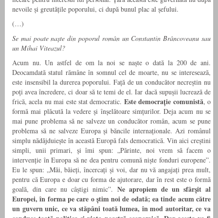
nevoile și greutățile poporului, ci după bunul plac al șefului.
(…)
Se mai poate naște din poporul român un Con­stantin Brâncoveanu sau
un Mihai Viteazul?
Acum nu. Un astfel de om la noi se naște o dată la 200 de ani.
Deocamdată statul rămâne în somnul cel de moarte, nu se interesează,
este insensibil la durerea po­porului. Față de un conducător necreștin nu
poți avea încredere, ci doar să te temi de el. Iar dacă supușii lucrează de
Este democrație comunistă
frică, acela nu mai este stat democratic.
, o
formă mai plă­cută la vedere și înșelătoare simțurilor. Deja acum nu se
mai pune problema să ne salveze un conducător român, acum se pune
problema să ne salveze Europa și băncile internaționale. Azi românul
simplu nădăjduiește în această Europă fals democratică. Vin aici creștini
simpli, unii primari, și îmi spun: „Părinte, noi vrem să facem o
intervenție în Euro­pa să ne dea pentru comună niște fon­duri europene”.
Eu le spun: „Măi, băieți, încercați și voi, dar nu vă angajați prea mult,
pentru că Europa e doar cu forma de ajutorare, dar în rest este o formă
Ne apropi­em de un sfârșit al
goa­lă, din care nu câștigi nimic”.
Europei, în forma pe care o știm noi de odată; ea tinde acum către
un guvern unic, ce va stăpâni toată lumea, în mod autoritar, ce va