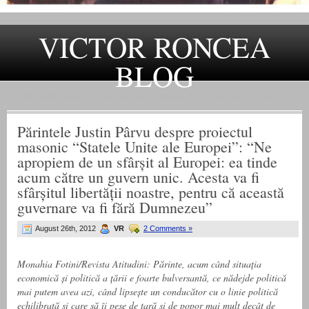
VICTOR RONCEA
BLOG
„ADEVARUL RAMANE, ORICARE AR FI SOARTA SLUJITORILOR SAI" – GH. I. B.
Părintele Justin Pârvu despre proiectul
masonic “Statele Unite ale Europei”: “Ne
apropi­em de un sfârșit al Europei: ea tinde
acum către un guvern unic. Acesta va fi
sfârșitul libertății noastre, pentru că această
guvernare va fi fără Dumnezeu”
August 26th, 2012
VR
2 Comments »
Monahia Fotini/Revista Atitudini: Părinte, acum când situația
economi­că și politică a țării e foarte bulver­santă, ce nădejde politică
mai putem avea azi, când lipsește un conducător cu o linie politică
echilibrată și care să îi pese de țară și de popor mai mult decât de