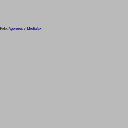
Foto:
Agerpres
si
Mediafax