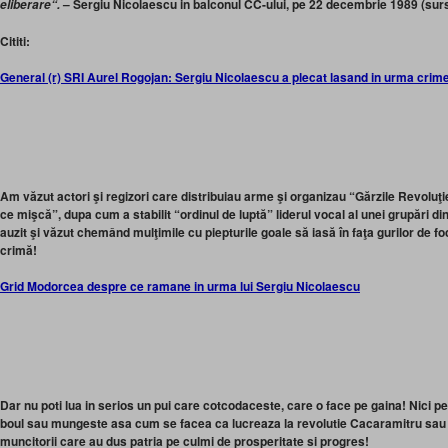
– Sergiu Nicolaescu in balconul CC-ului, pe 22 decembrie 1989 (sur
eliberare“.
Cititi:
General (r) SRI Aurel Rogojan: Sergiu Nicolaescu a plecat lasand in urma crime
Am văzut actori şi regizori care distribuiau arme şi organizau “Gărzile Revoluţie
ce mişcă”, dupa cum a stabilit “ordinul de luptă” liderul vocal al unei grupări di
auzit şi văzut chemând mulţimile cu piepturile goale să iasă în faţa gurilor de fo
crimă!
Grid Modorcea despre ce ramane in urma lui Sergiu Nicolaescu
Dar nu poti lua in serios un pui care cotcodaceste, care o face pe gaina! Nici 
boul sau mungeste asa cum se facea ca lucreaza la revolutie Cacaramitru sau 
muncitorii care au dus patria pe culmi de prosperitate si progres!