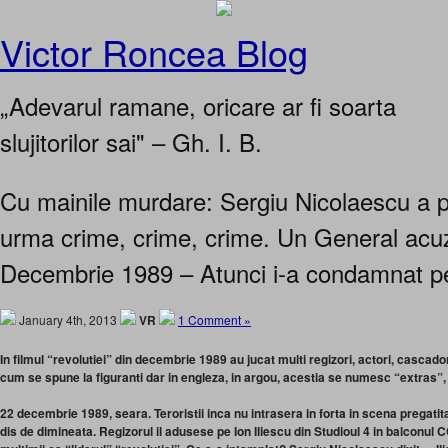
Victor Roncea Blog
„Adevarul ramane, oricare ar fi soarta
slujitorilor sai" – Gh. I. B.
Cu mainile murdare: Sergiu Nicolaescu a p
urma crime, crime, crime. Un General acuz
Decembrie 1989 – Atunci i-a condamnat pe
January 4th, 2013
VR
1 Comment »
In filmul “revolutiei” din decembrie 1989 au jucat multi regizori, actori, cascadori
cum se spune la figuranti dar in engleza, in argou, acestia se numesc “extras”, 
22 decembrie 1989, seara. Teroristii inca nu intrasera in forta in scena pregati
dis de dimineata. Regizorul il adusese pe Ion Iliescu din Studioul 4 in balconul 