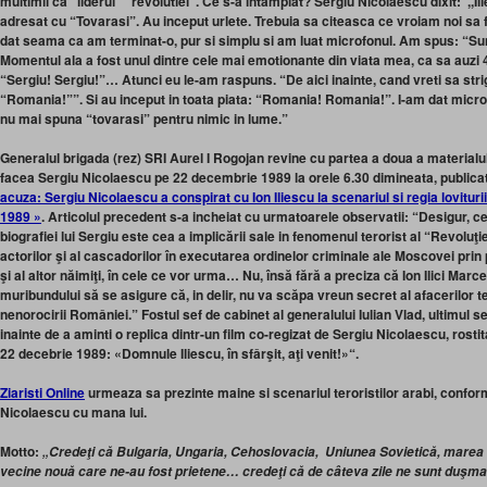
multimii ca “liderul” “revolutiei”. Ce s-a intamplat? Sergiu Nicolaescu dixit: ,,Il
adresat cu “Tovarasi”. Au inceput urlete. Trebuia sa citeasca ce vroiam noi sa
dat seama ca am terminat-o, pur si simplu si am luat microfonul. Am spus: “Su
Momentul ala a fost unul dintre cele mai emotionante din viata mea, ca sa auzi
“Sergiu! Sergiu!”… Atunci eu le-am raspuns. “De aici inainte, cand vreti sa strig
“Romania!””. Si au inceput in toata piata: “Romania! Romania!”. I-am dat microfo
nu mai spuna “tovarasi” pentru nimic in lume.”
Generalul brigada (rez) SRI Aurel I Rogojan revine cu partea a doua a material
facea Sergiu Nicolaescu pe 22 decembrie 1989 la orele 6.30 dimineata, publicat 
acuza: Sergiu Nicolaescu a conspirat cu Ion Iliescu la scenariul si regia lovituri
1989 »
. Articolul precedent s-a incheiat cu urmatoarele observatii: “Desigur, c
biografiei lui Sergiu este cea a implicării sale in fenomenul terorist al “Revoluţ
actorilor şi al cascadorilor în executarea ordinelor criminale ale Moscovei prin
şi al altor năimiţi, în cele ce vor urma… Nu, însă fără a preciza că Ion Ilici Marcel
muribundului să se asigure că, in delir, nu va scăpa vreun secret al afacerilor 
nenorocirii României.” Fostul sef de cabinet al generalului Iulian Vlad, ultimul s
inainte de a aminti o replica dintr-un film co-regizat de Sergiu Nicolaescu, rostit
22 decebrie 1989: «Domnule Iliescu, în sfârşit, aţi venit!»“.
Ziaristi Online
urmeaza sa prezinte maine si scenariul teroristilor arabi, confor
Nicolaescu cu mana lui.
Motto:
„Credeţi că Bulgaria, Ungaria, Cehoslovacia, Uniunea Sovietică, marea U
vecine nouă care ne-au fost prietene… credeţi că de câteva zile ne sunt duşman