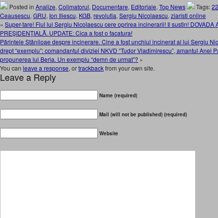
Posted in
Analize
,
Colimatorul
,
Documentare
,
Editoriale
,
Top News
Tags:
22
Ceausescu
,
GRU
,
Ion Iliescu
,
KGB
,
revolutia
,
Sergiu Nicolaescu
,
ziaristi online
«
Super-tare! Fiul lui Sergiu Nicolaescu cere oprirea incinerarii! Il sustin! DOV
PREŞIDENŢIALĂ. UPDATE: Cica a fost o facatura!
Părintele Stăniloae despre incinerare. Cine a fost unchiul incinerat al lui Sergiu N
drept “exemplu”: comandantul diviziei NKVD “Tudor Vladimirescu”, amantul Anei Pa
propunerea lui Beria. Un exemplu “demn de urmat”?
»
You can
leave a response
, or
trackback
from your own site.
Leave a Reply
Name (required)
Mail (will not be published) (required)
Website