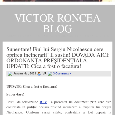
VICTOR RONCEA
BLOG
„ADEVARUL RAMANE, ORICARE AR FI SOARTA SLUJITORILOR SAI" – GH. I. B.
Super-tare! Fiul lui Sergiu Nicolaescu cere
oprirea incinerarii! Il sustin! DOVADA AICI:
ORDONANŢĂ PREŞIDENŢIALĂ.
UPDATE: Cica a fost o facatura!
January 4th, 2013
VR
3 Comments »
UPDATE: Cica a fost o facatura!
Super-tare!
Postul de televiziune
RTV
a prezentat un document prin care este
contestată în justiţie decizia privind incinerare a trupului lui Sergiu
Nicolaescu. Conform sursei citate, contestaţia a fost depusă la