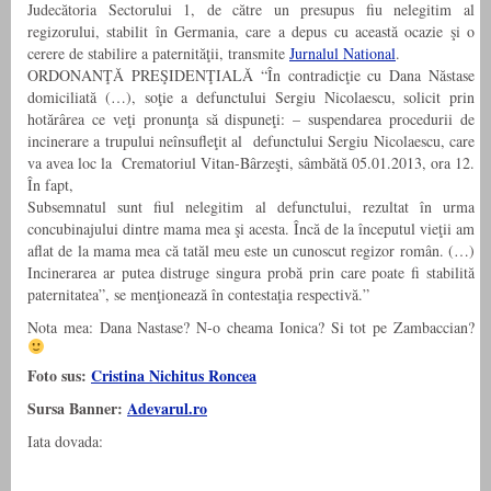
Judecătoria Sectorului 1, de către un presupus fiu nelegitim al
regizorului, stabilit în Germania, care a depus cu această ocazie şi o
cerere de stabilire a paternităţii, transmite
Jurnalul National
.
ORDONANŢĂ PREŞIDENŢIALĂ “În contradicţie cu Dana Năstase
domiciliată (…), soţie a defunctului Sergiu Nicolaescu, solicit prin
hotărârea ce veţi pronunţa să dispuneţi: – suspendarea procedurii de
incinerare a trupului neînsufleţit al defunctului Sergiu Nicolaescu, care
va avea loc la Crematoriul Vitan-Bârzeşti, sâmbătă 05.01.2013, ora 12.
În fapt,
Subsemnatul sunt fiul nelegitim al defunctului, rezultat în urma
concubinajului dintre mama mea şi acesta. Încă de la începutul vieţii am
aflat de la mama mea că tatăl meu este un cunoscut regizor român. (…)
Incinerarea ar putea distruge singura probă prin care poate fi stabilită
paternitatea”, se menţionează în contestaţia respectivă.”
Nota mea: Dana Nastase? N-o cheama Ionica? Si tot pe Zambaccian?
Foto sus:
Cristina Nichitus Roncea
Sursa Banner:
Adevarul.ro
Iata dovada: