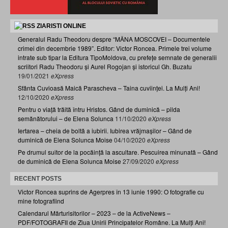
ZIARISTI ONLINE
Generalul Radu Theodoru despre “MÂNA MOSCOVEI – Documentele
crimei din decembrie 1989”. Editor: Victor Roncea. Primele trei volume
intrate sub tipar la Editura TipoMoldova, cu prefețe semnate de generalii
scriitori Radu Theodoru și Aurel Rogojan și istoricul Gh. Buzatu
19/01/2021
eXpress
Sfânta Cuvioasă Maică Parascheva – Taina cuviinței. La Mulți Ani!
12/10/2020
eXpress
Pentru o viață trăită întru Hristos. Gând de duminică – pilda
semănătorului – de Elena Solunca
11/10/2020
eXpress
Iertarea – cheia de boltă a iubirii. Iubirea vrăjmașilor – Gând de
duminică de Elena Solunca Moise
04/10/2020
eXpress
Pe drumul suitor de la pocăință la ascultare. Pescuirea minunată – Gând
de duminică de Elena Solunca Moise
27/09/2020
eXpress
RECENT POSTS
Victor Roncea suprins de Agerpres în 13 iunie 1990: O fotografie cu
mine fotografiind
Calendarul Mărturisitorilor – 2023 – de la ActiveNews –
PDF/FOTOGRAFII de Ziua Unirii Principatelor Române. La Mulți Ani!