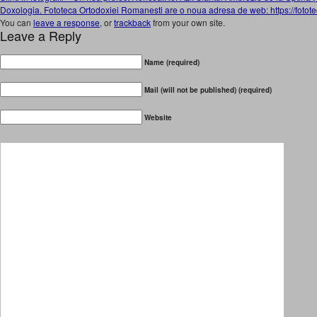
Doxologia. Fototeca Ortodoxiei Romanesti are o noua adresa de web: https://fotote
You can
leave a response
, or
trackback
from your own site.
Leave a Reply
Name (required)
Mail (will not be published) (required)
Website