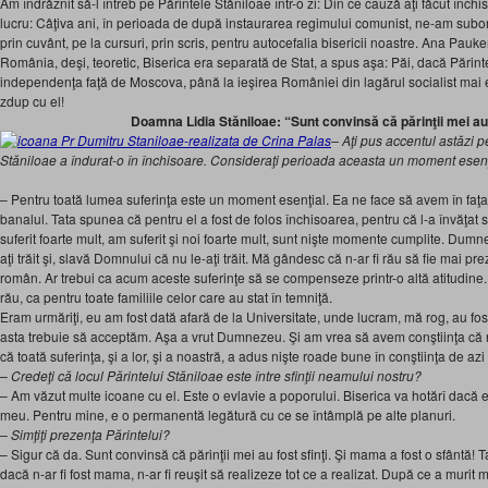
Am îndrăznit să-l întreb pe Părintele Stăniloae într-o zi: Din ce cauză aţi făcut înc
lucru: Câţiva ani, în perioada de după instaurarea regimului comunist, ne-am subor
prin cuvânt, pe la cursuri, prin scris, pentru autocefalia bisericii noastre. Ana Pauk
România, deşi, teoretic, Biserica era separată de Stat, a spus aşa: Păi, dacă Părin
independenţa faţă de Moscova, până la ieşirea României din lagărul socialist mai e
zdup cu el!
Doamna Lidia Stăniloae: “
Sunt convinsă că părinţii mei au 
– Aţi pus accentul astăzi p
Stăniloae a îndurat-o în închisoare. Consideraţi perioada aceasta un moment esenţ
– Pentru toată lumea suferinţa este un moment esenţial. Ea ne face să avem în faţa 
banalul. Tata spunea că pentru el a fost de folos închisoarea, pentru că l-a învăţat s
suferit foarte mult, am suferit şi noi foarte mult, sunt nişte momente cumplite. Dumn
aţi trăit şi, slavă Domnului că nu le-aţi trăit. Mă gândesc că n-ar fi rău să fie mai pr
român. Ar trebui ca acum aceste suferinţe să se compenseze printr-o altă atitudine.
rău, ca pentru toate familiile celor care au stat în temniţă.
Eram urmăriţi, eu am fost dată afară de la Universitate, unde lucram, mă rog, au fos
asta trebuie să acceptăm. Aşa a vrut Dumnezeu. Şi am vrea să avem conştiinţa că 
că toată suferinţa, şi a lor, şi a noastră, a adus nişte roade bune în conştiinţa de a
– Credeţi că locul Părintelui Stăniloae este între sfinţii neamului nostru?
– Am văzut multe icoane cu el. Este o evlavie a poporului. Biserica va hotărî dacă e
meu. Pentru mine, e o permanentă legătură cu ce se întâmplă pe alte planuri.
– Simţiţi prezenţa Părintelui?
– Sigur că da. Sunt convinsă că părinţii mei au fost sfinţi. Şi mama a fost o sfântă! Ta
dacă n-ar fi fost mama, n-ar fi reuşit să realizeze tot ce a realizat. După ce a murit