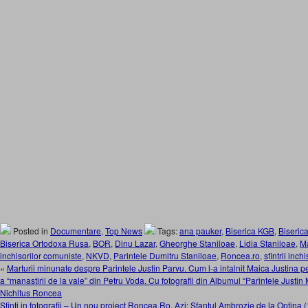
Posted in
Documentare
,
Top News
Tags:
ana pauker
,
Biserica KGB
,
Biseric
Biserica Ortodoxa Rusa
,
BOR
,
Dinu Lazar
,
Gheorghe Staniloae
,
Lidia Staniloae
,
Ma
inchisorilor comuniste
,
NKVD
,
Parintele Dumitru Staniloae
,
Roncea.ro
,
sfintrii inchi
«
Marturii minunate despre Parintele Justin Parvu. Cum l-a intalnit Maica Justina p
a “manastirii de la vale” din Petru Voda. Cu fotografii din Albumul “Parintele Justin M
Nichitus Roncea
Sfinti in fotografii – Un nou proiect Roncea.Ro. Azi: Sfantul Ambrozie de la Optina (1