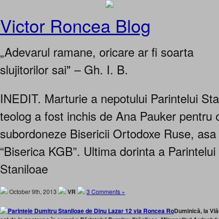
Victor Roncea Blog
„Adevarul ramane, oricare ar fi soarta
slujitorilor sai" – Gh. I. B.
INEDIT. Marturie a nepotului Parintelui St
teolog a fost inchis de Ana Pauker pentru 
subordoneze Bisericii Ortodoxe Ruse, asa 
“Biserica KGB”. Ultima dorinta a Parintelui
Staniloae
October 9th, 2013
VR
3 Comments »
Duminică, la Vlăd