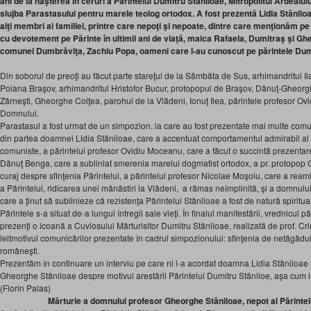
ani de la naşterea în ceruri a Părintelui Dumitru Stăniloae, Mitropolitul Ardealulu
slujba Parastasului pentru marele teolog ortodox. A fost prezentă Lidia Stăniloa
alţi membri ai familiei, printre care nepoţi şi nepoate, dintre care menţionăm pe m
cu devotement pe Părinte în ultimii ani de viaţă, maica Rafaela, Dumitraş şi Gh
comunei Dumbrăviţa, Zachiu Popa, oameni care l-au cunoscut pe părintele Dumit
Din soborul de preoţi au făcut parte stareţul de la Sâmbăta de Sus, arhimandritul Ila
Poiana Braşov, arhimandritul Hristofor Bucur, protopopul de Braşov, Dănuţ-Gheor
Zărneşti, Gheorghe Colţea, parohul de la Vlădeni, Ionuţ Ilea, părintele profesor Ovid
Domnului.
Parastasul a fost urmat de un simpozion, la care au fost prezentate mai multe comunic
din partea doamnei Lidia Stăniloae, care a accentuat comportamentul admirabil al ta
comuniste, a părintelui profesor Ovidiu Moceanu, care a făcut o succintă prezentare 
Dănuţ Benga, care a subliniat smerenia marelui dogmatist ortodox, a pr. protopop 
curaj despre sfinţenia Părintelui, a părintelui profesor Nicolae Moşoiu, care a reamin
a Părintelui, ridicarea unei mănăstiri la Vlădeni, a rămas neîmplinită, şi a domnul
care a ţinut să sublinieze că rezistenţa Părintelui Stăniloae a fost de natură spiritual
Părintele s-a situat de-a lungul întregii sale vieţi. În finalul manifestării, vrednicul pă
prezenţi o icoană a Cuviosului Mărturisitor Dumitru Stăniloae, realizată de prof. Cri
leitmotivul comunicărilor prezentate în cadrul simpozionului: sfinţenia de netăgădui
româneşti.
Prezentăm în continuare un interviu pe care ni l-a acordat doamna Lidia Stăniloae 
Gheorghe Stăniloae despre motivul arestării Părintelui Dumitru Stăniloe, aşa cum i
(Florin Palas)
Mărturie a domnului profesor Gheorghe Stăniloae, nepot al Părintel