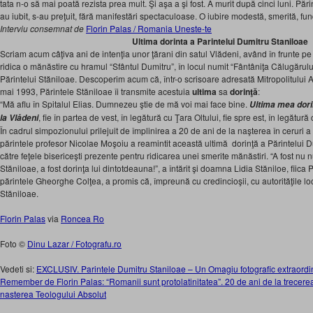
tata n-o să mai poată rezista prea mult. Şi aşa a şi fost. A murit după cinci luni. Pări
au iubit, s-au preţuit, fără manifestări spectaculoase. O iubire modestă, smerită, f
Interviu consemnat de
Florin Palas / Romania Uneste-te
Ultima dorinta a Parintelui Dumitru Staniloae
Scriam acum câţiva ani de intenţia unor ţărani din satul Vlădeni, având în frunt
ridica o mănăstire cu hramul “Sfântul Dumitru”, în locul numit “Fântâniţa Călugărulu
Părintelui Stăniloae. Descoperim acum că, într-o scrisoare adresată Mitropolitului
mai 1993, Părintele Stăniloae îi transmite acestuia
ultima
sa
dorinţă
:
“Mă aflu în Spitalul Elias. Dumnezeu ştie de mă voi mai face bine.
Ultima mea dori
, fie în partea de vest, în legătură cu Ţara Oltului, fie spre est, în legătur
la Vlădeni
În cadrul simpozionului prilejuit de împlinirea a 20 de ani de la naşterea în ceruri a
părintele profesor Nicolae Moşoiu a reamintit această ultimă dorinţă a Părintelui 
către feţele bisericeşti prezente pentru ridicarea unei smerite mănăstiri. “A fost nu 
Stăniloae, a fost dorinţa lui dintotdeauna!”, a întărit şi doamna Lidia Stăniloe, fiica
părintele Gheorghe Colţea, a promis că, împreună cu credincioşii, cu autorităţile loc
Stăniloae.
Florin Palas
via
Roncea Ro
Foto ©
Dinu Lazar / Fotografu.ro
Vedeti si:
EXCLUSIV. Parintele Dumitru Staniloae – Un Omagiu fotografic extraordin
Remember de Florin Palas: “Romanii sunt protolatinitatea”. 20 de ani de la trecere
nasterea Teologului Absolut