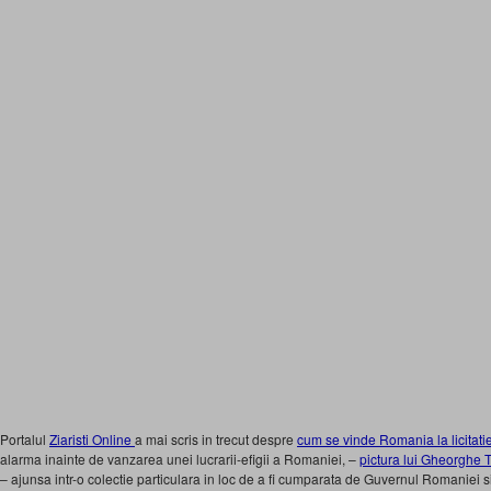
Portalul
Ziaristi Online
a mai scris in trecut despre
cum se vinde Romania la licitati
alarma inainte de vanzarea unei lucrarii-efigii a Romaniei, –
pictura lui Gheorghe 
– ajunsa intr-o colectie particulara in loc de a fi cumparata de Guvernul Romaniei si 