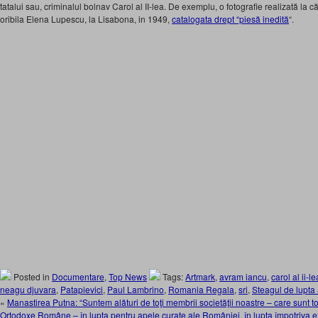
tatalui sau, criminalul bolnav Carol al II-lea. De exemplu, o fotografie realizată la c
oribila Elena Lupescu, la Lisabona, in 1949,
catalogata drept “piesă inedită
“.
Posted in
Documentare
,
Top News
Tags:
Artmark
,
avram iancu
,
carol al ii-le
neagu djuvara
,
Patapievici
,
Paul Lambrino
,
Romania Regala
,
sri
,
Steagul de lupta 
«
Manastirea Putna: “Suntem alături de toţi membrii societăţii noastre – care sunt to
Ortodoxe Române – în lupta pentru apele curate ale României, în lupta împotriva ex