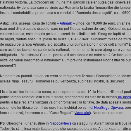
Palatului Victoria. La Cotroceni nici nu ne mai gandim ca s-ar putea gasi cineva s
nationala. Evident, asa cum se vinde azi Romania la taraba “imparatilor din lumea-n
instalati confortabili la putere, asa s-a vandut si “România descatuşată”, cu… 9500
Astazi, iata, aceeasi casa de licitatii –
Artmark
– vinde, cu 10.000 de euro, chiar ste
(sau unul dintre aceste drapele, care nu pot fi decat extrem de rare). Obiectul de pa
valoare istorica, este descris pe site-ul casei de licitatii astfel: “Steag de luptă al lui
de argint, raritate absolută, piesă de muzeu, 1848-1849”. Subliniez: “piesa de muz
de muzeu pe taraba Artmark, la dispozitia unui cumparator din orice colt al lumii? De
care astfel de bunuri de patrimoniu national, in momentul in care ajung spre vanzare,
obligatoriu – Ministerului Culturii, pentru a fi achizionate de catre stat? Ce face, des
astfel de valori inestimabile nationale? Cum previne instrainarea unor astfel de bun
moment?!
Ne batem cu pumnii in piept ca vrem sa recuperam Tezaurul Romaniei de la Moscov
acelasi timp Tezaurul Romaniei se pulverizeaza, sub nasul nostru, la Bucuresti.
Licitatia are loc in aceasta seara, cu incepere de la ora 19, la Hotelul Hilton, si poate
potrivit organizatorilor. Asa cum in trecut, smecherasii cu staif de la Armark
au apela
pentru a face reclama vanzarii valorilor romanesti la licitatie, de data aceasta snob
costumele lor fitoase de mii de euro l-au inchiriat pe
senilul NeaGugu Djuvara
, pe
Iancu la mezat, impreuna cu… “Casa Regala” (
video aici
). No (more) comment.
PS
: Gheorghe Funar sustine in
NapocaNews
ca steagul lui Avram Iancu ar fi pus 
Tudor. Nu stim, insa majoritatea obiectelor scoase pe piata de Artmark par a fi din c