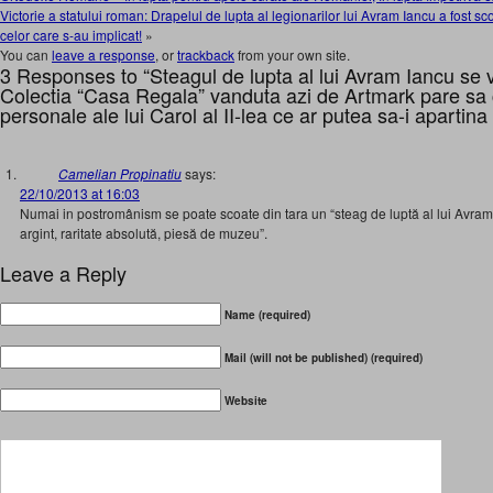
Victorie a statului roman: Drapelul de lupta al legionarilor lui Avram Iancu a fost scos 
celor care s-au implicat!
»
You can
leave a response
, or
trackback
from your own site.
3 Responses to “Steagul de lupta al lui Avram Iancu se vin
Colectia “Casa Regala” vanduta azi de Artmark pare sa 
personale ale lui Carol al II-lea ce ar putea sa-i apartina
Camelian Propinatiu
says:
22/10/2013 at 16:03
Numai in postromânism se poate scoate din tara un “steag de luptă al lui Avram I
argint, raritate absolută, piesă de muzeu”.
Leave a Reply
Name (required)
Mail (will not be published) (required)
Website