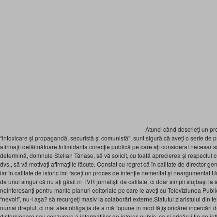
Atunci când descrieţi un pr
“intoxicare şi propagandă, securistă şi comunistă”, sunt sigură că aveţi o serie de 
afirmaţii defăimătoare.Intimidanta corecţie publică pe care aţi considerat necesar 
determină, domnule Stelian Tănase, să vă solicit, cu toată aprecierea şi respectul cu
dvs., să vă motivaţi afirmaţiile făcute. Constat cu regret că în calitate de director gen
iar în calitate de istoric îmi faceţi un proces de intenţie nemeritat şi neargumentat.U
de unul singur că nu aţi găsit în TVR jurnalişti de calitate, ci doar simpli slujbaşi la s
neinteresanţi pentru marile planuri editoriale pe care le aveţi cu Televiziunea Publi
“nevoit”, nu-i aşa? să recurgeţi masiv la colaborări externe.Statutul ziaristului din 
numai dreptul, ci mai ales obligaţia de a mă “opune în mod făţiş oricărei încercări 
distorsionare sau cenzurare a informaţiilor de interes public, ca şi oricărui tip de in