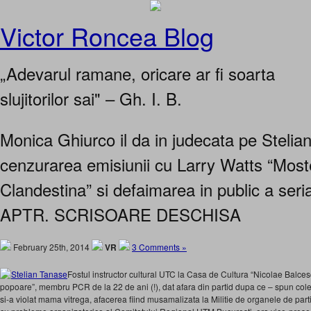
Victor Roncea Blog
„Adevarul ramane, oricare ar fi soarta
slujitorilor sai" – Gh. I. B.
Monica Ghiurco il da in judecata pe Stelia
cenzurarea emisiunii cu Larry Watts “Most
Clandestina” si defaimarea in public a seri
APTR. SCRISOARE DESCHISA
February 25th, 2014
VR
3 Comments »
Fostul instructor cultural UTC la Casa de Cultura “Nicolae Balcescu
popoare”, membru PCR de la 22 de ani (!), dat afara din partid dupa ce – spun cole
si-a violat mama vitrega, afacerea fiind musamalizata la Militie de organele de partid 