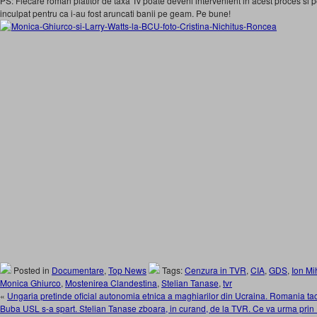
PS: Fiecare roman platitor de taxa Tv poate deveni intervenient in acest proces si 
inculpat pentru ca i-au fost aruncati banii pe geam. Pe bune!
Posted in
Documentare
,
Top News
Tags:
Cenzura in TVR
,
CIA
,
GDS
,
Ion Mi
Monica Ghiurco
,
Mostenirea Clandestina
,
Stelian Tanase
,
tvr
«
Ungaria pretinde oficial autonomia etnica a maghiarilor din Ucraina. Romania ta
Buba USL s-a spart. Stelian Tanase zboara, in curand, de la TVR. Ce va urma pr