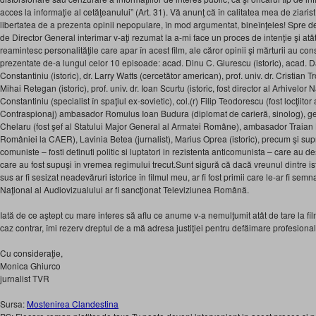
acces la informaţie al cetăţeanului” (Art. 31). Vă anunţ că în calitatea mea de ziarist
libertatea de a prezenta opinii nepopulare, în mod argumentat, bineînţeles! Spre d
de Director General interimar v-aţi rezumat la a-mi face un proces de intenţie şi atât.
reamintesc personalităţile care apar în acest film, ale căror opinii şi mărturii au con
prezentate de-a lungul celor 10 episoade: acad. Dinu C. Giurescu (istoric), acad. Da
Constantiniu (istoric), dr. Larry Watts (cercetător american), prof. univ. dr. Cristian Tro
Mihai Retegan (istoric), prof. univ. dr. Ioan Scurtu (istoric, fost director al Arhivelor 
Constantiniu (specialist în spaţiul ex-sovietic), col.(r) Filip Teodorescu (fost locţiitor al
Contraspionaj) ambasador Romulus Ioan Budura (diplomat de carieră, sinolog), ge
Chelaru (fost şef al Statului Major General al Armatei Române), ambasador Traian
României la CAER), Lavinia Betea (jurnalist), Marius Oprea (istoric), precum şi supra
comuniste – fosti detinuti politic si luptatori in rezistenta anticomunista – care au d
care au fost supuşi în vremea regimului trecut.Sunt sigură că dacă vreunul dintre isto
sus ar fi sesizat neadevăruri istorice în filmul meu, ar fi fost primii care le-ar fi semn
Naţional al Audiovizualului ar fi sancţionat Televiziunea Română.
Iată de ce aştept cu mare interes să aflu ce anume v-a nemulţumit atât de tare la fi
caz contrar, îmi rezerv dreptul de a mă adresa justiţiei pentru defăimare profesiona
Cu consideraţie,
Monica Ghiurco
jurnalist TVR
Sursa:
Mostenirea Clandestina