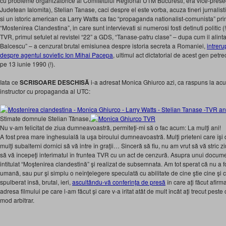
cu probleme organizatorice al Comitetului Regional UTM Bucuresti, era vice-presed
Judetean Ialomita), Stelian Tanase, caci despre el este vorba, acuza tineri jurnalis
si un istoric american ca Larry Watts ca fac “propaganda nationalist-comunista” pri
“Mostenirea Clandestina”, in care sunt intervievati si numerosi fosti detinuti politic 
TVR, primul sefulet al revistei “22” a GDS, “Tanase-patru clase” – dupa cum il alintau
Balcescu” – a cenzurat brutal emisiunea despre istoria secreta a Romaniei,
intrer
despre agentul sovietic Ion Mihai Pacepa
, ultimul act dictatorial de acest gen pet
pe 13 iunie 1990 (!).
Iata ce
SCRISOARE DESCHISĂ
i-a adresat Monica Ghiurco azi, ca raspuns la acuz
instructor cu propaganda al UTC:
Stimate domnule Stelian Tănase,
Nu v-am felicitat de ziua dumneavoastră, permiteţi-mi să o fac acum: La mulţi ani!
A fost prea mare înghesuială la uşa biroului dumneavoastră. Mulţi prieteni care îşi
mulţi subalterni dornici să vă intre în graţii… Sinceră să fiu, nu am vrut să vă stric 
să vă începeţi interimatul în fruntea TVR cu un act de cenzură. Asupra unui docume
intitulat “Moştenirea clandestină” şi realizat de subsemnata. Am tot sperat că nu a 
umană, sau pur şi simplu o neînţelegere speculată cu abilitate de cine ştie cine şi
spulberat însă, brutal, ieri,
ascultându-vă conferinţa de presă
în care aţi făcut afirm
adresa filmului pe care l-am făcut şi care v-a iritat atât de mult încât aţi trecut peste 
mod arbitrar.