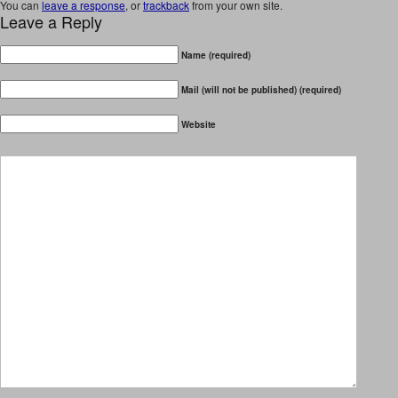
You can
leave a response
, or
trackback
from your own site.
Leave a Reply
Name (required)
Mail (will not be published) (required)
Website