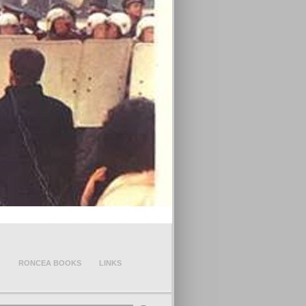
O
RONCEA BOOKS
LINKS