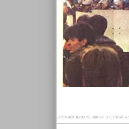
VICTOR RO
„ADEVARUL RAMANE, ORICARE AR FI SOARTA SLU