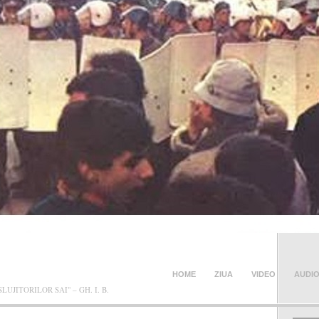
NCEA BLOG
HOME
ZIUA
VIDEO
AUDI
JITORILOR SAI" – GH. I. B.
CONTACT