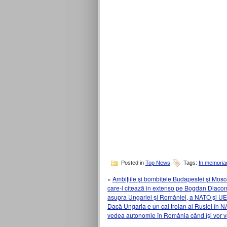
Posted in
Top News
Tags:
In memori
«
Ambiţiile şi bombiţele Budapestei şi Mosco
care-l citează in extenso pe Bogdan Diacon
asupra Ungariei şi României, a NATO şi UE
Dacă Ungaria e un cal troian al Rusiei în N
vedea autonomie în România când îşi vor 