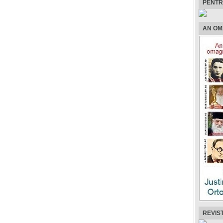
PENTR
AN OM
REVIS