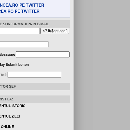
EA.RO PE TWITTER
 SI INFORMATII PRIN E-MAIL
Message:
lay Submit button
abel:
TOR ȘEF
IST LA:
ENTUL ISTORIC
NTUL ZILEI
I ONLINE