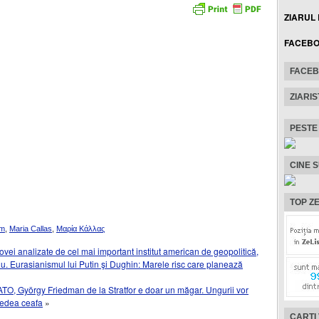
ZIARUL
FACEB
FACE
ZIARIS
PESTE
CINE 
TOP ZE
am
,
Maria Callas
,
Μαρία Κάλλας
vei analizate de cel mai important institut american de geopolitică,
u. Eurasianismul lui Putin şi Dughin: Marele risc care planează
ATO, György Friedman de la Stratfor e doar un măgar. Ungurii vor
vedea ceafa
»
CARTI