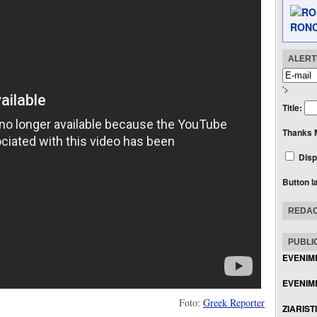
RONC
ALERTE
'>
Title:
Thanks 
Disp
Button l
REDAC
PUBLIC
EVENIM
EVENIME
Foto:
Greek Reporter
ZIARIST