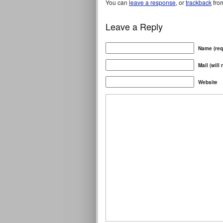
You can
leave a response
, or
trackback
from
Leave a Reply
Name (req
Mail (will
Website