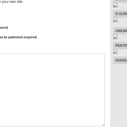
 your own site.
O SCR
uired)
UNIUN
 not be published) (required)
PENTR
GOOGL