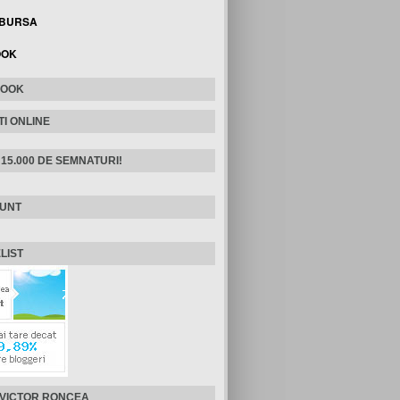
 BURSA
OOK
BOOK
TI ONLINE
 15.000 DE SEMNATURI!
SUNT
LIST
 VICTOR RONCEA