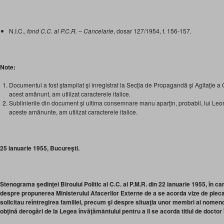
N.I.C.,
fond C.C. al P.C.R. – Cancelarie
, dosar 127/1954, f. 156-157.
Note:
Documentul a fost ştampilat şi înregistrat la Secţia de Propagandă şi Agitaţie a 
acest amănunt, am utilizat caracterele italice.
Sublinierile din document şi ultima consemnare manu aparţin, probabil, lui Leo
aceste amănunte, am utilizat caracterele italice.
25 ianuarie 1955, Bucureşti.
Stenograma şedinţei Biroului Politic al C.C. al P.M.R. din 22 ianuarie 1955, în care
despre propunerea Ministerului Afacerilor Externe de a se acorda vize de pleca
solicitau reîntregirea familiei, precum şi despre situaţia unor membri ai nomenc
obţină derogări de la Legea învăţământului pentru a li se acorda titlul de doctor î