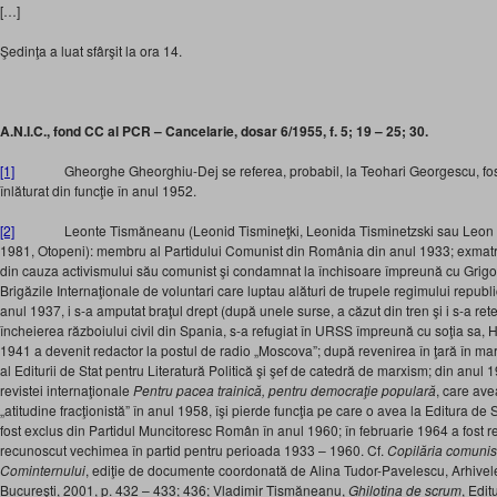
[…]
Şedinţa a luat sfârşit la ora 14.
A.N.I.C., fond CC al PCR – Cancelarie, dosar 6/1955, f. 5; 19 – 25; 30.
[1]
Gheorghe Gheorghiu-Dej se referea, probabil, la Teohari Georgescu, fostul m
înlăturat din funcţie în anul 1952.
[2]
Leonte Tismăneanu (Leonid Tismineţki, Leonida Tisminetzski sau Leon Tism
1981, Otopeni): membru al Partidului Comunist din România din anul 1933; exmatric
din cauza activismului său comunist şi condamnat la închisoare împreună cu Grigor
Brigăzile Internaţionale de voluntari care luptau alături de trupele regimului republi
anul 1937, i s-a amputat braţul drept (după unele surse, a căzut din tren şi i s-a r
încheierea războiului civil din Spania, s-a refugiat în URSS împreună cu soţia sa,
1941 a devenit redactor la postul de radio „Moscova”; după revenirea în ţară în mart
al Editurii de Stat pentru Literatură Politică şi şef de catedră de marxism; din anul
revistei internaţionale
Pentru pacea trainică, pentru democraţie populară
, care ave
„atitudine fracţionistă” în anul 1958, îşi pierde funcţia pe care o avea la Editura de S
fost exclus din Partidul Muncitoresc Român în anul 1960; în februarie 1964 a fost rep
recunoscut vechimea în partid pentru perioada 1933 – 1960. Cf.
Copilăria comunis
Cominternului
, ediţie de documente coordonată de Alina Tudor-Pavelescu, Arhivel
Bucureşti, 2001, p. 432 – 433; 436; Vladimir Tismăneanu,
Ghilotina de scrum
, Edi