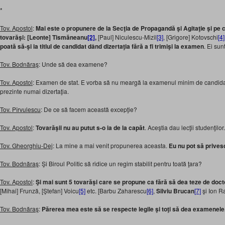
*
Tov. Apostol
:
Mai este o propunere de la Secţia de Propagandă şi Agitaţie şi pe c
tovarăşi: [Leonte] Tismăneanu
[2]
,
[Paul] Niculescu-Mizil
[3]
, [Grigore] Kotovschi
[4]
poată să-şi ia titlul de candidat dând dizertaţia fără a fi trimişi la examen
. Ei sun
Tov. Bodnăraş
: Unde să dea examene?
Tov. Apostol
: Examen de stat. E vorba să nu meargă la examenul minim de candidat 
prezinte numai dizertaţia.
Tov. Pîrvulescu
: De ce să facem această excepţie?
Tov. Apostol
:
Tovarăşii nu au putut s-o ia de la capăt
. Aceştia dau lecţii studenţilor.
Tov. Gheorghiu-Dej
: La mine a mai venit propunerea aceasta.
Eu nu pot să prives
Tov. Bodnăraş
: Şi Biroul Politic să ridice un regim stabilit pentru toată ţara?
Tov. Apostol
:
Şi mai sunt 5 tovarăşi care se propune ca fără să dea teze de docto
[Mihai] Frunză, [Ştefan] Voicu
[5]
etc. [Barbu Zaharescu
[6]
,
Silviu Brucan
[7]
şi Ion 
Tov. Bodnăraş
:
Părerea mea este să se respecte legile şi toţi să dea examenele