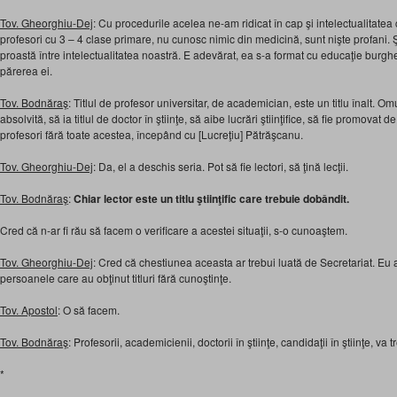
Tov. Gheorghiu-Dej
: Cu procedurile acelea ne-am ridicat în cap şi intelectualitate
profesori cu 3 – 4 clase primare, nu cunosc nimic din medicină, sunt nişte profani. 
proastă între intelectualitatea noastră. E adevărat, ea s-a format cu educaţie burg
părerea ei.
Tov. Bodnăraş
: Titlul de profesor universitar, de academician, este un titlu înalt. Om
absolvită, să ia titlul de doctor în ştiinţe, să aibe lucrări ştiinţifice, să fie promovat
profesori fără toate acestea, începând cu [Lucreţiu] Pătrăşcanu.
Tov. Gheorghiu-Dej
: Da, el a deschis seria. Pot să fie lectori, să ţină lecţii.
Tov. Bodnăraş
:
Chiar lector este un titlu ştiinţific care trebuie dobândit.
Cred că n-ar fi rău să facem o verificare a acestei situaţii, s-o cunoaştem.
Tov. Gheorghiu-Dej
: Cred că chestiunea aceasta ar trebui luată de Secretariat. Eu a
persoanele care au obţinut titluri fără cunoştinţe.
Tov. Apostol
: O să facem.
Tov. Bodnăraş
: Profesorii, academicienii, doctorii în ştiinţe, candidaţii în ştiinţe, va
*