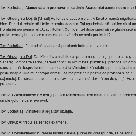
Tov. Bodnăraş
:
Ajunge că am promovat în cadrele Academiei oameni care n-ar fi t
Tov. Gheorghiu-Dej
: Şi [Mihail] Roller este academician. A făcut o muncă migăloa
bine. Partidul trebuie să-l felicite pentru aceasta. Tot aşa trebuie să-l critice că atun
României s-a semnat el „Acad. Roller”. Cum de nu-l duce capul să se gândească 
partid, tovarăş bun, că ce atmosferă crează prin aceasta partidului?
Tov. Bodnăraş
: Eu cred că şi această problemă trebuie s-o vedem.
Tov. Gheorghiu-Dej
: Da. Mie mi s-a mai ridicat problema şi de alţii, printre care ş
Sănătăţii, om foarte serios, care-şi continuă activitatea ştiinţifică şi practică, un om 
spus cu jenă despre lucrurile acestea, că la Ministerul Sănătăţii şi poate şi la alte m
peste noapte. Mie mi-ar crăpa obrazul să mă prezint în poziţia de profesor şi să n
ex[emplu]. Dunăreanu, student neisprăvit acum vrea să devină om de ştiinţă. Es
profesori?
Tov. M. Constantinescu
: A fost şi politica Ministerului Învăţământului care a promo
umple golurile care le-a avut.
Tov. Bodnăraş
: Ministerul a legalizat situaţia.
Tov. Chivu
: Ar trebui să se facă examene.
Tov. M. Constantinescu
: Trebuie făcută o triere şi cine nu corespunde, să fie scos.