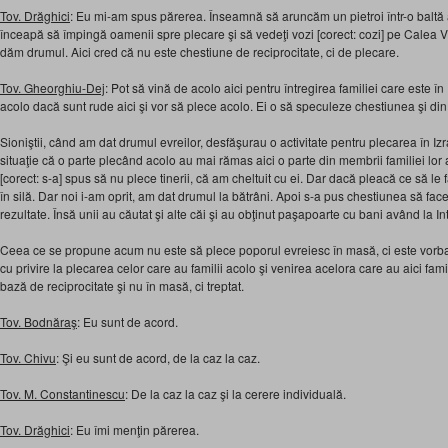
Tov. Drăghici
: Eu mi-am spus părerea. Înseamnă să aruncăm un pietroi într-o baltă 
înceapă să împingă oamenii spre plecare şi să vedeţi vozi [corect: cozi] pe Calea V
dăm drumul. Aici cred că nu este chestiune de reciprocitate, ci de plecare.
Tov. Gheorghiu-Dej
: Pot să vină de acolo aici pentru întregirea familiei care este în
acolo dacă sunt rude aici şi vor să plece acolo. Ei o să speculeze chestiunea şi di
Sioniştii, când am dat drumul evreilor, desfăşurau o activitate pentru plecarea în Izrae
situaţie că o parte plecând acolo au mai rămas aici o parte din membrii familiei lor 
[corect: s-a] spus să nu plece tinerii, că am cheltuit cu ei. Dar dacă pleacă ce să le
în silă. Dar noi i-am oprit, am dat drumul la bătrâni. Apoi s-a pus chestiunea să f
rezultate. Însă unii au căutat şi alte căi şi au obţinut paşapoarte cu bani având la In
Ceea ce se propune acum nu este să plece poporul evreiesc în masă, ci este vorba
cu privire la plecarea celor care au familii acolo şi venirea acelora care au aici famil
bază de reciprocitate şi nu în masă, ci treptat.
Tov. Bodnăraş
: Eu sunt de acord.
Tov. Chivu
: Şi eu sunt de acord, de la caz la caz.
Tov. M. Constantinescu
: De la caz la caz şi la cerere individuală.
Tov. Drăghici
: Eu îmi menţin părerea.