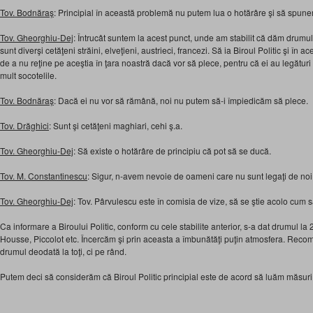
Tov. Bodnăraş
: Principial în această problemă nu putem lua o hotărâre şi să spun
Tov. Gheorghiu-Dej
: Întrucât suntem la acest punct, unde am stabilit că dăm drumul 
sunt diverşi cetăţeni străini, elveţieni, austrieci, francezi. Să ia Biroul Politic şi în 
de a nu reţine pe aceştia în ţara noastră dacă vor să plece, pentru că ei au legături 
mult socotelile.
Tov. Bodnăraş
: Dacă ei nu vor să rămână, noi nu putem să-i împiedicăm să plece.
Tov. Drăghici
: Sunt şi cetăţeni maghiari, cehi ş.a.
Tov. Gheorghiu-Dej
: Să existe o hotărâre de principiu că pot să se ducă.
Tov. M. Constantinescu
: Sigur, n-avem nevoie de oameni care nu sunt legaţi de noi
Tov. Gheorghiu-Dej
: Tov. Pârvulescu este în comisia de vize, să se ştie acolo cum
Ca informare a Biroului Politic, conform cu cele stabilite anterior, s-a dat drumul la 2
Housse, Piccolot etc. Încercăm şi prin aceasta a îmbunătăţi puţin atmosfera. Reco
drumul deodată la toţi, ci pe rând.
Putem deci să considerăm că Biroul Politic principial este de acord să luăm măsuri 