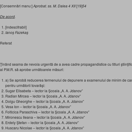
[Consemnări manu:]
Aprobat. ss.
M. Dalea 4 XII
[19]
54
De acord
.
[indescifrabil]
Ianoş Fazekaş
Referat
Ţinând seama de nevoia urgentă de a avea cadre propagandistice cu titluri ştiinţif
al P.M.R. să aprobe următoarele măsuri:
a) Se aprobă reducerea termenului de depunere a examenului de minim de ca
pentru următorii tovarăşi:
Sugar Elisabeta – lector la Şcoala „A. A. Jdanov”
Radian Mircea – lector la Şcoala „A. A. Jdanov”
Dolgu Gheorghe – lector la Şcoala „A. A. Jdanov”
Vesa Ion – lector la Şcoala „A. A. Jdanov”
Folticica Paraschiva – lector la Şcoala „A. A. Jdanov”
Mironescu Ileana – lector la Şcoala „A. A. Jdanov”
Erdely Ştefan – lector la Şcoala „A. A. Jdanov”
Huscaru Nicolae – lector la Şcoala „A. A. Jdanov”