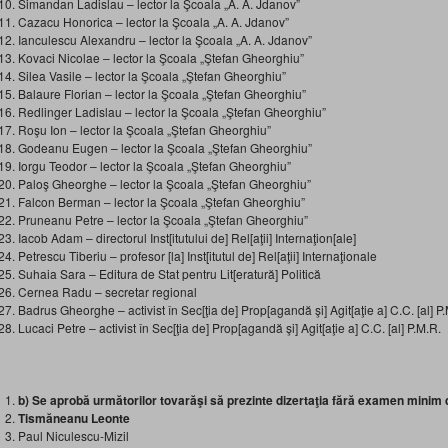
Simandan Ladislau – lector la Şcoala „A. A. Jdanov”
Cazacu Honorica – lector la Şcoala „A. A. Jdanov”
Ianculescu Alexandru – lector la Şcoala „A. A. Jdanov”
Kovaci Nicolae – lector la Şcoala „Ştefan Gheorghiu”
Silea Vasile – lector la Şcoala „Ştefan Gheorghiu”
Balaure Florian – lector la Şcoala „Ştefan Gheorghiu”
Redlinger Ladislau – lector la Şcoala „Ştefan Gheorghiu”
Roşu Ion – lector la Şcoala „Ştefan Gheorghiu”
Godeanu Eugen – lector la Şcoala „Ştefan Gheorghiu”
Iorgu Teodor – lector la Şcoala „Ştefan Gheorghiu”
Paloş Gheorghe – lector la Şcoala „Ştefan Gheorghiu”
Falcon Berman – lector la Şcoala „Ştefan Gheorghiu”
Pruneanu Petre – lector la Şcoala „Ştefan Gheorghiu”
Iacob Adam – directorul Inst[itutului de] Rel[aţii] Internaţion[ale]
Petrescu Tiberiu – profesor [la] Inst[itutul de] Rel[aţii] Internaţionale
Suhaia Sara – Editura de Stat pentru Lit[eratură] Politică
Cernea Radu – secretar regional
Badrus Gheorghe – activist în Sec[ţia de] Prop[agandă şi] Agit[aţie a] C.C. [al] P
Lucaci Petre – activist în Sec[ţia de] Prop[agandă şi] Agit[aţie a] C.C. [al] P.M.R.
b) Se aprobă următorilor tovarăşi să prezinte dizertaţia fără examen minim 
Tismăneanu Leonte
Paul Niculescu-Mizil