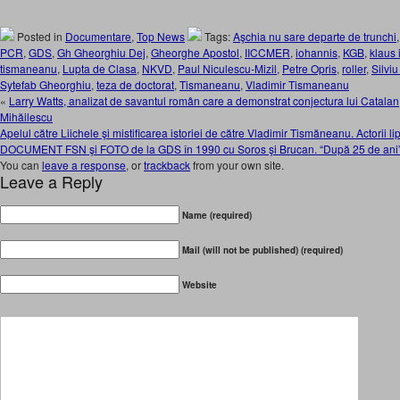
Posted in
Documentare
,
Top News
Tags:
Aşchia nu sare departe de trunchi
PCR
,
GDS
,
Gh Gheorghiu Dej
,
Gheorghe Apostol
,
IICCMER
,
iohannis
,
KGB
,
klaus 
tismaneanu
,
Lupta de Clasa
,
NKVD
,
Paul Niculescu-Mizil
,
Petre Opris
,
roller
,
Silvi
Sytefab Gheorghiu
,
teza de doctorat
,
Tismaneanu
,
Vladimir Tismaneanu
«
Larry Watts, analizat de savantul român care a demonstrat conjectura lui Catala
Mihăilescu
Apelul către Liichele şi mistificarea istoriei de către Vladimir Tismăneanu. Actorii li
DOCUMENT FSN şi FOTO de la GDS în 1990 cu Soros şi Brucan. “După 25 de ani
You can
leave a response
, or
trackback
from your own site.
Leave a Reply
Name (required)
Mail (will not be published) (required)
Website