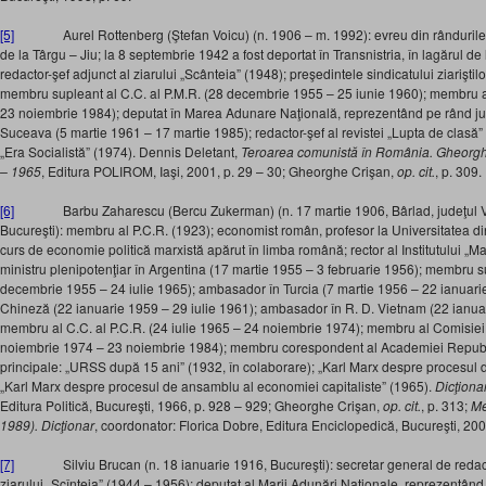
[5]
Aurel Rottenberg (Ştefan Voicu) (n. 1906 – m. 1992): evreu din rândurile com
de la Târgu – Jiu; la 8 septembrie 1942 a fost deportat în Transnistria, în lagărul de 
redactor-şef adjunct al ziarului „Scânteia” (1948); preşedintele sindicatului ziariştilo
membru supleant al C.C. al P.M.R. (28 decembrie 1955 – 25 iunie 1960); membru al
23 noiembrie 1984); deputat în Marea Adunare Naţională, reprezentând pe rând jud
Suceava (5 martie 1961 – 17 martie 1985); redactor-şef al revistei „Lupta de clasă” (
„Era Socialistă” (1974). Dennis Deletant,
Teroarea comunistă în România. Gheorghiu
– 1965
, Editura POLIROM, Iaşi, 2001, p. 29 – 30; Gheorghe Crişan,
op. cit.
, p. 309.
[6]
Barbu Zaharescu (Bercu Zukerman) (n. 17 martie 1906, Bârlad, judeţul Vas
Bucureşti): membru al P.C.R. (1923); economist român, profesor la Universitatea din
curs de economie politică marxistă apărut în limba română; rector al Institutului „M
ministru plenipotenţiar în Argentina (17 martie 1955 – 3 februarie 1956); membru su
decembrie 1955 – 24 iulie 1965); ambasador în Turcia (7 martie 1956 – 22 ianuari
Chineză (22 ianuarie 1959 – 29 iulie 1961); ambasador în R. D. Vietnam (22 ianuar
membru al C.C. al P.C.R. (24 iulie 1965 – 24 noiembrie 1974); membru al Comisiei
noiembrie 1974 – 23 noiembrie 1984); membru corespondent al Academiei Republi
principale: „URSS după 15 ani” (1932, în colaborare); „Karl Marx despre procesul de 
„Karl Marx despre procesul de ansamblu al economiei capitaliste” (1965).
Dicţiona
Editura Politică, Bucureşti, 1966, p. 928 – 929; Gheorghe Crişan,
op. cit.
, p. 313;
Me
1989). Dicţionar
, coordonator: Florica Dobre, Editura Enciclopedică, Bucureşti, 200
[7]
Silviu Brucan (n. 18 ianuarie 1916, Bucureşti): secretar general de redacţie
ziarului „Scînteia” (1944 – 1956); deputat al Marii Adunări Naţionale, reprezentând