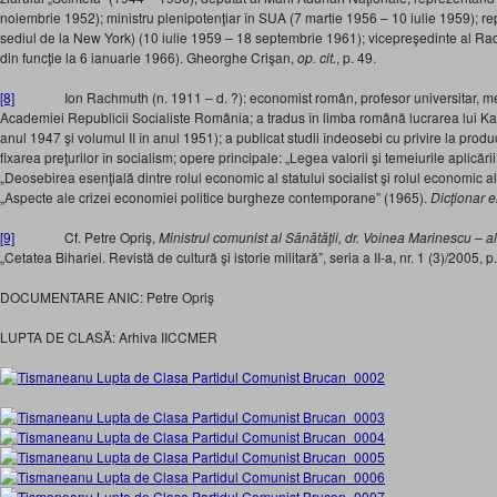
noiembrie 1952); ministru plenipotenţiar în SUA (7 martie 1956 – 10 iulie 1959); 
sediul de la New York) (10 iulie 1959 – 18 septembrie 1961); vicepreşedinte al Rad
din funcţie la 6 ianuarie 1966). Gheorghe Crişan,
op. cit.
, p. 49.
[8]
Ion Rachmuth (n. 1911 – d. ?): economist român, profesor universitar, m
Academiei Republicii Socialiste România; a tradus în limba română lucrarea lui Karl
anul 1947 şi volumul II în anul 1951); a publicat studii îndeosebi cu privire la produc
fixarea preţurilor în socialism; opere principale: „Legea valorii şi temeiurile aplicări
„Deosebirea esenţială dintre rolul economic al statului socialist şi rolul economic al 
„Aspecte ale crizei economiei politice burgheze contemporane” (1965).
Dicţionar 
[9]
Cf. Petre Opriş,
Ministrul comunist al Sănătăţii, dr. Voinea Marinescu – a
„Cetatea Bihariei. Revistă de cultură şi istorie militară”, seria a II-a, nr. 1 (3)/2005, 
DOCUMENTARE ANIC: Petre Opriş
LUPTA DE CLASĂ: Arhiva IICCMER