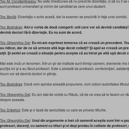
Tov. M. Constantinescu
: Nu este chestiunea să nu prezinte dizertaţia, ci să nu li 
sunt profesori universitari şi minim de candidat se cere unui student.
Tov. Borilă
: Dizertaţia o scrie acasă, dar la examen se prezintă în faţa unei comisii.
Tov. Bodnăraş
:
Aici e vorba de două categorii: unii care vor să devină candidaţi î
devină doctori fără dizertaţie. Eu nu sunt de acord.
Tov. Gheorghiu-Dej
:
Eu mi-am exprimat temerea că se crează un precedent. Tova
au ridicat, dar de ce să urmeze altă lege decât ceilalţi? Şi apoi se crează un pr
alţii. Şi astfel se crează o situaţie pentru aceştia că au intrat pe altă uşă decât 
Mai este încă un fenomen. Într-un şir de institute sunt trimişi oameni, elemente mic
poziţia lor şi s-au făcut profesori. Este o pleiadă de profesori, conferenţiari, asistenţi
Acum vor să devină doctori în ştiinţe.
Tov. Bodnăraş
: Dacă vom aproba această propunere, vom coborî autoritatea titlului d
Tov. Gheorghiu-Dej
: Eu am stat de vorbă cu Răutu, că de ce vrea să le facem un r
despre aceasta.
Tov. Drăghici
: Este şi o lipsă de seriozitate cu care se privesc titlurile.
Tov. Gheorghiu-Dej
:
Unul din argumente a fost că oamenii aceştia sunt într-o pozi
profesori, docenţi, cu oameni cu titluri şi ei deşi predau în calitate de profesori, 