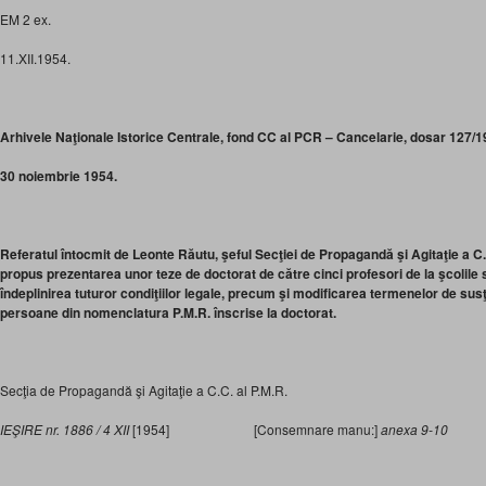
EM 2 ex.
11.XII.1954.
Arhivele Naţionale Istorice Centrale, fond CC al PCR – Cancelarie, dosar 127/195
30 noiembrie 1954.
Referatul întocmit de Leonte Răutu, şeful Secţiei de Propagandă şi Agitaţie a C.C
propus prezentarea unor teze de doctorat de către cinci profesori de la şcolile 
îndeplinirea tuturor condiţiilor legale, precum şi modificarea termenelor de su
persoane din nomenclatura P.M.R. înscrise la doctorat.
Secţia de Propagandă şi Agitaţie a C.C. al P.M.R.
IEŞIRE nr. 1886 / 4 XII
[1954] [Consemnare manu:]
anexa 9-10