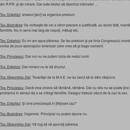
din R.P.R. şi de intrare. Dar este destul să deschizi robinetul …
Tov. Drăghici
: Izraelul [sic!] va organiza presiuni.
Tov. Bodnăraş
: Se vorbeşte de cei a căror plecare e justificată, au acolo tată, mamă
familiile. Nu în sens mai larg de nepoţi, mătuşi etc.
Tov. Drăghici
: Eu mi-am spus părerea. Se fac presiuni şi pe linia Congresului mond
vorba de jocul spionajului american care vrea să-şi bage oamenii.
Tov. Pîrvulescu
: Dar noi nu ne putem izola de restul lumii.
Tov. Drăghici
: Dar nimeni nu le dă drumul.
Tov. Gheorghiu-Dej
: Tovarăşii de la M.A.E. ne-au cerut să le dăm răspuns.
Tov. Pîrvulescu
: Dacă vrea cineva să rămână, rămâne. Dar cu sila nu se poate ţine
problema în sensul de a se întregi familiile. Desigur trebuie văzut de la caz la caz.
Tov. Drăghici
: Şi cine precizează în [fie]care caz?
Tov. Bodnăraş
: Organele. Principial nu putem spune nu.
Tov. Gheorghiu-Dej
: Vă rog să vă spuneţi părerea.