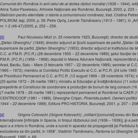
Comunist din România în anii celui de-al doilea război mondial (1939 – 1944)
, ed
Alina Tudor-Pavelescu, Arhivele Naţionale ale României, Bucureşti, 2003, p. 223 
Stalinism pentru eternitate: o istorie a comunismului românesc
, trad. Cristina Petr
POLIROM, Iaşi, 2005, p. 39; Petre Opriş,
Leonte Tismăneanu (1913 – 1981)
, în „Ar
nr. 1-2 (46-47)/2005, p. 252 – 256.
[3]
Paul Niculescu-Mizil (n. 25 noiembrie 1923, Bucureşti): director de studii 
„Ştefan Gheorghiu” (1949); director adjunct al Şcolii superioare de partid „Ştefan Gh
superioare de partid „Ştefan Gheorghiu” (1953); director adjunct al Institutului de 
C.C. al P.M.R. (P.C.R.) (28 decembrie 1955 – 22 decembrie 1989); şeful Secţiei de 
P.M.R. (P.C.R.) (1956 – 1968); deputat în Marea Adunare Naţională, reprezentând pe
Arad, Bacău, Satu – Mare (3 februarie 1957 – 22 decembrie 1989); secretar al C.C. 
1965 – 1972); membru al Comitetul Politic Executiv al C.C. al P.C.R. (24 iulie 19
al Prezidiului Permanent al C.C. al P.C.R. (12 august 1969 – 28 noiembrie 1974); v
(20 aprilie 1972 – 26 martie 1981); ministru al Educaţiei şi Învăţământului (11 oct
preşedinte al Consiliului de coordonare a producţiei de bunuri de larg consum (16 i
(7 martie 1978 – 26 martie 1981); reprezentant permanent al României la CAER (12
CENTROCOOP (1981 – 1989). Gheorghe Crişan,
Piramida puterii. Oameni politici
1944 – 22 decembrie 1989)
, Editura PRO HISTORIA, Bucureşti, 2001, p. 207 – 208
[4]
Grigore Cotovschi (Grigore Kotovschi): „militant [comunist] evreu din Basara
Internaţionale [înfiinţate în Spania, în timpul războiului civil (1936 – 1939)], şi-a pe
apoi s-a întors în România, unde a lucrat în aparatul de propagandă [al Partidulu
excluderea sa din partid, în 1958”. Vladimir Tismăneanu,
Fantoma lui Gheorghe G
Bucureşti, 1995, p. 69.