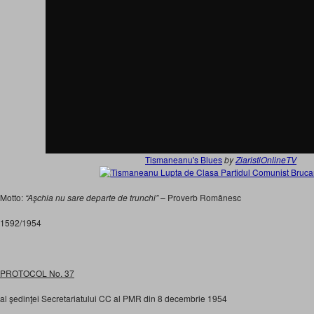
Tismaneanu's Blues
by
ZiaristiOnlineTV
Motto:
“Aşchia nu sare departe de trunchi”
– Proverb Românesc
1592/1954
PROTOCOL No. 37
al şedinţei Secretariatului CC al PMR din 8 decembrie 1954