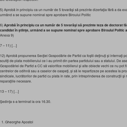
5) Aprobă în principiu ca un număr de 5 tovarăşi să prezinte dizertaţia fără a da 
urmând a se supune nominal spre aprobare Biroului Politic
6)
Aprobă în principiu ca un număr de 5 tovarăşi să prezinte teza de doctorat fără 
candidat în ştiinţe, urmând a se supune nominal spre aprobare Biroului Politic al
Anexa 9)
7 – 11) […]
12) Aprobă propunerea Secţiei Gospodărie de Partid ca foştii deţinuţi şi internaţi pol
scutiţi de plata mobilierului ce l-au primit din partea partidului sau a statului. De
Gospodăriei de Partid a CC să valorifice mobilierul şi alte obiecte vechi ce nu pot fi 
centrelor de odihnă sau a caselor de oaspeţi, şi să le repartizeze pe acestea la pro
sindicale, lucrătorilor de partid cu plata în rate, prin întreprinderea de construcţii şi
reparaţiile necesare.
13 – 17) […]
Şedinţa s-a terminat la ora 16.30.
Gheorghe Apostol