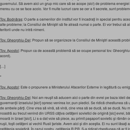
guvernului. Să avem aici un grup mic care să se acope (sic!) de problema energiei a
mereu cu ce se face acolo. Vor fi multe lucruri care se cer a fi secrete, sunt probleme
Tov. Bodnăraş
: O parte a oamenilor din institut vor fi încadraţi în special pentru ac
alte probleme; la Consiliul de Miniştri să fie atrasă numai o parte. Ei vor trebui să 
teritorii unde nu intră nimeni.
Tov. Gheorghiu-Dej
: Propun să se organizeze la Consiliul de Miniştri această prob
Tov. Apostol
: Propun ca de această problemă să se ocupe personal tov. Gheorghiu-D
acord).
[…]
*
Tov. Apostol
: Este o propunere a Ministerului Afacerilor Externe în legătură cu emigrăr
Tov. Gheorghiu-Dej
: Noi am reuşit să aducem aici o parte din evrei pe baza ideii de u
guvernanţii Izraelului [sic!] opresc venirea lor, pun piedici. Se ridică chestiunea că u
de ambele părţi. Cine vrea să vină, să vină, cine vrea să se ducă, să se ducă. Nu mai
noastră au trecut venind din URSS câţiva cetăţeni sovietici de origină [sic] evrei, b
moară în Izrael [sic!]. Li s-a dat voie să plece, au primit paşaport sovietic şi rămân ce
ruşii, foşti cetăţeni ai vechii Rusii ţariste. Avem aici şi din aceştia. Ei nu sunt lăsaţi 
cetăţenia sovietică. În cazul nostru, cetăţenia R.P.R. S-a ridicat chestiunea că ar fi 