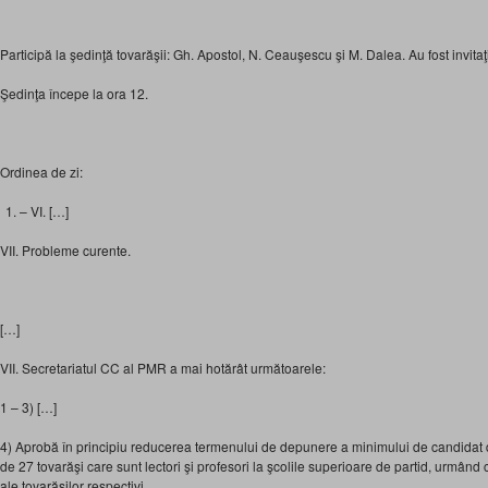
Participă la şedinţă tovarăşii: Gh. Apostol, N. Ceauşescu şi M. Dalea. Au fost invitaţ
Şedinţa începe la ora 12.
Ordinea de zi:
– VI. […]
VII. Probleme curente.
[…]
VII. Secretariatul CC al PMR a mai hotărât următoarele:
1 – 3) […]
4) Aprobă în principiu reducerea termenului de depunere a minimului de candidat d
de 27 tovarăşi care sunt lectori şi profesori la şcolile superioare de partid, urmând
ale tovarăşilor respectivi.