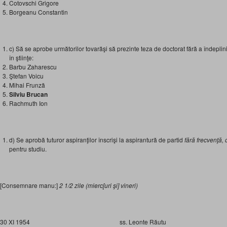
Cotovschi Grigore
Borgeanu Constantin
c) Să se aprobe următorilor tovarăşi să prezinte teza de doctorat fără a îndeplini 
în ştiinţe:
Barbu Zaharescu
Ştefan Voicu
Mihai Frunză
Silviu Brucan
Rachmuth Ion
d) Se aprobă tuturor aspiranţilor înscrişi la aspirantură de partid
fără frecvenţă,
pentru studiu.
[Consemnare manu:]
2 1/2 zile (mierc[uri şi] vineri)
30 XI 1954 ss. Leonte Răutu