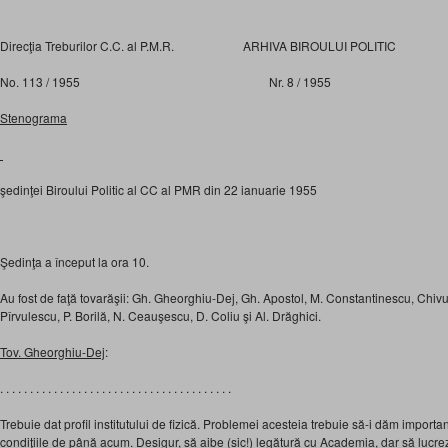
Direcţia Treburilor C.C. al P.M.R. ARHIVA BIROULUI POLITIC
No. 113 / 1955 Nr. 8 / 1955
Stenograma
şedinţei Biroului Politic al CC al PMR din 22 ianuarie 1955
Şedinţa a început la ora 10.
Au fost de faţă tovarăşii: Gh. Gheorghiu-Dej, Gh. Apostol, M. Constantinescu, Chivu
Pîrvulescu, P. Borilă, N. Ceauşescu, D. Coliu şi Al. Drăghici.
Tov. Gheorghiu-Dej
:
. . . . . . . . . . . . . . . . . . . . . . . . . . . . . . . . . . . . . . .
Trebuie dat profil institutului de fizică. Problemei acesteia trebuie să-i dăm importan
condiţiile de până acum. Desigur, să aibe (sic!) legătură cu Academia, dar să lucr