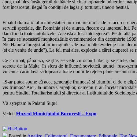
apoi, mai ales, însângerați de bâtele și chiar topoarele minerilor manipu
fost încarcerați ilegal în condiții de lagăr și torturați, uneori bestial.
Finalul dramatic al manifestației nu mai are nimic de a face cu ener
servicii speciale, din România și de aiurea, fiecare cu interesul lui. 
dam foc la toate autobuzele. Aceasta a fost intelegerea”. Pe de altă par
în care se stocaseră monitorizările evenimentelor din decembrie 1989
Nic Hanu a
înregistrat în imaginile sale mai multe evidențe care demo
(și ele venite de unde?). La fel, mai ales, explozia a cărei ciupercă se rid
Ce a urmat, până azi, se știe, se vede cu ochiul liber și se simte, d
secrete de la Malta, în sfera de influență sovietică, atunci, ruso-g
vulcan a cărui lavă să topească toate nodurile rețelei planetare anti-
„
S-ar putea spune că acea generație frumoasă și triumful ei de o clipă a
vis frumos? Aici, la umbra Carpaților, oamenii n-au încetat niciodată
pentru Studiul Totalitarismului și director al Institutului de Sociolog
Vă așteptăm la Palatul Suțu!
Vedeti
Muzeul Municipiului Bucuresti – Expo
Posted in
Analize
,
Colimatorul
,
Documentare
,
Editoriale
,
Top Ne