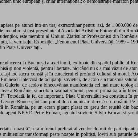
 fenomen unic european și chiar internațional: o demonstrație-maraton pentr
 apărea pe atunci într-un tiraj
extraordinar pentru azi,
de 1.000.000 d
e, membru și fost președinte al Asociației Artiștilor Fotografi din Român
Studenților, este membru al Uniunii Ziariștilor Profesioniști din România
Suțu, la vernisajul Expoziției „Fenomenul Piața Universității 1989 – 1990
n Piața Universitații.
eaducerea la București a axei lumii, extirpate din spațiul public al R
chisă și non-violentă, pentru libertate, nicicând nu s-a mai văzut de at
celași loc sacru constă și în caracterul ei profund cultural și moral. 
minescu interzisă de ocupanții sovietici, de acolo s-a transmis salutul 
in Galeriu, de acolo a binecuvântat manifestația cel mai mare teolog al 
ive a României și acolo a răsunat vibrant, pentru prima oară în liberta
 Totodată, la fel de important, Piața Universității s-a constituit în pr
ist George Roncea, într-un portal de comunicare directă cu românii. Pe 
ă în România, pe un ecran gigant plasat cu greu dar reușită din baza
ul de agent NKVD Petre Roman, agentul sovietic Silviu Brucan și școli
tatea noastră”, era refrenu
l
preferat al zecilor de mii de participanți
milițienilor transformați peste noapte în polițiști, loviți sub paturile d