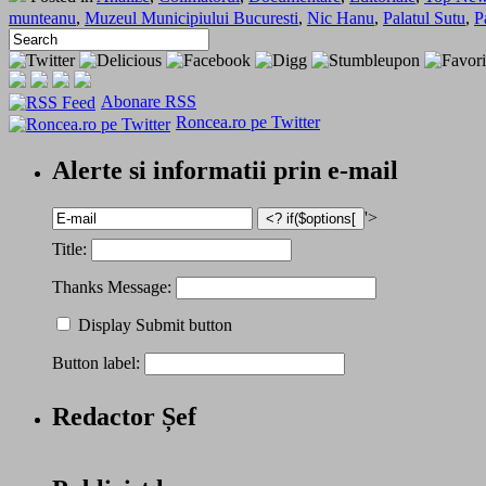
munteanu
,
Muzeul Municipiului Bucuresti
,
Nic Hanu
,
Palatul Sutu
,
P
Abonare RSS
Roncea.ro pe Twitter
Alerte si informatii prin e-mail
'>
Title:
Thanks Message:
Display Submit button
Button label:
Redactor Șef