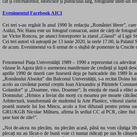
cât și cercetătorilor, istoricilor și publicului larg, fotograme dintr-un
Evenimentul Facebook AICI
Cei trei s-au regăsit în anul 1990 în redacția „României libere”, care
Astăzi, Nic Hanu este un fotograf consacrat, autor de cărți de fotografi
iar Victor Roncea, pe atunci fotoreporter la ziarul „Glasul” al Ligii 
Cei trei autori
vă așteaptă pe 13 iunie 2020, la orele 17.00, la Palatul 
de acum. Evenimentul va fi urmat de o slujbă de pomenire la Crucile di
Fenomenul Piața Universităţii 1989 – 1990 a reprezentat cu adevărat r
văzuse în Agora țării o asemenea manifestare de credință și luptă des
aprilie 1990 de tinerii care fuseseră deja pe baricadele din 1989 în a
„Românului Absolut” din Balconul Universității, s-a recitat Doina lui E
acolo au cuvântat poetul creștin Ioan Alexandru și Părintele Constant
Golanilor” și „Doamne, vino, Doamne”, în emoția de masă a elitei act
Domnului: „Hristos a înviat din morți cu moartea pre moarte călcând!”.
Arhitectură, transformată de studentul la Arte Plastice, viitorul ziar
poartă numele lui Ion Mincu, acolo a fost difuzată pentru prima oar
GRU/KGB Nicolae Militaru, afirm
a
în sediul CC
al PCR
, către fi
șase luni de zile!”.
„
Noi de-aicea nu plecăm, nu plecăm acasă, până nu vom câștiga liber
plecați nu au făcut-o de bună voie ci numai ridicați pe sus în cătușele 