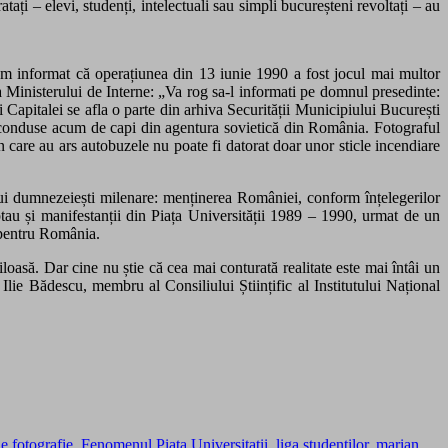
tați – elevi, studenți, intelectuali sau simpli bucureșteni revoltați – au
 om informat că operațiunea din 13 iunie 1990 a fost jocul mai multor
 a Ministerului de Interne: „Va rog sa-l informati pe domnul presedinte:
ei Capitalei
se afla o parte din
arhiva Securității Municipiului București
ei conduse acum de capi din agentura sovietică din România.
Fotograful
n care au ars autobuzele nu poate fi datorat doar unor sticle incendiare
 lui dumnezeiești milenare: menținerea României, conform înțelegerilor
tau și manifestanții din Piața Universității 1989 – 1990, urmat de un
t pentru România.
iloasă. Dar cine nu știe că cea mai conturată realitate este mai întâi un
Ilie Bădescu, membru al Consiliului Științific al Institutului Național
e fotografie
,
Fenomenul Piata Universitatii
,
liga studentilor
,
marian