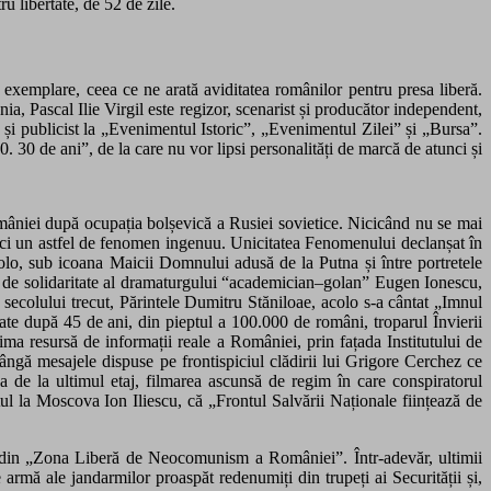
u libertate, de 52 de zile.
e exemplare,
ceea ce
ne arată aviditatea românilor pentru presa liberă.
ia, Pascal Ilie Virgil este regizor, scenarist și producător independent,
 și publicist la „Evenimentul Istoric”, „Evenimentul Zilei” și „Bursa”.
. 30 de ani”, de la care nu vor lipsi personalități de marcă de atunci și
omâniei după ocupația bolșevică a Rusiei sovietice. Nicicând nu se mai
unci un astfel de fenomen ingenuu. Unicitatea Fenomenului declanșat în
Acolo, sub icoana Maicii Domnului adusă de la Putna și între portretele
de solidaritate al
dramaturgului “academician
–golan” Eugen Ionescu,
secolului trecut, Părintele Dumitru Stăniloae, acolo s-a cântat „Imnul
te după 45 de ani, din pieptul a 100.000 de români, troparul Învierii
ima resursă de informații reale a României, prin fațada Institutului de
lângă mesajele dispuse pe frontispiciul clădirii lui Grigore Cerchez ce
 de la ultimul etaj, filmarea ascunsă de regim în care conspiratorul
tul la Moscova Ion Iliescu,
c
ă „Frontul Salvării Naționale ființează de
din
„
Zona Liber
ă de Neocomunism a României
”.
Într-adevăr, ultimii
e armă ale jandarmilor proaspăt redenumiți din trupeți ai Securității și,