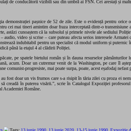
lați de conducătorii vizibili sau din umbră ai FSN. Cei arestați și maltra
gia demonstrației pașnice de 52 de zile. Este o evidență pentru orice
Pentru cei mai tineri amintim doar fraza interceptată dintr-o transmisiune
te, astăzi cunoaștem că la subsolul și primele nivele ale sediului Poliți
 – audio, video și scrise – care puteau afecta serios interesele Armat
nstrează indubitabil pentru un specialist că modul uniform și puternic î
ică până la etajul 4 al clădirii Poliției.
in păcate, pe spatele bietului român și în dauna resurselor pământurilor
ermană, acum. Doar un cutremur venit de la Washington, pe care îl aștep
umane comunist-progresiste, mai poate surpa, poate, acest eșafodaj nefas
u fost doar un vis frumos care s-a risipit în tăria zilei cu proza ei nem
 să creadă în puterea visării.”,
scrie
în Catalogul Expoziției profesorul 
ie al Academiei Române.
ws
Tags:
13 iunie 1990
,
13 iunie 2020
,
13-15 iunie 1990
,
Expozitie d