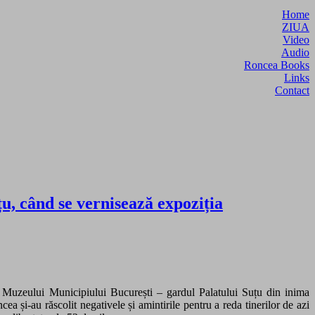
Home
ZIUA
Video
Audio
Roncea Books
Links
Contact
țu, când se vernisează expoziția
e Muzeului Municipiului București – gardul Palatului Suțu din inima
cea și-au răscolit negativele și amintirile pentru a reda tinerilor de azi