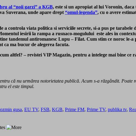
mbru al “noii garzi” a KGB
, este si un apropiat al lui Voronin, daca
ova Suverana, unde apare drept
“omul-legenda”
, cu o avere estima
de a controla viata politica si serviciile secrete, si-a pus pe tarabel
omentul iesirii la rampa a rusnaco-mogulului este ales in contextu
sustine tandemul antiromanesc Lupu – Filat. Cum stim ce noroc le-a 
cat ca ma bucur de alegerea facuta.
cum altfel? – revistei VIP Magazin, pentru a intelege mai bine ce ra
tru că nu urmărea notorietatea publică. Acum s-a răzgândit. Poate reuş
tru el este timpul.
cozmin gusa
,
EU TV
,
FSB
,
KGB
,
Prime FM
,
Prime TV
,
publika tv
,
Rea