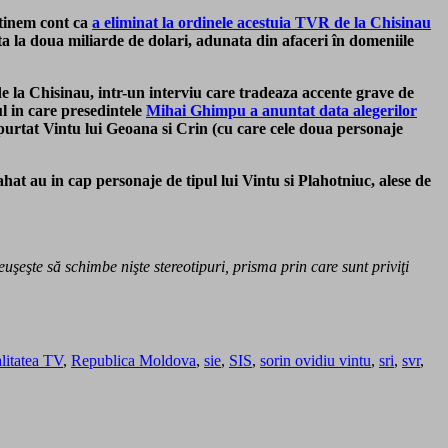
 tinem cont ca
a eliminat la ordinele acestuia TVR de la Chisinau
ta la doua miliarde de dolari, adunata din afaceri în domeniile
e de la Chisinau, intr-un interviu care tradeaza accente grave de
l in care presedintele
Mihai Ghimpu a anuntat data alegerilor
purtat Vintu lui Geoana si Crin (cu care cele doua personaje
hat au in cap personaje de tipul lui Vintu si Plahotniuc, alese de
eşte să schimbe nişte stereotipuri, prisma prin care sunt priviţi
litatea TV
,
Republica Moldova
,
sie
,
SIS
,
sorin ovidiu vintu
,
sri
,
svr
,