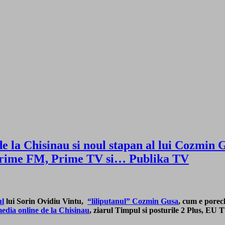
 de la Chisinau si noul stapan al lui Cozmin
, Prime FM, Prime TV si… Publika TV
ul
lui Sorin Ovidiu Vintu,
“liliputanul” Cozmin Gusa
, cum e porecl
edia online de la
Chisinau
, ziarul Timpul si posturile 2 Plus, E