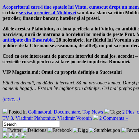
Acoperitorul care-i tine spatele lui Vintu, cunoscut drept un me
si chiar
se visa premier al Moldovei
sau daca stam sa citim Mold
petrolier, financiar-bancar, hotelier şi al presei.
Zilele acestea Plahotniuc, o clona perfecta a lui Vintu, cu ambitii 
narcisism, nurii de matrona a bordelurilor media de peste Prut. M
anticipate din Basarabia
, 28 noiembrie, iar fidelul lui Voronin 
politice de la Chisinau se aseamana, de altfel), nu pot sa spun de
Cred ca este interesant de parcurs interviul de mai jos, acordat – 
serviciile rusesti pentru a-si face jocurile impotriva Romaniei.
VIP Magazin.md: Omul cu propria definiţie a Succesului
Până nu demult, nu dădea interviuri. Să nu provoace lumea. Dar şi pen
oamenii bogaţi… Este un învingător prin definiţie. Cel mai preţios pen
(more…)
Posted in
Colimatorul
,
Documentare
,
Top News
Tags:
2 Plus
,
TV 3
,
Vladimir Plahotniuc
,
Vladimir Voronin
2 Comments »