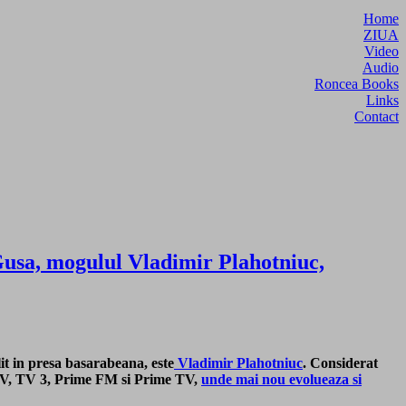
Home
ZIUA
Video
Audio
Roncea Books
Links
Contact
 Gusa, mogulul Vladimir Plahotniuc,
it in presa basarabeana, este
Vladimir Plahotniuc
.
Considerat
U TV, TV 3, Prime FM si Prime TV,
unde mai nou evolueaza si