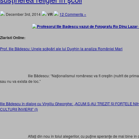
December 3rd, 2014
VR
12 Comments »
Ziaristi Online:
Prof. Ilie Bădescu: Unele scăpări ale lui Dughin la analiza României Mari
Ilie Bădescu: “Naţionalismul românesc va fi creştin (nutrit de primat
sau nu va exista de loc.”
Ilie Bădescu în dialog cu Virgiliu Gheorghe: „ACUM S-AU TREZIT ȘI FORȚELE 
CULTURII ÎNVIERII” (I)
Aflaţi din nou în toiul alegerilor, cu puţine speranţe de mai bine în