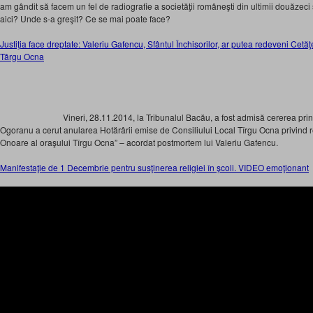
am gândit să facem un fel de radiografie a societăţii româneşti din ultimii douăzec
aici? Unde s-a greşit? Ce se mai poate face?
Justiţia face dreptate: Valeriu Gafencu, Sfântul Închisorilor, ar putea redeveni Ce
Târgu Ocna
Vineri, 28.11.2014, la Tribunalul Bacău, a fost admisă cererea pri
Ogoranu a cerut anularea Hotărârii emise de Consiliului Local Tîrgu Ocna privind r
Onoare al oraşului Tîrgu Ocna” – acordat postmortem lui Valeriu Gafencu.
Manifestaţie de 1 Decembrie pentru susţinerea religiei în şcoli. VIDEO emoţionant