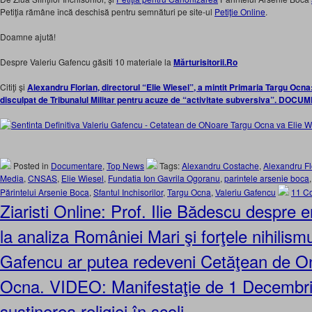
Petiţia rămâne încă deschisă pentru semnături pe site-ul
Petiţie Online
.
Doamne ajută!
Despre Valeriu Gafencu găsiti 10 materiale la
Mărturisitorii.Ro
Citiţi şi
Alexandru Florian, directorul “Elie Wiesel”, a mintit Primaria Targu Ocna
disculpat de Tribunalul Militar pentru acuze de “activitate subversiva”. DOC
Posted in
Documentare
,
Top News
Tags:
Alexandru Costache
,
Alexandru Fl
Media
,
CNSAS
,
Elie Wiesel
,
Fundatia Ion Gavrila Ogoranu
,
parintele arsenie boca
Părintelui Arsenie Boca
,
Sfantul Inchisorilor
,
Targu Ocna
,
Valeriu Gafencu
11 C
Ziaristi Online: Prof. Ilie Bădescu despre e
la analiza României Mari şi forţele nihilismu
Gafencu ar putea redeveni Cetăţean de O
Ocna. VIDEO: Manifestaţie de 1 Decembri
susţinerea religiei în şcoli