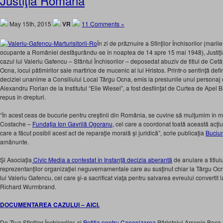
Justiţia Română
May 15th, 2015
VR
11 Comments »
În zi de prăznuire a Sfinţilor Închisorilor (maril
ocupante a României desfăşurându-se în noaptea de 14 spre 15 mai 1948), Justiţi
cazul lui Valeriu Gafencu – Sfântul Închisorilor – deposedat abuziv de titlul de Ce
Ocna, locul pătimirilor sale martirice de mucenic al lui Hristos. Printr-o sentinţă defi
deciziei unanime a Consiliului Local Târgu Ocna, emis la presiunile unui personaj
Alexandru Florian de la Institutul “Elie Wiesel”, a fost desfiinţat de Curtea de Apel B
repus în drepturi.
“În acest ceas de bucurie pentru creştinii din România, se cuvine să mulţumim în 
Costache –
Fundaţia Ion Gavrilă Ogoranu
, cel care a coordonat toată această acţiu
care a făcut posibil acest act de reparaţie morală şi juridică”, scrie publicaţia
Buciu
amănunte.
Şi Asociaţia
Civic Media a contestat în Instanţă decizia aberantă
de anulare a titlulu
reprezentanţilor organizaţiei neguvernamentale care au susţinut chiar la Târgu O
lui Valeriu Gafencu, cel care şi-a sacrificat viaţa pentru salvarea evreului convertit l
Richard Wurmbrand.
DOCUMENTAREA CAZULUI – AICI.
De Ziua Sfinţilor Închisorilor, şi
Petiţia pentru Canonizarea
Părintelui Arsenie Boca