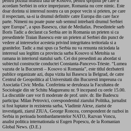
pentru pozitia noastra fata de Kosovo, pentru sprijinul pe care il
acordam Serbiei in orice imprejurare, Romania nu cere nimic. Este
doar dorinta si interesul nostru ca un popor vecin si prieten, pe care
il respectam, sa-si ia drumul definitiv catre Europa din care face
parte. Nimeni nu poate pune sub semnul intrebarii drumul Serbiei
spre Europa”, a spus Basescu, citat de Mediafax. Presedintele sarb
Boris Tadic a declarat ca Serbia are in Romania un prieten si ca
presedintele Traian Basescu este un prieten al Serbiei din punct de
vedere al intereselor acesteia privind integritatea teritoriala si a
granitelor. Tadic a mai spus ca Serbia nu va renunta niciodata la
interesul sau legitim ca provincia sarba Kosovo si Metohia sa
ramana in interiorul statului sarb. Cei doi presedinti au abordat si
subiectul constructie conductei Constanta-Pancevo-Trieste. “Lumea
vazuta de la Bucuresti – Kosovo si Romania”, este titlul dezbaterii
publice organizate azi, dupa vizita lui Basescu la Belgrad, de catre
Centrul de Geopolitica al Universitatii din Bucuresti impreuna cu
Asociatia Civic Media. Conferinta se deruleaza la Facultatea de
Sociologie din str Schitu Magureanu nr. 9 incepand cu orele 15.00.
La discutiile care vor fi moderate de prof. univ. dr. Ilie Badescu
participa: Milan Petrovici, corespondentul ziarului Politika, jurnalist
si fost luptator in rezistenta sarba, Vladimir Alexe, ziarist de
investigatii, ziarul ZIUA, George Roncea, corespondent de razboi in
Serbia in perioada bombardamentelor NATO, Razvan Voncu,
analist politica internationala si Eugen Popescu, de la Romanian
Global News. (D.E.)