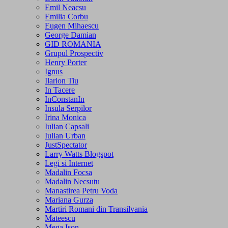
Emil Neacsu
Emilia Corbu
Eugen Mihaescu
George Damian
GID ROMANIA
Grupul Prospectiv
Henry Porter
Ignus
Ilarion Tiu
In Tacere
InConstanIn
Insula Serpilor
Irina Monica
Iulian Capsali
Iulian Urban
JustSpectator
Larry Watts Blogspot
Legi si Internet
Madalin Focsa
Madalin Necsutu
Manastirea Petru Voda
Mariana Gurza
Martiri Romani din Transilvania
Mateescu
Mega Ison