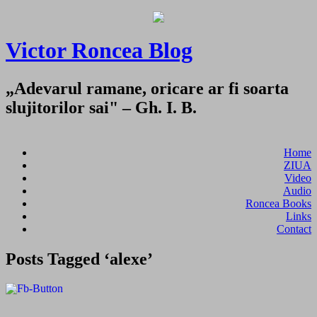
Victor Roncea Blog
„Adevarul ramane, oricare ar fi soarta
slujitorilor sai" – Gh. I. B.
Home
ZIUA
Video
Audio
Roncea Books
Links
Contact
Posts Tagged ‘alexe’