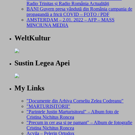
Radio Trinitas și Radio România Actualități
BANI Guvern presa vândută din România campania de
propagandă a fricii COVID – FOTO / PDF
AMSTERDAM – 2.01. 2022 – AFP – MASS
MINCIUNA MEDIA
WeltKultur
Sustin Legea Apei
My Links
"Documente din Arhiva Corneliu Zelea Codreanu"
"MARTURISITORII"
"Parintele Justin Marturisitorul" – Album foto de
Cristina Nichitus Roncea
"Precum in cer asa si pe pamant" – Album de fotografie
Cristina Nichitus Roncea
Acvila – Pelerin Ortodox