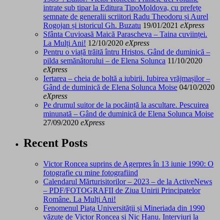
intrate sub tipar la Editura TipoMoldova, cu prefețe
semnate de generalii scriitori Radu Theodoru și Aurel
Rogojan și istoricul Gh. Buzatu
19/01/2021
eXpress
Sfânta Cuvioasă Maică Parascheva – Taina cuviinței.
La Mulți Ani!
12/10/2020
eXpress
Pentru o viață trăită întru Hristos. Gând de duminică –
pilda semănătorului – de Elena Solunca
11/10/2020
eXpress
Iertarea – cheia de boltă a iubirii. Iubirea vrăjmașilor –
Gând de duminică de Elena Solunca Moise
04/10/2020
eXpress
Pe drumul suitor de la pocăință la ascultare. Pescuirea
minunată – Gând de duminică de Elena Solunca Moise
27/09/2020
eXpress
Recent Posts
Victor Roncea suprins de Agerpres în 13 iunie 1990: O
fotografie cu mine fotografiind
Calendarul Mărturisitorilor – 2023 – de la ActiveNews
– PDF/FOTOGRAFII de Ziua Unirii Principatelor
Române. La Mulți Ani!
Fenomenul Piața Universității și Mineriada din 1990
văzute de Victor Roncea și Nic Hanu. Interviuri la