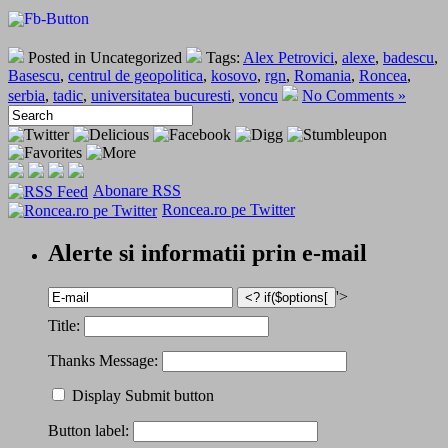
Posted in Uncategorized
Tags:
Alex Petrovici
,
alexe
,
badescu
,
Basescu
,
centrul de geopolitica
,
kosovo
,
rgn
,
Romania
,
Roncea
,
serbia
,
tadic
,
universitatea bucuresti
,
voncu
No Comments »
Abonare RSS
Roncea.ro pe Twitter
Alerte si informatii prin e-mail
'>
Title:
Thanks Message:
Display Submit button
Button label: