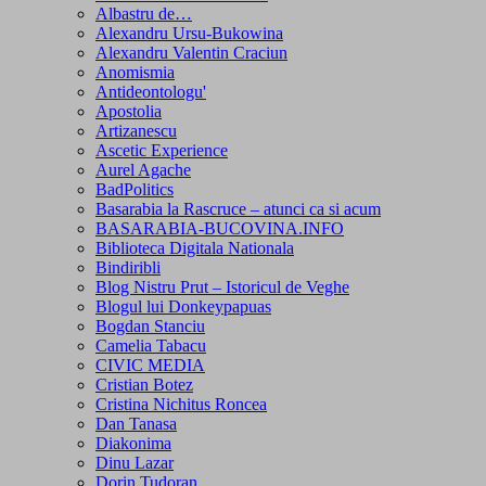
Albastru de…
Alexandru Ursu-Bukowina
Alexandru Valentin Craciun
Anomismia
Antideontologu'
Apostolia
Artizanescu
Ascetic Experience
Aurel Agache
BadPolitics
Basarabia la Rascruce – atunci ca si acum
BASARABIA-BUCOVINA.INFO
Biblioteca Digitala Nationala
Bindiribli
Blog Nistru Prut – Istoricul de Veghe
Blogul lui Donkeypapuas
Bogdan Stanciu
Camelia Tabacu
CIVIC MEDIA
Cristian Botez
Cristina Nichitus Roncea
Dan Tanasa
Diakonima
Dinu Lazar
Dorin Tudoran