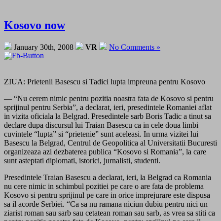
Kosovo now
January 30th, 2008
VR
No Comments »
ZIUA: Prietenii Basescu si Tadici lupta impreuna pentru Kosovo
— “Nu cerem nimic pentru pozitia noastra fata de Kosovo si pentru
sprijinul pentru Serbia”, a declarat, ieri, presedintele Romaniei aflat
in vizita oficiala la Belgrad. Presedintele sarb Boris Tadic a tinut sa
declare dupa discursul lui Traian Basescu ca in cele doua limbi
cuvintele “lupta” si “prietenie” sunt aceleasi. In urma vizitei lui
Basescu la Belgrad, Centrul de Geopolitica al Universitatii Bucuresti
organizeaza azi dezbaterea publica “Kosovo si Romania”, la care
sunt asteptati diplomati, istorici, jurnalisti, studenti.
Presedintele Traian Basescu a declarat, ieri, la Belgrad ca Romania
nu cere nimic in schimbul pozitiei pe care o are fata de problema
Kosovo si pentru sprijinul pe care in orice imprejurare este dispusa
sa il acorde Serbiei. “Ca sa nu ramana niciun dubiu pentru nici un
ziarist roman sau sarb sau cetatean roman sau sarb, as vrea sa stiti ca