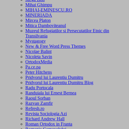
Mihai Ghimpu
MIHAI-EMINESCU.RO
MINERIADA
Mircea Platon
Mitica Damboviteanul
Muzeul Refugiatilor si Persecutatilor Etnic din
Transilvania
Mystagogy
New & Free Word Press Themes
Nicolae Balint
Nicoleta Savin
OrtodoxMedia
Pa.ce.pa
Peter Hitchens
Pridvorul lui Laurentiu Dumitru
Pridvorul lui Laurentiu Dumitru Blog
Radu Portocala
Randuiala lui Ernest Bernea
Raoul Sorban
Razvan Zamfir
Refresh.ro
Revista Sociologia Azi
Richard Andrew Hall
Roman Ortodox in Franta