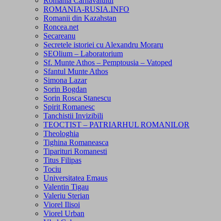
Romania Carnavalului
ROMANIA-RUSIA.INFO
Romanii din Kazahstan
Roncea.net
Secareanu
Secretele istoriei cu Alexandru Moraru
SEOlium – Laboratorium
Sf. Munte Athos – Pemptousia – Vatoped
Sfantul Munte Athos
Simona Lazar
Sorin Bogdan
Sorin Rosca Stanescu
Spirit Romanesc
Tanchistii Invizibili
TEOCTIST – PATRIARHUL ROMANILOR
Theologhia
Tighina Romaneasca
Tiparituri Romanesti
Titus Filipas
Tociu
Universitatea Emaus
Valentin Tigau
Valeriu Sterian
Viorel Ilisoi
Viorel Urban