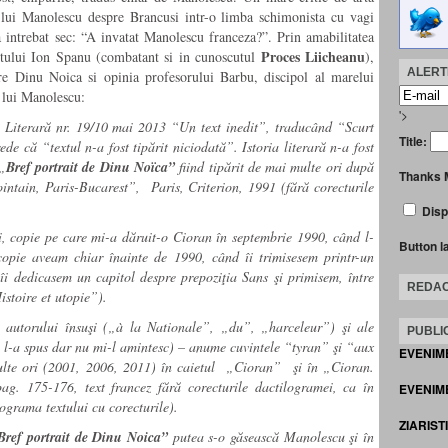
a lui Manolescu despre Brancusi intr-o limba schimonista cu vagi
-a intrebat sec: “A invatat Manolescu franceza?”. Prin amabilitatea
Proces Liicheanu
istului Ion Spanu (combatant si in cunoscutul
),
ALERTE
re Dinu Noica si opinia profesorului Barbu, discipol al marelui
a lui Manolescu:
'>
Literară nr. 19/10 mai 2013 “Un text inedit”, traducând “Scurt
Title:
e că “textul n-a fost tipărit niciodată”. Istoria literară n-a fost
 „
Bref portrait de Dinu Noïca”
fiind tipărit de mai multe ori după
Thanks 
ntain, Paris-Bucarest”, Paris, Criterion, 1991 (fără corecturile
Disp
, copie pe care mi-a dăruit-o Cioran în septembrie 1990, când l-
Button l
copie aveam chiar înainte de 1990, când îi trimisesem printr-un
îi dedicasem un capitol despre prepoziţia Sans şi primisem, între
REDAC
istoire et utopie”).
 autorului însuşi („à la Nationale”, „du”, „harceleur”) şi ale
PUBLIC
l-a spus dar nu mi-l amintesc) – anume cuvintele “tyran” şi “aux
EVENIM
ulte ori (2001, 2006, 2011) în caietul „Cioran” şi în „Cioran.
pag. 175-176, text francez fără corecturile dactilogramei, ca în
EVENIME
ograma textului cu corecturile).
ZIARIST
Bref portrait de Dinu Noica”
putea s-o găsească Manolescu şi în