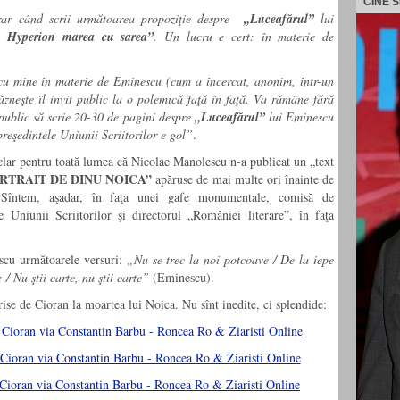
CINE 
erar când scrii următoarea propoziţie despre
„Luceafărul”
lui
i Hyperion marea cu sarea”
. Un lucru e cert: în materie de
cu mine în materie de Eminescu (cum a încercat, anonim, într-un
zneşte îl invit public la o polemică faţă în faţă. Va rămâne fără
c public să scrie 20-30 de pagini despre
„Luceafărul”
lui Eminescu
reşedintele Uniunii Scriitorilor e gol”
.
 clar pentru toată lumea că Nicolae Manolescu n-a publicat un „text
RTRAIT DE DINU NOICA”
apăruse de mai multe ori înainte de
. Sîntem, aşadar, în faţa unei gafe monumentale, comisă de
 Uniunii Scriitorilor şi directorul „României literare”, în faţa
scu următoarele versuri:
„Nu se trec la noi potcoave / De la iepe
/ Nu ştii carte, nu ştii carte”
(Eminescu).
rise de Cioran la moartea lui Noica. Nu sînt inedite, ci splendide: