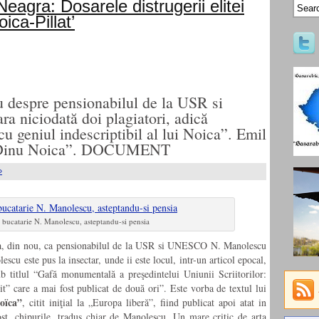
eagra: Dosarele distrugerii elitei
ica-Pillat’
u despre pensionabilul de la USR si
niciodată doi plagiatori, adică
u geniul indescriptibil al lui Noica”. Emil
de Dinu Noica”. DOCUMENT
»
e bucatarie N. Manolescu, asteptandu-si pensia
za, din nou, ca pensionabilul de la USR si UNESCO N. Manolescu
cu este pus la insectar, unde ii este locul, intr-un articol epocal,
b titlul “Gafă monumentală a preşedintelui Uniunii Scriitorilor:
” care a mai fost publicat de două ori”. Este vorba de textul lui
oïca”
, citit iniţial la „Europa liberă”, fiind publicat apoi atat in
ost, chipurile, tradus chiar de Manolescu. Un mare critic de arta