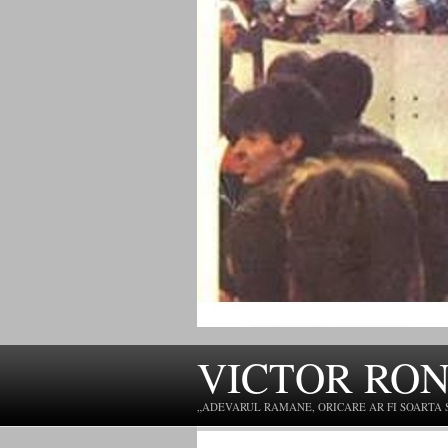
VICTOR RO
„ADEVARUL RAMANE, ORICARE AR FI SOARTA SLU