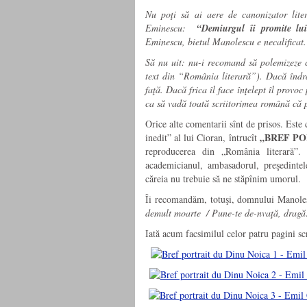
Nu poţi să ai aere de canonizator lit
Eminescu:
“Demiurgul îi promite lu
Eminescu, bietul Manolescu e necalificat.
Să nu uit: nu-i recomand să polemizeze 
text din “România literară”). Dacă îndră
faţă. Dacă frica îl face înţelept îl provo
ca să vadă toată scriitorimea română că p
Orice alte comentarii sînt de prisos. Este
„BREF PO
inedit” al lui Cioran, întrucît
reproducerea din „România literară”
academicianul, ambasadorul, preşedintele
căreia nu trebuie să ne stăpînim umorul.
Îi recomandăm, totuşi, domnului Manole
demult moarte ­ / Pune-te de-nvaţă, dragă: 
Iată acum facsimilul celor patru pagini sc