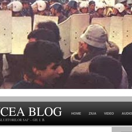
NCEA BLOG
HOME
ZIUA
VIDEO
AUDI
JITORILOR SAI" – GH. I. B.
CONTACT