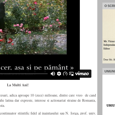
O SCR
UNIUN
La Multi Ani!
esari, adica aproape 10 (zece) milioane, dintre care vreo
de cand
fie latina dar expresie, interese si actionariat straine de Romania,
sta.
ontinuator stiintific fidel al inaintasului sau N. Iorga, prof. univ.