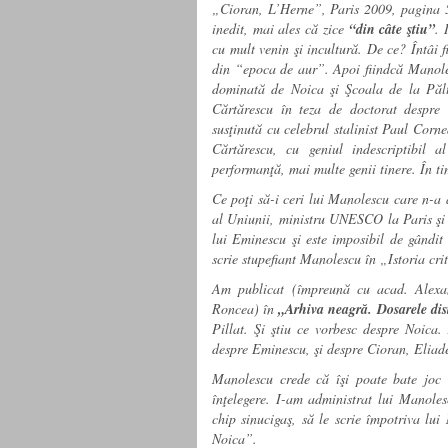
„Cioran, L’Herne”, Paris 2009, pagina 5
inedit, mai ales că zice
“din câte ştiu”
.
cu mult venin şi incultură. De ce? Întâi f
din “epoca de aur”. Apoi fiindcă Manoles
dominată de Noica şi Şcoala de la Pălt
Cărtărescu în teza de doctorat despre
susţinută cu celebrul stalinist Paul Corn
Cărtărescu, cu geniul indescriptibil a
performanţă, mai multe genii tinere. În t
Ce poţi să-i ceri lui Manolescu care n-
al Uniunii, ministru UNESCO la Paris şi 
lui Eminescu şi este imposibil de gândi
scrie stupefiant Manolescu în „Istoria cri
Am publicat (împreună cu acad. Alexa
Roncea) în
„Arhiva neagră. Dosarele dist
Pillat. Şi ştiu ce vorbesc despre Noica
despre Eminescu, şi despre Cioran, Eliade
Manolescu crede că îşi poate bate joc d
înţelegere. I-am administrat lui Manoles
chip sinucigaş, să le scrie împotriva l
Noica”.