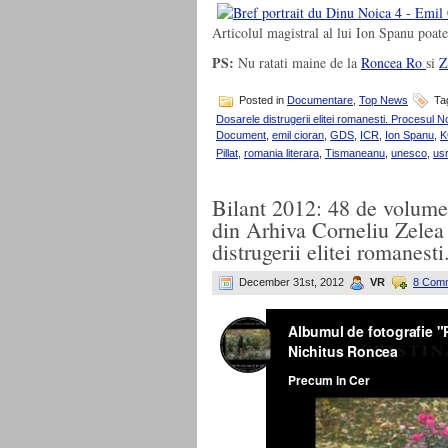
Articolul magistral al lui Ion Spanu poate 
PS:
Nu ratati maine de la
Roncea Ro
si
Z
Posted in
Documentare
,
Top News
Ta
Dosarele distrugerii elitei romanesti. Procesul No
Document
,
emil cioran
,
GDS
,
ICR
,
Ion Spanu
,
K
Pillat
,
romania literara
,
Tismaneanu
,
unesco
,
usr
Bilant 2012: 48 de volume
din Arhiva Corneliu Zelea
distrugerii elitei romanest
December 31st, 2012
VR
8 Com