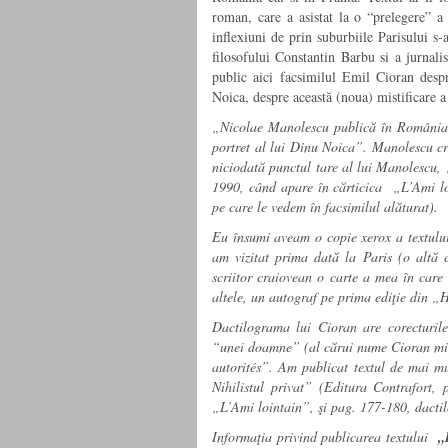
roman, care a asistat la o “prelegere” 
inflexiuni de prin suburbiile Parisului s
filosofului Constantin Barbu si a jurnal
public aici facsimilul Emil Cioran desp
Noica, despre această (noua) mistificare 
„Nicolae Manolescu publică în România 
portret al lui Dinu Noica”. Manolescu cred
niciodată punctul tare al lui Manolescu,
1990, când apare în cărticica „L’Ami loi
pe care le vedem în facsimilul alăturat).
Eu însumi aveam o copie xerox a textului
am vizitat prima dată la Paris (o altă 
scriitor craiovean o carte a mea în care 
altele, un autograf pe prima ediţie din „H
Dactilograma lui Cioran are corecturile
“unei doamne” (al cărui nume Cioran mi 
autorités”. Am publicat textul de mai m
Nihilistul privat” (Editura Contrafort, 
„L’Ami lointain”, şi pag. 177-180, dactil
Informaţia privind publicarea textului
„