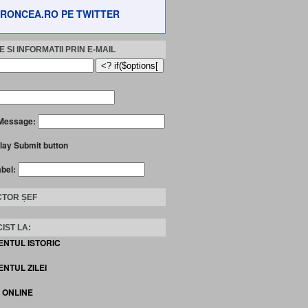
RONCEA.RO PE TWITTER
 SI INFORMATII PRIN E-MAIL
Message:
lay Submit button
abel:
TOR ȘEF
IST LA:
ENTUL ISTORIC
NTUL ZILEI
I ONLINE