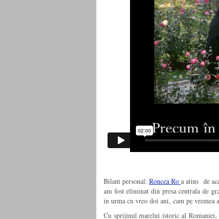
Bilant personal:
Roncea Ro
a atins
de acc
am fost eliminat din presa centrala de gra
in urma cu vreo doi ani, cam pe vremea a
Cu sprijinul marelui istoric al Romaniei, c