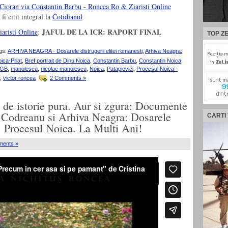
fi citit integral la
Cotidianul
JAFUL DE LA ICR: RAPORT FINAL
iaristi Online
:
TOP ZE
gs:
ARHIVA NEAGRA - Dosarele distrugerii elitei romanesti
,
Arhiva Neagra:
ica-Pillat
,
Bref portrait de Dinu Noica
,
Constantin Barbu
,
Constantin Noica
,
GB
,
manolescu
,
nicolae manolescu
,
Noica
,
Patapievici
,
Procesul Noica -
,
victor roncea
2 Comments »
 de istorie pura. Aur si zgura: Documente
 Codreanu si Arhiva Neagra: Dosarele
CARTI
i. Procesul Noica. La Multi Ani!
ments »