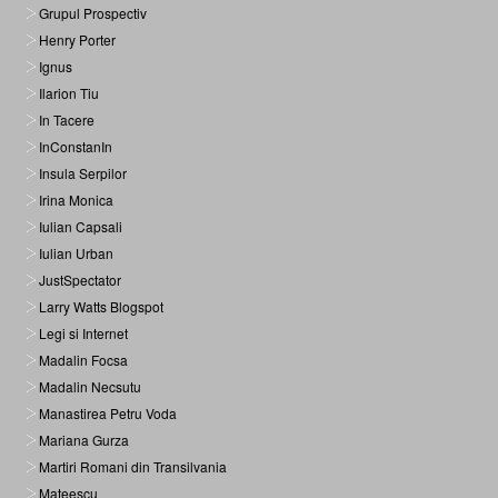
Grupul Prospectiv
Henry Porter
Ignus
Ilarion Tiu
In Tacere
InConstanIn
Insula Serpilor
Irina Monica
Iulian Capsali
Iulian Urban
JustSpectator
Larry Watts Blogspot
Legi si Internet
Madalin Focsa
Madalin Necsutu
Manastirea Petru Voda
Mariana Gurza
Martiri Romani din Transilvania
Mateescu