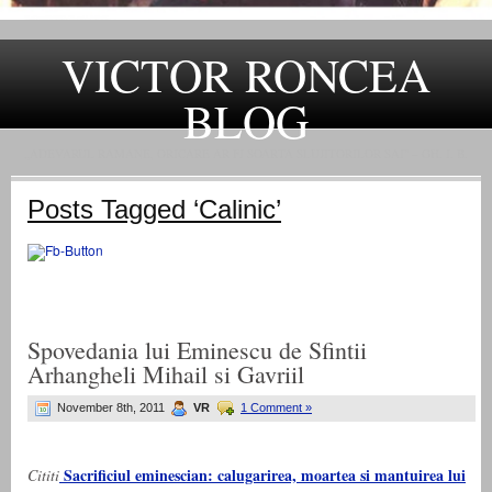
VICTOR RONCEA
BLOG
„ADEVARUL RAMANE, ORICARE AR FI SOARTA SLUJITORILOR SAI" – GH. I. B.
Posts Tagged ‘Calinic’
Spovedania lui Eminescu de Sfintii
Arhangheli Mihail si Gavriil
November 8th, 2011
VR
1 Comment »
Sacrificiul eminescian: calugarirea, moartea si mantuirea lui
Cititi