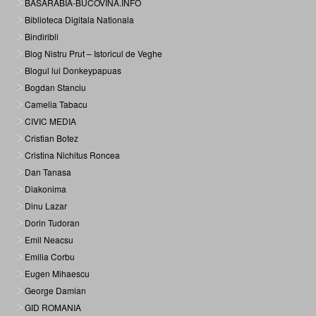
BASARABIA-BUCOVINA.INFO
Biblioteca Digitala Nationala
Bindiribli
Blog Nistru Prut – Istoricul de Veghe
Blogul lui Donkeypapuas
Bogdan Stanciu
Camelia Tabacu
CIVIC MEDIA
Cristian Botez
Cristina Nichitus Roncea
Dan Tanasa
Diakonima
Dinu Lazar
Dorin Tudoran
Emil Neacsu
Emilia Corbu
Eugen Mihaescu
George Damian
GID ROMANIA