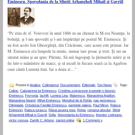
Eminescu. Spovedania de la Sfintii Arhangheli Mihail si Gavriil
“Pe ziua de sf. Voievozi în anul 1886 m-au chemat la M-rea Neamţu, la
bolniţă, şi l-am spovedit şi l-am împărtăşit pe poetul M. Eminescu. Şi
au fost acolo Ion Gheorghiţă, din Crăcăoani, care acum este primar. Iar
M. Eminescu era limpede la minte, numai tare posac şi trist. Şi mi-au
sărutat mâna şi au spus: Părinte, Să mă îngropaţi la ţărmurile mării şi să
fie într-o mânăstire de maici, şi să ascult în fiecare seară ca la Agafton
cum cântă Lumină lină. Iar a doua zi…”
Posted in
Analize
,
Colimatorul
,
Documentare
,
Editoriale
,
Top News
Tags:
Calinic
,
Calugarirea lui Eminescu
,
Credinta zugraveste icoanele-n biserici
,
Eminescu
,
Fevronia
,
Iachift
,
Lumina Lina
,
Maiorescu
,
Manastirea Agafton
,
Manastirea Neamt
,
Mihai Eminescu
,
Monahul de la Rohia
,
nae georgescu
,
Olimpiada
,
Ortodoxia Familiei Eminescu
,
parintele galeriu
,
Paul Miron
,
Raluca
Eminovici
,
Raluca Iurascu
,
Răsai asupra mea
,
Rohia
,
romanul absolut
,
Sfintii
Arhangheli Mihail si Gavriil
,
Sofia
,
Spovedania lui Eminescu
,
theodor codreanu
,
victor roncea
,
Zamfir C. Arbore
,
ziaristi online
1 Comment »