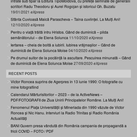
intrate sub tipar la Editura TipoMoldova, cu prefețe semnate de generalii
scriitori Radu Theodoru și Aurel Rogojan și istoricul Gh. Buzatu
19/01/2021
eXpress
Sfânta Cuvioasă Maică Parascheva – Taina cuviinței. La Mulți Ani!
12/10/2020
eXpress
Pentru o viață trăită întru Hristos. Gând de duminică – pilda
semănătorului – de Elena Solunca
11/10/2020
eXpress
Iertarea – cheia de boltă a iubirii. Iubirea vrăjmașilor – Gând de
duminică de Elena Solunca Moise
04/10/2020
eXpress
Pe drumul suitor de la pocăință la ascultare. Pescuirea minunată – Gând
de duminică de Elena Solunca Moise
27/09/2020
eXpress
RECENT POSTS
Victor Roncea suprins de Agerpres în 13 iunie 1990: O fotografie cu
mine fotografiind
Calendarul Mărturisitorilor – 2023 – de la ActiveNews –
PDF/FOTOGRAFII de Ziua Unirii Principatelor Române. La Mulți Ani!
Fenomenul Piața Universității și Mineriada din 1990 văzute de Victor
Roncea și Nic Hanu. Interviuri la Radio Trinitas și Radio România
Actualități
BANI Guvern presa vândută din România campania de propagandă a
fricii COVID – FOTO / PDF