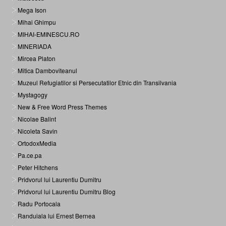
Mega Ison
Mihai Ghimpu
MIHAI-EMINESCU.RO
MINERIADA
Mircea Platon
Mitica Damboviteanul
Muzeul Refugiatilor si Persecutatilor Etnic din Transilvania
Mystagogy
New & Free Word Press Themes
Nicolae Balint
Nicoleta Savin
OrtodoxMedia
Pa.ce.pa
Peter Hitchens
Pridvorul lui Laurentiu Dumitru
Pridvorul lui Laurentiu Dumitru Blog
Radu Portocala
Randuiala lui Ernest Bernea