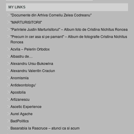
MY LINKS
"Documente din Arhiva Corneliu Zelea Codreanu"
"MARTURISITORII"
"Parintele Justin Marturisitorul" – Album foto de Cristina Nichitus Roncea
"Precum in cer asa si pe pamant" – Album de fotografie Cristina Nichitus
Roncea
Acvila – Pelerin Ortodox
Albastru de…
Alexandru Ursu-Bukowina
Alexandru Valentin Craciun
Anomismia
Antideontologu'
Apostolia
Artizanescu
Ascetic Experience
Aurel Agache
BadPolitics
Basarabia la Rascruce – atunci ca si acum