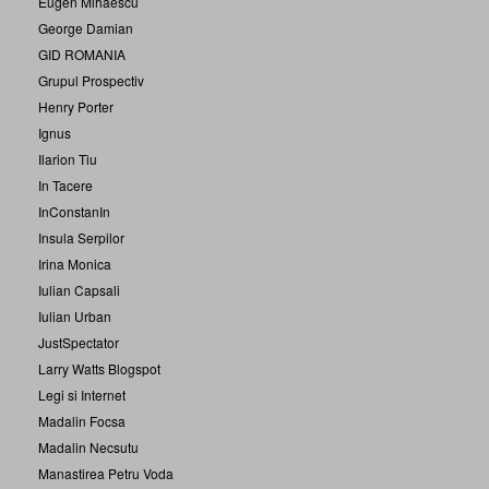
Eugen Mihaescu
George Damian
GID ROMANIA
Grupul Prospectiv
Henry Porter
Ignus
Ilarion Tiu
In Tacere
InConstanIn
Insula Serpilor
Irina Monica
Iulian Capsali
Iulian Urban
JustSpectator
Larry Watts Blogspot
Legi si Internet
Madalin Focsa
Madalin Necsutu
Manastirea Petru Voda