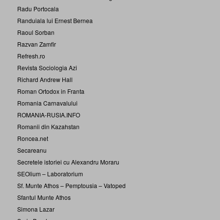
Radu Portocala
Randuiala lui Ernest Bernea
Raoul Sorban
Razvan Zamfir
Refresh.ro
Revista Sociologia Azi
Richard Andrew Hall
Roman Ortodox in Franta
Romania Carnavalului
ROMANIA-RUSIA.INFO
Romanii din Kazahstan
Roncea.net
Secareanu
Secretele istoriei cu Alexandru Moraru
SEOlium – Laboratorium
Sf. Munte Athos – Pemptousia – Vatoped
Sfantul Munte Athos
Simona Lazar