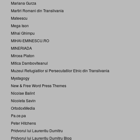
Mariana Gurza
Martiri Romani din Transilvania
Mateescu
Mega Ison
Mihai Ghimpu
MIHAI-EMINESCU.RO
MINERIADA
Mircea Platon
Mitica Damboviteanul
Muzeul Refugiatilor si Persecutatilor Etnic din Transilvania
Mystagogy
New & Free Word Press Themes
Nicolae Balint
Nicoleta Savin
OrtodoxMedia
Pa.ce.pa
Peter Hitchens
Pridvorul lui Laurentiu Dumitru
Pridvorul lui Laurentiu Dumitru Blog