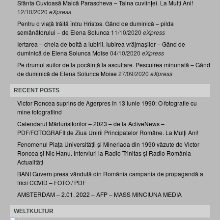
Sfânta Cuvioasă Maică Parascheva – Taina cuviinței. La Mulți Ani!
12/10/2020
eXpress
Pentru o viață trăită întru Hristos. Gând de duminică – pilda
semănătorului – de Elena Solunca
11/10/2020
eXpress
Iertarea – cheia de boltă a iubirii. Iubirea vrăjmașilor – Gând de
duminică de Elena Solunca Moise
04/10/2020
eXpress
Pe drumul suitor de la pocăință la ascultare. Pescuirea minunată – Gând
de duminică de Elena Solunca Moise
27/09/2020
eXpress
RECENT POSTS
Victor Roncea suprins de Agerpres în 13 iunie 1990: O fotografie cu
mine fotografiind
Calendarul Mărturisitorilor – 2023 – de la ActiveNews –
PDF/FOTOGRAFII de Ziua Unirii Principatelor Române. La Mulți Ani!
Fenomenul Piața Universității și Mineriada din 1990 văzute de Victor
Roncea și Nic Hanu. Interviuri la Radio Trinitas și Radio România
Actualități
BANI Guvern presa vândută din România campania de propagandă a
fricii COVID – FOTO / PDF
AMSTERDAM – 2.01. 2022 – AFP – MASS MINCIUNA MEDIA
WELTKULTUR