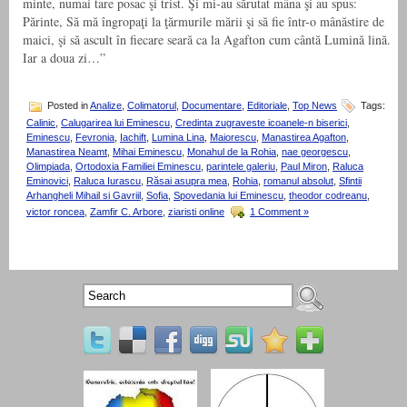
minte, numai tare posac şi trist. Şi mi-au sărutat mâna şi au spus:
Părinte, Să mă îngropaţi la ţărmurile mării şi să fie într-o mânăstire de
maici, şi să ascult în fiecare seară ca la Agafton cum cântă Lumină lină.
Iar a doua zi…”
Posted in
Analize
,
Colimatorul
,
Documentare
,
Editoriale
,
Top News
Tags:
Calinic
,
Calugarirea lui Eminescu
,
Credinta zugraveste icoanele-n biserici
,
Eminescu
,
Fevronia
,
Iachift
,
Lumina Lina
,
Maiorescu
,
Manastirea Agafton
,
Manastirea Neamt
,
Mihai Eminescu
,
Monahul de la Rohia
,
nae georgescu
,
Olimpiada
,
Ortodoxia Familiei Eminescu
,
parintele galeriu
,
Paul Miron
,
Raluca
Eminovici
,
Raluca Iurascu
,
Răsai asupra mea
,
Rohia
,
romanul absolut
,
Sfintii
Arhangheli Mihail si Gavriil
,
Sofia
,
Spovedania lui Eminescu
,
theodor codreanu
,
victor roncea
,
Zamfir C. Arbore
,
ziaristi online
1 Comment »