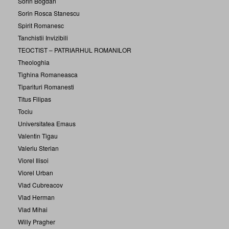
Sorin Bogdan
Sorin Rosca Stanescu
Spirit Romanesc
Tanchistii Invizibili
TEOCTIST – PATRIARHUL ROMANILOR
Theologhia
Tighina Romaneasca
Tiparituri Romanesti
Titus Filipas
Tociu
Universitatea Emaus
Valentin Tigau
Valeriu Sterian
Viorel Ilisoi
Viorel Urban
Vlad Cubreacov
Vlad Herman
Vlad Mihai
Willy Pragher