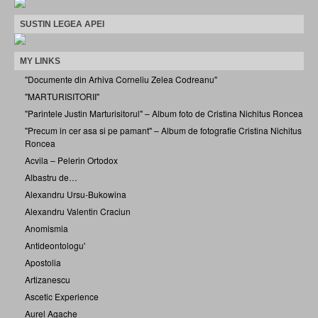
SUSTIN LEGEA APEI
MY LINKS
"Documente din Arhiva Corneliu Zelea Codreanu"
"MARTURISITORII"
"Parintele Justin Marturisitorul" – Album foto de Cristina Nichitus Roncea
"Precum in cer asa si pe pamant" – Album de fotografie Cristina Nichitus
Roncea
Acvila – Pelerin Ortodox
Albastru de…
Alexandru Ursu-Bukowina
Alexandru Valentin Craciun
Anomismia
Antideontologu'
Apostolia
Artizanescu
Ascetic Experience
Aurel Agache