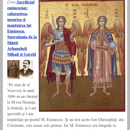
Sacrificiul
Cititi
eminescian:
calugarirea,
moartea si
mantuirea lui
Eminescu.
Spovedania de la
Sfintii
Arhangheli
Mihail si Gavriil
“Pe ziua de sf.
Voievozi în anul
1886 m-au chemat
la M-rea Neamţu,
la bolniţă, şi l-am
spovedit şi l-am
împărtăşit pe poetul M. Eminescu. Şi au fost acolo Ion Gheorghiţă, din
Crăcăoani, care acum este primar. Iar M. Eminescu era limpede la