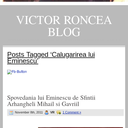
VICTOR RONCEA
BLOG
„ADEVARUL RAMANE, ORICARE AR FI SOARTA SLUJITORILOR SAI" – GH. I. B.
Posts Tagged ‘Calugarirea lui
Eminescu’
Spovedania lui Eminescu de Sfintii
Arhangheli Mihail si Gavriil
November 8th, 2011
VR
1 Comment »