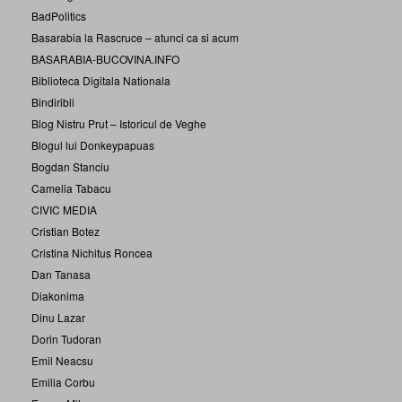
BadPolitics
Basarabia la Rascruce – atunci ca si acum
BASARABIA-BUCOVINA.INFO
Biblioteca Digitala Nationala
Bindiribli
Blog Nistru Prut – Istoricul de Veghe
Blogul lui Donkeypapuas
Bogdan Stanciu
Camelia Tabacu
CIVIC MEDIA
Cristian Botez
Cristina Nichitus Roncea
Dan Tanasa
Diakonima
Dinu Lazar
Dorin Tudoran
Emil Neacsu
Emilia Corbu