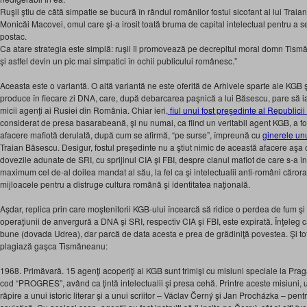
Ruşii ştiu de câtă simpatie se bucură în rândul românilor fostul sicofant al lui Traia
Monicăi Macovei, omul care şi-a irosit toată bruma de capital intelectual pentru a s
postac.
Ca atare strategia este simplă: ruşii îl promovează pe decrepitul moral domn Tismă
şi astfel devin un pic mai simpatici în ochii publicului românesc.”
Aceasta este o variantă. O altă variantă ne este oferită de Arhivele sparte ale KGB şi
produce în fiecare zi DNA, care, după debarcarea paşnică a lui Băsescu, pare să ia
micii agenţi ai Rusiei din România. Chiar ieri,
fiul unui fost preşedinte al Republici
considerat de presa basarabeană, şi nu numai, ca fiind un veritabil agent KGB, a fos
afacere mafiotă derulată, după cum se afirmă, “pe surse”, împreună cu
ginerele un
Traian Băsescu. Desigur, fostul preşedinte nu a ştiut nimic de această afacere aşa 
dovezile adunate de SRI, cu sprijinul CIA şi FBI, despre clanul mafiot de care s-a în
maximum cel de-al doilea mandat al său, la fel ca şi intelectualii anti-români cărora
mijloacele pentru a distruge cultura română şi identitatea naţională.
Aşdar, replica prin care moştenitorii KGB-ului încearcă să ridice o perdea de fum ş
operaţiunii de anvergură a DNA şi SRI, respectiv CIA şi FBI, este expirată. Înţeleg 
bune (dovada Udrea), dar parcă de data acesta e prea de grădiniţă povestea. Şi t
plagiază gaşca Tismăneanu:
1968. Primăvară. 15 agenţi acoperiţi ai KGB sunt trimişi cu misiuni speciale la Pra
cod “PROGRES”, având ca ţintă intelectualii şi presa cehă. Printre aceste misiuni
răpire a unui istoric literar şi a unui scriitor – Václav Černý şi Jan Procházka – pentr