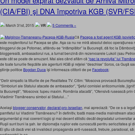
Un model expirat dezvăluit de Arhiva Mitr
(CIA/FBI) şi DNA împotriva KGB (SVR/FS
March 31st, 2015
VR
5 Comments »
Că
Pacepa a fost agent KGB (sovietic
este moştenitorul lui Pacepa se ştie. Aşa ca nu ne miră absolut deloc operaţiunea r
bloggerul de pe Potomac, aflându-se “întâmplător” la Bucureşti, dă foc la Dâmbovi
bloggereală, ambasadorul rus, a turnat benzină din rezervoarele Lukoil (sau Petrom, 
este cât se poate de amuzant. Mai ales când aflăm că
“pac la revoluţia” lui Tismă
de toate tunurile fleşcăite ale agenturii KGB şi reţelei “deschise” Soros, ca Guşă s
ştiinţe politice
Bogdan Duca
îşi informeaza cititorii de pe
Facebook
:
“Delir simpatic la titlurile de pe Realitatea TV. Citim: “Moscova provoacă Bucureştiul
“Simboluri ale Statului atacate de ambasador”, “Şeful comisiei anticomuniste, jignit
la Bucureşti”, “Moscova: tupeu maxim. România atacată”, “Ofensivă rusească prin
Vladimir Tismăneanu simbol al Statului…”
Acelaşi
blogger conservator, declarat pro-israelian
, mai apreciază: “De ce s-a leg
pamfletul lui Vladimir Tismăneanu? În definitiv, toată mass-media mainstream atacă
argumentat şi mai coerent logic şi mai decent stilistic decât degradatul universitar
Ruşii sunt buni la şah. Iar diplomaţia ruşilor este cunoscută pentru seriozitatea şi di
Ei ştiu că dacă vrei să invalidezi propaganda anti-rusească, trebuie, paradoxal, să
nedigerabil în ea.