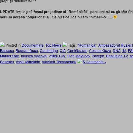
prepuşii “intelectuali”?
UPDATE
:
Înţeleg că fostul preşedinte al “Românicăi”, pensionarul cu girofar (încă
serii, la adresa “ofiţerilor CIA”. Să nu ziceţi că nu am “nimerit-o”!…
Posted in
Documentare
,
Top News
Tags:
"Romanica"
,
Ambasadorul Rusiei l
Basescu
,
Bogdan Duca
,
Cambridge
,
CIA
,
Contributors
,
Cosmin Guza
,
DNA
,
fbi
,
FS
Marius Stan
,
monica macovei
,
ofiteri CIA
,
Oleh Malginov
,
Pacepa
,
Realitatea TV
,
so
Basescu
,
Vasili Mitrokhin
,
Vladimir Tismaneanu
5 Comments »