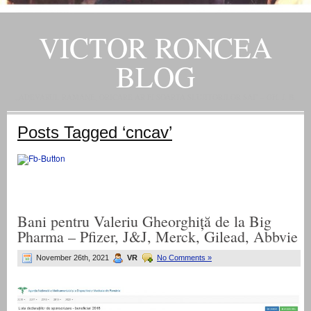
VICTOR RONCEA
BLOG
„ADEVARUL RAMANE, ORICARE AR FI SOARTA SLUJITORILOR SAI" – GH. I. B.
Posts Tagged ‘cncav’
Bani pentru Valeriu Gheorghiță de la Big
Pharma – Pfizer, J&J, Merck, Gilead, Abbvie
November 26th, 2021
VR
No Comments »