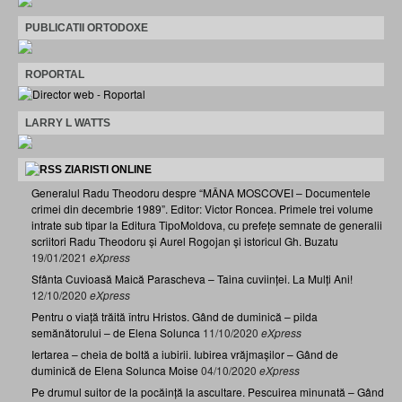
PUBLICATII ORTODOXE
ROPORTAL
LARRY L WATTS
ZIARISTI ONLINE
Generalul Radu Theodoru despre “MÂNA MOSCOVEI – Documentele
crimei din decembrie 1989”. Editor: Victor Roncea. Primele trei volume
intrate sub tipar la Editura TipoMoldova, cu prefețe semnate de generalii
scriitori Radu Theodoru și Aurel Rogojan și istoricul Gh. Buzatu
19/01/2021
eXpress
Sfânta Cuvioasă Maică Parascheva – Taina cuviinței. La Mulți Ani!
12/10/2020
eXpress
Pentru o viață trăită întru Hristos. Gând de duminică – pilda
semănătorului – de Elena Solunca
11/10/2020
eXpress
Iertarea – cheia de boltă a iubirii. Iubirea vrăjmașilor – Gând de
duminică de Elena Solunca Moise
04/10/2020
eXpress
Pe drumul suitor de la pocăință la ascultare. Pescuirea minunată – Gând