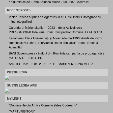
de duminică de Elena Solunca Moise
27/09/2020
eXpress
RECENT POSTS
Victor Roncea suprins de Agerpres în 13 iunie 1990: O fotografie cu
mine fotografiind
Calendarul Mărturisitorilor – 2023 – de la ActiveNews –
PDF/FOTOGRAFII de Ziua Unirii Principatelor Române. La Mulți Ani!
Fenomenul Piața Universității și Mineriada din 1990 văzute de Victor
Roncea și Nic Hanu. Interviuri la Radio Trinitas și Radio România
Actualități
BANI Guvern presa vândută din România campania de propagandă a
fricii COVID – FOTO / PDF
AMSTERDAM – 2.01. 2022 – AFP – MASS MINCIUNA MEDIA
WELTKULTUR
SUSTIN LEGEA APEI
MY LINKS
"Documente din Arhiva Corneliu Zelea Codreanu"
"MARTURISITORII"