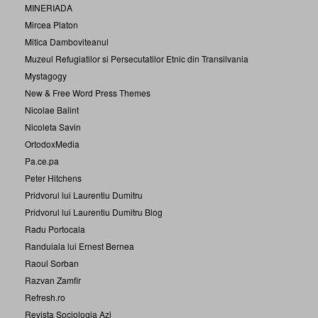
MINERIADA
Mircea Platon
Mitica Damboviteanul
Muzeul Refugiatilor si Persecutatilor Etnic din Transilvania
Mystagogy
New & Free Word Press Themes
Nicolae Balint
Nicoleta Savin
OrtodoxMedia
Pa.ce.pa
Peter Hitchens
Pridvorul lui Laurentiu Dumitru
Pridvorul lui Laurentiu Dumitru Blog
Radu Portocala
Randuiala lui Ernest Bernea
Raoul Sorban
Razvan Zamfir
Refresh.ro
Revista Sociologia Azi