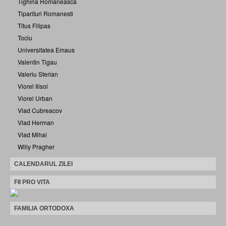
Tighina Romaneasca
Tiparituri Romanesti
Titus Filipas
Tociu
Universitatea Emaus
Valentin Tigau
Valeriu Sterian
Viorel Ilisoi
Viorel Urban
Vlad Cubreacov
Vlad Herman
Vlad Mihai
Willy Pragher
CALENDARUL ZILEI
FII PRO VITA
FAMILIA ORTODOXA