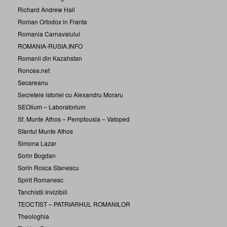
Richard Andrew Hall
Roman Ortodox in Franta
Romania Carnavalului
ROMANIA-RUSIA.INFO
Romanii din Kazahstan
Roncea.net
Secareanu
Secretele istoriei cu Alexandru Moraru
SEOlium – Laboratorium
Sf. Munte Athos – Pemptousia – Vatoped
Sfantul Munte Athos
Simona Lazar
Sorin Bogdan
Sorin Rosca Stanescu
Spirit Romanesc
Tanchistii Invizibili
TEOCTIST – PATRIARHUL ROMANILOR
Theologhia