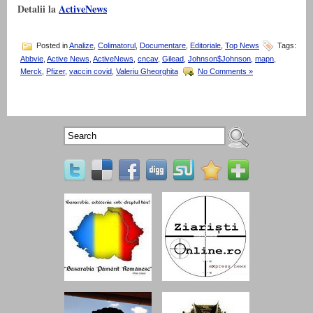
Detalii la
ActiveNews
Posted in
Analize
,
Colimatorul
,
Documentare
,
Editoriale
,
Top News
Tags:
Abbvie
,
Active News
,
ActiveNews
,
cncav
,
Gilead
,
Johnson$Johnson
,
mapn
,
Merck
,
Pfizer
,
vaccin covid
,
Valeriu Gheorghita
No Comments »