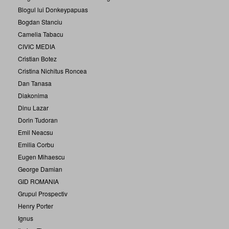
Blogul lui Donkeypapuas
Bogdan Stanciu
Camelia Tabacu
CIVIC MEDIA
Cristian Botez
Cristina Nichitus Roncea
Dan Tanasa
Diakonima
Dinu Lazar
Dorin Tudoran
Emil Neacsu
Emilia Corbu
Eugen Mihaescu
George Damian
GID ROMANIA
Grupul Prospectiv
Henry Porter
Ignus