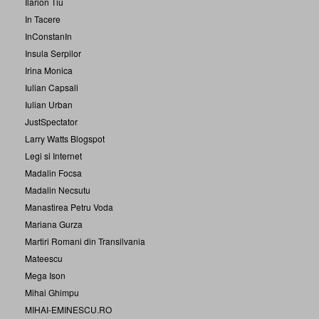
Ilarion Tiu
In Tacere
InConstanIn
Insula Serpilor
Irina Monica
Iulian Capsali
Iulian Urban
JustSpectator
Larry Watts Blogspot
Legi si Internet
Madalin Focsa
Madalin Necsutu
Manastirea Petru Voda
Mariana Gurza
Martiri Romani din Transilvania
Mateescu
Mega Ison
Mihai Ghimpu
MIHAI-EMINESCU.RO