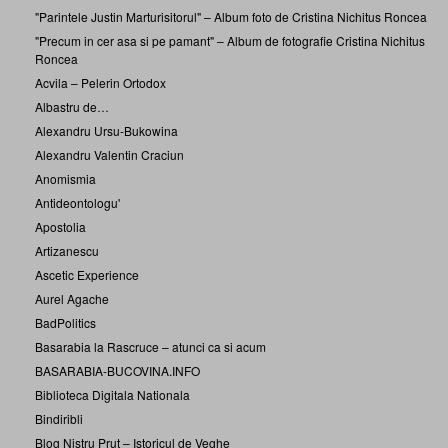
"Parintele Justin Marturisitorul" – Album foto de Cristina Nichitus Roncea
"Precum in cer asa si pe pamant" – Album de fotografie Cristina Nichitus
Roncea
Acvila – Pelerin Ortodox
Albastru de…
Alexandru Ursu-Bukowina
Alexandru Valentin Craciun
Anomismia
Antideontologu'
Apostolia
Artizanescu
Ascetic Experience
Aurel Agache
BadPolitics
Basarabia la Rascruce – atunci ca si acum
BASARABIA-BUCOVINA.INFO
Biblioteca Digitala Nationala
Bindiribli
Blog Nistru Prut – Istoricul de Veghe